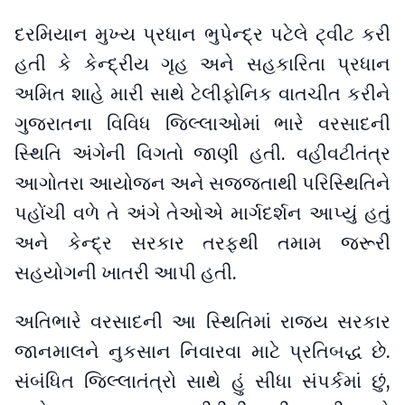
દરમિયાન મુખ્ય પ્રધાન ભુપેન્દ્ર પટેલે ટ્વીટ કરી
હતી કે કેન્દ્રીય ગૃહ અને સહકારિતા પ્રધાન
અમિત શાહે મારી સાથે ટેલીફોનિક વાતચીત કરીને
ગુજરાતના વિવિધ જિલ્લાઓમાં ભારે વરસાદની
સ્થિતિ અંગેની વિગતો જાણી હતી. વહીવટીતંત્ર
આગોતરા આયોજન અને સજ્જતાથી પરિસ્થિતિને
પહોંચી વળે તે અંગે તેઓએ માર્ગદર્શન આપ્યું હતું
અને કેન્દ્ર સરકાર તરફથી તમામ જરૂરી
સહયોગની ખાતરી આપી હતી.
અતિભારે વરસાદની આ સ્થિતિમાં રાજ્ય સરકાર
જાનમાલને નુકસાન નિવારવા માટે પ્રતિબદ્ધ છે.
સંબંધિત જિલ્લાતંત્રો સાથે હું સીધા સંપર્કમાં છું,