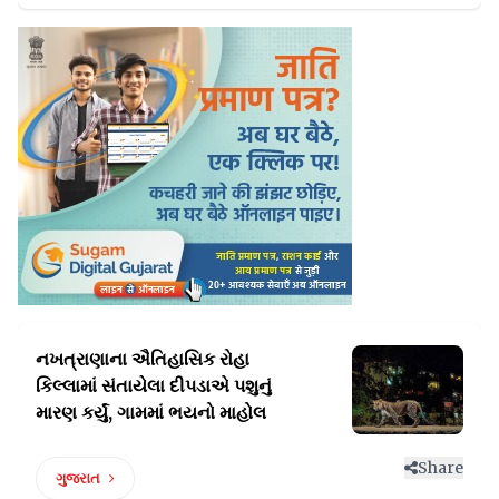
નખત્રાણાના ઐતિહાસિક રોહા
કિલ્લામાં સંતાયેલા
દીપડાએ પશુનું
મારણ કર્યું, ગામમાં ભયનો માહોલ
Share
ગુજરાત