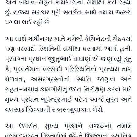
અને બચાવ-રાહત કામગીરીની સમીક્ષા કરી રહ્યો
છું. રાજ્ય સરકાર પૂરી સતર્કતા સાથે તમામ જરૂરી
પગલા લઈ રહી છે.
આ સાથે ગાંધીનગર ખાતે મળેલી કેબિનેટની બેઠકમાં
પણ વરસાદી સ્થિતિની સમીક્ષા કરવામાં આવી હતી.
પ્રવક્તા પ્રધાન જીતુભાઈ વાઘાણીએ જણાવ્યું હતું
કે, પ્રવર્તમાન વરસાદી પરિસ્થિતિનો પ્રત્યક્ષ તાગ
મેળવવા, અસરગ્રસ્તોની સ્થિતિ જાણવા અને
રાહત-બચાવ કામગીરીનું જાત નિરીક્ષણ કરવા માટે
મુખ્ય પ્રધાન ભૂપેન્દ્રભાઈ પટેલ આજે સુરત અને
વલસાડ જિલ્લાની રૂબરૂ મુલાકાત લેશે.
આ ઉપરાંત, મુખ્ય પ્રધાને રાજ્યના તમામ
વરસાદગ્રસ્ત વિસ્તારોમાં જે-તે જિલ્લાના સ્થાનિક