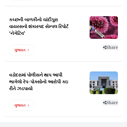
કચ્છની બાળકીનો ચાંદીપુરા
વાયરસનો શંકાસ્પદ
સેમ્પલ રિપોર્ટ
‘નેગેટિવ’
Share
ગુજરાત
વડોદરામાં પોલીસને થાપ આપી
ભાગેલો રેપ-પોક્સોનો
આરોપી કઇ
રીતે ઝડપાયો
Share
ગુજરાત