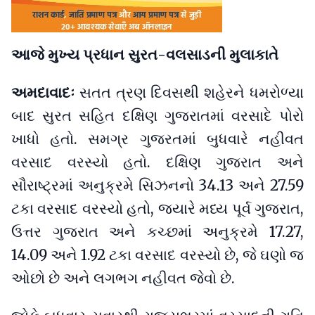
આજે મુખ્ય પ્રધાન સુરત-વલસાડની મુલાકાતે
અમદાવાદઃ
સતત ત્રણ દિવસથી શહેરને ધમરોળ્યા
બાદ સુરત સહિત દક્ષિણ ગુજરાતમાં વરસાદે પોરો
ખાધો હતો. સમગ્ર ગુજરતમાં બુધવારે નહીવત
વરસાદ વરસ્યો હતો. દક્ષિણ ગુજરાત અને
સૌરાષ્ટ્રમાં અનુક્રમે સિઝનનો 34.13 અને 27.59
ટકા વરસાદ વરસ્યો હતો, જ્યારે મધ્ય પૂર્વ ગુજરાત,
ઉત્તર ગુજરાત અને કચ્છમાં અનુક્રમે 17.27,
14.09 અને 1.92 ટકા વરસાદ વરસ્યો છે, જે ઘણો જ
ઓછો છે અને લગભગ નહીવત જેવો છે.