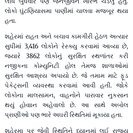
લીધે બુધવારે પણ જનજીવન ખોરંભે ચડેલું હતું.
લોકો ઘુંટણિયાસમા પાણીમાં ચાલવા મજબૂર થયા
હતા.
શહેરમાં રાહત અને બચાવ કામગીરી હેઠળ અત્યાર
સુધીમાં 3,416 લોકોને રેસ્ક્યુ કરવામાં આવ્યા છે,
જ્યારે 3862 લોકોનું સુરક્ષિત સ્થળાંતર કરી
નજીકના કોમ્યુનિટી હોલ તેમજ શાળાઓમાં
સુરક્ષિત આશ્રય અપાયો છે. જે તમામ માટે ફૂડ
પેકેટ્સની વ્યવસ્થા કરવામાં આવી હતી. જોકે
લોકોના માલસામન, વાહનોને પારાવાર નુકસાન
થયું હોવાાન અહેવાલો છે. આ સાથે અબોલ
પ્રાણીઓ પણ ભારે અઘરી સ્થિતિમાં મૂકાયા હતા.
શહેરમા પૂર જેવી સ્થિતિને ધ્યાનમાં લઈ રાજ્ય