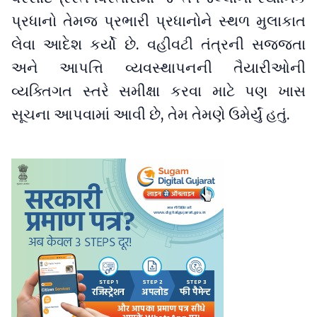
પ્રધાનો તેમજ પ્રભારી પ્રધાનોને સ્થળ મુલાકાત
લેવા આદેશ કર્યો છે. વહીવટી તંત્રની સજ્જતા
અને આપત્તિ વ્યવસ્થાપનની તૈયારીઓની
વ્યક્તિગત સ્તરે સમીક્ષા કરવા માટે પણ ખાસ
સૂચના આપવામાં આવી છે, તેમ તેમણે ઉમેર્યું હતું.