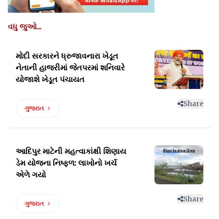
વધુ જુઓ...
મોદી સરકારને ધ્રુજાવનારા ખેડૂત
નેતાની હાજરીમાં
જેતપરમાં શનિવારે
યોજાશે ખેડૂત પંચાયત
Share
ગુજરાત
આદિપુર માટેની મહત્વાકાંક્ષી શિણાય
ડેમ
યોજના નિષ્ફળ: લાખોનો ખર્ચ
એળે ગયો
Share
ગુજરાત