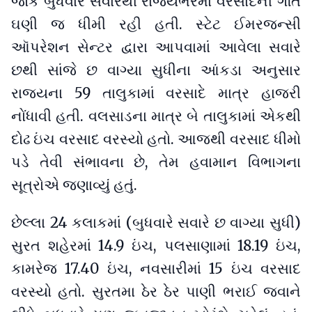
જોકે બુધવાર સવારથી રાજ્યભરમાં વરસાદની ગતિ
ઘણી જ ધીમી રહી હતી. સ્ટેટ ઈમરજન્સી
ઑપરેશન સેન્ટર દ્વારા આપવામાં આવેલા સવારે
છથી સાંજે છ વાગ્યા સુધીના આંકડા અનુસાર
રાજ્યના 59 તાલુકામાં વરસાદે માત્ર હાજરી
નોંધાવી હતી. વલસાડના માત્ર બે તાલુકામાં એકથી
દોઢ ઇંચ વરસાદ વરસ્યો હતો. આજથી વરસાદ ધીમો
પડે તેવી સંભાવના છે, તેમ હવામાન વિભાગના
સૂત્રોએ જણાવ્યું હતું.
છેલ્લા 24 કલાકમાં (બુધવારે સવારે છ વાગ્યા સુધી)
સુરત શહેરમાં 14.9 ઇંચ, પલસાણામાં 18.19 ઇંચ,
કામરેજ 17.40 ઇંચ, નવસારીમાં 15 ઇંચ વરસાદ
વરસ્યો હતો. સુરતમા ઠેર ઠેર પાણી ભરાઈ જવાને