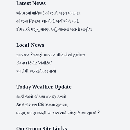
Latest News
જેતપરમાં શનિવારે યોજાશે ખેડૂત પંચાયત
યોજના નિષ્ફળ: લાખોનો ખર્ચ એળે ગયો
દીપડાએ પશુનું મારણ કર્યું, ગામમાં ભયનો માહોલ
Local News
સાયકલ ? જાણો વાયરલ વીડિયોની હકીકત
સેમ્પલ રિપોર્ટ ‘નેગેટિવ’
આરોપી કઇ રીતે ઝડપાયો
Today Weather Update
થાકી જશો એટલા વખાણ કરશો
86ને સેશન્સ ડિવિઝનમાં મુકાયા,
ધરણાં, કારણ જાણી આશ્ચર્ય થશે, કોણ છે આ યુવકો ?
Our Group Site Links