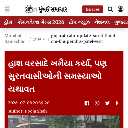
☰
E-paper
હોમ
કોમનવેલ્થ ગેમ્સ 2026
ટોપ ન્યૂઝ
નેશનલ
ગુજરા
Mumbai
gujarat-rain-update-surat-flood-
/
gujarat
/
Samachar
cm-bhupendra-patel-visit
હાશ વરસાદે ખમૈયા કર્યા, પણ
સુરતવાસીઓની સમસ્યાઓ
યથાવત
2026-07-08 20:39:20
Author: Pooja Shah