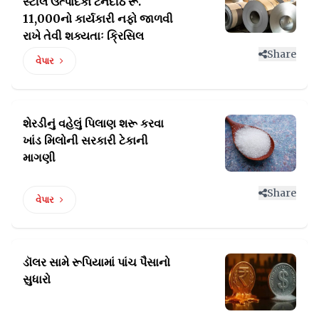
સ્ટીલ ઉત્પાદકો ટનદીઠ
રૂ.
11,000નો કાર્યકારી નફો જાળવી
રાખે તેવી શક્યતાઃ ક્રિસિલ
Share
વેપાર
શેરડીનું વહેલું પિલાણ શરૂ કરવા
ખાંડ
મિલોની સરકારી ટેકાની
માગણી
Share
વેપાર
ડૉલર સામે રૂપિયામાં
પાંચ પૈસાનો
સુધારો