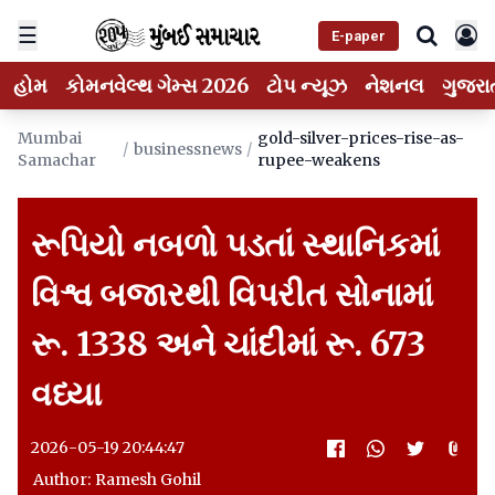
☰
E-paper
હોમ
કોમનવેલ્થ ગેમ્સ 2026
ટોપ ન્યૂઝ
નેશનલ
ગુજરા
Mumbai
gold-silver-prices-rise-as-
/
businessnews
/
Samachar
rupee-weakens
રૂપિયો નબળો પડતાં સ્થાનિકમાં
વિશ્વ બજારથી વિપરીત સોનામાં
રૂ. 1338 અને ચાંદીમાં રૂ. 673
વધ્યા
2026-05-19 20:44:47
Author: Ramesh Gohil