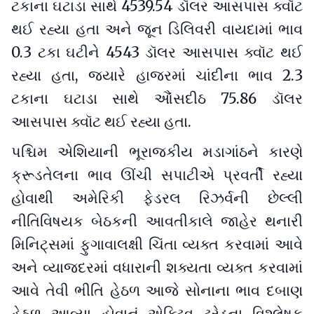
ટકાના ઘટાડા સાથે 4539.54 ડૉલર આસપાસ ક્વૉટ
થઈ રહ્યા હતા અને જૂન ડિલિવરી વાયદામાં ભાવ
0.3 ટકા ઘટીને 4543 ડૉલર આસપાસ ક્વૉટ થઈ
રહ્યા હતા, જ્યારે હાજરમાં ચાંદીના ભાવ 2.3
ટકાના ઘટાડા સાથે આૈંસદીઠ 75.86 ડૉલર
આસપાસ ક્વૉટ થઈ રહ્યા હતા.
પશ્ચિમ એશિયાની ભૂરાજકીય મડાગાંઠને કારણે
ક્રૂડતેલના ભાવ ઊંચી સપાટીએ પ્રવર્તી રહ્યા
હોવાથી અમેરિકી ફેડરલ રિઝર્વની છેલ્લી
નીતિવિષયક બેઠકની આવતીકાલે જાહેર થનારી
મિનિટ્સમાં ફુગાવાલક્ષી ચિંતા વ્યક્ત કરવામાં આવે
અને વ્યાજદરમાં વધારાની શક્યતા વ્યક્ત કરવામાં
આવે તેવી ભીતિ હેઠળ આજે સોનાના ભાવ દબાણ