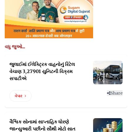
વધુ જુઓ...
જુલાઈમાં ઈલેક્ટ્રિક વાહનોનું રિટેલ
વેચાણ 3,27901 યુનિટની વિક્રમ
સપાટીએ
Share
વેપાર
વૈશ્વિક સોનામાં સાપ્તાહિક ધોરણે
જાન્યુઆરી
પછીનો સૌથી મોટો સાત