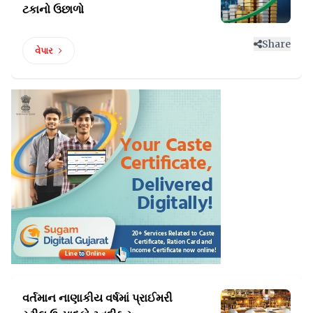
ટકાનો ઉછાળો
Share
વેપાર
વર્તમાન નાણાકીય વર્ષમાં પ્રાઈમરી