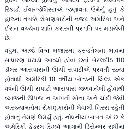
હેઠળ આવ્યા હોવાનું એક્ટિવ ટ્રેડના વિશ્લેષક
રિકાર્ડો ઈવાન્જેલિસ્ટાએ જણાવતાં ઉમેર્યું હતું કે
હાલના તબક્કે રોકાણકારોની નજર અમેરિકા અને
ઈરાન વચ્ચેના શાંતિ કરારની પ્રગતિ પર મંડાયેલી
છે.
વધુમાં આજે વિશ્વ બજારમાં ક્રૂડતેલના ભાવમાં
સાધારણ ઘટાડો આવ્યો હોવા છતાં બેરલદીઠ 110
ડૉલર આસપાસની ઊંચી સપાટીએ પ્રવર્તી રહ્યાં
હોવાથી અમેરિકી 10 વર્ષીય બૉન્ડની યિલ્ડ એક
વર્ષની ઊંચી સપાટી આસપાસ જળવાયેલી હોવાથી
વ્યાજની ઊપજ ન આપતી સોના અને ચાંદી જેવી
અસ્ક્યામતોમાં રોકાણકારોની લેવાલી નિરસ રહેતી
હોવાનું તેમણે ઉમેર્યું હતું. નોંધનીય બાબત એ છે કે
અમેરિકી ફેડરલ રિઝર્વ આગામી ડિસેમ્બર સુધીમાં