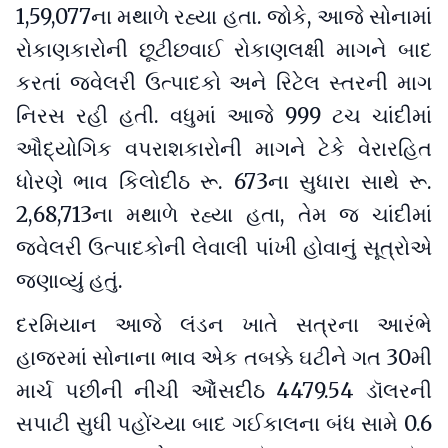
1,59,077ના મથાળે રહ્યા હતા. જોકે, આજે સોનામાં
રોકાણકારોની છૂટીછવાઈ રોકાણલક્ષી માગને બાદ
કરતાં જ્વેલરી ઉત્પાદકો અને રિટેલ સ્તરની માગ
નિરસ રહી હતી. વધુમાં આજે 999 ટચ ચાંદીમાં
ઔદ્યોગિક વપરાશકારોની માગને ટેકે વેરારહિત
ધોરણે ભાવ કિલોદીઠ રૂ. 673ના સુધારા સાથે રૂ.
2,68,713ના મથાળે રહ્યા હતા, તેમ જ ચાંદીમાં
જ્વેલરી ઉત્પાદકોની લેવાલી પાંખી હોવાનું સૂત્રોએ
જણાવ્યું હતું.
દરમિયાન આજે લંડન ખાતે સત્રના આરંભે
હાજરમાં સોનાના ભાવ એક તબક્કે ઘટીને ગત 30મી
માર્ચ પછીની નીચી આૈંસદીઠ 4479.54 ડૉલરની
સપાટી સુધી પહોંચ્યા બાદ ગઈકાલના બંધ સામે 0.6