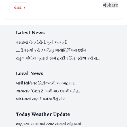
Share
વેપાર
Latest News
વસઇમાં ચેનચોરીનો ગુનો આચર્યો
11 દિવસમાં કરો 7 પવિત્ર જ્યોતિર્લિંગના દર્શન
રાહુલ ગાંધીના પ્રહારો સામે હરદીપ સિંહ પૂરીએ કરી સ્...
Local News
બાંધી સિનિયર સિટીઝનની આત્મહત્યા
અચાનક 'Gen Z' બની ગઈ દેશની ધરોહર!
પાલિકાની સફાઈ કર્મચારીનું મોત
Today Weather Update
શાહ જવાબ આપશે ત્યારે સાંભળી નહિ શકો