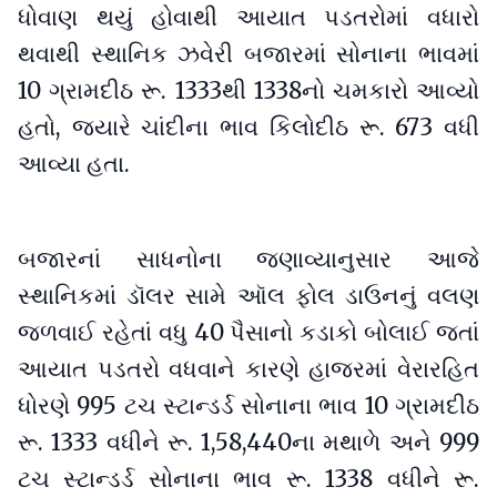
ધોવાણ થયું હોવાથી આયાત પડતરોમાં વધારો
થવાથી સ્થાનિક ઝવેરી બજારમાં સોનાના ભાવમાં
10 ગ્રામદીઠ રૂ. 1333થી 1338નો ચમકારો આવ્યો
હતો, જ્યારે ચાંદીના ભાવ કિલોદીઠ રૂ. 673 વધી
આવ્યા હતા.
બજારનાં સાધનોના જણાવ્યાનુસાર આજે
સ્થાનિકમાં ડૉલર સામે ઑલ ફોલ ડાઉનનું વલણ
જળવાઈ રહેતાં વધુ 40 પૈસાનો કડાકો બોલાઈ જતાં
આયાત પડતરો વધવાને કારણે હાજરમાં વેરારહિત
ધોરણે 995 ટચ સ્ટાન્ડર્ડ સોનાના ભાવ 10 ગ્રામદીઠ
રૂ. 1333 વધીને રૂ. 1,58,440ના મથાળે અને 999
ટચ સ્ટાન્ડર્ડ સોનાના ભાવ રૂ. 1338 વધીને રૂ.