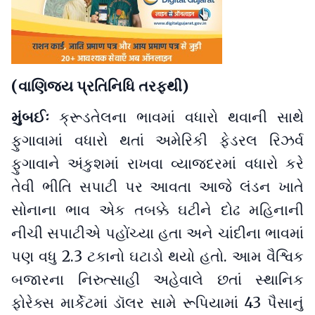
(વાણિજ્ય પ્રતિનિધિ તરફથી)
મુંબઈઃ
ક્રૂડતેલના ભાવમાં વધારો થવાની સાથે
ફુગાવામાં વધારો થતાં અમેરિકી ફેડરલ રિઝર્વ
ફુગાવાને અંકુશમાં રાખવા વ્યાજદરમાં વધારો કરે
તેવી ભીતિ સપાટી પર આવતા આજે લંડન ખાતે
સોનાના ભાવ એક તબક્કે ઘટીને દોઢ મહિનાની
નીચી સપાટીએ પહોંચ્યા હતા અને ચાંદીના ભાવમાં
પણ વધુ 2.3 ટકાનો ઘટાડો થયો હતો. આમ વૈશ્વિક
બજારના નિરુત્સાહી અહેવાલે છતાં સ્થાનિક
ફોરેક્સ માર્કેટમાં ડૉલર સામે રૂપિયામાં 43 પૈસાનું