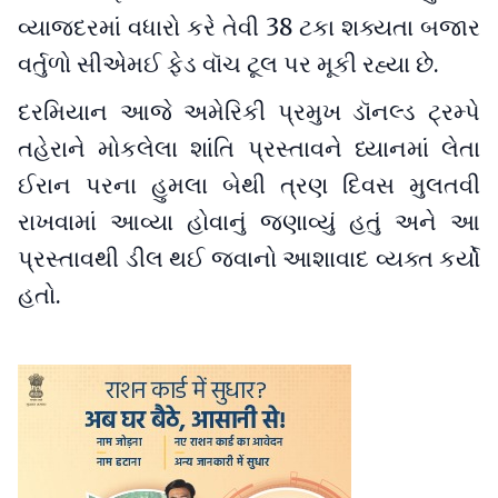
વ્યાજદરમાં વધારો કરે તેવી 38 ટકા શક્યતા બજાર
વર્તુળો સીએમઈ ફેડ વૉચ ટૂલ પર મૂકી રહ્યા છે.
દરમિયાન આજે અમેરિકી પ્રમુખ ડૉનલ્ડ ટ્રમ્પે
તહેરાને મોકલેલા શાંતિ પ્રસ્તાવને ધ્યાનમાં લેતા
ઈરાન પરના હુમલા બેથી ત્રણ દિવસ મુલતવી
રાખવામાં આવ્યા હોવાનું જણાવ્યું હતું અને આ
પ્રસ્તાવથી ડીલ થઈ જવાનો આશાવાદ વ્યક્ત કર્યો
હતો.