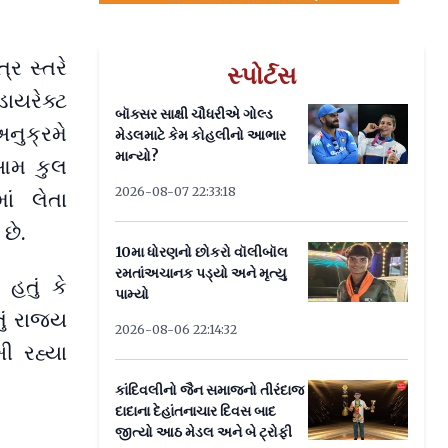
્ર સ્તરે
સ્પોર્ટસ
ડાયરેક્ટ
બૉક્સર સાક્ષી ચૌધરીએ ગોલ્ડ
નુક્રમે
મેડલમાટે કેમ કોહલીનો આભાર
માન્યો?
આમ કુલ
2026-08-07 22:33:18
ાં લેતા
છે.
10મા ધોરણનો છોકરો વૉલીબૉલ
રમતાંઅચાનક પડ્યો અને મૃત્યુ
હતું કે
પામ્યો
ું રાજ્ય
2026-08-06 22:14:32
ી રહ્યા
કાંદિવલીનો જૈન સમાજનો તીરંદાજ
દાદાના દેહાંતનાચાર દિવસ બાદ
જીત્યો આઠ મેડલ અને બે ટ્રોફી