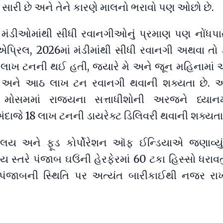
ુ સારી છે અને તેને કારણે માલનો ભરાવો પણ ઓછો છે.
ષે મંડીઓમાંથી સીધી રવાનગીઓનું પ્રમાણ પણ નોંધપાત
ત એપ્રિલ, 2026માં મંડીમાંથી સીધી રવાનગી અથવા તો 
 લાખ ટનની થઈ હતી, જ્યારે મે અને જૂન મહિનામાં અ
 અને આઠ લાખ ટન રવાનગી થવાની શક્યતા છે. 
 મોસમમાં રાજ્યના સત્તાધીશોની અરજને ધ્યાનમ
ંદાજે 18 લાખ ટનની ડાયરેક્ટ ડિલિવરી થવાની શક્યતા 
લય અને ફૂડ કોર્પોરેશન ઑફ ઈન્ડિયાએ જણાવ્યું 
સ્તરે પંજાબ ઘઉંની હેરફેરમાં 60 ટકા હિસ્સો ધરાવત
પંજાબની સ્થિતિ પર અત્યંત બારીકાઈથી નજર રાખ