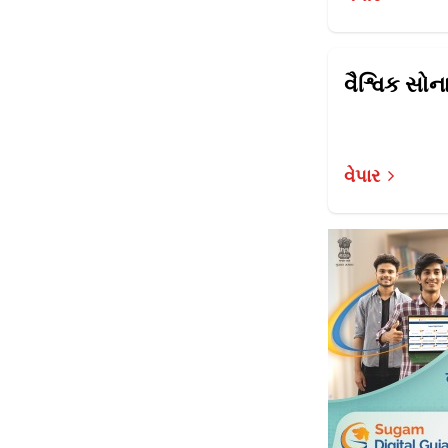
વેપાર