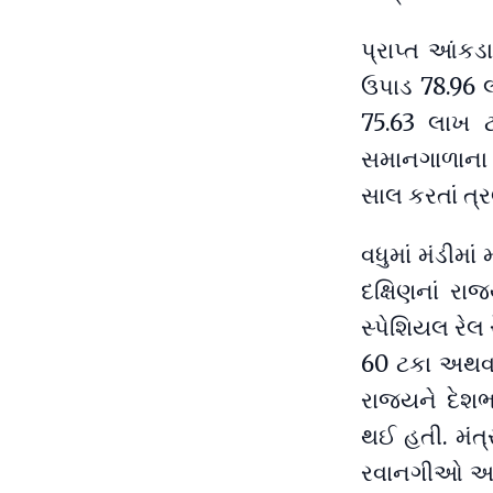
પ્રાપ્ત આંકડ
ઉપાડ 78.96 લ
75.63 લાખ 
સમાનગાળાના
સાલ કરતાં ત
વધુમાં મંડીમા
દક્ષિણનાં રા
સ્પેશિયલ રેલ 
60 ટકા અથવા 
રાજ્યને દેશભ
થઈ હતી. મંત્
રવાનગીઓ અને 