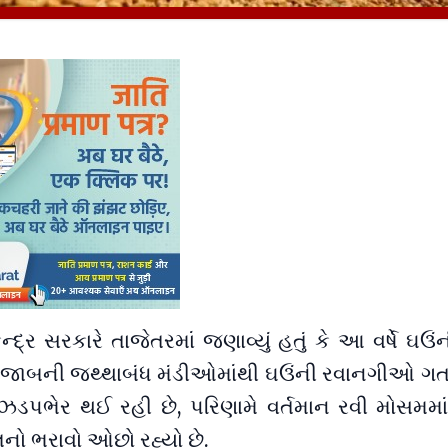
ન્દ્ર સરકારે તાજેતરમાં જણાવ્યું હતું કે આ વર્ષે ઘ
ંજાબની જથ્થાબંધ મંડીઓમાંથી ઘઉંની રવાનગીઓ ગ
ડપભેર થઈ રહી છે, પરિણામે વર્તમાન રવી મોસમમાં પ
ાલનો ભરાવો ઓછો રહ્યો છે.