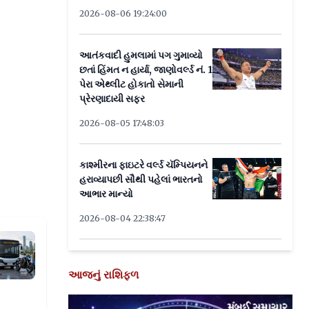
2026-08-06 19:24:00
આતંકવાદી હુમલામાં પગ ગુમાવ્યો
છતાં હિંમત ન હાર્યા, જાણોવર્લ્ડ નં. 1
પેરા એથ્લીટ હોકાતો સેમાની
પ્રેરણાદાયી સફર
2026-08-05 17:48:03
કાશ્મીરના ફાઇટરે વર્લ્ડ ચૅમ્પિયનને
હરાવ્યાપછી સૌથી પહેલાં ભારતનો
આભાર માન્યો
2026-08-04 22:38:47
આજનું રાશિફળ