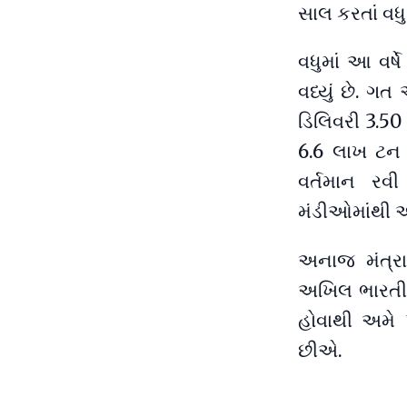
સાલ કરતાં વધ
વધુમાં આ વર્
વધ્યું છે. ગ
ડિલિવરી 3.50
6.6 લાખ ટન
વર્તમાન રવી
મંડીઓમાંથી અ
અનાજ મંત્રા
અખિલ ભારતીય 
હોવાથી અમે 
છીએ.