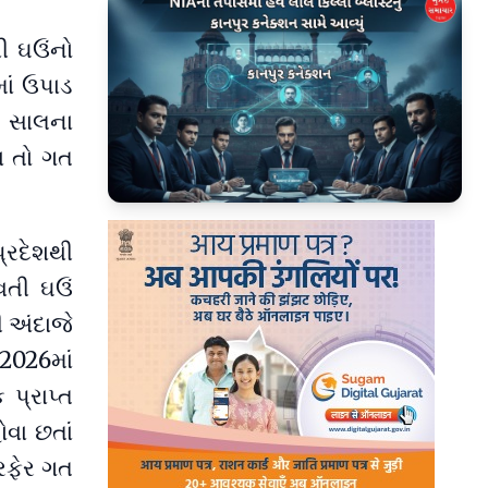
થી ઘઉંનો
માં ઉપાડ
ત સાલના
ા તો ગત
▶
પ્રદેશથી
વતી ઘઉં
ી અંદાજે
2026માં
 પ્રાપ્ત
વા છતાં
રફેર ગત