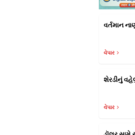
વેપાર
વેપાર
ડૉલર સામે 