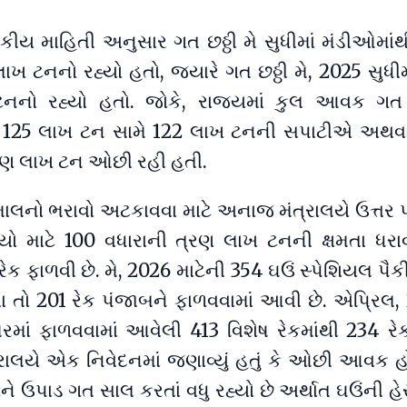
ાકીય માહિતી અનુસાર ગત છઠ્ઠી મે સુધીમાં મંડીઓમાં
ાખ ટનનો રહ્યો હતો, જ્યારે ગત છઠ્ઠી મે, 2025 સુધી
ટનનો રહ્યો હતો. જોકે, રાજ્યમાં કુલ આવક ગ
 125 લાખ ટન સામે 122 લાખ ટનની સપાટીએ અથવ
્રણ લાખ ટન ઓછી રહી હતી.
ં માલનો ભરાવો અટકાવવા માટે અનાજ મંત્રાલયે ઉત્તર 
જ્યો માટે 100 વધારાની ત્રણ લાખ ટનની ક્ષમતા ધરા
રેક ફાળવી છે. મે, 2026 માટેની 354 ઘઉં સ્પેશિયલ પૈક
તો 201 રેક પંજાબને ફાળવવામાં આવી છે. એપ્રિલ, 
રમાં ફાળવવામાં આવેલી 413 વિશેષ રેકમાંથી 234 રેક
રાલયે એક નિવેદનમાં જણાવ્યું હતું કે ઓછી આવક હો
ઉપાડ ગત સાલ કરતાં વધુ રહ્યો છે અર્થાત ઘઉંની હે