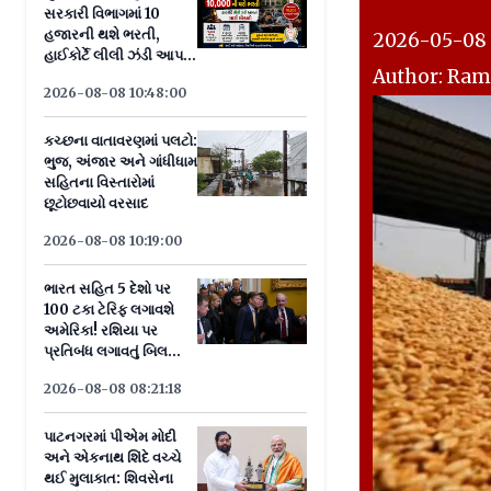
સરકારી વિભાગમાં 10
હજારની થશે ભરતી,
2026-05-08 
હાઈકોર્ટે લીલી ઝંડી આપતાં
Author: Ram
માર્ગ મોકળો
2026-08-08 10:48:00
કચ્છના વાતાવરણમાં પલટો:
ભુજ, અંજાર અને ગાંધીધામ
સહિતના વિસ્તારોમાં
છૂટોછવાયો વરસાદ
2026-08-08 10:19:00
ભારત સહિત 5 દેશો પર
100 ટકા ટેરિફ લગાવશે
અમેરિકા! રશિયા પર
પ્રતિબંધ લગાવતું બિલ
સીનેટમાં પાસ
2026-08-08 08:21:18
પાટનગરમાં પીએમ મોદી
અને એકનાથ શિંદે વચ્ચે
થઈ મુલાકાત: શિવસેના