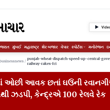
Vide
ુજરાત
મુંબઈ
મહારાષ્ટ્ર
શેર બજાર
વેપાર
સ્પોર્ટસ
મનોરંજન
ઇ
punjab-wheat-dispatch-speed-up-central-gov
businessnews
/
railway-rakes-fci
ાં ઓછી આવક છતાં ઘઉંની રવાન
ી ઝડપી, કેન્દ્રએ 100 રેલવે રેક