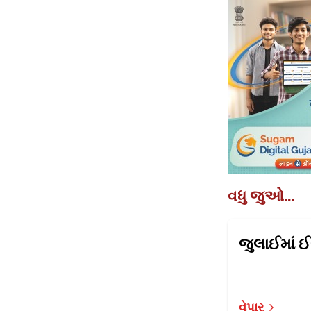
વધુ જુઓ...
જુલાઈમાં ઈલ
વેપાર