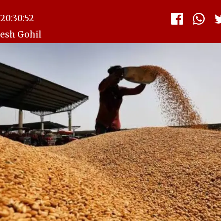
20:30:52
esh Gohil