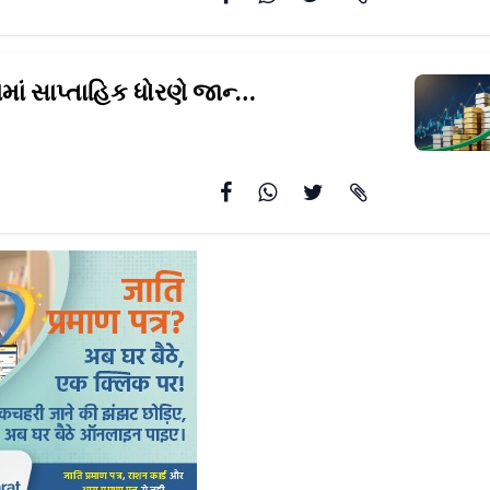
વૈશ્વિક સોનામાં સાપ્તાહિક ધોરણે જાન્યુઆરી
પછીનો સૌથી મોટો