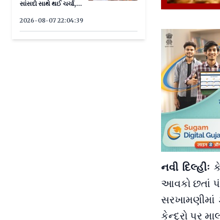
સાંસદો સાથે થઈ ચર્ચા,
જાણો યોજના
2026-08-07 22:04:39
નવી દિલ્હીઃ
કે
આવકો છતાં પ
સરખામણીમાં ઝ
કેન્દ્રો પર મ