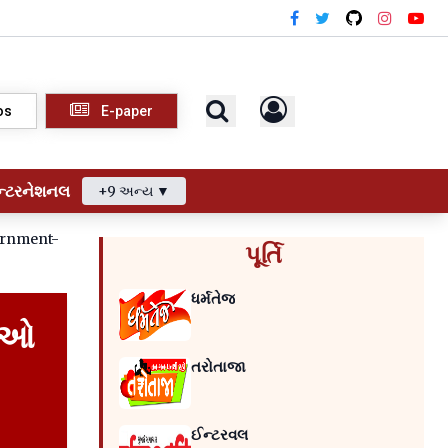
os
E-paper
ન્ટરનેશનલ
+9 અન્ય ▼
ernment-
પૂર્તિ
ધર્મતેજ
ગીઓ
તરોતાજા
ઈન્ટરવલ