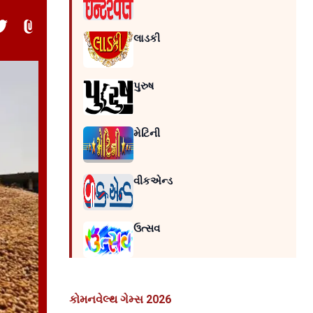
લાડકી
પુરુષ
મેટિની
વીકએન્ડ
ઉત્સવ
કોમનવેલ્થ ગેમ્સ 2026