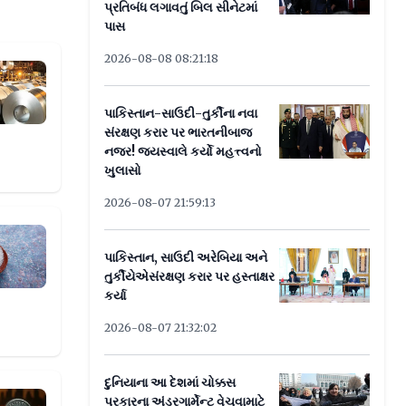
પ્રતિબંધ લગાવતું બિલ સીનેટમાં
પાસ
2026-08-08 08:21:18
1,000નો કાર્યકારી નફો જાળવી રાખે તેવી શક્યતાઃ ક
પાકિસ્તાન-સાઉદી-તુર્કીના નવા
સંરક્ષણ કરાર પર ભારતનીબાજ
નજર! જયસ્વાલે કર્યો મહત્ત્વનો
ખુલાસો
2026-08-07 21:59:13
ગણી
પાકિસ્તાન, સાઉદી અરેબિયા અને
તુર્કીયેએસંરક્ષણ કરાર પર હસ્તાક્ષર
કર્યા
2026-08-07 21:32:02
દુનિયાના આ દેશમાં ચોક્કસ
પ્રકારના અંડરગાર્મેન્ટ વેચવામાટે