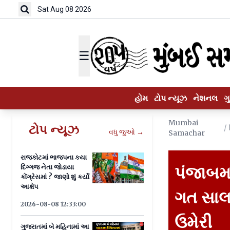
Sat Aug 08 2026
☰
હોમ
ટોપ ન્યૂઝ
નેશનલ
ગ
Mumbai
ટોપ ન્યૂઝ
/
વધુ જુઓ →
Samachar
રાજકોટમાં ભાજપના કયા
દિગ્ગજ નેતા જોડાયા
પંજાબમ
કોંગ્રેસમાં ? જાણો શું કર્યો
આક્ષેપ
ગત સાલથ
2026-08-08 12:33:00
ઉમેરી
ગુજરાતમાં બે મહિનામાં આ