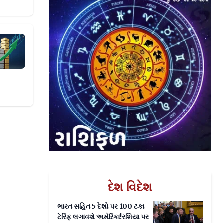
 સાત ટકાનો ઉછાળો
દેશ વિદેશ
ભારત સહિત 5 દેશો પર 100 ટકા
ટેરિફ લગાવશે અમેરિકા!રશિયા પર