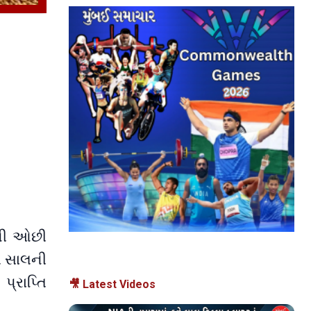
ઉંની ઓછી
ત સાલની
્રાપ્તિ
🎥 Latest Videos