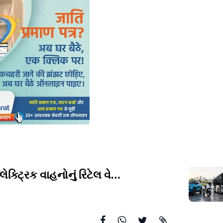
ેક્ટ્રિક વાહનોનું રિટેલ
વેચાણ 3,27901 યુનિટની વિક્રમ સપાટીએ