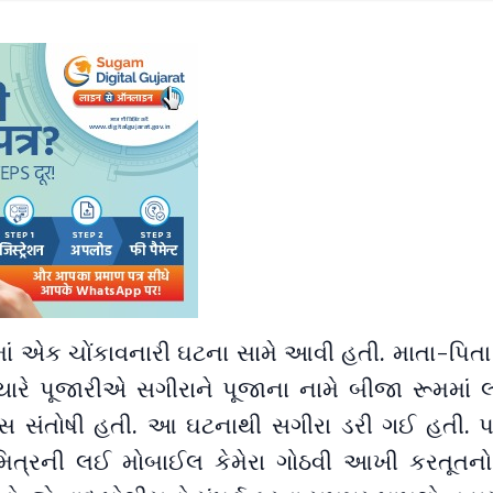
ાં એક ચોંકાવનારી ઘટના સામે આવી હતી. માતા-પિતા
્યારે પૂજારીએ સગીરાને પૂજાના નામે બીજા રૂમમાં
 સંતોષી હતી. આ ઘટનાથી સગીરા ડરી ગઈ હતી. પરં
િત્રની લઈ મોબાઈલ કેમેરા ગોઠવી આખી કરતૂતનો