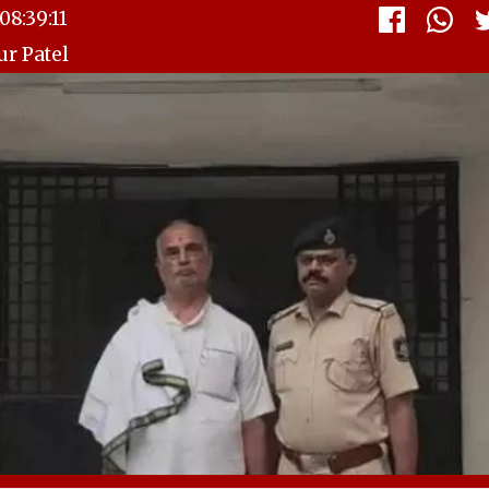
8:39:11
r Patel