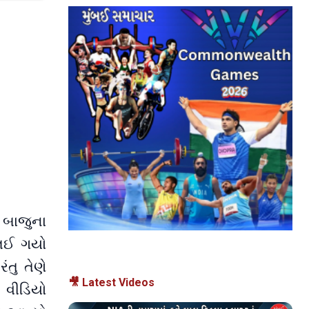
 બાજુના
 લઈ ગયો
તુ તેણે
🎥 Latest Videos
 વીડિયો