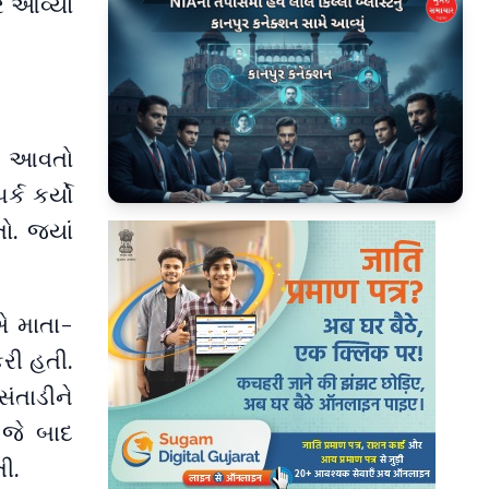
ર આવ્યો
સો આવતો
્ક કર્યો
▶
. જ્યાં
એ માતા-
કરી હતી.
ંતાડીને
 જે બાદ
ી.