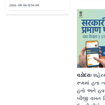
લોહીલુહાણ
2026-08-06 11:54:00
વડોદરાઃ
શહેરમ
રૂમમાં હતા ત
હતો અને હવસ
બીજી વખત મ