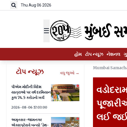
Thu Aug 06 2026
☰
હોમ
ટોપ ન્યૂઝ
નેશનલ
ગ
Mumbai Samach
ટોપ ન્યૂઝ
વધુ જુઓ →
વડોદરામા
પીએમ મોદીની વિદેશ
યાત્રાઓ પર વર્ષ દરમિયાન
કુલ 74.5 કરોડનો ખર્ચ
પૂજારીએ
2026-08-06 17:03:00
લઈ જઈ હ
અમૃતસર-જામનગર
એક્સપ્રેસવે બન્યો 'ડેથ-