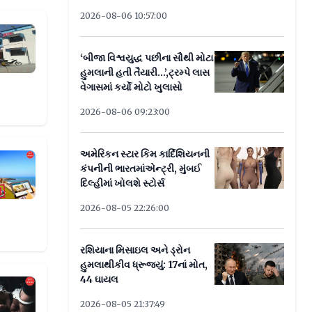
2026-08-06 10:57:00
ાખ રૂપિયા ઓળવી જનાર સંચાલક સામે ફરિયાદ
‘બીજા વિશ્વયુદ્ધ પછીના સૌથી મોટા
હુમલાની હતી તૈયારી...’,ટ્રમ્પે લાસ
વેગાસમાં કર્યો મોટો ખુલાસો
2026-08-06 09:23:00
અમેરિકન સ્ટાર કિમ કાર્દિશિયનની
ળોની નકલી વેબસાઈટ બનાવી લોકોના ખિસ્સા ખંખેર્ય
કંપનીની ભારતમાંએન્ટ્રી, મુંબઈ
દિલ્હીમાં ખોલશે સ્ટોર્સ
2026-08-05 22:26:00
રશિયાના મિસાઇલ અને ડ્રોન
હુમલાથીકીવ ધ્રૂજ્યું: 17નાં મોત,
44 ઘાયલ
ાં પુત્રએ જ પિતાને ગળે ટૂંપો આપી પતાવી દીધો
2026-08-05 21:37:49