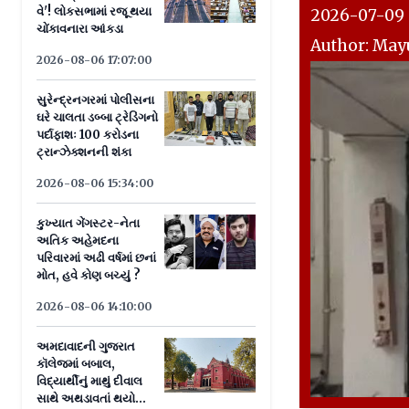
વે'! લોકસભામાં રજૂ થયા
2026-07-09 0
ચોંકાવનારા આંકડા
Author: Mayu
2026-08-06 17:07:00
સુરેન્દ્રનગરમાં પોલીસના
ઘરે ચાલતા ડબ્બા ટ્રેડિંગનો
પર્દાફાશઃ 100 કરોડના
ટ્રાન્ઝેક્શનની શંકા
2026-08-06 15:34:00
કુખ્યાત ગેંગસ્ટર-નેતા
અતિક અહેમદના
પરિવારમાં અઢી વર્ષમાં છનાં
મોત, હવે કોણ બચ્યું ?
2026-08-06 14:10:00
અમદાવાદની ગુજરાત
કૉલેજમાં બબાલ,
વિદ્યાર્થીનું માથું દીવાલ
સાથે અથડાવતાં થયો