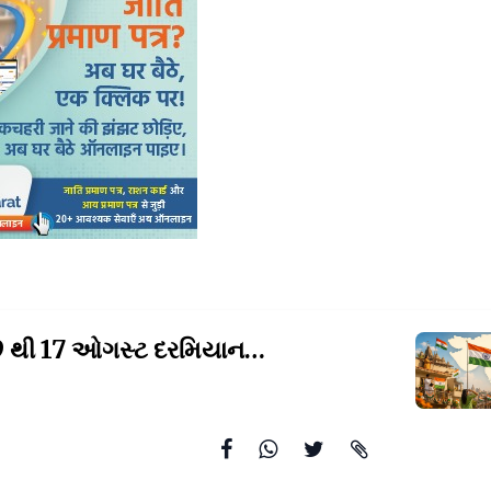
ગુજરાતમાં 9 થી 17 ઓગસ્ટ દરમિયાન "હર ઘર તિરંગા"
અભિયાન,