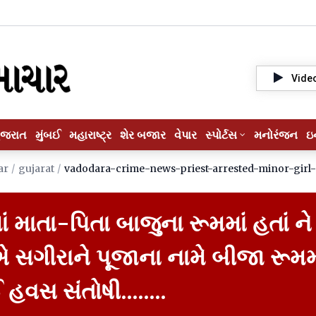
Vide
ુજરાત
મુંબઈ
મહારાષ્ટ્ર
શેર બજાર
વેપાર
સ્પોર્ટસ
મનોરંજન
ઇ
ar
/
gujarat
/
vadodara-crime-news-priest-arrested-minor-girl
ં માતા-પિતા બાજુના રૂમમાં હતાં ને
 સગીરાને પૂજાના નામે બીજા રૂમમ
વસ સંતોષી........