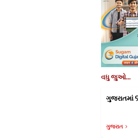
વધુ જુઓ...
ગુજરાત