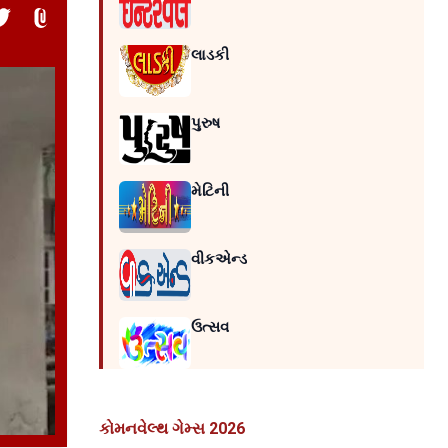
લાડકી
પુરુષ
મેટિની
વીકએન્ડ
ઉત્સવ
કોમનવેલ્થ ગેમ્સ 2026