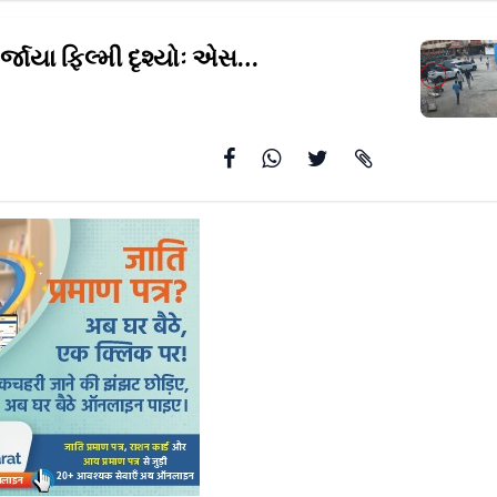
વડોદરામાં સર્જાયા ફિલ્મી દૃશ્યોઃ એસએસજી હૉસ્પિટલમાંથી
આરો