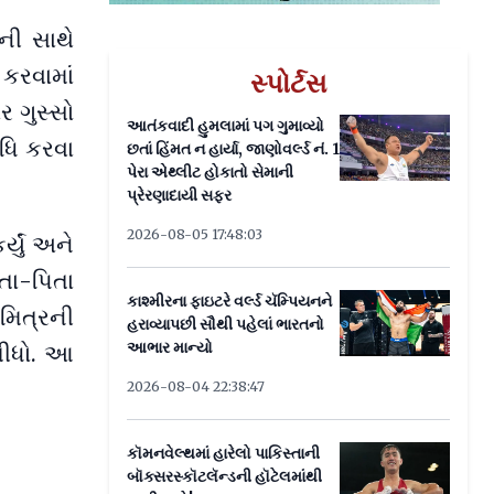
ની સાથે
 કરવામાં
સ્પોર્ટસ
 ગુસ્સો
આતંકવાદી હુમલામાં પગ ગુમાવ્યો
ધિ કરવા
છતાં હિંમત ન હાર્યા, જાણોવર્લ્ડ નં. 1
પેરા એથ્લીટ હોકાતો સેમાની
પ્રેરણાદાયી સફર
2026-08-05 17:48:03
્યું અને
તા-પિતા
કાશ્મીરના ફાઇટરે વર્લ્ડ ચૅમ્પિયનને
 મિત્રની
હરાવ્યાપછી સૌથી પહેલાં ભારતનો
આભાર માન્યો
લીધો. આ
2026-08-04 22:38:47
કૉમનવેલ્થમાં હારેલો પાકિસ્તાની
બૉક્સરસ્કૉટલૅન્ડની હૉટેલમાંથી