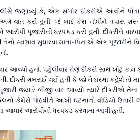
ોલીસે જણાવ્યું કે, એક સગીર દીકરીએ આવીને પોતા
્મ અંગે વાત કરી હતી. જે બાદ કેસ નોંધીને તપાસ શરૂ
આરોપી પૂજારીની ધરપકડ કરી હતી. દીકરીને વારંવાર
તેનો સ્વભાવ સુધારવા માતા-પિતાએ એક પૂજારીને વિ
હતો.
 વાર આવ્યો હતો. પહેલીવાર તેણે દીકરી સાથે ખોટું કામ કર
. દીકરી ગભરાઈ ગઈ હતી કે જો તે ઘરમાં કહેશે તો મા
 પૂજારી જ્યારે બીજી વાર આવ્યો ત્યારે દીકરીએ તેના
લનો કેમેરો ગોઠવીને આખી ઘટનાનો વીડિયો ઉતારી 
ાના આધારે આરોપીની ધરપકડ કરવામાં આવી હતી.