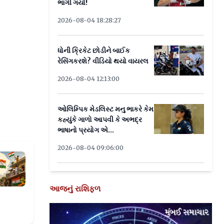
ભાગી ગયો!
2026-08-04 18:28:27
ધોની ક્રિકેટ છોડીને બાઈક
રેસિંગકરશે? વીડિયો થયો વાયરલ
2026-08-04 12:13:00
ઓલિમ્પિક મેડલિસ્ટ મનુ ભાકરે કેમ
કહ્યુંકે ગાળો આપવી કે અભદ્ર
ભાષાનો પ્રયોગ એ...
2026-08-04 09:06:00
 70 લાખ ઘર પર તિરંગો લહેરાવાશે
આજનું રાશિફળ