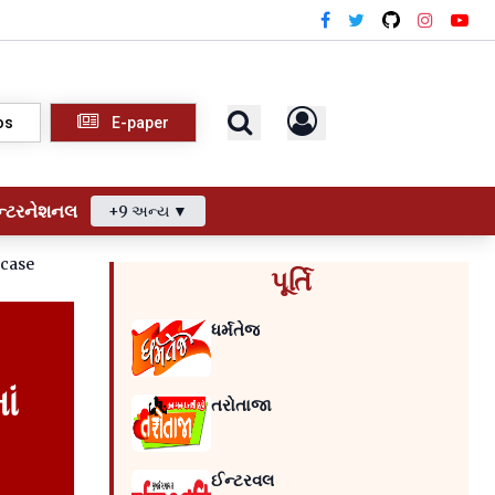
os
E-paper
ન્ટરનેશનલ
+9 અન્ય ▼
-case
પૂર્તિ
ધર્મતેજ
ાં
તરોતાજા
ઈન્ટરવલ