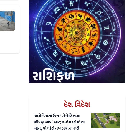
પી ભાગ્યો, શોધવા માટે ડ્રોનની મદદ લેવી પડી
દેશ વિદેશ
અમેરિકાના ઉત્તર કેરોલિનામાં
ભીષણ ગોળીબાર;અનેક લોકોના
મોત, પોલીસે તપાસ શરૂ કરી