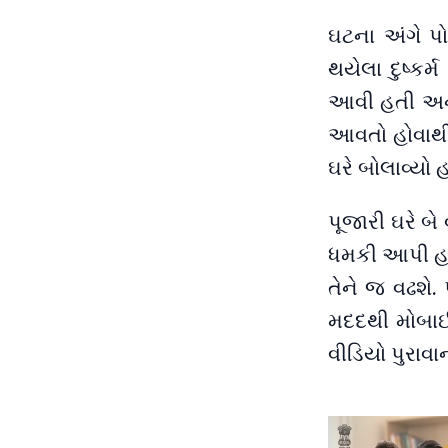
ઘટના અંગે પ
થયેલા દુષ્કર
આવી હતી અને 
આવતો હોવાથી 
ઘરે બોલાવ્યો 
પૂજારી ઘરે બે
ધમકી આપી હતી
તેને જ વઢશે.
મદદથી મોબાઈ
વીડિયો પુરાવ