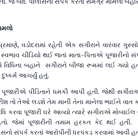
તો. જે બાદ પોલીસનો સંપર્ક કરતા સમગ્ર મામલો બહા
મામલો
રમાણે, વડોદરામાં રહેતી એક સગીરાને વારંવાર ગુસ્
 સ્વભાવ ચીડિયો થઈ જતાં માતા-પિતાએ પૂજારીનો સંપર
એ વિધિના બહાને સગીરાને બીજા રૂમમાં લઈ ગયો હતો
ુષ્કર્મ આચર્યું હતું.
રી પૂજારીએ પીડિતાને ધમકી આપી હતી. જેથી સગીરા
રીશ તો તેઓ લડશે તેમ માની તેના માનેલા ભાઈને વાત 
િ કરવા પૂજારી ઘરે આવ્યો ત્યારે સગીરાએ મોબાઈલ સ
હતો. જેમાં પૂજારીની તમામ હરકત કેદ થઈ હતી.
સનો સંપર્ક કરતાં આરોપીની ધરપકડ કરવામાં આવી હત