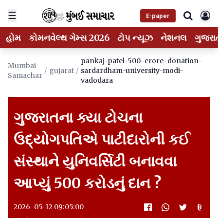
☰
E-paper
હોમ
કોમનવેલ્થ ગેમ્સ 2026
ટોપ ન્યૂઝ
નેશનલ
ગુજરા
pankaj-patel-500-crore-donation-
Mumbai
/
gujarat
/
sardardham-university-modi-
Samachar
vadodara
ગુજરાતના ક્યા ટોચના
ઉદ્યોગપતિએ પાટીદારોની કઈ
સંસ્થાને યુનિવર્સિટી બનાવવા
આપ્યું 500 કરોડનું દાન ?
2026-05-12 09:05:00