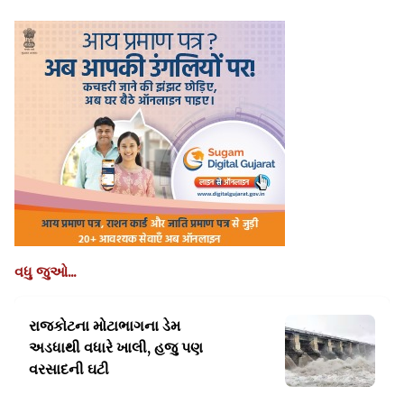
વધુ જુઓ...
રાજકોટના મોટાભાગના ડેમ
અડધાથી
વધારે ખાલી, હજુ પણ
વરસાદની ઘટી