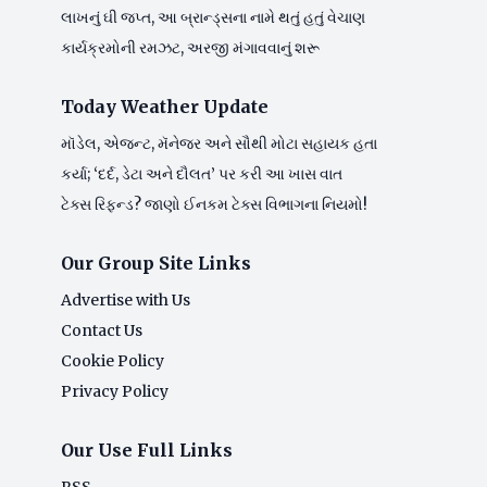
લાખનું ઘી જપ્ત, આ બ્રાન્ડ્સના નામે થતું હતું વેચાણ
કાર્યક્રમોની રમઝટ, અરજી મંગાવવાનું શરૂ
Today Weather Update
મૉડેલ, એજન્ટ, મૅનેજર અને સૌથી મોટા સહાયક હતા
કર્યા; ‘દર્દ, ડેટા અને દૌલત’ પર કરી આ ખાસ વાત
ટેક્સ રિફન્ડ? જાણો ઈનકમ ટેક્સ વિભાગના નિયમો!
Our Group Site Links
Advertise with Us
Contact Us
Cookie Policy
Privacy Policy
Our Use Full Links
RSS