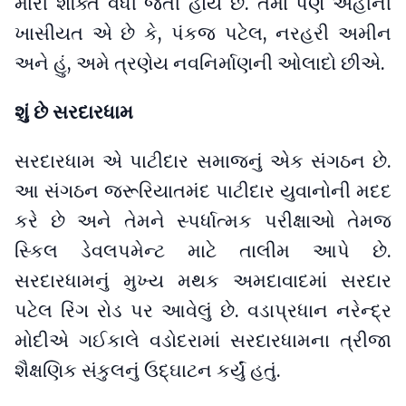
મારી શક્તિ વધી જતી હોય છે. તેમાં પણ અહીની
ખાસીયત એ છે કે, પંકજ પટેલ, નરહરી અમીન
અને હું, અમે ત્રણેય નવનિર્માણની ઓલાદો છીએ.
શું છે સરદારધામ
સરદારધામ એ પાટીદાર સમાજનું એક સંગઠન છે.
આ સંગઠન જરૂરિયાતમંદ પાટીદાર યુવાનોની મદદ
કરે છે અને તેમને સ્પર્ધાત્મક પરીક્ષાઓ તેમજ
સ્કિલ ડેવલપમેન્ટ માટે તાલીમ આપે છે.
સરદારધામનું મુખ્ય મથક અમદાવાદમાં સરદાર
પટેલ રિંગ રોડ પર આવેલું છે. વડાપ્રધાન નરેન્દ્ર
મોદીએ ગઈકાલે વડોદરામાં સરદારધામના ત્રીજા
શૈક્ષણિક સંકુલનું ઉદ્ઘાટન કર્યું હતું.