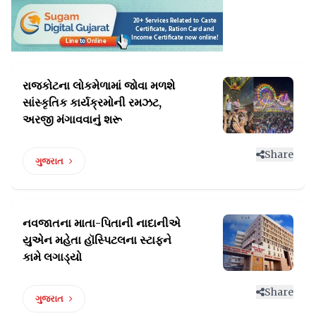
રાજકોટના લોકમેળામાં જોવા મળશે
સાંસ્કૃતિક
કાર્યક્રમોની રમઝટ,
અરજી મંગાવવાનું શરૂ
Share
ગુજરાત
નવજાતના માતા-પિતાની નાદાનીએ
યુએન મહેતા
હૉસ્પિટલના સ્ટાફને
કામે લગાડ્યો
Share
ગુજરાત