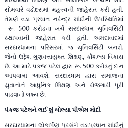
માધ્યમથી શિક્ષણ અને સામાજિક ઉત્થાન માટે
સોમવારે વડોદરામાં મહત્ત્વની જાહેરાત કરી હતી.
તેમણે વડા પ્રધાન નરેન્દ્ર મોદીની ઉપસ્થિતિમાં
રૂ. 500 કરોડના ખર્ચે સરદારધામ યુનિવર્સિટી
સ્થાપવાની જાહેરાત કરી હતી. અમદાવાદમાં
સરદારધામના પરિસરમાં જ યુનિવર્સિટી બનશે.
જેનો ઉદ્દેશ ગુણવત્તાયુક્ત શિક્ષણ, કૌશલ્ય વિકાસ
છે. આ માટે પંકજ પટેલ દ્વારા રૂ. 500 કરોડનું દાન
આપવામાં આવશે. સરદારધામ દ્વારા સમાજના
યુવાનોને આધુનિક શિક્ષણ અને રોજગારી પૂરી
પાડવાનો લક્ષ્ય છે.
પંકજ પટેલને લઈ શું બોલ્યા પીએમ મોદી
સરદારધામના લોકાર્પણ પ્રસંગે વડાપ્રધાન મોદીનું