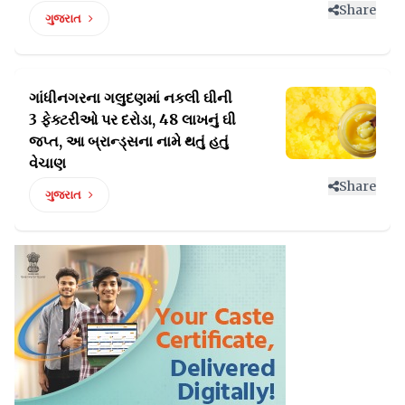
Share
ગુજરાત
ગાંધીનગરના ગલુદણમાં નકલી ઘીની
3 ફેક્ટરીઓ પર દરોડા, 48
લાખનું ઘી
જપ્ત, આ બ્રાન્ડ્સના નામે થતું હતું
વેચાણ
Share
ગુજરાત