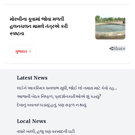
મોરબીના કૂવામાં જોવા મળતી
હલનચલન
મામલે તંત્રએ કરી
સ્પષ્ટતા
Share
ગુજરાત
Latest News
લઈને આકસ્મિક ધનલાભ સુધી, જોઈ લો તમારા માટે કેવો રહ...
આજની બેઠક નિષ્ફળ, પ્રદર્શનકારીઓએ શું કહ્યું?
દેવાનું કાવતરું ઘડાયું હતું, પણ સફળ ન થયું
Local News
વધારે ખાલી, હજુ પણ વરસાદની ઘટી