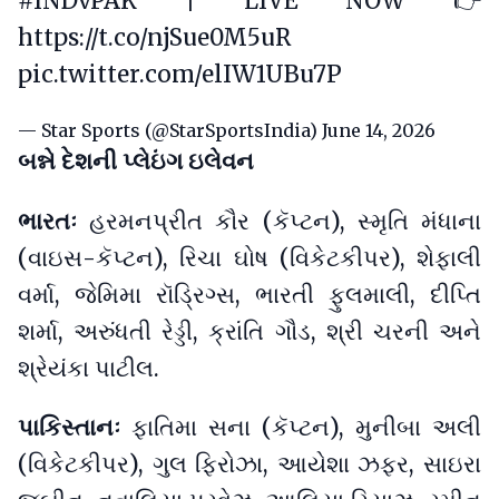
#INDvPAK
| LIVE NOW 👉
https://t.co/njSue0M5uR
pic.twitter.com/elIW1UBu7P
— Star Sports (@StarSportsIndia)
June 14, 2026
બન્ને દેશની પ્લેઇંગ ઇલેવન
ભારતઃ
હરમનપ્રીત કૌર (કૅપ્ટન), સ્મૃતિ મંધાના
(વાઇસ-કૅપ્ટન), રિચા ઘોષ (વિકેટકીપર), શેફાલી
વર્મા, જેમિમા રૉડ્રિગ્સ, ભારતી ફુલમાલી, દીપ્તિ
શર્મા, અરુંધતી રેડ્ડી, ક્રાંતિ ગૌડ, શ્રી ચરની અને
શ્રેયંકા પાટીલ.
પાકિસ્તાનઃ
ફાતિમા સના (કૅપ્ટન), મુનીબા અલી
(વિકેટકીપર), ગુલ ફિરોઝા, આયેશા ઝફર, સાઇરા