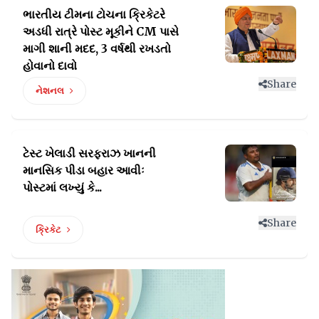
ભારતીય ટીમના ટોચના ક્રિકેટરે
અડધી રાત્રે પોસ્ટ મૂકીને
CM પાસે
માગી શાની મદદ, 3 વર્ષથી રખડતો
હોવાનો દાવો
Share
નેશનલ
ટેસ્ટ ખેલાડી સરફરાઝ ખાનની
માનસિક પીડા
બહાર આવીઃ
પોસ્ટમાં લખ્યું કે...
Share
ક્રિકેટ