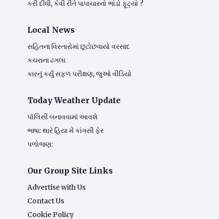
કરી દીધી, કેવી રીતે પાપાચારનો ભાંડો ફૂટ્યો ?
Local News
સહિતના વિસ્તારોમાં છૂટોછવાયો વરસાદ
કચરાના ઢગલા
કારનું કર્યું સફળ પરીક્ષણ, જુઓ વીડિયો
Today Weather Update
પૉલિસી બનાવવામાં આવશે
ભાષા: થારે હિયા મેં કાંગસી ફેર
પળોજણ:
Our Group Site Links
Advertise with Us
Contact Us
Cookie Policy