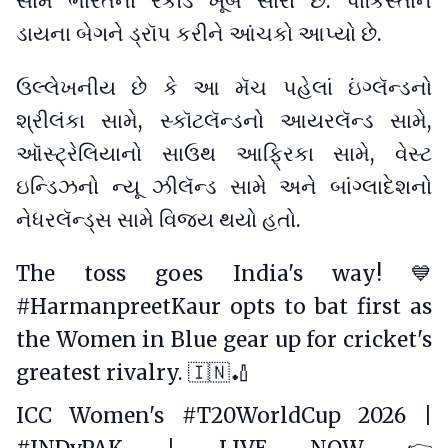
સામે ભારતનો રેકૉર્ડ ખૂબ સારો છે. પાકિસ્તાને
ડાયના બેગને ડ્રૉપ કરીને આંચકો આપ્યો છે.
ઉલ્લેખનીય છે કે આ મૅચ પહેલાં ઇંગ્લૅન્ડનો
શ્રીલંકા સામે, સ્કૉટલૅન્ડનો આયરલૅન્ડ સામે,
ઑસ્ટ્રેલિયાનો સાઉથ આફ્રિકા સામે, વેસ્ટ
ઇન્ડિઝનો ન્યૂ ઝીલૅન્ડ સામે અને બાંગ્લાદેશનો
નેધરલૅન્ડ્સ સામે વિજય થયો હતો.
The toss goes India's way! 💙
#HarmanpreetKaur
opts to bat first as
the Women in Blue gear up for cricket's
greatest rivalry. 🇮🇳🏏
ICC Women's
#T20WorldCup
2026 |