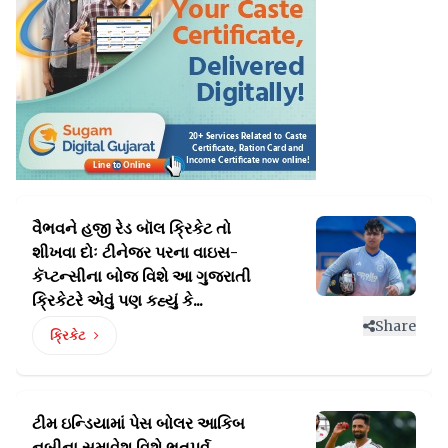
વૈભવને હજી રેડ બૉલ ક્રિકેટ તો
શીખવા દોઃ ટીનેજર પરના વાઇસ-
કૅપ્ટન્સીના
બોજ વિશે આ ગુજરાતી
ક્રિકેટરે એવું પણ કહ્યું કે...
Share
ક્રિકેટ
ટીમ ઇન્ડિયામાં પેસ બોલર આકિબ
નબીના સમાવેશ વિશે ભૂતપૂર્વ