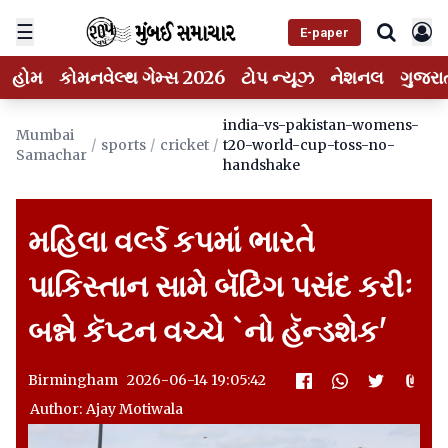
☰
E-paper
હોમ
કોમનવેલ્થ ગેમ્સ 2026
ટોપ ન્યૂઝ
નેશનલ
ગુજરા
india-vs-pakistan-womens-
Mumbai
/
sports
/
cricket
/
t20-world-cup-toss-no-
Samachar
handshake
મહિલા વર્લ્ડ કપમાં ભારતે
પાકિસ્તાન સામે બૅટિંગ પસંદ કરીઃ
બન્ને કૅપ્ટન વચ્ચે `નો હૅન્ડશેક'
Birmingham 2026-06-14 19:05:42
Author: Ajay Motiwala