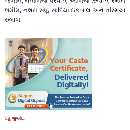
જબીન, નતાલિયા પરવેઝ, આલિયા રિયાઝ, રમીન
શમીમ, નશરા સંધુ, સાદિયા ઇકબાલ અને તસ્મિયા
રુબાબ.
વધુ જુઓ...