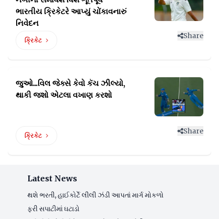
ભારતીય ક્રિકેટરે આપ્યું ચોંકાવનારું
નિવેદન
Share
ક્રિકેટ
જુઓ...વિલ જેક્સે કેવો કૅચ ઝીલ્યો,
થાકી જશો એટલા વખાણ કરશો
Share
ક્રિકેટ
Latest News
થશે ભરતી, હાઈકોર્ટે લીલી ઝંડી આપતાં માર્ગ મોકળો
ફરી સપાટીમાં ઘટાડો