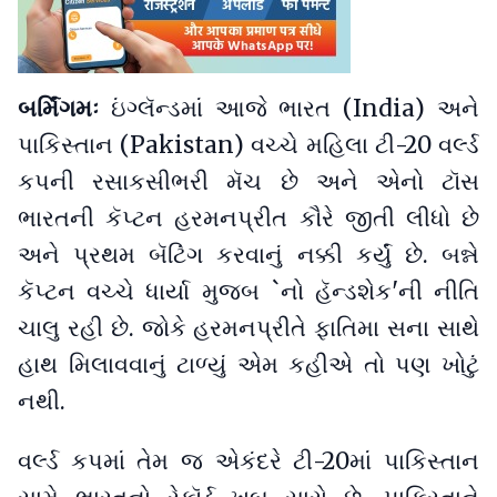
બર્મિંગમઃ
ઇંગ્લૅન્ડમાં આજે ભારત (India) અને
પાકિસ્તાન (Pakistan) વચ્ચે મહિલા ટી-20 વર્લ્ડ
કપની રસાકસીભરી મૅચ છે અને એનો ટૉસ
ભારતની કૅપ્ટન હરમનપ્રીત કૌરે જીતી લીધો છે
અને પ્રથમ બૅટિંગ કરવાનું નક્કી કર્યું છે. બન્ને
કૅપ્ટન વચ્ચે ધાર્યા મુજબ `નો હૅન્ડશેક'ની નીતિ
ચાલુ રહી છે. જોકે હરમનપ્રીતે ફાતિમા સના સાથે
હાથ મિલાવવાનું ટાળ્યું એમ કહીએ તો પણ ખોટું
નથી.
વર્લ્ડ કપમાં તેમ જ એકંદરે ટી-20માં પાકિસ્તાન