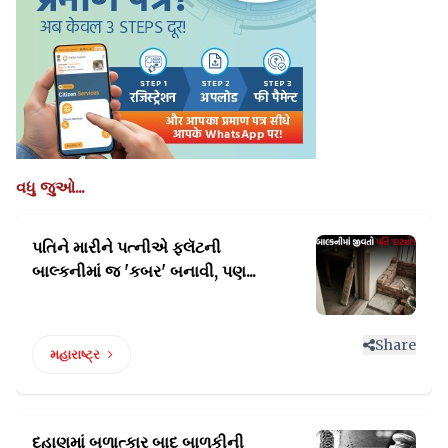
વધુ જુઓ...
પતિને મારીને પત્નીએ ફ્લૅટની
બાલ્કનીમાં જ 'કબર' બનાવી, પણ...
Share
મહારાષ્ટ્ર
દહાણુમાં બળાત્કાર બાદ બાળકીની