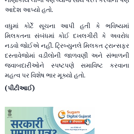
નાણાકીય લાભો પણ વ્યાજ સાથે પરત કરવાનો પણ
આદેશ આપ્યો હતો.
વધુમાં કોર્ટે સૂચના આપી હતી કે ભવિષ્યમાં
મિલકતના સંબંધમાં કોઈ દખલગીરી કે અવરોધ
નડવો જોઈએ નહીં. ટ્રિબ્યુનલે મિલકત ટ્રાન્સફર
દસ્તાવેજોમાં વડીલોની જાળવણી અને સંભાળની
જવાબદારીઓને સ્પષ્ટપણે સમાવિષ્ટ કરવાના
મહત્વ પર વિશેષ ભાર મૂક્યો હતો.
(પીટીઆઈ)