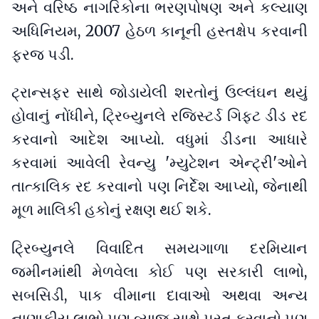
અને વરિષ્ઠ નાગરિકોના ભરણપોષણ અને કલ્યાણ
અધિનિયમ, 2007 હેઠળ કાનૂની હસ્તક્ષેપ કરવાની
ફરજ પડી.
ટ્રાન્સફર સાથે જોડાયેલી શરતોનું ઉલ્લંઘન થયું
હોવાનું નોંધીને, ટ્રિબ્યુનલે રજિસ્ટર્ડ ગિફ્ટ ડીડ રદ
કરવાનો આદેશ આપ્યો. વધુમાં ડીડના આધારે
કરવામાં આવેલી રેવન્યુ 'મ્યુટેશન એન્ટ્રી'ઓને
તાત્કાલિક રદ કરવાનો પણ નિર્દેશ આપ્યો, જેનાથી
મૂળ માલિકી હકોનું રક્ષણ થઈ શકે.
ટ્રિબ્યુનલે વિવાદિત સમયગાળા દરમિયાન
જમીનમાંથી મેળવેલા કોઈ પણ સરકારી લાભો,
સબસિડી, પાક વીમાના દાવાઓ અથવા અન્ય