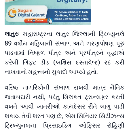
લાતુરઃ
મહારાષ્ટ્રના લાતુર જિલ્લાની ટ્રિબ્યુનલે
89 વર્ષીય મહિલાની સંભાળ અને ભરણપોષણ પૂરું
પાડવામાં નિષ્ફળ પૌત્ર અને પ્રપૌત્રને વૃદ્ધાએ
કરેલી ગિફ્ટ ડીડ (બક્ષિસ દસ્તાવેજ) રદ કરી
નાખવાનો મહત્ત્વનો ચુકાદો આપ્યો હતો.
વરિષ્ઠ નાગરિકોની સંભાળ રાખવી માત્ર નૈતિક
જવાબદારી નથી, પરંતુ મિલકત ટ્રાન્સફર કરતી
વખતે આવી ખાતરીઓ કાયદેસર રીતે લાગુ પાડી
શકાય તેવી શરત પણ છે, એમ સિનિયર સિટીઝન્સ
ટ્રિબ્યુનલના પ્રિસાઇડિંગ ઓફિસર રોહિણી