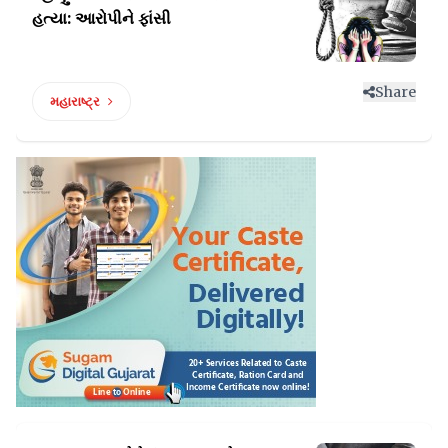
હત્યા: આરોપીને ફાંસી
Share
મહારાષ્ટ્ર