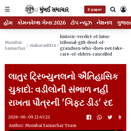
☰
E-paper
હોમ
કોમનવેલ્થ ગેમ્સ 2026
ટોપ ન્યૂઝ
નેશનલ
ગુજરા
historic-verdict-of-latur-
Mumbai
tribunal-gift-deed-of-
/
maharashtra
/
Samachar
grandson-who-does-not-take-
care-of-elders-cancelled
લાતુર ટ્રિબ્યુનલનો ઐતિહાસિક
ચુકાદો: વડીલોની સંભાળ નહીં
રાખતા પૌત્રની 'ગિફ્ટ ડીડ' રદ
2026-06-09 21:45:22
Author: Mumbai Samachar Team