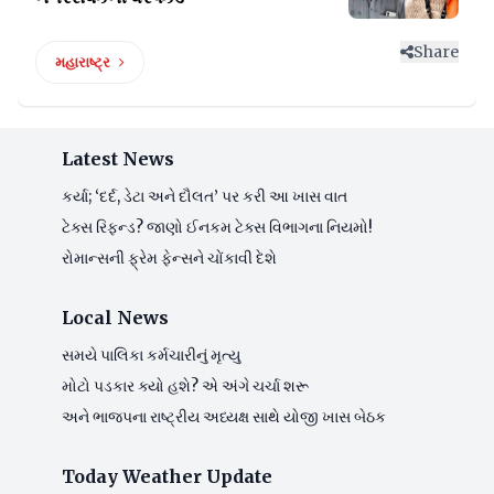
Share
મહારાષ્ટ્ર
Latest News
કર્યા; ‘દર્દ, ડેટા અને દૌલત’ પર કરી આ ખાસ વાત
ટેક્સ રિફન્ડ? જાણો ઈનકમ ટેક્સ વિભાગના નિયમો!
રોમાન્સની ફ્રેમ ફેન્સને ચોંકાવી દેશે
Local News
સમયે પાલિકા કર્મચારીનું મૃત્યુ
મોટો પડકાર ક્યો હશે? એ અંગે ચર્ચા શરૂ
અને ભાજપના રાષ્ટ્રીય અધ્યક્ષ સાથે યોજી ખાસ બેઠક
Today Weather Update