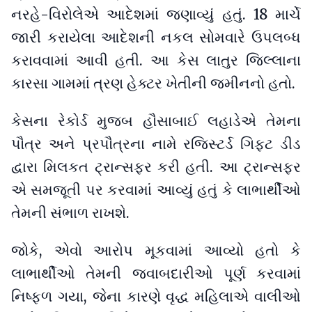
નરહે-વિરોલેએ આદેશમાં જણાવ્યું હતું. 18 માર્ચે
જારી કરાયેલા આદેશની નકલ સોમવારે ઉપલબ્ધ
કરાવવામાં આવી હતી. આ કેસ લાતુર જિલ્લાના
કારસા ગામમાં ત્રણ હેક્ટર ખેતીની જમીનનો હતો.
કેસના રેકોર્ડ મુજબ હૌસાબાઈ લહાડેએ તેમના
પૌત્ર અને પ્રપૌત્રના નામે રજિસ્ટર્ડ ગિફ્ટ ડીડ
દ્વારા મિલકત ટ્રાન્સફર કરી હતી. આ ટ્રાન્સફર
એ સમજૂતી પર કરવામાં આવ્યું હતું કે લાભાર્થીઓ
તેમની સંભાળ રાખશે.
જોકે, એવો આરોપ મૂકવામાં આવ્યો હતો કે
લાભાર્થીઓ તેમની જવાબદારીઓ પૂર્ણ કરવામાં
નિષ્ફળ ગયા, જેના કારણે વૃદ્ધ મહિલાએ વાલીઓ