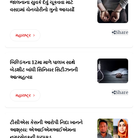
જાલનાના યુવકે દેવું ચૂકવવા માટે
વસઇમાં ચેનચોરીનો ગુનો આચર્યો
Share
મહારાષ્ટ્ર
બિલ્ડિંગના 12મા માળે પાલખ સાથે
બેડશીટ
બાંધી સિનિયર સિટીઝનની
આત્મહત્યા
Share
મહારાષ્ટ્ર
ટીસીએસ કેસની આરોપી નિદા ખાનને
આશ્રય:
એઆઈએમઆઈએમના
નગરસેવકની ધરપકડ