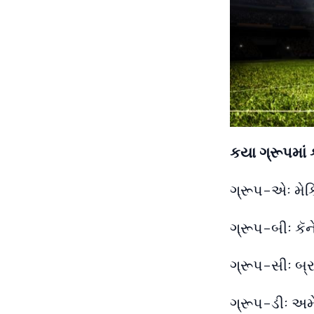
કયા ગ્રૂપમાં
ગ્રૂપ-એઃ મેક
ગ્રૂપ-બીઃ કૅન
ગ્રૂપ-સીઃ બ્રા
ગ્રૂપ-ડીઃ અમેર