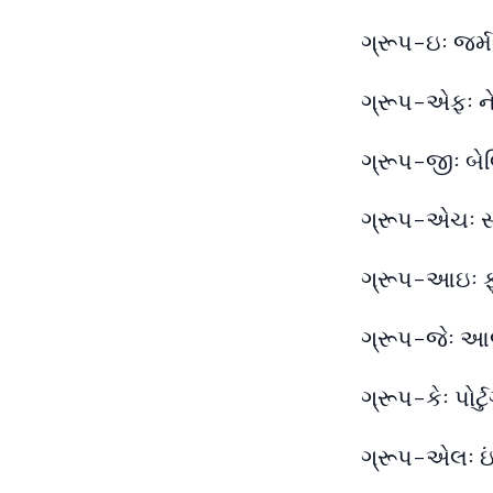
ગ્રૂપ-ઇઃ જર્મ
ગ્રૂપ-એફઃ ને
ગ્રૂપ-જીઃ બેલ
ગ્રૂપ-એચઃ સ્પ
ગ્રૂપ-આઇઃ ફ્ર
ગ્રૂપ-જેઃ આર્
ગ્રૂપ-કેઃ પોર
ગ્રૂપ-એલઃ ઇંગ