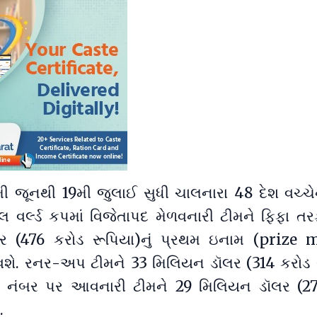
મી જૂનથી 19મી જુલાઈ સુધી ચાલનારા 48 દેશ વચ્ચે
લ વર્લ્ડ કપમાં વિજેતાપદ મેળવનારી ટીમને ફિફા ત
ર (476 કરોડ રૂપિયા)નું પ્રથમ ઇનામ (prize
ે. રનર-અપ ટીમને 33 મિલિયન ડૉલર (314 કરોડ 
જા નંબર પર આવનારી ટીમને 29 મિલિયન ડૉલર (2
.