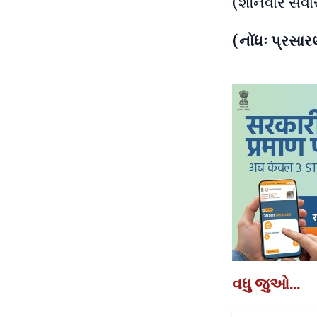
(શનિવારે સવાર
(નોંધઃ પ્રસ
વધુ જુઓ...