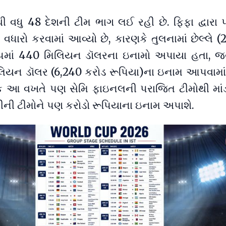
 વધુ 48 દેશની ટીમ ભાગ લઈ રહી છે. ફિફા દ્વારા 
વધારો કરવામાં આવ્યો છે, કારણકે તુલનામાં છેલ્લે 
 કપમાં 440 મિલિયન ડૉલરના ઇનામો અપાયા હતા, જ
લિયન ડૉલર (6,240 કરોડ રૂપિયા)ના ઇનામ આપવામા
ક આ વખતે પણ સેમિ ફાઇનલની પરાજિત ટીમોથી માંડ
ધીની ટીમોને પણ કરોડો રૂપિયાના ઇનામ અપાશે.