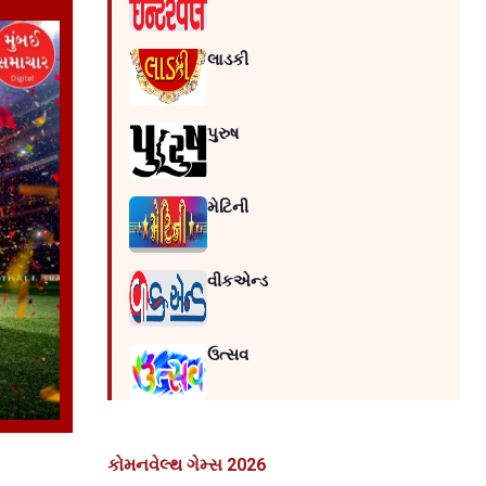
લાડકી
પુરુષ
મેટિની
વીકએન્ડ
ઉત્સવ
કોમનવેલ્થ ગેમ્સ 2026