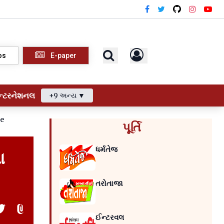
os
E-paper
ન્ટરનેશનલ
+9 અન્ય ▼
le
પૂર્તિ
ધર્મતેજ
ા
તરોતાજા
ઈન્ટરવલ