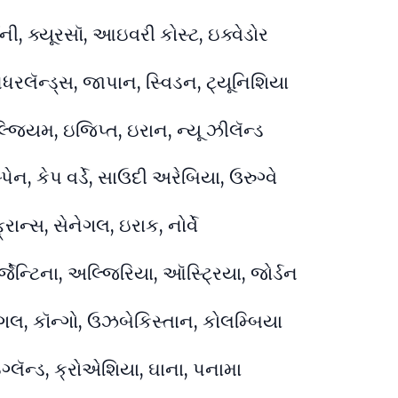
ની, ક્યૂરસૉ, આઇવરી કોસ્ટ, ઇક્વેડોર
ધરલૅન્ડ્સ, જાપાન, સ્વિડન, ટ્યૂનિશિયા
્જિયમ, ઇજિપ્ત, ઇરાન, ન્યૂ ઝીલૅન્ડ
ેન, કેપ વર્ડે, સાઉદી અરેબિયા, ઉરુગ્વે
ાન્સ, સેનેગલ, ઇરાક, નોર્વે
જેન્ટિના, અલ્જિરિયા, ઑસ્ટ્રિયા, જોર્ડન
્ટુગલ, કૉન્ગો, ઉઝબેકિસ્તાન, કોલમ્બિયા
્લૅન્ડ, ક્રોએશિયા, ઘાના, પનામા