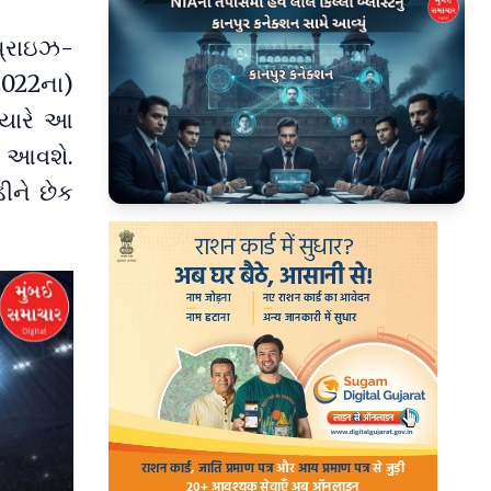
પ્રાઇઝ-
(2022ના)
્યારે આ
ં આવશે.
ીને છેક
▶