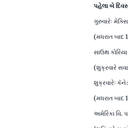
પહેલા બે દિવ
ગુરુવારેઃ મેક
(મધરાત બાદ 1
સાઉથ કોરિયા 
(શુક્રવારે સવા
શુક્રવારેઃ કૅને
(મધરાત બાદ 1
અમેરિકા વિ. પા