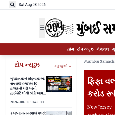
Sat Aug 08 2026
☰
હોમ
ટોપ ન્યૂઝ
નેશનલ
ગ
Mumbai Samach
ટોપ ન્યૂઝ
વધુ જુઓ →
ફિફા વર
ગુજરાતમાં બે મહિનામાં આ
સરકારી વિભાગમાં 10
હજારની થશે ભરતી,
કરોડ રૂપ
હાઈકોર્ટે લીલી ઝંડી આપતાં
માર્ગ મોકળો
2026-08-08 10:48:00
New Jersey 
કચ્છના વાતાવરણમાં પલટો: