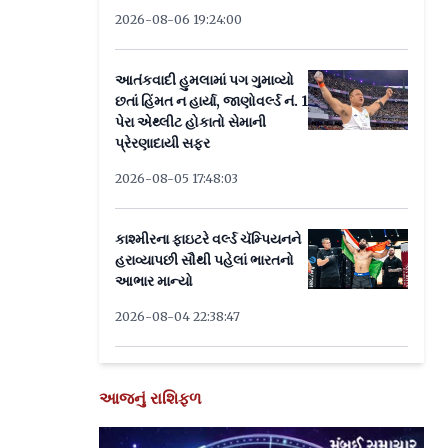
2026-08-06 19:24:00
આતંકવાદી હુમલામાં પગ ગુમાવ્યો
છતાં હિંમત ન હાર્યા, જાણોવર્લ્ડ નં. 1
પેરા એથ્લીટ હોકાતો સેમાની
પ્રેરણાદાયી સફર
2026-08-05 17:48:03
કાશ્મીરના ફાઇટરે વર્લ્ડ ચૅમ્પિયનને
હરાવ્યાપછી સૌથી પહેલાં ભારતનો
આભાર માન્યો
2026-08-04 22:38:47
આજનું રાશિફળ