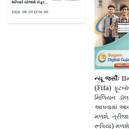
શનિવારે યોજાશે ખેડૂત
પંચાયત
2026-08-07 13:56:00
ન્યૂ જર્સીઃ
11
(Fifa) ફૂટબૉ
મિલિયન ડૉલ
આપવામાં આવશ
મળશે. ત્રી
રૂપિયા) મળશે