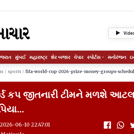
Vide
ુજરાત
મુંબઈ
મહારાષ્ટ્ર
શેર બજાર
વેપાર
સ્પોર્ટસ
મનોરંજન
ઇ
ar
/
sports
/
fifa-world-cup-2026-prize-money-groups-schedu
્લ્ડ કપ જીતનારી ટીમને મળશે આટલ
િયા...
2026-06-10 22:47:01