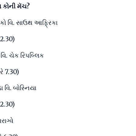
સ કોની મૅચ?
્સિકો વિ. સાઉથ આફ્રિકા
2.30)
વિ. ચેક રિપબ્લિક
રે 7.30)
ડા વિ. બોસ્નિયા
2.30)
રાગ્વે