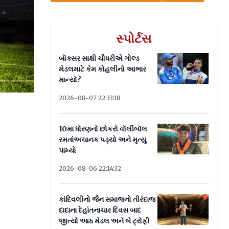
સ્પોર્ટસ
બૉક્સર સાક્ષી ચૌધરીએ ગોલ્ડ
મેડલમાટે કેમ કોહલીનો આભાર
માન્યો?
2026-08-07 22:33:18
10મા ધોરણનો છોકરો વૉલીબૉલ
રમતાંઅચાનક પડ્યો અને મૃત્યુ
પામ્યો
2026-08-06 22:14:32
કાંદિવલીનો જૈન સમાજનો તીરંદાજ
દાદાના દેહાંતનાચાર દિવસ બાદ
જીત્યો આઠ મેડલ અને બે ટ્રોફી