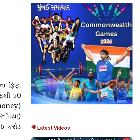
ના ફિફા
રફથી 50
 money)
રૂપિયા)
76 કરોડ
🎥 Latest Videos