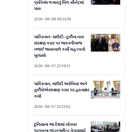
પ્રતિબંધ લગાવતું બિલ સીનેટમાં
પાસ
2026-08-08 08:21:18
પાકિસ્તાન-સાઉદી-તુર્કીના નવા
સંરક્ષણ કરાર પર ભારતનીબાજ
નજર! જયસ્વાલે કર્યો મહત્ત્વનો
ખુલાસો
2026-08-07 21:59:13
પાકિસ્તાન, સાઉદી અરેબિયા અને
તુર્કીયેએસંરક્ષણ કરાર પર હસ્તાક્ષર
કર્યા
2026-08-07 21:32:02
દુનિયાના આ દેશમાં ચોક્કસ
પ્રકારના અંડરગાર્મેન્ટ વેચવામાટે