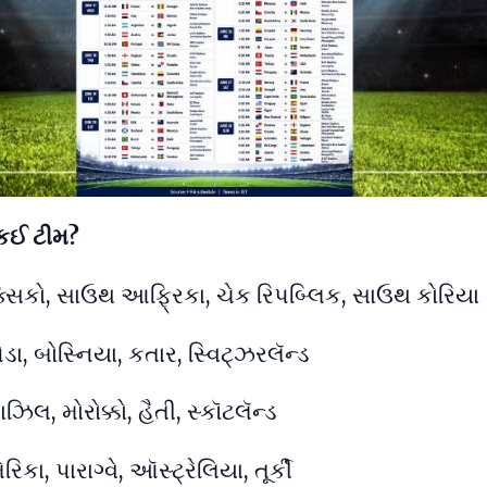
 કઈ ટીમ?
્સિકો, સાઉથ આફ્રિકા, ચેક રિપબ્લિક, સાઉથ કોરિયા
ેડા, બોસ્નિયા, કતાર, સ્વિટ્ઝરલૅન્ડ
ઝિલ, મોરોક્કો, હૈતી, સ્કૉટલૅન્ડ
િકા, પારાગ્વે, ઑસ્ટ્રેલિયા, તૂર્કી