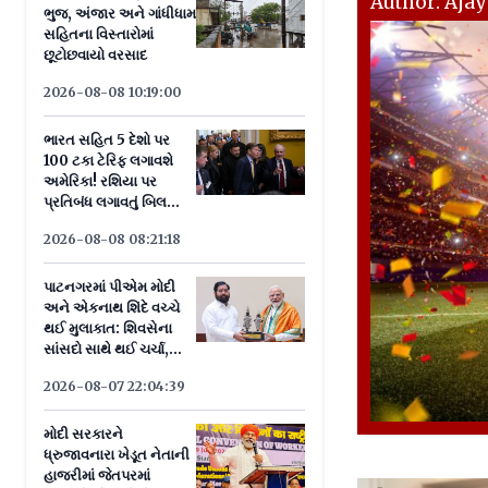
Author: Aja
ભુજ, અંજાર અને ગાંધીધામ
સહિતના વિસ્તારોમાં
છૂટોછવાયો વરસાદ
2026-08-08 10:19:00
ભારત સહિત 5 દેશો પર
100 ટકા ટેરિફ લગાવશે
અમેરિકા! રશિયા પર
પ્રતિબંધ લગાવતું બિલ
સીનેટમાં પાસ
2026-08-08 08:21:18
પાટનગરમાં પીએમ મોદી
અને એકનાથ શિંદે વચ્ચે
થઈ મુલાકાત: શિવસેના
સાંસદો સાથે થઈ ચર્ચા,
જાણો યોજના
2026-08-07 22:04:39
મોદી સરકારને
ધ્રુજાવનારા ખેડૂત નેતાની
હાજરીમાં જેતપરમાં