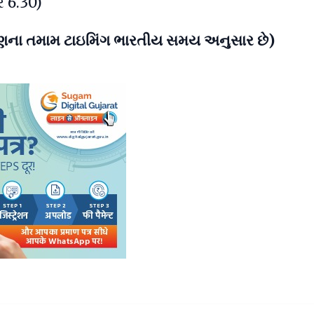
ે 6.30)
ારણના તમામ ટાઇમિંગ ભારતીય સમય અનુસાર છે)