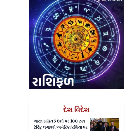
દેશ વિદેશ
ભારત સહિત 5 દેશો પર 100 ટકા
ટેરિફ લગાવશે અમેરિકા!રશિયા પર