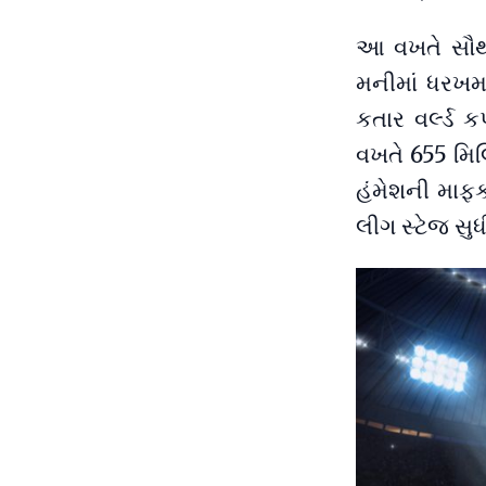
આ વખતે સૌથી
મનીમાં ધરખમ 
કતાર વર્લ્ડ
વખતે 655 મિ
હંમેશની માફ
લીગ સ્ટેજ સુ