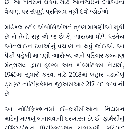
છે. આ ખતરાને રોકવા માટે ઓનલાઈન દવાઓના
વેચાણ પર સંપૂર્ણ પ્રતિબંધ મૂકી દેવો જોઈએ.
મેડિકલ સ્ટોર એસોસિએશને ત્રણ માગણીઓ મૂકી
છે ને તેનો સૂર એ જ છે કે, ભારતમાં ધોળે ધરમેય
ઓનલાઈન દવાઓનું વેચાણ ના થવું જોઈએ. આ
પૈકી પહેલી માગણી આરોગ્ય અને પરિવાર કલ્યાણ
મંત્રાલય દ્વારા ડ્રગ્સ અને કોસ્મેટિક્સ નિયમો,
1945માં સુધારો કરવા માટે 2018માં બહાર પડાયેલું
ડ્રાફ્ટ નોટિફિકેશન જીએસઆર 217 રદ કરવાની
છે.
આ નોટિફિકશનમાં ઈ-ફાર્મસીઓના નિયમન
માટેનું માળખું બનાવવાની દરખાસ્ત છે. ઈ-ફાર્મસીનું
રજિસ્ટ્રેશન, પ્રિસ્ક્રિપ્શન ચકાસણી, ફરિયાદ