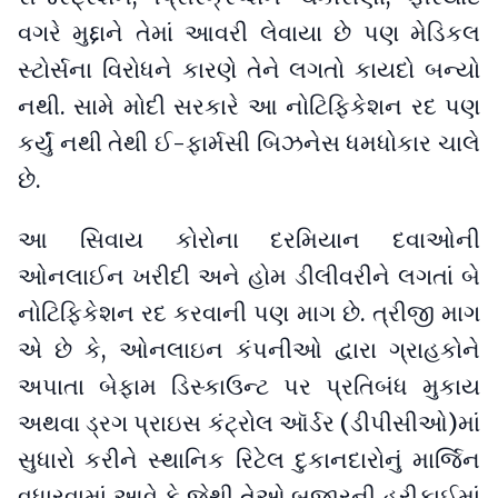
વગરે મુદ્દાને તેમાં આવરી લેવાયા છે પણ મેડિકલ
સ્ટોર્સના વિરોધને કારણે તેને લગતો કાયદો બન્યો
નથી. સામે મોદી સરકારે આ નોટિફિકેશન રદ પણ
કર્યું નથી તેથી ઈ-ફાર્મસી બિઝનેસ ધમધોકાર ચાલે
છે.
આ સિવાય કોરોના દરમિયાન દવાઓની
ઓનલાઈન ખરીદી અને હોમ ડીલીવરીને લગતાં બે
નોટિફિકેશન રદ કરવાની પણ માગ છે. ત્રીજી માગ
એ છે કે, ઓનલાઇન કંપનીઓ દ્વારા ગ્રાહકોને
અપાતા બેફામ ડિસ્કાઉન્ટ પર પ્રતિબંધ મુકાય
અથવા ડ્રગ પ્રાઇસ કંટ્રોલ ઑર્ડર (ડીપીસીઓ)માં
સુધારો કરીને સ્થાનિક રિટેલ દુકાનદારોનું માર્જિન
વધારવામાં આવે કે જેથી તેઓ બજારની હરીફાઈમાં