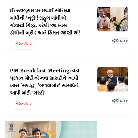
ઈન્સ્ટાગ્રામ પર છવાઈ સોનિયા
ગાંધીની 'નૂરી'! રાહુલ ગાંધીએ
ગોવાથી ગિફ્ટ કરેલી આ ખાસ
ડોગીની બ્રીડ અને કિંમત જાણી લો!
Share
નેશનલ
PM Breakfast Meeting: વડા
પ્રધાન મોદીએ નવા સાંસદોને આપી
ખાસ
'સલાહ', 'બળવાખોર' સાંસદોને
આપી મોટી 'ગેરંટી'
Share
નેશનલ