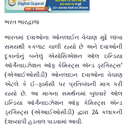
ભરત ભારદ્વાજ
ભારતમાં દવાઓના ઓનલાઈન વેચાણ મુદ્દે લાંબા
સમયથી કકળાટ ચાલી રહ્યો છે અને દવાઓની
દુકાનોનું બનેલું એસોસિએશન ઑલ ઇન્ડિયા
ઑર્ગેનાઇઝેશન ઑફ કેમિસ્ટ્સ ઍન્ડ ડ્રગિસ્ટ્સ’
(એઆઈઓસીડી) ઓનલાઇન દવાઓના વેચાણ
એટલે કે ઈ-ફાર્મસી પર પ્રતિબંધની માગ કરી
રહ્યો છે. આ માગના સમર્થનમાં બુધવારે ઑલ
ઇન્ડિયા ઑર્ગેનાઇઝેશન ઑફ કેમિસ્ટ્સ ઍન્ડ
ડ્રગિસ્ટ્સ (એઆઈઓસીડી) દ્વારા 24 કલાકની
દેશવ્યાપી હડતાલ પાડવામાં આવી.