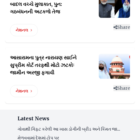
બાદલ વચ્ચે
મુલાકાત, પુન:
ગઠબંધનની અટકળો તેજ
Share
નેશનલ
આસારામના પુત્ર નારાયણ સાઈને
સુપ્રીમ કોર્ટ
તરફથી મોટો ઝટકોઃ
જામીન અરજી ફગાવી
Share
નેશનલ
Latest News
ગોવાથી ગિફ્ટ કરેલી આ ખાસ ડોગીની બ્રીડ અને કિંમત જા...
મેળવવામાં દેશમાં ટોપ પર