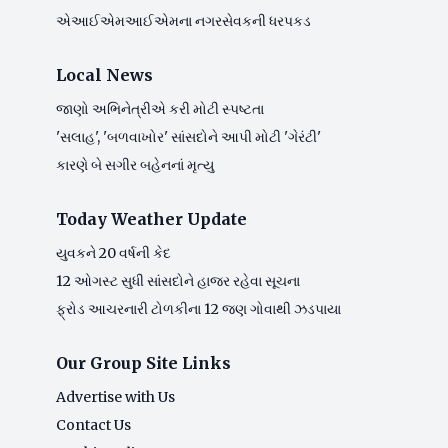
એઆઈએમઆઈએમના નગરસેવકની ધરપકડ
Local News
જાણો અભિનેત્રીએ કરી મોટી સ્પષ્ટતા
'સલાહ', 'બળવાખોર' સાંસદોને આપી મોટી 'ગેરંટી'
કારણે બે સગીર બહેનનાં મૃત્યુ
Today Weather Update
યુવકને 20 વર્ષની કેદ
12 ઓગસ્ટ સુધી સાંસદોને હાજર રહેવા સૂચના
ફ્રોડ આચરનારી ટોળકીના 12 જણ ગોવાથી ઝડપાયા
Our Group Site Links
Advertise with Us
Contact Us