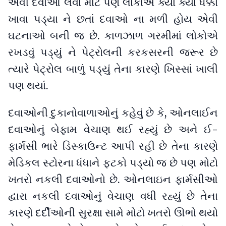
એવી દવાઓ લેવા માટે પણ લોકોએ ક્યાં ક્યાં ધક્કા
ખાવા પડ્યા ને છતાં દવાઓ ના મળી હોય એવી
ઘટનાઓ બની જ છે. કાળઝાળ ગરમીમાં લોકોએ
રખડવું પડ્યું ને પેટ્રોલની કરકસરની જરૂર છે
ત્યારે પેટ્રોલ બાળું પડ્યું તેના કારણે ખિસ્સાં ખાલી
પણ થયાં.
દવાઓની દુકાનોવાળાઓનું કહેવું છે કે, ઓનલાઈન
દવાઓનું બેફામ વેચાણ થઈ રહ્યું છે અને ઈ-
ફાર્મસી ભારે ડિસ્કાઉન્ટ આપી રહી છે તેના કારણે
મેડિકલ સ્ટોરના ધંધાને ફટકો પડ્યો જ છે પણ મોટો
ખતરો નકલી દવાઓનો છે. ઓનલાઇન ફાર્મસીઓ
દ્વારા નકલી દવાઓનું વેચાણ વધી રહ્યું છે તેના
કારણે દર્દીઓની સુરક્ષા સામે મોટો ખતરો ઊભો થયો