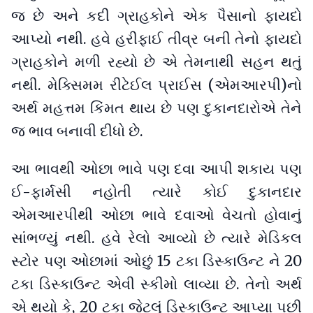
જ છે અને કદી ગ્રાહકોને એક પૈસાનો ફાયદો
આપ્યો નથી. હવે હરીફાઈ તીવ્ર બની તેનો ફાયદો
ગ્રાહકોને મળી રહ્યો છે એ તેમનાથી સહન થતું
નથી. મેક્સિમમ રીટેઈલ પ્રાઈસ (એમઆરપી)નો
અર્થ મહત્તમ કિંમત થાય છે પણ દુકાનદારોએ તેને
જ ભાવ બનાવી દીધો છે.
આ ભાવથી ઓછા ભાવે પણ દવા આપી શકાય પણ
ઈ-ફાર્મસી નહોતી ત્યારે કોઈ દુકાનદાર
એમઆરપીથી ઓછા ભાવે દવાઓ વેચતો હોવાનું
સાંભળ્યું નથી. હવે રેલો આવ્યો છે ત્યારે મેડિકલ
સ્ટોર પણ ઓછામાં ઓછું 15 ટકા ડિસ્કાઉન્ટ ને 20
ટકા ડિસ્કાઉન્ટ એવી સ્કીમો લાવ્યા છે. તેનો અર્થ
એ થયો કે, 20 ટકા જેટલું ડિસ્કાઉન્ટ આપ્યા પછી