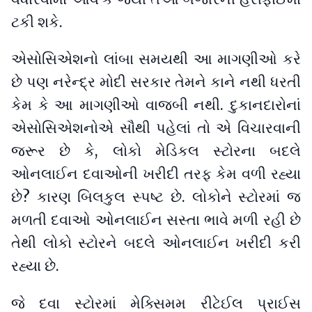
ટકી શકે.
એસોસિએશનો લાંબા સમયથી આ માગણીઓ કરે
છે પણ નરેન્દ્ર મોદી સરકાર તેમને કાને નથી ધરતી
કેમ કે આ માગણીઓ વાજબી નથી. દુકાનદારોનાં
એસોસિએશનોએ સૌથી પહેલાં તો એ વિચારવાની
જરૂર છે કે, લોકો મેડિકલ સ્ટોરના બદલે
ઓનલાઈન દવાઓની ખરીદી તરફ કેમ વળી રહ્યા
છે? કારણ બિલકુલ સ્પષ્ટ છે. લોકોને સ્ટોરમાં જ
મળતી દવાઓ ઓનલાઈન સસ્તા ભાવે મળી રહી છે
તેથી લોકો સ્ટોરને બદલે ઓનલાઈન ખરીદી કરી
રહ્યા છે.
જે દવા સ્ટોરમાં મેક્સિમમ રીટેઈલ પ્રાઈસ