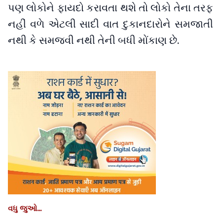
પણ લોકોને ફાયદો કરાવતા થશે તો લોકો તેના તરફ
નહીં વળે એટલી સાદી વાત દુકાનદારોને સમજાતી
નથી કે સમજવી નથી તેની બધી મોંકાણ છે.
વધુ જુઓ...