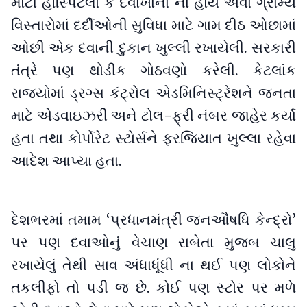
મોટી હૉસ્પિટલો કે દવાખાના ના હોય એવા ગ્રામ્ય
વિસ્તારોમાં દર્દીઓની સુવિધા માટે ગામ દીઠ ઓછામાં
ઓછી એક દવાની દુકાન ખુલ્લી રખાયેલી. સરકારી
તંત્રે પણ થોડીક ગોઠવણો કરેલી. કેટલાંક
રાજ્યોમાં ડ્રગ્સ કંટ્રોલ એડમિનિસ્ટ્રેશને જનતા
માટે એડવાઇઝરી અને ટોલ-ફ્રી નંબર જાહેર કર્યા
હતા તથા કોર્પોરેટ સ્ટોર્સને ફરજિયાત ખુલ્લા રહેવા
આદેશ આપ્યા હતા.
દેશભરમાં તમામ ‘પ્રધાનમંત્રી જનઔષધિ કેન્દ્રો’
પર પણ દવાઓનું વેચાણ રાબેતા મુજબ ચાલુ
રખાયેલું તેથી સાવ અંધાધૂંધી ના થઈ પણ લોકોને
તકલીફો તો પડી જ છે. કોઈ પણ સ્ટોર પર મળે