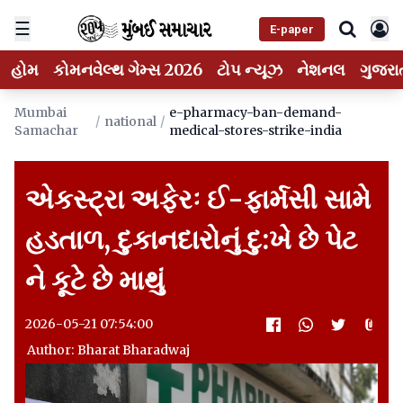
☰
E-paper
હોમ
કોમનવેલ્થ ગેમ્સ 2026
ટોપ ન્યૂઝ
નેશનલ
ગુજરા
Mumbai
e-pharmacy-ban-demand-
/
national
/
Samachar
medical-stores-strike-india
એકસ્ટ્રા અફેરઃ ઈ-ફાર્મસી સામે
હડતાળ, દુકાનદારોનું દુ:ખે છે પેટ
ને કૂટે છે માથું
2026-05-21 07:54:00
Author: Bharat Bharadwaj