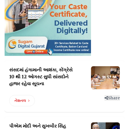
સંસદમાં હંગામાની આશંકા, કોંગ્રેસે
10 થી
12 ઓગસ્ટ સુધી સાંસદોને
હાજર રહેવા સૂચના
Share
નેશનલ
પીએમ મોદી અને સુખબીર સિંહ