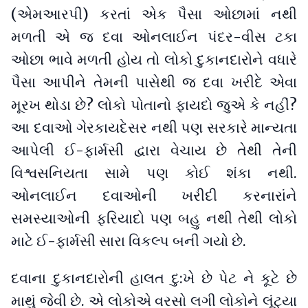
(એમઆરપી) કરતાં એક પૈસા ઓછામાં નથી
મળતી એ જ દવા ઓનલાઈન પંદર-વીસ ટકા
ઓછા ભાવે મળતી હોય તો લોકો દુકાનદારોને વધારે
પૈસા આપીને તેમની પાસેથી જ દવા ખરીદે એવા
મૂરખ થોડા છે? લોકો પોતાનો ફાયદો જુએ કે નહીં?
આ દવાઓ ગેરકાયદેસર નથી પણ સરકારે માન્યતા
આપેલી ઈ-ફાર્મસી દ્વારા વેચાય છે તેથી તેની
વિશ્વસનિયતા સામે પણ કોઈ શંકા નથી.
ઓનલાઈન દવાઓની ખરીદી કરનારાંને
સમસ્યાઓની ફરિયાદો પણ બહુ નથી તેથી લોકો
માટે ઈ-ફાર્મસી સારા વિકલ્પ બની ગયો છે.
દવાના દુકાનદારોની હાલત દુ:ખે છે પેટ ને કૂટે છે
માથું જેવી છે. એ લોકોએ વરસો લગી લોકોને લૂંટ્યા