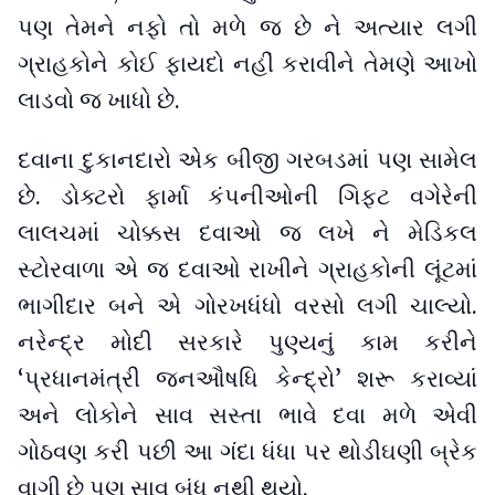
પણ તેમને નફો તો મળે જ છે ને અત્યાર લગી
ગ્રાહકોને કોઈ ફાયદો નહીં કરાવીને તેમણે આખો
લાડવો જ ખાધો છે.
દવાના દુકાનદારો એક બીજી ગરબડમાં પણ સામેલ
છે. ડોક્ટરો ફાર્મા કંપનીઓની ગિફ્ટ વગેરેની
લાલચમાં ચોક્કસ દવાઓ જ લખે ને મેડિકલ
સ્ટોરવાળા એ જ દવાઓ રાખીને ગ્રાહકોની લૂંટમાં
ભાગીદાર બને એ ગોરખધંધો વરસો લગી ચાલ્યો.
નરેન્દ્ર મોદી સરકારે પુણ્યનું કામ કરીને
‘પ્રધાનમંત્રી જનઔષધિ કેન્દ્રો’ શરૂ કરાવ્યાં
અને લોકોને સાવ સસ્તા ભાવે દવા મળે એવી
ગોઠવણ કરી પછી આ ગંદા ધંધા પર થોડીઘણી બ્રેક
વાગી છે પણ સાવ બંધ નથી થયો.