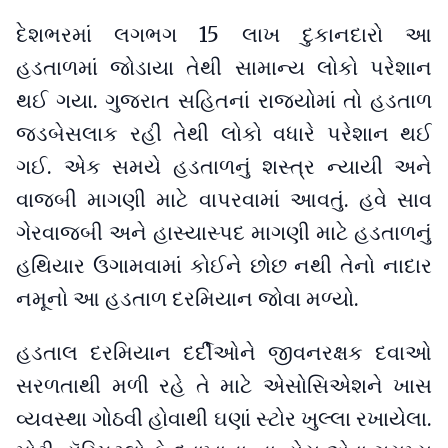
દેશભરમાં લગભગ 15 લાખ દુકાનદારો આ
હડતાળમાં જોડાયા તેથી સામાન્ય લોકો પરેશાન
થઈ ગયા. ગુજરાત સહિતનાં રાજ્યોમાં તો હડતાળ
જડબેસલાક રહી તેથી લોકો વધારે પરેશાન થઈ
ગઈ. એક સમયે હડતાળનું શસ્ત્ર ન્યાયી અને
વાજબી માગણી માટે વાપરવામાં આવતું. હવે સાવ
ગેરવાજબી અને હાસ્યાસ્પદ માગણી માટે હડતાળનું
હથિયાર ઉગામવામાં કોઈને છોછ નથી તેનો નાદાર
નમૂનો આ હડતાળ દરમિયાન જોવા મળ્યો.
હડતાલ દરમિયાન દર્દીઓને જીવનરક્ષક દવાઓ
સરળતાથી મળી રહે તે માટે એસોસિએશને ખાસ
વ્યવસ્થા ગોઠવી હોવાથી ઘણાં સ્ટોર ખુલ્લા રખાયેલા.