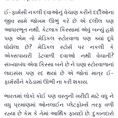
ઈ-ફાર્મસી નકલી દવાઓનું વેચાણ કરીને દર્દીઓના
જીવ સામે જોખમ ઊભું કરે છે એ દલીલ પણ
આધારભૂત નથી. કેટલાક કિસ્સામાં એવું બન્યું હશે
પણ એમ તો મેડિકલ સ્ટોરવાળા પણ ક્યાં દૂધે
ધોયેલા છે? મેડિકલ સ્ટોર્સ પર નકલી કે
એક્સપાયરી ડેટવાળી દવાઓ નથી વેચાતી?
સંખ્યાબંધ એવા કિસ્સા બને છે ને ઘણા સ્ટોરવાળાનાં
લાઇસંસ પણ રદ થયાં છે એ જોતાં માત્ર ઈ-
ફાર્મસીને કઠેડામાં ઊભી ના કરી શકાય.
ભારતમાં લોકો કોઈ પણ વસ્તુની ખરીદી માટે વધુ ને
વધુ પ્રમાણમાં ઓનલાઈન પ્લેટફોર્મ્સ તરફ વળી
રહ્યા છે કેમ કે તેમાં આર્થિક ફાયદો છે. દુકાનદારો