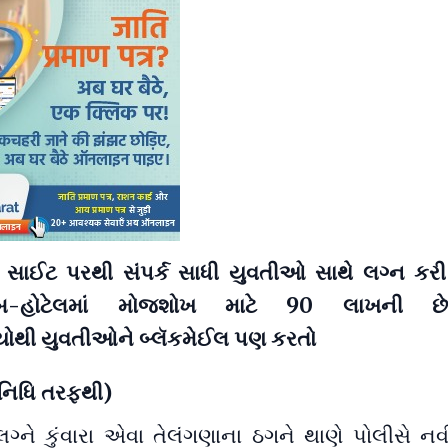
લ સાઈટ પરથી સંપર્ક સાધી યુવતીઓ સાથે લગ્ન કરી
બ-હોટેલમાં મોજશોખ માટે 90 લાખની છેતર
યોથી યુવતીઓને બ્લૅકમેઈલ પણ કરતો
િનિધિ તરફથી)
 લગ્ને કુંવારા એવા તેલંગણાના ઠગને થાણે પોલીસે નવ