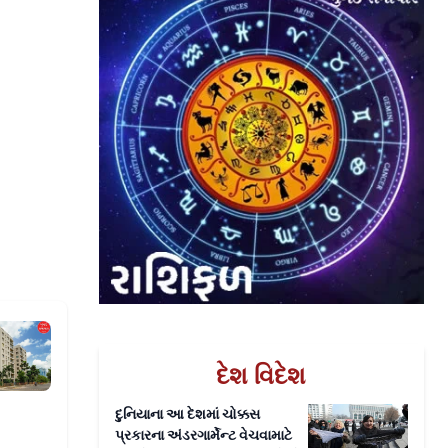
ી મ્હાડાને 30,000 ઘર મળશે
દેશ વિદેશ
દુનિયાના આ દેશમાં ચોક્કસ
પ્રકારના અંડરગાર્મેન્ટ વેચવામાટે