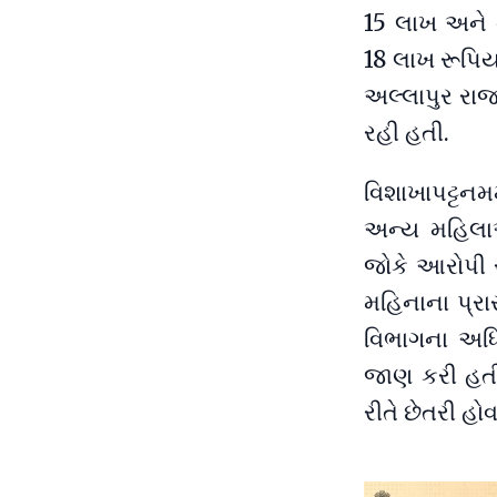
15 લાખ અને ત
18 લાખ રૂપિય
અલ્લાપુર રાજ
રહી હતી.
વિશાખાપટ્ટન
અન્ય મહિલાઓન
જોકે આરોપી ર
મહિનાના પ્રા
વિભાગના અધિ
જાણ કરી હતી
રીતે છેતરી હો