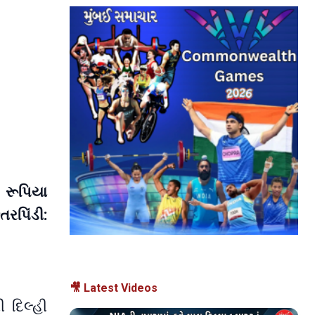
 રૂપિયા
પિંડી:
🎥 Latest Videos
ી દિલ્હી