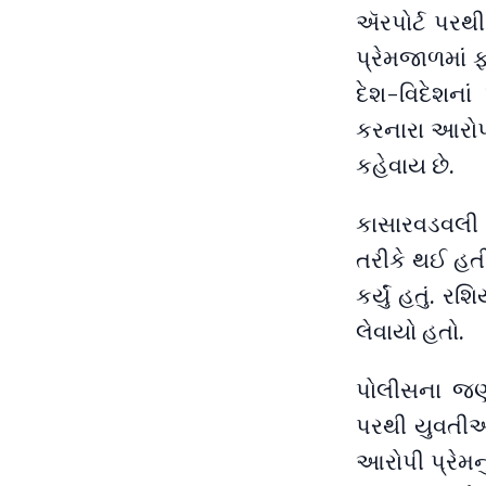
ઍરપોર્ટ પરથી
પ્રેમજાળમાં 
દેશ-વિદેશના
કરનારા આરોપી
કહેવાય છે.
કાસારવડવલી 
તરીકે થઈ હતી
કર્યું હતું. 
લેવાયો હતો.
પોલીસના જણા
પરથી યુવતીઓન
આરોપી પ્રેમનુ