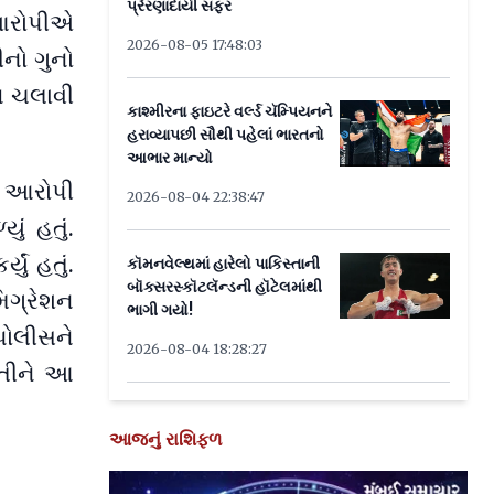
પ્રેરણાદાયી સફર
 આરોપીએ
2026-08-05 17:48:03
ીનો ગુનો
ોધ ચલાવી
કાશ્મીરના ફાઇટરે વર્લ્ડ ચૅમ્પિયનને
હરાવ્યાપછી સૌથી પહેલાં ભારતનો
આભાર માન્યો
ો આરોપી
2026-08-04 22:38:47
ં હતું.
ું હતું.
કૉમનવેલ્થમાં હારેલો પાકિસ્તાની
બૉક્સરસ્કૉટલૅન્ડની હૉટેલમાંથી
મિગ્રેશન
ભાગી ગયો!
પોલીસને
2026-08-04 18:28:27
વતીને આ
આજનું રાશિફળ