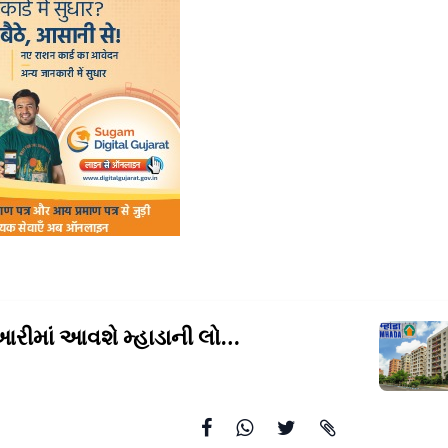
હવે જાન્યુઆરીમાં આવશે મ્હાડાની લોટરી થશે,
ક્લસ્ટર યોજનાથ