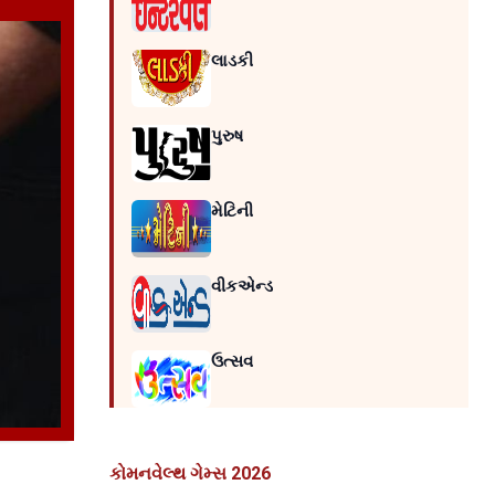
લાડકી
પુરુષ
મેટિની
વીકએન્ડ
ઉત્સવ
કોમનવેલ્થ ગેમ્સ 2026