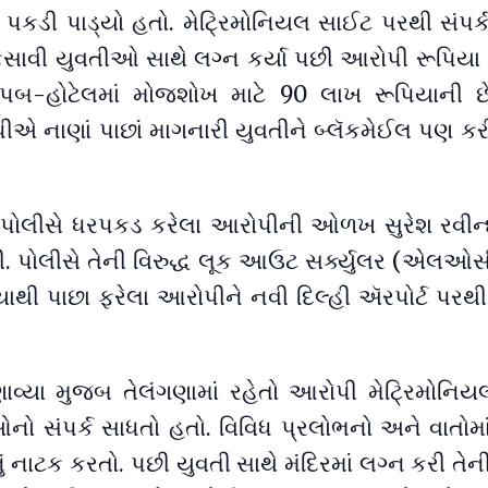
 પકડી પાડ્યો હતો. મેટ્રિમોનિયલ સાઈટ પરથી સંપર્ક
ફસાવી યુવતીઓ સાથે લગ્ન કર્યા પછી આરોપી રૂપિયા 
ં પબ-હોટેલમાં મોજશોખ માટે 90 લાખ રૂપિયાની છે
એ નાણાં પાછાં માગનારી યુવતીને બ્લૅકમેઈલ પણ કરી 
પોલીસે ધરપકડ કરેલા આરોપીની ઓળખ સુરેશ રવીન્દ
. પોલીસે તેની વિરુદ્ધ લૂક આઉટ સર્ક્યુલર (એલઓસ
રશિયાથી પાછા ફરેલા આરોપીને નવી દિલ્હી ઍરપોર્ટ પરથી
વ્યા મુજબ તેલંગણામાં રહેતો આરોપી મેટ્રિમોનિ
ો સંપર્ક સાધતો હતો. વિવિધ પ્રલોભનો અને વાતોમા
ં નાટક કરતો. પછી યુવતી સાથે મંદિરમાં લગ્ન કરી તેન