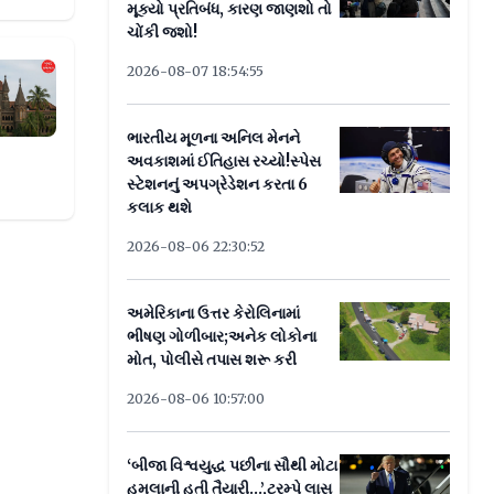
મૂક્યો પ્રતિબંધ, કારણ જાણશો તો
ચોંકી જશો!
2026-08-07 18:54:55
ભારતીય મૂળના અનિલ મેનને
અવકાશમાં ઈતિહાસ રચ્યો!સ્પેસ
સ્ટેશનનું અપગ્રેડેશન કરતા 6
કલાક થશે
2026-08-06 22:30:52
અમેરિકાના ઉત્તર કેરોલિનામાં
ભીષણ ગોળીબાર;અનેક લોકોના
મોત, પોલીસે તપાસ શરૂ કરી
2026-08-06 10:57:00
‘બીજા વિશ્વયુદ્ધ પછીના સૌથી મોટા
હુમલાની હતી તૈયારી...’,ટ્રમ્પે લાસ