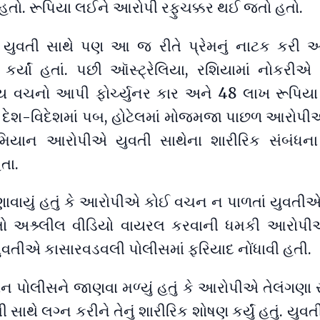
 હતો. રૂપિયા લઈને આરોપી રફુચક્કર થઈ જતો હતો.
તી યુવતી સાથે પણ આ જ રીતે પ્રેમનું નાટક કરી
ન કર્યાં હતાં. પછી ઑસ્ટ્રેલિયા, રશિયામાં નોકરીએ
ય વચનો આપી ફોર્ચ્યુનર કાર અને 48 લાખ રૂપિયા 
દેશ-વિદેશમાં પબ, હોટેલમાં મોજમજા પાછળ આરોપી
િયાન આરોપીએ યુવતી સાથેના શારીરિક સંબંધના
તા.
ાવાયું હતું કે આરોપીએ કોઈ વચન ન પાળતાં યુવતીએ
 તો અશ્ર્લીલ વીડિયો વાયરલ કરવાની ધમકી આરો
વતીએ કાસારવડવલી પોલીસમાં ફરિયાદ નોંધાવી હતી.
 પોલીસને જાણવા મળ્યું હતું કે આરોપીએ તેલંગણા ર
ાથે લગ્ન કરીને તેનું શારીરિક શોષણ કર્યું હતું. યુવત