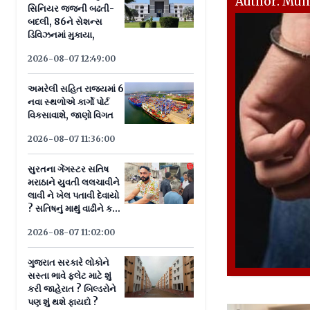
Author: Mu
સિનિયર જજની બઢતી-
બદલી, 86ને સેશન્સ
ડિવિઝનમાં મુકાયા,
2026-08-07 12:49:00
અમરેલી સહિત રાજ્યમાં 6
નવા સ્થળોએ કાર્ગો પોર્ટ
વિકસાવાશે, જાણો વિગત
2026-08-07 11:36:00
સુરતના ગેંગસ્ટર સતિષ
મરાઠાને યુવતી લલચાવીને
લાવી ને ખેલ પતાવી દેવાયો
? સતિષનું માથું વાઢીને ક્યાં
લઈ જવાનું હતું ?
2026-08-07 11:02:00
ગુજરાત સરકારે લોકોને
સસ્તા ભાવે ફ્લેટ માટે શું
કરી જાહેરાત ? બિલ્ડરોને
પણ શું થશે ફાયદો ?