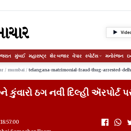
Vide
ુજરાત
મુંબઈ
મહારાષ્ટ્ર
શેર બજાર
વેપાર
સ્પોર્ટસ
મનોરંજન
ઇ
ar
/
mumbai
/
telangana-matrimonial-fraud-thug-arrested-delh
્ને કુંવારો ઠગ નવી દિલ્હી ઍરપોર્ટ પ
18:57:00