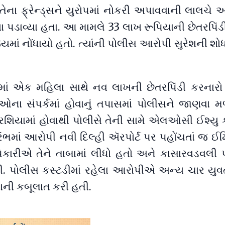
ેના ફ્રેન્ડ્સને યુરોપમાં નોકરી અપાવવાની લાલચે
ા પડાવ્યા હતા. આ મામલે 33 લાખ રૂપિયાની છેતરપિંડ
્યમાં નોંધાયો હતો. ત્યાંની પોલીસ આરોપી સુરેશની શ
મમાં એક મહિલા સાથે નવ લાખની છેતરપિંડી કરનાર
ા સંપર્કમાં હોવાનું તપાસમાં પોલીસને જાણવા મળ્યુ
શિયામાં હોવાથી પોલીસે તેની સામે એલઓસી ઈશ્યુ કર્ય
રંભમાં આરોપી નવી દિલ્હી ઍરપોર્ટ પર પહોંચતાં જ ઈ
કારીએ તેને તાબામાં લીધો હતો અને કાસારવડવલી 
. પોલીસ કસ્ટડીમાં રહેલા આરોપીએ અન્ય ચાર યુ
વાની કબૂલાત કરી હતી.