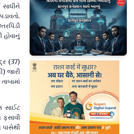
 સાધીને
પડાવતો.
તરપિંડી
હોવાનું
▶
્ર (37)
ી) જારી
 તાબામાં
યલ સાઈટ
ં ફસાવી
ી પાસેથી