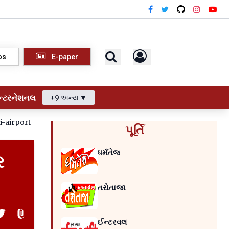
os
E-paper
ન્ટરનેશનલ
+9 અન્ય ▼
i-airport
પૂર્તિ
ધર્મતેજ
ર
તરોતાજા
ઈન્ટરવલ