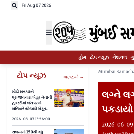
Fri Aug 07 2026
☰
હોમ
ટોપ ન્યૂઝ
નેશનલ
ગ
Mumbai Samach
ટોપ ન્યૂઝ
વધુ જુઓ →
લગ્ને લગ
મોદી સરકારને
ધ્રુજાવનારા ખેડૂત નેતાની
હાજરીમાં જેતપરમાં
પકડાયો
શનિવારે યોજાશે ખેડૂત
પંચાયત
2026-08-07 13:56:00
2026-06-09 
રાજ્યમાં 150થી વધુ