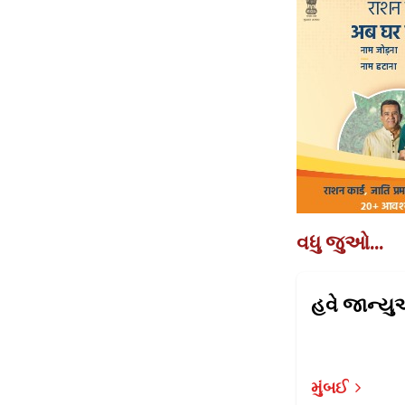
વધુ જુઓ...
મુંબઈ