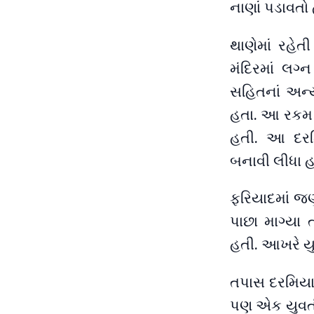
નાણાં પડાવતો
થાણેમાં રહે
મંદિરમાં લગ્
સહિતનાં અન્
હતા. આ રકમ 
હતી. આ દરમ
બનાવી લીધા હ
ફરિયાદમાં જણ
પાછા માગ્યા
હતી. આખરે યુ
તપાસ દરમિયાન
પણ એક યુવતી સ