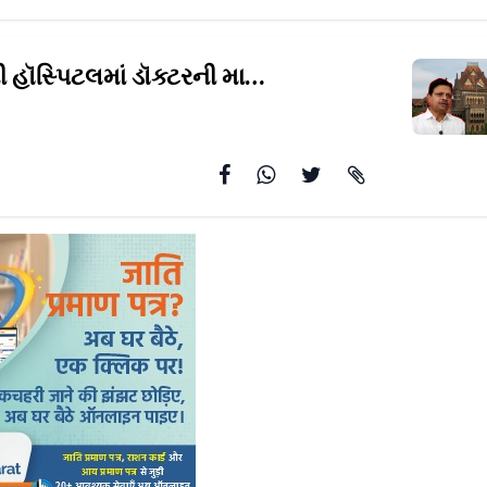
ી હૉસ્પિટલમાં ડૉક્ટરની
મારપીટનું પ્રકરણ