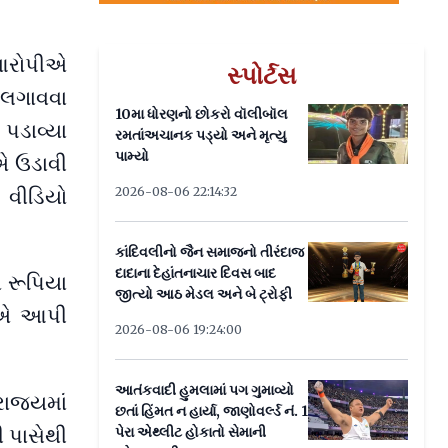
 આરોપીએ
સ્પોર્ટસ
 લગાવવા
10મા ધોરણનો છોકરો વૉલીબૉલ
પડાવ્યા
રમતાંઅચાનક પડ્યો અને મૃત્યુ
પામ્યો
એ ઉડાવી
 વીડિયો
2026-08-06 22:14:32
કાંદિવલીનો જૈન સમાજનો તીરંદાજ
દાદાના દેહાંતનાચાર દિવસ બાદ
 રૂપિયા
જીત્યો આઠ મેડલ અને બે ટ્રોફી
પીએ આપી
2026-08-06 19:24:00
આતંકવાદી હુમલામાં પગ ગુમાવ્યો
ાજ્યમાં
છતાં હિંમત ન હાર્યા, જાણોવર્લ્ડ નં. 1
પેરા એથ્લીટ હોકાતો સેમાની
ી પાસેથી