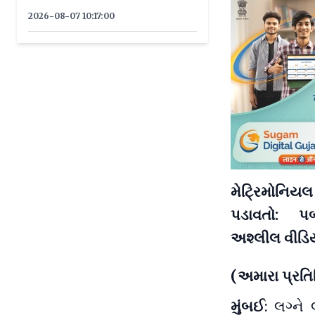
2026-08-07 10:17:00
મેટ્રિમોનિય
પડાવતો: પ
અશ્લીલ વીડિ
(અમારા પ્રત
મુંબઈ
: લગ્ને