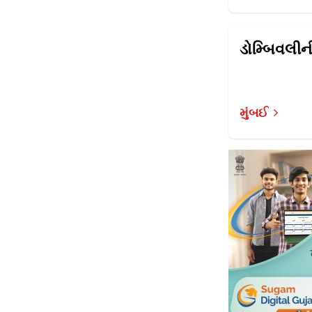
ડોમ્બિવલીન
મુંબઈ