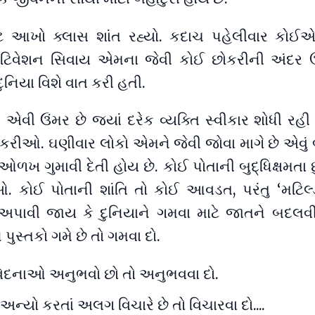
ટે આખો ક્લાસ શાંત રહ્યો. કદાચ પહેલીવાર કોઈએ મ
ોટિવેશન સિવાય એમના જેવી કોઈ છોકરીની અંદર
િયા વિશે વાત કરી હતી.
 ઉંમર છે જ્યાં દરેક વ્યક્તિ સ્વીકાર શોધી રહી 
કરીઓ. ઘણીવાર લોકો એમને જેવી જોવા માગે છે એવું 
ળખ ગુમાવી દેતી હોય છે. કોઈ પોતાની બુદ્ધિક્ષમતા છ
 કોઈ પોતાની શાંતિ તો કોઈ આવડત, પરંતુ ‘મટિલ્ડ
 અપાવી જાય કે દુનિયાને ગમવા માટે જાતને બદલવ
પુસ્તકો ગમે છે તો ગમવા દો.
ંવેદનાઓ અનુભવો છો તો અનુભવવા દો.
અન્યો કરતાં અલગ વિચારે છે તો વિચારવા દો....