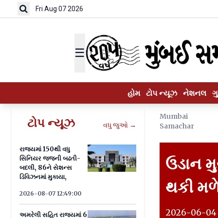
Fri Aug 07 2026
☰
હોમ
ટોપ ન્યૂઝ
નેશનલ
ગ
Mumbai
ટોપ ન્યૂઝ
વધુ જુઓ →
Samachar
રાજ્યમાં 150થી વધુ
સિનિયર જજની બઢતી-
ઉડાન મુગ
બદલી, 86ને સેશન્સ
ડિવિઝનમાં મુકાયા,
થકી મળ
2026-08-07 12:49:00
2026-06-04 
અમરેલી સહિત રાજ્યમાં 6