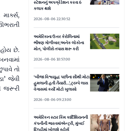
સ્ટેશનનું અપગ્રેડેશન કરતા 6
કલાક થશે
ાર્ક્સ,
2026-08-06 22:30:52
 ઊભરાતી
અમેરિકાના ઉત્તર કેરોલિનામાં
ભીષણ ગોળીબાર;અનેક લોકોના
મોત, પોલીસે તપાસ શરૂ કરી
હોય છે.
બનવામાં
2026-08-06 10:57:00
ુપાવે તો
‘બીજા વિશ્વયુદ્ધ પછીના સૌથી મોટા
ા’ જેવી
હુમલાની હતી તૈયારી...’,ટ્રમ્પે લાસ
ી જરૂરી
વેગાસમાં કર્યો મોટો ખુલાસો
2026-08-06 09:23:00
અમેરિકન સ્ટાર કિમ કાર્દિશિયનની
કંપનીની ભારતમાંએન્ટ્રી, મુંબઈ
દિલ્હીમાં ખોલશે સ્ટોર્સ