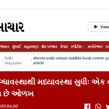
Vide
ુજરાત
મુંબઈ
મહારાષ્ટ્ર
શેર બજાર
વેપાર
સ્પોર્ટસ
મનોરંજન
ઇ
ladki-
shweta-joshi-antani-matilda-book-review-gu
/
/
magazine
article
્ધાવસ્થાથી મધ્યાવસ્થા સુધીઃ એક વા
ે છે ઓળખ
09:04:00