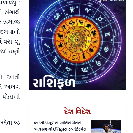
વ્યું :
ો સંગાથે
વાર સમાજ
દલવાનો
દિવસ શું
ક્યો ઘણી
ેલી આવી
ને અલગ
 પોતાની
દેશ વિદેશ
એ એવા જ
ભારતીય મૂળના અનિલ મેનને
અવકાશમાં ઈતિહાસ રચ્યો!સ્પેસ