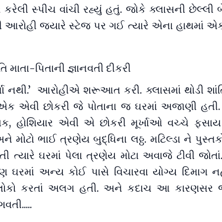
કરેલી સ્પીચ વાંચી રહ્યું હતું. જોકે ક્લાસની છેલ્લી 
લી આરોહી જ્યારે સ્ટેજ પર ગઈ ત્યારે એના હાથમાં એ
મતિ માતા-પિતાની જ્ઞાનવતી દીકરી
્તા નથી.’ આરોહીએ શરૂઆત કરી. ક્લાસમાં થોડી શાં
 એક એવી છોકરી જે પોતાના જ ઘરમાં અજાણી હતી.
ક, હોશિયાર એવી એ છોકરી મૂર્ખાઓ વચ્ચે ફસાય
ને મોટો ભાઈ ત્રણેય બુદ્ધિના લઠ્ઠ. મટિલ્ડા ને પુસ્તક
તી ત્યારે ઘરમાં પેલા ત્રણેય મોટા અવાજે ટીવી જોતા
રણ ઘરમાં અન્ય કોઈ પાસે વિચારવા યોગ્ય દિમાગ નહ
ોકો કરતાં અલગ હતી. અને કદાચ આ કારણસર
તી.....