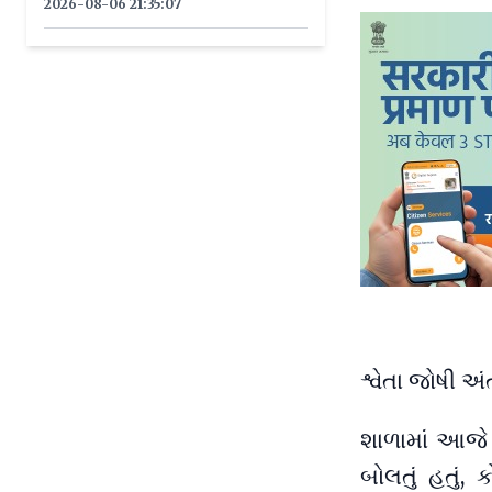
2026-08-06 21:35:07
શ્વેતા જોષી અ
શાળામાં આજે ‘
બોલતું હતું, 