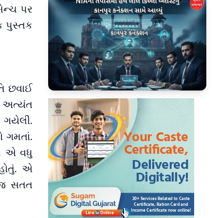
બેન્ચ પર
ક પુસ્તક
તિ છવાઈ
▶
 અત્યંત
 ગયેલી.
ો ગમતાં.
ં. એ વધુ
ોતું. એ
 જ સતત