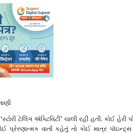
ંતાણી
સ્ટોરી ટેલિંગ ઍક્ટિવિટી’ ચાલી રહી હતી. કોઈ હેરી પ
કોઈ પ્રેરણાત્મક વાર્તા કહેતું તો કોઈ માત્ર પૉઇન્ટ્