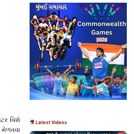
ોટર વિશે
🎥 Latest Videos
સ મેળવવા