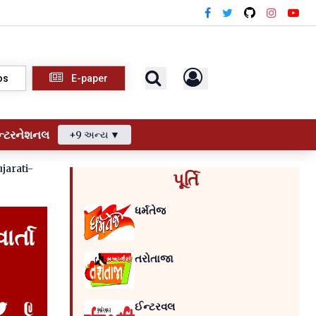
os
E-paper
ન્ટરનેશનલ
+9 અન્ય ▼
jarati-
પૂર્તિ
ધર્મતેજ
ર્તા
તરોતાજા
ઈન્ટરવલ