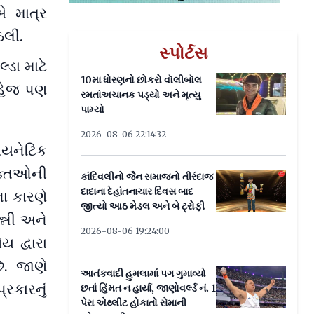
એ માત્ર
ેલી.
સ્પોર્ટસ
્ડા માટે
10મા ધોરણનો છોકરો વૉલીબૉલ
સહેજ પણ
રમતાંઅચાનક પડ્યો અને મૃત્યુ
પામ્યો
2026-08-06 22:14:32
કાયનેટિક
ક્તિઓની
કાંદિવલીનો જૈન સમાજનો તીરંદાજ
દાદાના દેહાંતનાચાર દિવસ બાદ
ા કારણે
જીત્યો આઠ મેડલ અને બે ટ્રોફી
્ની અને
2026-08-06 19:24:00
 દ્વારા
ે. જાણે
આતંકવાદી હુમલામાં પગ ગુમાવ્યો
રકારનું
છતાં હિંમત ન હાર્યા, જાણોવર્લ્ડ નં. 1
પેરા એથ્લીટ હોકાતો સેમાની