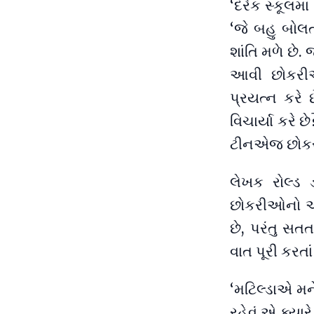
‘દરેક સ્કૂલ
‘જે બહુ બોલત
શાંતિ મળે છે
આવી છોકરીઓ
પ્રયત્ન કરે 
વિચાર્યા કરે 
ટીનએજ છોકર
લેખક રોલ્ડ ડ
છોકરીઓનો અ
છે, પરંતુ સ
વાત પૂરી કરતાં
‘મટિલ્ડાએ મન
રહેવું એ ક્યા