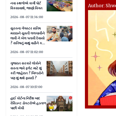
નવા સ્થળોએ કાર્ગો પોર્ટ
Author: Shwe
વિકસાવાશે, જાણો વિગત
2026-08-07 11:36:00
સુરતના ગેંગસ્ટર સતિષ
મરાઠાને યુવતી લલચાવીને
લાવી ને ખેલ પતાવી દેવાયો
? સતિષનું માથું વાઢીને ક્યાં
લઈ જવાનું હતું ?
2026-08-07 11:02:00
ગુજરાત સરકારે લોકોને
સસ્તા ભાવે ફ્લેટ માટે શું
કરી જાહેરાત ? બિલ્ડરોને
પણ શું થશે ફાયદો ?
2026-08-07 10:17:00
હાઈ કોર્ટના નિર્દેશ બાદ
રેસિડન્ટ ડોકટરોએ હડતાળ
પાછી ખેંચી