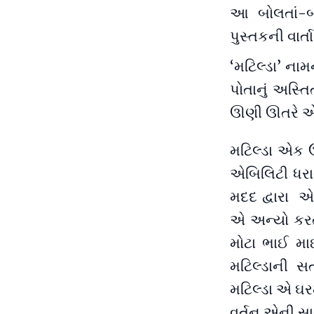
આ બોલતાં-બ
પુસ્તકની વાર્
‘મટિલ્ડા’ નામ
પોતાનું અસ્ત
ઊણી ઊતરે એવ
મટિલ્ડા એક ઉ
એબિલિટી ધરા
મદદ દ્વારા એ
એ અન્યો કરતા
મોટા ભાઈ મા
મટિલ્ડાની 
મટિલ્ડા એ ઘર
વર્તન એની સા