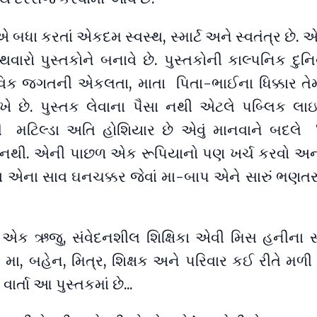
એ બધા કરતાં એકદમ સ્વસ્થ, સ્માર્ટ અને સ્વતંત્ર છે. 
રો પુસ્તકોને બનાવે છે. પુસ્તકોની કાલ્પનિક દુન
તવિક જગતની એકલતા, માતા પિતા-ભાઈના ધિક્કાર તેમ
ખે છે. પુસ્તક લેવાના પૈસા નથી એટલે પબ્લિક લાઇબ
મટિલ્ડા અતિ હોશિયાર છે એવું માનવાને બદલે 
ંટો નથી. એની પાછળ એક રૂપિયાનો પણ ખર્ચ કરવો અ
નતા એના સાવ ઘનચક્કર જેવાં મા-બાપ એને સારું ભણ
ી એક ઋજુ, સંવેદનશીલ શિક્ષિકા એવી મિસ હનીના સ્
 મા, બહેન, મિત્ર, શિક્ષક અને પરિવાર કઈ રીતે મળી
્તા આ પુસ્તકમાં છે...