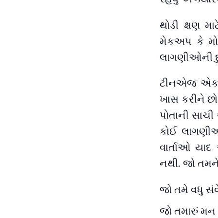
થોડી ક્ષણ મા
મેકઅપ કે મ
લાગણીઓની દુન
ટીનએજ એક એવી
ખાસ કરીને છો
પોતાની સાચી ઓ
કોઈ લાગણીઓ.
વાર્તાઓ યાદ
નથી. જો તમને 
જો તમે વધુ સ
જો તમારું મન 