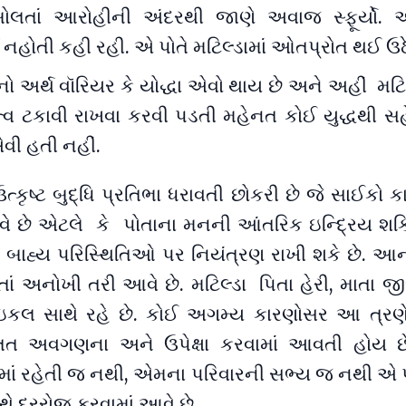
ોલતાં આરોહીની અંદરથી જાણે અવાજ સ્ફૂર્યો. 
તા નહોતી કહી રહી. એ પોતે મટિલ્ડામાં ઓતપ્રોત થઈ ઉઠ
નો અર્થ વૉરિયર કે યોદ્ધા એવો થાય છે અને અહીં મટિલ
િત્વ ટકાવી રાખવા કરવી પડતી મહેનત કોઈ યુદ્ધથી 
ી હતી નહીં.
ત્કૃષ્ટ બુદ્ધિ પ્રતિભા ધરાવતી છોકરી છે જે સાઈકો 
વે છે એટલે કે પોતાના મનની આંતરિક ઇન્દ્રિય શ
 બાહ્ય પરિસ્થિતિઓ પર નિયંત્રણ રાખી શકે છે. આન
ં અનોખી તરી આવે છે. મટિલ્ડા પિતા હેરી, માતા જીન
ઇકલ સાથે રહે છે. કોઈ અગમ્ય કારણોસર આ ત્રણેય
સતત અવગણના અને ઉપેક્ષા કરવામાં આવતી હોય છ
માં રહેતી જ નથી, એમના પરિવારની સભ્ય જ નથી એ પ્
થે દરરોજ કરવામાં આવે છે.