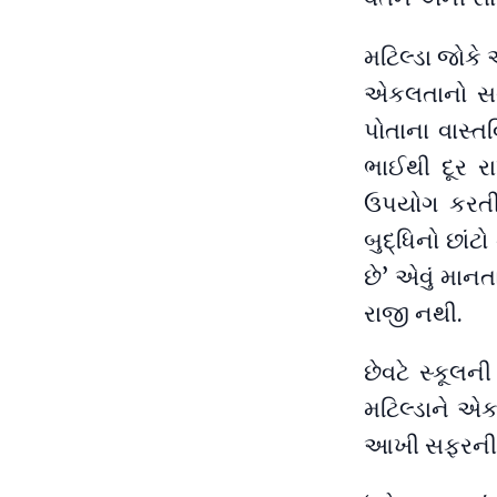
મટિલ્ડા જોકે 
એકલતાનો સથવા
પોતાના વાસ્
ભાઈથી દૂર રા
ઉપયોગ કરતી 
બુદ્ધિનો છા
છે’ એવું મા
રાજી નથી.
છેવટે સ્કૂલન
મટિલ્ડાને એક
આખી સફરની વાર