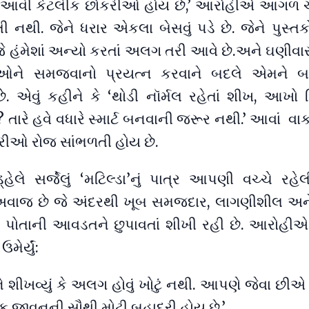
માં આવી કેટલીક છોકરીઓ હોય છે,’ આરોહીએ આગળ ચલા
ી નથી. જેને ધરાર એકલા બેસવું પડે છે. જેને પુસ્તક
. જે હંમેશાં અન્યો કરતાં અલગ તરી આવે છે.અને ઘણી
ને સમજવાનો પ્રયત્ન કરવાને બદલે એમને બ
છે. એવું કહીને કે ‘થોડી નૉર્મલ રહેતાં શીખ, આખો 
છે? તારે હવે વધારે સ્માર્ટ બનવાની જરૂર નથી.’ આવાં વા
ીઓ રોજ સાંભળતી હોય છે.
્હેલે સર્જેલું ‘મટિલ્ડા’નું પાત્ર આપણી વચ્ચે રહ
વાજ છે જે અંદરથી ખૂબ સમજદાર, લાગણીશીલ અ
તત પોતાની આવડતને છુપાવતાં શીખી રહી છે. આરોહીએ
 ઉમેર્યું:
ે શીખવ્યું કે અલગ હોવું ખોટું નથી. આપણે જેવા છી
રેક જીવનની સૌથી મોટી બહાદુરી હોય છે.’