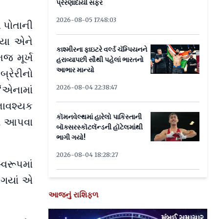
પ્રેરણાદાયી સફર
2026-08-05 17:48:03
એ પોતાની
િયા એને
કાશ્મીરના ફાઇટરે વર્લ્ડ ચૅમ્પિયનને
જ મૂર્ખ
હરાવ્યાપછી સૌથી પહેલાં ભારતનો
આભાર માન્યો
્રેરીનો
‘એનામાં
2026-08-04 22:38:47
નાવશ્યક
કૉમનવેલ્થમાં હારેલો પાકિસ્તાની
તર આપવા
બૉક્સરસ્કૉટલૅન્ડની હૉટેલમાંથી
ભાગી ગયો!
2026-08-04 18:28:27
વરૂપમાં
 ગયાં એ
આજનું રાશિફળ