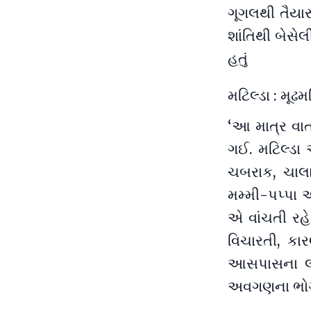
ગૂગલથી તૈયાર 
શાંતિથી બેસે
હતું
મટિલ્ડા : મૂઢ
‘આ માત્ર વાર
ગઈ. મટિલ્ડા
ચબરાક, ચાલા
મમ્મી-પપ્પા અ
એ વાંચતી રહે
વિચારતી, કા
આસપાસના લ
અવગણના ભોગવ