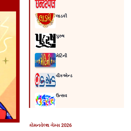
લાડકી
પુરુષ
મેટિની
વીકએન્ડ
ઉત્સવ
કોમનવેલ્થ ગેમ્સ 2026