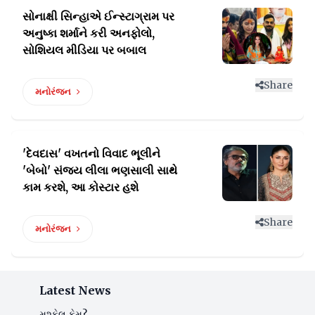
સોનાક્ષી સિન્હાએ ઈન્સ્ટાગ્રામ પર
અનુષ્કા
શર્માને કરી અનફોલો,
સોશિયલ મીડિયા પર બબાલ
Share
મનોરંજન
'દેવદાસ' વખતનો વિવાદ ભૂલીને
'બેબો' સંજય લીલા
ભણસાલી સાથે
કામ કરશે, આ કોસ્ટાર હશે
Share
મનોરંજન
Latest News
મુશ્કેલ કેમ?