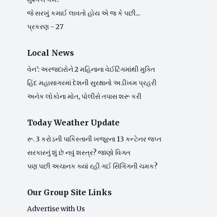
જે સરખું કમાઈ લાવતો હોય એ જ કે પછી...
પ્રકરણ - 27
Local News
વેન': અરજદારોને 2 મહિનાના વેઈટિંગમાંથી મુક્તિ
હિંદ મહાસાગરમાં દેશની સુરક્ષાનો અડીખમ પ્રહરી
અનેક લોકોના મોત, પોલીસે તપાસ શરૂ કરી
Today Weather Update
રૂ. 3 કરોડની પાકિસ્તાની ખજૂરના 13 કન્ટેનર જપ્ત
સરકારનું શું છે નવું શસ્ત્ર? જાણો વિગત
પણ પછી અચાનક ક્યાં રહી ગઈ સિંગિંગની ચમક?
Our Group Site Links
Advertise with Us