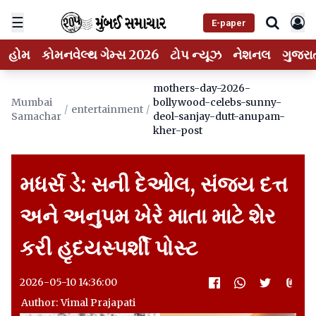
☰
E-paper
હોમ
કોમનવેલ્થ ગેમ્સ 2026
ટોપ ન્યૂઝ
નેશનલ
ગુજરા
mothers-day-2026-
Mumbai
bollywood-celebs-sunny-
/
entertainment
/
Samachar
deol-sanjay-dutt-anupam-
kher-post
મધર્સ ડે: સની દેઓલ, સંજય દત્ત
અને અનુપમ ખેરે માતા માટે શેર
કરી હૃદયસ્પર્શી પોસ્ટ
2026-05-10 14:36:00
Author: Vimal Prajapati