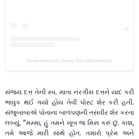
A post shared by Sanjay Dutt (@duttsanjay)
સંજય દત્ત તેની સ્વ. માતા નરગીસ દત્તને યાદ કરી
ભાવુક થઈ ગયો હોય તેવી પોસ્ટ શેર કરી હતી.
સંજુબાબાએ પોતાના બાળપણની તસવીર શેર કરતા
લખ્યું, "મમ્મા, હું તમને ખૂબ જ મિસ કરું છું. કાશ,
તમે આજે મારી સાથે હોત. તમારો પ્રેમ અને