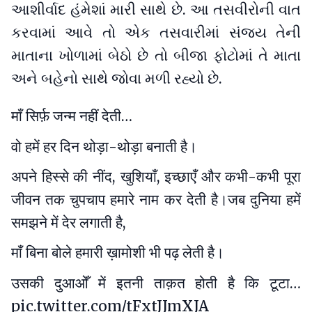
આશીર્વાદ હંમેશાં મારી સાથે છે. આ તસવીરોની વાત
કરવામાં આવે તો એક તસવારીમાં સંજય તેની
માતાના ખોળામાં બેઠો છે તો બીજા ફોટોમાં તે માતા
અને બહેનો સાથે જોવા મળી રહ્યો છે.
माँ सिर्फ़ जन्म नहीं देती…
वो हमें हर दिन थोड़ा-थोड़ा बनाती है।
अपने हिस्से की नींद, खुशियाँ, इच्छाएँ और कभी-कभी पूरा
जीवन तक चुपचाप हमारे नाम कर देती है।जब दुनिया हमें
समझने में देर लगाती है,
माँ बिना बोले हमारी ख़ामोशी भी पढ़ लेती है।
उसकी दुआओँ में इतनी ताक़त होती है कि टूटा…
pic.twitter.com/tFxtJJmXJA