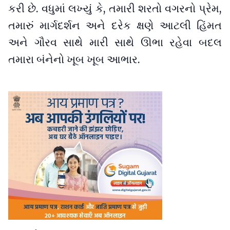
કરી છે. વધુમાં લખ્યું કે, તમારી શરતો વગરનો પ્રેમ,
તમારું માર્ગદર્શન અને દરેક ક્ષણે આટલી હિંમત
અને ગૌરવ સાથે મારી સાથે ઊભા રહેવા બદલ
તમારા બંનેનો ખૂબ ખૂબ આભાર.