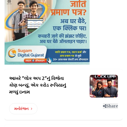
આખરે "લોક અપ 2"નું વિજેતા
કોણ બન્યું,
એક કરોડ રૂપિયાનું
મળ્યું ઇનામ
Share
મનોરંજન