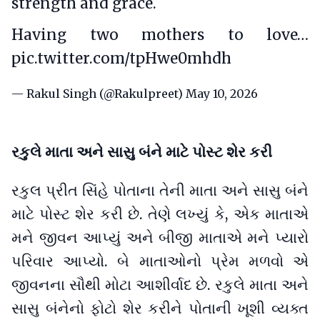
strength and grace.
Having two mothers to love…
pic.twitter.com/tpHwe0mhdh
— Rakul Singh (@Rakulpreet)
May 10, 2026
રકુલે માતા અને સાસુ બંને માટે પોસ્ટ શેર કરી
રકુલ પ્રીત સિંહે પોતાના તેની માતા અને સાસુ બંને
માટે પોસ્ટ શેર કરી છે. તેણે લખ્યું કે, એક માતાએ
મને જીવન આપ્યું અને બીજી માતાએ મને પ્યારો
પરિવાર આપ્યો. બે માતાઓનો પ્રેમ મળવો એ
જીવનના સૌથી મોટા આશીર્વાદ છે. રકુલે માતા અને
સાસુ બંનેનો ફોટો શેર કરીને પોતાની ખૂશી વ્યક્ત