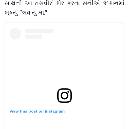
સાથેની આ તસવીરો શેર કરતા સનીએ કેપ્શનમાં
લખ્યું "લવ યુ માં."
View this post on Instagram