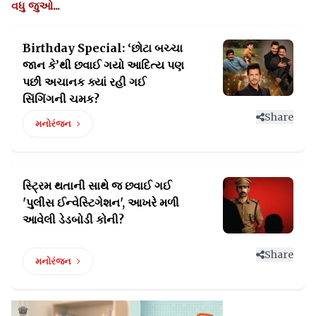
વધુ જુઓ...
Birthday Special: ‘છોટા બચ્ચા
જાન કે’થી છવાઈ ગયો આદિત્ય
પણ
પછી અચાનક ક્યાં રહી ગઈ
સિંગિંગની ચમક?
Share
મનોરંજન
સ્ટ્રિમ થતાની સાથે જ છવાઈ ગઈ
'પુલીસ ઈન્વેસ્ટિગેશન',
આખરે મળી
આવેલી ડેડબોડી કોની?
Share
મનોરંજન