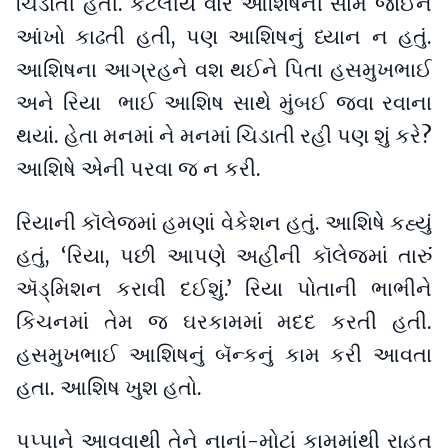
ચિડાતી હતી. કેટલીયે વાર આશિષની સામે જોઈને
આંખો કાઢતી હતી, પણ આશિષનું ધ્યાન ન હતું.
આશિષના આગ્રહને વશ થઈને પિતા હસમુખભાઈ
અને રિયા ભાઈ આશિષ સાથે મુંબઈ જવા રવાના
થયાં. હેતા મનમાં ને મનમાં ચિડાતી રહી પણ શું કરે?
આશિષે એની પરવા જ ન કરી.
રિયાની કૉલેજમાં હમણાં વેકેશન હતું. આશિષે કહ્યું
હતું, ‘રિયા, પછી આપણે અહીંની કૉલેજમાં તારુંં
ઍડ્મિશન કરાવી દઈશું.’ રિયા પોતાની ભાભીને
કિચનમાં તેમ જ ઘરકામમાં મદદ કરતી હતી.
હસમુખભાઈ આશિષનું બૅન્કનું કામ કરી આવતા
હતા. આશિષ ખુશ હતો.
પપ્પાને આવવાથી તેને નાનાં-મોટાં કામમાંથી રાહત