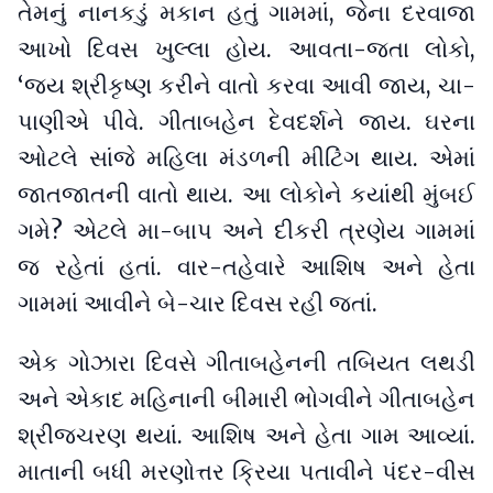
તેમનું નાનકડું મકાન હતું ગામમાં, જેના દરવાજા
આખો દિવસ ખુલ્લા હોય. આવતા-જતા લોકો,
‘જય શ્રીકૃષ્ણ કરીને વાતો કરવા આવી જાય, ચા-
પાણીએ પીવે. ગીતાબહેન દેવદર્શને જાય. ઘરના
ઓટલે સાંજે મહિલા મંડળની મીટિંગ થાય. એમાં
જાતજાતની વાતો થાય. આ લોકોને કયાંથી મુંબઈ
ગમે? એટલે મા-બાપ અને દીકરી ત્રણેય ગામમાં
જ રહેતાં હતાં. વાર-તહેવારે આશિષ અને હેતા
ગામમાં આવીને બે-ચાર દિવસ રહી જતાં.
એક ગોઝારા દિવસે ગીતાબહેનની તબિયત લથડી
અને એકાદ મહિનાની બીમારી ભોગવીને ગીતાબહેન
શ્રીજચરણ થયાં. આશિષ અને હેતા ગામ આવ્યાં.
માતાની બધી મરણોત્તર ક્રિયા પતાવીને પંદર-વીસ