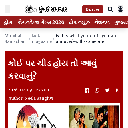
☰
E-paper
હોમ
કોમનવેલ્થ ગેમ્સ 2026
ટોપ ન્યૂઝ
નેશનલ
ગુજરા
Mumbai
ladki-
is-this-what-you-do-if-you-are-
/
/
Samachar
magazine
annoyed-with-someone
કોઈ પર ચીડ હોય તો આવું
કરવાનું?
2026-07-09 10:23:00
Author: Neela Sanghvi