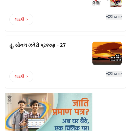
Share
લાડકી
હું, સોનલ ઝવેરી
પ્રકરણ - 27
Share
લાડકી