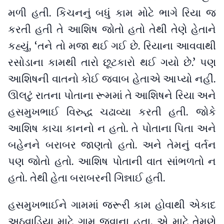
મળી હતી. કિચનનું બધું કામ મોટે ભાગે રિયા જ
કરતી હતી તે આશિષ જોતો હતો તેથી તેણે હેતાને
કહ્યું, ‘તને તો મજા થઈ ગઈ છે. રિયાના આવવાથી
રસોડાના કામથી તારો છૂટકારો થઈ ગયો છે.’ પણ
આશિષની વાતનો કોઈ જવાબ હેતાએ આપ્યો નહીં.
ઊલટું રાતના પોતાના રૂમમાં તે આશિષને રિયા અને
હસમુખભાઈ વિરુદ્ધ ચઢાવ્યા કરતી હતી. જોકે
આશિષ કાચા કાનનો ન હતો. તે પોતાના પિતા અને
બહેનને બરાબર જાણતો હતો. અને તેમનું વર્તન
પણ જોતો હતો. આશિષ પોતાની વાત સાંભળતો ન
હતો. તેથી હેતા બરાબરની ગિન્નાઈ હતી.
હસમુખભાઈને ગામમાં જરૂરી કામ હોવાથી એકાદ
અઠવાડિયા માટે ગામ જવાના હતા. એ માટે તેમણે