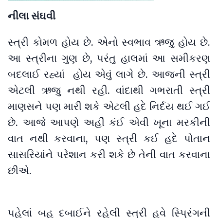
નીલા સંઘવી
સ્ત્રી કોમળ હોય છે. એનો સ્વભાવ ઋજુ હોય છે.
આ સ્ત્રીના ગુણ છે, પરંતુ હાલમાં આ સમીકરણ
બદલાઈ રહ્યાં હોય એવું લાગે છે. આજની સ્ત્રી
એટલી ઋજુ નથી રહી. વાંદાથી ગભરાતી સ્ત્રી
માણસને પણ મારી શકે એટલી હદે નિર્દય થઈ ગઈ
છે. આજે આપણે અહીં કંઈ એવી ખૂના મરકીની
વાત નથી કરવાના, પણ સ્ત્રી કઈ હદે પોતાન
સાસરિયાંને પરેશાન કરી શકે છે તેની વાત કરવાના
છીએ.
પહેલાં બહુ દબાઈને રહેલી સ્ત્રી હવે સ્પ્રિંગની