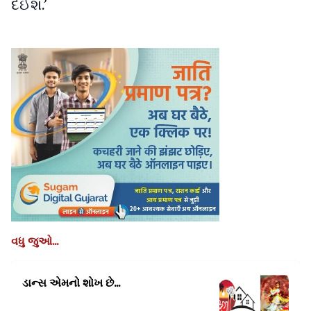
દઈશ.’
વધુ જુઓ...
ડાન્સ એમનો
શોખ છે...