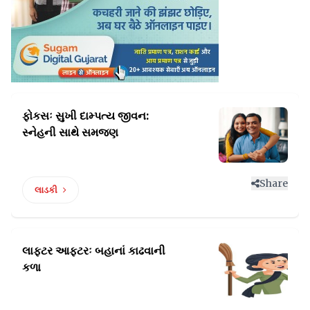
ફોકસઃ સુખી દામ્પત્ય જીવન:
સ્નેહની સાથે સમજણ
Share
લાડકી
લાફ્ટર આફ્ટરઃ બહાનાં
કાઢવાની
કળા