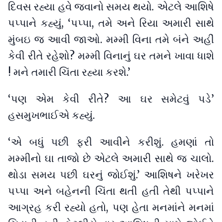
દિવસ રહ્યા હવે જવાનો સમય થયો. એટલે આશિષે
પપ્પાને કહ્યું, ‘પપ્પા, તમે અને રિયા અમારી સાથે
મુંબઇ જ આવી જાઓ. મમ્મી વિના તમે બંને અહીં
કેવી રીતે રહેશો? મમ્મી વિનાનું ઘર તમને ખાવા ધાશે
! મને તમારી ચિંતા રહ્યા કરશે.’
‘પણ એમ કેવી રીતે? આ ઘર સમેટવું પડે’
હસમુખભાઈએ કહ્યું.
‘એ બધું પછી ફરી આવીને કરીશું. હમણાં તો
મમ્મીનો ઘા તાજો છે એટલે અમારી સાથે જ ચાલો.
થોડા સમય પછી ઘરનું જોઈશું.’ આશિષને ખરેખર
પપ્પા અને બહેનની ચિંતા થતી હતી તેથી પપ્પાને
આગ્રહ કરી રહ્યો હતો, પણ હેતા મનમાંને મનમાં