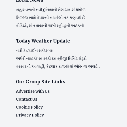
Local News
બહાર વસતી નવી દુનિયાની રોમાંચક શોધખોળ
મિજાજ સાથે વેપારની ન ધારેલી તક પણ વધે છે
વીડિયો, મોત થયાની લાગી રહી હતી અટકળો
Today Weather Update
નવી ડેડલાઈન સપ્ટેમ્બર
અંધેરી-ઘાટકોપર વચ્ચે દર ત્રીજી મિનિટે મેટ્રો
વરસાદની આગાહી, કેટલાક રાજ્યોમાં ઓરેન્જ અલર્ટ...
Our Group Site Links
Advertise with Us
Contact Us
Cookie Policy
Privacy Policy