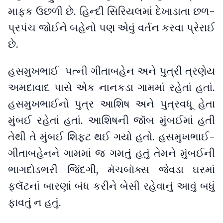
માફક ઉછળી છે. હિન્દી સિરિયલમાં દેખાડાતા છળ-
પ્રપંચ જોઈને બહેનો પણ એવું વર્તન કરવા પ્રેરાઈ
છે.
હસમુખભાઈ પત્ની ગીતાબહેન અને પુત્રી ત્રણેય
અમદાવાદ પાસે એક નાનકડા ગામમાં રહેતાં હતાં.
હસમુખભાઈનો પુત્ર આશિષ અને પુત્રવધૂ હેતા
મુંબઈ રહેતાં હતાં. આશિષની જૉબ મુંબઈમાં હતી
તેથી તે મુંબઈ શિફટ થઈ ગયો હતો. હસમુખભાઈ-
ગીતાબહેનને ગામમાં જ ગમતું હતું તેમને મુંબઈની
ભાગદોડભરી જિંદગી, મૅચબૉક્સ જેવડા ઘરમાં
ફ્લૅટનાં બારણાં બંધ કરીને બેસી રહેવાનું આવું બધું
ફાવતું ન હતું.