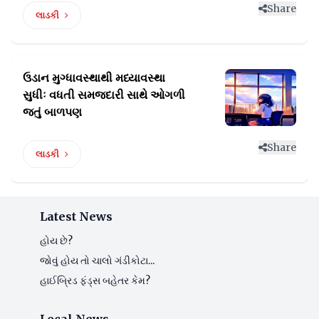
Share
લાડકી
ઉડાન મુગ્ધાવસ્થાથી મધ્યાવસ્થા
સુધીઃ
વધતી સમજદારી સાથે ઓગળી
જતું બાળપણ
Share
લાડકી
Latest News
હોય છે?
જોવું હોય તો ચાલો ગંડીકોટા...
હાઈબ્રિડ ફંડ્સ બહેતર કેમ?