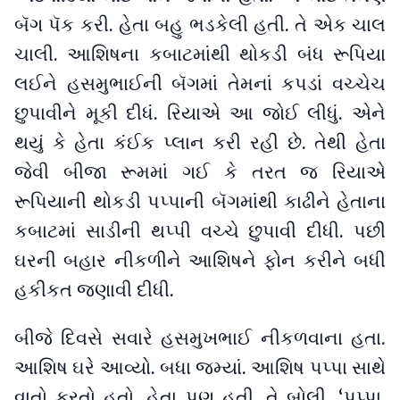
બૅગ પૅક કરી. હેતા બહુ ભડકેલી હતી. તે એક ચાલ
ચાલી. આશિષના કબાટમાંથી થોકડી બંધ રૂપિયા
લઈને હસમુભાઈની બૅગમાં તેમનાં કપડાં વચ્ચેચ
છુપાવીને મૂકી દીધં. રિયાએ આ જોઈ લીધું. એને
થયું કે હેતા કંઈક પ્લાન કરી રહી છે. તેથી હેતા
જેવી બીજા રૂમમાં ગઈ કે તરત જ રિયાએ
રૂપિયાની થોકડી પપ્પાની બૅગમાંથી કાઢીને હેતાના
કબાટમાં સાડીની થપ્પી વચ્ચે છુપાવી દીધી. પછી
ઘરની બહાર નીકળીને આશિષને ફોન કરીને બધી
હકીકત જણાવી દીધી.
બીજે દિવસે સવારે હસમુખભાઈ નીકળવાના હતા.
આશિષ ઘરે આવ્યો. બધા જમ્યાં. આશિષ પપ્પા સાથે
વાતો કરતો હતો. હેતા પણ હતી, તે બોલી, ‘પપ્પા,