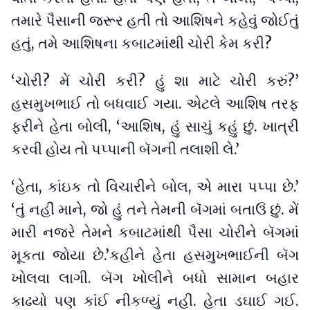
તમારે પૈસાની જરૂર હતી તો આશિષને કહેવું જોઈતું
હતું, તમે આશિષના કબાટમાંથી ચોરી કેમ કરી?
‘ચોરી? મેં ચોરી કરી? હું શા માટે ચોરી કરું?’
હસમુખભાઈ તો બધવાઈ ગયા. એટલે આશિષ તરફ
ફરીને હેતા બોલી, ‘આશિષ, હું સાચું કહું છું. ખાત્રી
કરવી હોય તો પપ્પાની બૅગની તલાશી લે.’
‘હેતા, કાંઇક તો વિચારીને બોલ, એ મારા પપ્પા છે.’
‘તું નહીં માને, જો હું તને તેમની બૅગમાં બતાઉં છું. મેં
મારી નજરે તેમને કબાટમાંથી પૈસા ચોરીને બૅગમાં
મૂકતા જોયા છે.’કહીને હેતા હસમુખભાઈની બૅગ
ખોલવા લાગી. બૅગ ખોલીને બધો સામાન બહાર
કાઢયો પણ કાંઈ નીકળ્યું નહીં. હેતા ડઘાઈ ગઈ.