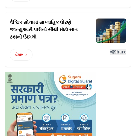
વૈશ્વિક સોનામાં સાપ્તાહિક ધોરણે
જાન્યુઆરી
પછીનો સૌથી મોટો સાત
ટકાનો ઉછાળો
Share
વેપાર