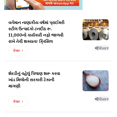
વર્તમાન નાણાકીય વર્ષમાં પ્રાઈમરી
સ્ટીલ ઉત્પાદકો ટનદીઠ
રૂ.
11,000નો કાર્યકારી નફો જાળવી
રાખે તેવી શક્યતાઃ ક્રિસિલ
Share
વેપાર
શેરડીનું વહેલું પિલાણ શરૂ કરવા
ખાંડ
મિલોની સરકારી ટેકાની
માગણી
Share
વેપાર