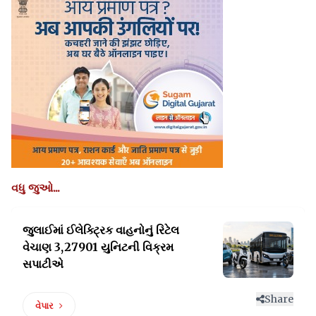
વધુ જુઓ...
જુલાઈમાં ઈલેક્ટ્રિક વાહનોનું રિટેલ
વેચાણ 3,27901 યુનિટની વિક્રમ
સપાટીએ
Share
વેપાર