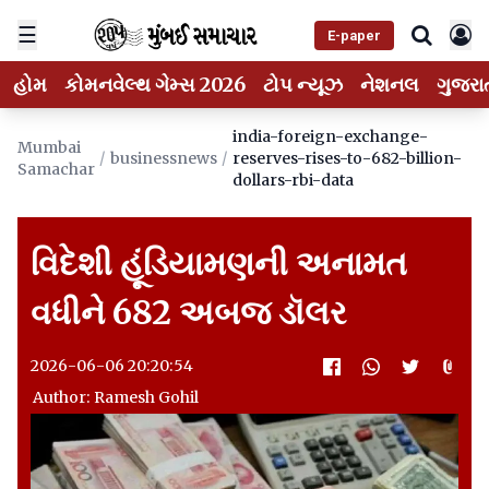
☰
E-paper
હોમ
કોમનવેલ્થ ગેમ્સ 2026
ટોપ ન્યૂઝ
નેશનલ
ગુજરા
india-foreign-exchange-
Mumbai
/
businessnews
/
reserves-rises-to-682-billion-
Samachar
dollars-rbi-data
વિદેશી હૂંડિયામણની અનામત
વધીને 682 અબજ ડૉલર
2026-06-06 20:20:54
Author: Ramesh Gohil