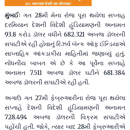
મુંબઈઃ
ગત 28મી મેના રોજ પૂરા થયેલા સપ્તાહ
દરમિયાન દેશની વિદેશી હૂંડિયામણની અનામત
93.8 કરોડ ડૉલર વધીને 682.321 અબજ ડૉલરની
સપાટીએ રહી હોવાનું રિઝર્વ બૅન્ક ઑફ ઈન્ડિયાએ
સાપ્તાહિક આંકડાકીય માહિતીમાં જણાવ્યું હતું.
નોંધનીય બાબત એ છે કે આ પૂર્વેના સપ્તાહે
અનામત 7.511 અબજ ડૉલર ઘટીને 681.384
અબજ ડૉલરની સપાટીએ રહી હતી.
અગાઉ ગત 27મી ફેબ્રુઆરીના રોજ પૂરા થયેલા
સપ્તાહે દેશની વિદેશી હૂંડિયામણની અનામત
728.494 અબજ ડૉલરની વિક્રમ સપાટીએ
પહોંચી હતી. જોકે, ત્યાર બાદ 28મી ફેબ્રુઆરીએ