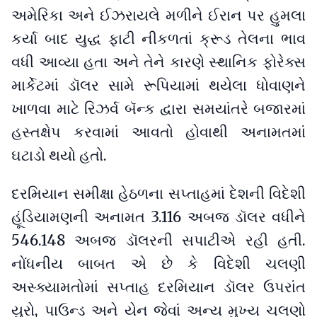
અમેરિકા અને ઈઝરાયલે મળીને ઈરાન પર હુમલા
કર્યા બાદ યુદ્ધ ફાટી નીકળતાં ક્રૂડ તેલના ભાવ
વધી આવ્યા હતા અને તેને કારણે સ્થાનિક ફોરેક્સ
માર્કેટમાં ડૉલર સામે રૂપિયામાં થયેલા ધોવાણને
ખાળવા માટે રિઝર્વ બૅન્ક દ્વારા સમયાંતરે બજારમાં
હસ્તક્ષેપ કરવામાં આવતો હોવાથી અનામતમાં
ઘટાડો થયો હતો.
દરમિયાન સમીક્ષા હેઠળના સપ્તાહમાં દેશની વિદેશી
હૂંડિયામણની અનામત 3.116 અબજ ડૉલર વધીને
546.148 અબજ ડૉલરની સપાટીએ રહી હતી.
નોંધનીય બાબત એ છે કે વિદેશી ચલણી
અસ્ક્યામતોમાં સપ્તાહ દરમિયાન ડૉલર ઉપરાંત
યુરો, પાઉન્ડ અને યેન જેવાં અન્ય મુખ્ય ચલણો