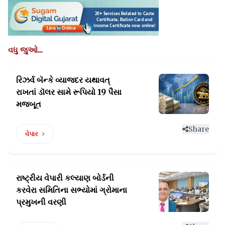
વધુ જુઓ...
રિઝર્વ બૅન્કે વ્યાજદર યથાવત્‌‍
રાખતાં
ડૉલર સામે રૂપિયો 19 પૈસા
મજબૂત
Share
વેપાર
રાષ્ટ્રીય વેપારી કલ્યાણ બોર્ડની
કરવેરા સમિતિના
સભ્યોમાં ગ્રોમાના
પ્રમુખની વરણી