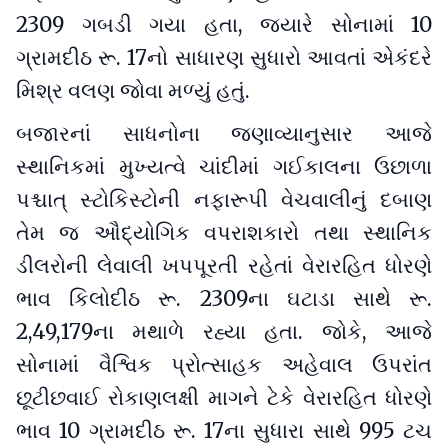
2309 ગબડી ગયા હતા, જ્યારે સોનામાં 10
ગ્રામદીઠ રૂ. 17નો સાધારણ સુધારો આવતાં એકંદરે
મિશ્ર વલણ જોવા મળ્યું હતું.
બજારનાં સાધનોના જણાવ્યાનુસાર આજે
સ્થાનિકમાં મુખ્યત્વે ચાંદીમાં ગઈકાલના ઉછાળા
પશ્ચાત્‌‍ સ્ટોકિસ્ટોની નફારૂપી વેચવાલીનું દબાણ
તેમ જ ઔદ્યોગિક વપરાશકારો તથા સ્થાનિક
ડીલરોની લેવાલી ખપપૂરતી રહેતાં વેરારહિત ધોરણે
ભાવ કિલોદીઠ રૂ. 2309ના ઘટાડા સાથે રૂ.
2,49,179ના મથાળે રહ્યા હતા. જોકે, આજે
સોનામાં વૈશ્વિક પ્રોત્સાહક અહેવાલ ઉપરાંત
છૂટીછવાઈ રોકાણલક્ષી માગને ટેકે વેરારહિત ધોરણે
ભાવ 10 ગ્રામદીઠ રૂ. 17ના સુધારા સાથે 995 ટચ