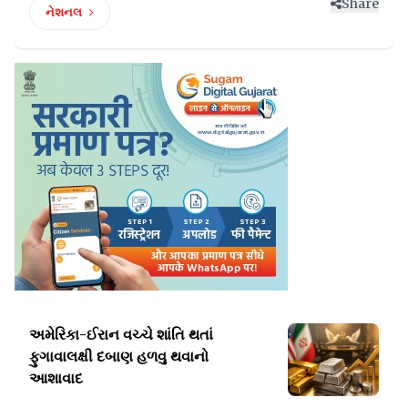
Share
નેશનલ
અમેરિકા-ઈરાન વચ્ચે શાંતિ થતાં
ફુગાવાલક્ષી
દબાણ હળવુ થવાનો
આશાવાદ