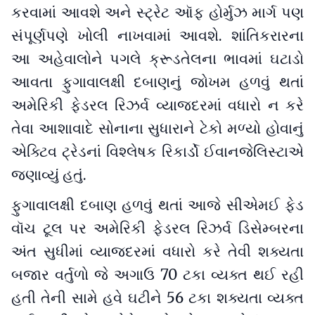
કરવામાં આવશે અને સ્ટ્રેટ ઑફ હોર્મુઝ માર્ગ પણ
સંપૂર્ણપણે ખોલી નાખવામાં આવશે. શાંતિકરારના
આ અહેવાલોને પગલે ક્રૂડતેલના ભાવમાં ઘટાડો
આવતા ફુગાવાલક્ષી દબાણનું જોખમ હળવું થતાં
અમેરિકી ફેડરલ રિઝર્વ વ્યાજદરમાં વધારો ન કરે
તેવા આશાવાદે સોનાના સુધારાને ટેકો મળ્યો હોવાનું
એક્ટિવ ટ્રેડનાં વિશ્લેષક રિકાર્ડો ઈવાનજેલિસ્ટાએ
જણાવ્યું હતું.
ફુગાવાલક્ષી દબાણ હળવું થતાં આજે સીએમઈ ફેડ
વૉચ ટૂલ પર અમેરિકી ફેડરલ રિઝર્વ ડિસેમ્બરના
અંત સુધીમાં વ્યાજદરમાં વધારો કરે તેવી શક્યતા
બજાર વર્તુળો જે અગાઉ 70 ટકા વ્યક્ત થઈ રહી
હતી તેની સામે હવે ઘટીને 56 ટકા શક્યતા વ્યક્ત