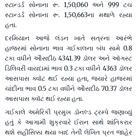
સ્ટાન્ડર્ડ સોનાના રૂ. 1,50,060 અને 999 ટચ
સ્ટાન્ડર્ડ સોનાના રૂ. 1,50,663ના મથાળે રહ્યા
હતા.
દરમિયાન આજે લંડન ખાતે સત્રના આરંભે
હાજરમાં સોનાના ભાવ ગઈકાલના બંધ સામે 0.8
ટકા વધીને આૈંસદીઠ 4341.39 ડૉલર અને ઑગસ્ટ
ડિલિવરી વાયદામાં ભાવ 0.3 ટકા વધીને 4363 ડૉલર
આસપાસ ક્વૉટ થઈ રહ્યા હતા, જ્યારે હાજરમાં
ચાંદીના ભાવ 0.5 ટકા વધીને આૈંસદીઠ 70.37 ડૉલર
આસપાસ ક્વૉટ થઈ રહ્યા હતા.
ગઈકાલે અમેરિકી પ્રમુખ ડૉનલ્ડ ટ્રમ્પે જણાવ્યું
હતું કે આગામી શુક્રવારે ઈરાન સાથે શાંતિકરાર
થશે સહીસિક્કા થયા બાદ તેની લેખિત પ્રત જાહેર