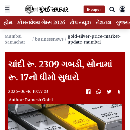
☰
E-paper
હોમ
કોમનવેલ્થ ગેમ્સ 2026
ટોપ ન્યૂઝ
નેશનલ
ગુજરા
Mumbai
gold-silver-price-market-
/
businessnews
/
Samachar
update-mumbai
ચાંદી રૂ. 2309 ગબડી, સોનામાં
રૂ. 17નો ધીમો સુધારો
2026-06-16 19:57:03
Author: Ramesh Gohil