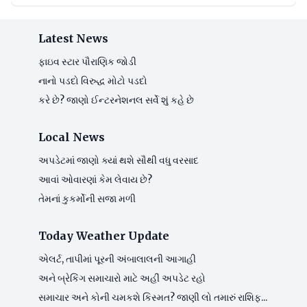
Latest News
ફાઇવ સ્ટાર પૌરાણિક જોડી
નાનો પડદો વિરુદ્ધ મોટો પડદો
કરે છે? જાણો ઈન્ટરનેશનલ સર્વે શું કહે છે
Local News
અપડેટમાં જાણો ક્યાં થશે સૌથી વધુ વરસાદ
આવાં ઓવારણાં કેમ લેવાય છે?
તેમનાં કુકર્મોની સજા મળી
Today Weather Update
એલર્ટ, તાપીમાં પૂરની અંબાલાલની આગાહી
અને બ્રેકિંગ સમાચારો માટે અહીં અપડેટ રહો
સમાચાર અને કોની ચમકશે કિસ્મત? જાણી લો તમારું રાશિફ...