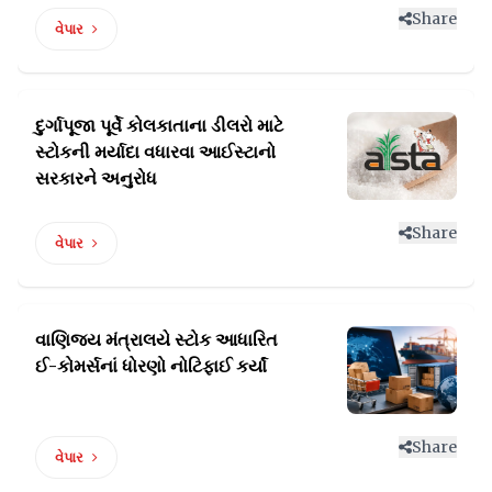
Share
વેપાર
દુર્ગાપૂજા પૂર્વે કોલકાતાના ડીલરો માટે
સ્ટોકની
મર્યાદા વધારવા આઈસ્ટાનો
સરકારને અનુરોધ
Share
વેપાર
વાણિજ્ય મંત્રાલયે સ્ટોક આધારિત
ઈ-કોમર્સનાં
ધોરણો નોટિફાઈ કર્યાં
Share
વેપાર