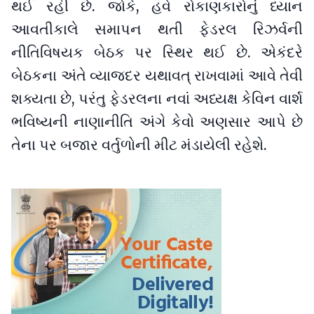
થઈ રહી છે. જોકે, હવે રોકાણકારોનું ધ્યાન
આવતીકાલે સમાપન થતી ફેડરલ રિઝર્વની
નીતિવિષયક બેઠક પર સ્થિર થઈ છે. એકંદરે
બેઠકના અંતે વ્યાજદર યથાવત્‌‍ રાખવામાં આવે તેવી
શક્યતા છે, પરંતુ ફેડરલના નવાં અધ્યક્ષ કેવિન વાર્શ
ભવિષ્યની નાણાનીતિ અંગે કેવો અણસાર આપે છે
તેના પર બજાર વર્તુળોની મીટ મંડાયેલી રહેશે.