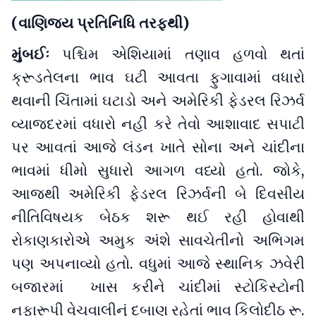
(વાણિજ્ય પ્રતિનિધિ તરફથી)
મુંબઈઃ
પશ્ચિમ એશિયામાં તણાવ હળવો થતાં
ક્રૂડતેલના ભાવ ઘટી આવતા ફુગાવામાં વધારો
થવાની ચિંતામાં ઘટાડો અને અમેરિકી ફેડરલ રિઝર્વ
વ્યાજદરમાં વધારો નહીં કરે તેવો આશાવાદ સપાટી
પર આવતાં આજે લંડન ખાતે સોના અને ચાંદીના
ભાવમાં ધીમો સુધારો આગળ વધ્યો હતો. જોકે,
આજથી અમેરિકી ફેડરલ રિઝર્વની બે દિવસીય
નીતિવિષયક બેઠક શરૂ થઈ રહી હોવાથી
રોકાણકારોએ અમુક અંશે સાવચેતીનો અભિગમ
પણ અપનાવ્યો હતો. વધુમાં આજે સ્થાનિક ઝવેરી
બજારમાં ખાસ કરીને ચાંદીમાં સ્ટોકિસ્ટોની
નફારૂપી વેચવાલીનું દબાણ રહેતાં ભાવ કિલોદીઠ રૂ.