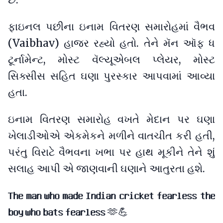
છે.
ફાઇનલ પછીના ઇનામ વિતરણ સમારોહમાં વૈભવ
(Vaibhav) હાજર રહ્યો હતો. તેને મૅન ઑફ ધ
ટૂર્નામેન્ટ, મોસ્ટ વૅલ્યૂએબલ પ્લેયર, મોસ્ટ
સિક્સીસ સહિત ઘણા પુરસ્કાર આપવામાં આવ્યા
હતા.
ઇનામ વિતરણ સમારોહ વખતે મેદાન પર ઘણા
ખેલાડીઓએ એકમેકને મળીને વાતચીત કરી હતી,
પરંતુ વિરાટે વૈભવના ખભા પર હાથ મૂકીને તેને શું
સલાહ આપી એ જાણવાની ઘણાને આતુરતા હશે.
𝗧𝗵𝗲 𝗺𝗮𝗻 𝘄𝗵𝗼 𝗺𝗮𝗱𝗲 𝗜𝗻𝗱𝗶𝗮𝗻 𝗰𝗿𝗶𝗰𝗸𝗲𝘁 𝗳𝗲𝗮𝗿𝗹𝗲𝘀𝘀 𝘁𝗵𝗲
𝗯𝗼𝘆 𝘄𝗵𝗼 𝗯𝗮𝘁𝘀 𝗳𝗲𝗮𝗿𝗹𝗲𝘀𝘀 🫶💪