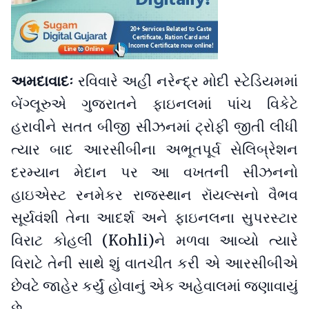
અમદાવાદઃ
રવિવારે અહીં નરેન્દ્ર મોદી સ્ટેડિયમમાં
બેંગ્લૂરુએ ગુજરાતને ફાઇનલમાં પાંચ વિકેટે
હરાવીને સતત બીજી સીઝનમાં ટ્રોફી જીતી લીધી
ત્યાર બાદ આરસીબીના અભૂતપૂર્વ સેલિબ્રેશન
દરમ્યાન મેદાન પર આ વખતની સીઝનનો
હાઇએસ્ટ રનમેકર રાજસ્થાન રૉયલ્સનો વૈભવ
સૂર્યવંશી તેના આદર્શ અને ફાઇનલના સુપરસ્ટાર
વિરાટ કોહલી (Kohli)ને મળવા આવ્યો ત્યારે
વિરાટે તેની સાથે શું વાતચીત કરી એ આરસીબીએ
છેવટે જાહેર કર્યું હોવાનું એક અહેવાલમાં જણાવાયું