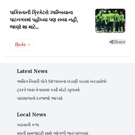
પાકિસ્તાની ક્રિકેટરો ઝામ્બિયાના
પાટનગરમાં
પહોંચ્યા પણ રમ્યા નહીં,
જાણો શા માટે...
Share
ક્રિકેટ
Latest News
અમિત તિવારી પોતે 50 લાખના ખંડણી કાંડમાં ખરડાયેલો
ટ્રમ્પે લાસ વેગાસમાં કર્યો મોટો ખુલાસો
પાઠશાળાનો દરજ્જો આપ્યો
Local News
કાઢવાની કળા
વધતી સમજદારી સાથે ઓગળી જતું બાળપણ