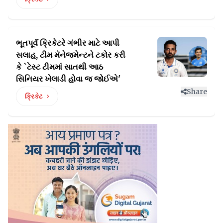
ભૂતપૂર્વ ક્રિકેટરે ગંભીર માટે આપી
સલાહ, ટીમ મૅનેજમેન્ટને ટકોર
કરી
કે `ટેસ્ટ ટીમમાં સાતથી આઠ
સિનિયર ખેલાડી હોવા જ જોઈએ'
Share
ક્રિકેટ