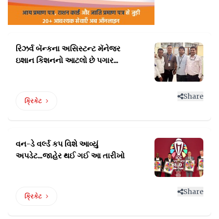
રિઝર્વ બૅન્કના અસિસ્ટન્ટ મૅનેજર
ઇશાન કિશનનો આટલો છે પગાર...
Share
ક્રિકેટ
વન-ડે વર્લ્ડ કપ વિશે આવ્યું
અપડેટ...જાહેર થઈ ગઈ આ તારીખો
Share
ક્રિકેટ