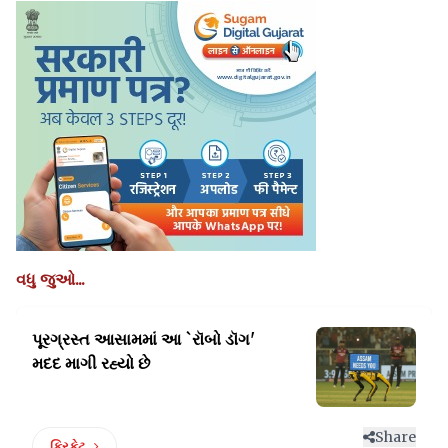
વધુ જુઓ...
પૂરગ્રસ્ત આસામમાં આ `રૉબો
ડૉગ'
મદદ માગી રહ્યો છે
Share
ક્રિકેટ