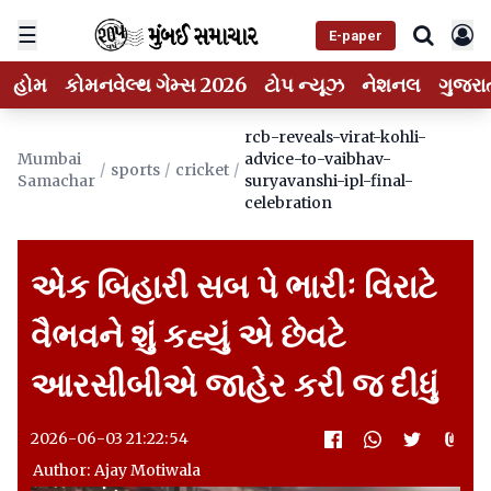
☰
E-paper
હોમ
કોમનવેલ્થ ગેમ્સ 2026
ટોપ ન્યૂઝ
નેશનલ
ગુજરા
rcb-reveals-virat-kohli-
Mumbai
advice-to-vaibhav-
/
sports
/
cricket
/
Samachar
suryavanshi-ipl-final-
celebration
એક બિહારી સબ પે ભારીઃ વિરાટે
વૈભવને શું કહ્યું એ છેવટે
આરસીબીએ જાહેર કરી જ દીધું
2026-06-03 21:22:54
Author: Ajay Motiwala