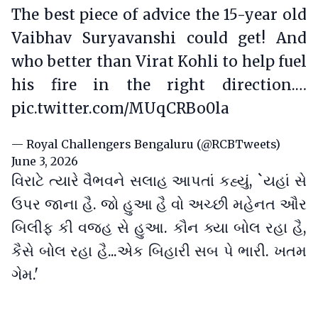
The best piece of advice the 15-year old
Vaibhav Suryavanshi could get! And
who better than Virat Kohli to help fuel
his fire in the right direction.…
pic.twitter.com/MUqCRBo0la
— Royal Challengers Bengaluru (@RCBTweets)
June 3, 2026
વિરાટે ત્યારે વૈભવને સલાહ આપતાં કહ્યું, `યહાં સે
ઉપર જાના હૈ. જો હુઆ હૈ વો અચ્છી મહેનત ઔર
બિલીફ કી વજહ સે હુઆ. કૌન ક્યા બોલ રહા હૈ,
કૈસે બોલ રહા હૈ...એક બિહારી સબ પે ભારી. ખતમ
ગેમ.'