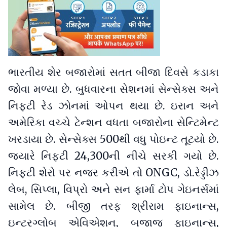
ભારતીય શેર બજારોમાં સતત બીજા દિવસે કડાકા
જોવા મળ્યા છે. બુધવારના સેશનમાં સેન્સેક્સ અને
નિફ્ટી રેડ ઝોનમાં ઓપન થયા છે. ઇરાન અને
અમેરિકા વચ્ચે ટેન્શન વધતા બજારોના સેન્ટિમેન્ટ
ખરડાયા છે. સેન્સેક્સ 500થી વધુ પોઇન્ટ તૂટયો છે.
જ્યારે નિફ્ટી 24,300ની નીચે સરકી ગયો છે.
નિફ્ટી શેરો પર નજર કરીએ તો ONGC, ડો.રેડ્ડીઝ
લેબ, સિપ્લા, વિપ્રો અને સન ફાર્મા ટોપ ગેઇનર્સમાં
સામેલ છે. બીજી તરફ શ્રીરામ ફાઇનાન્સ,
ઇન્ટરગ્લોબ એવિએશન, બજાજ ફાઇનાન્સ,