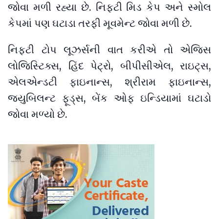
જોવા મળી રહ્યા છે. નિફ્ટી મિડ કેપ અને સ્મોલ
કેપમાં પણ ઘટાડા તરફી મૂવમેન્ટ જોવા મળી છે.
નિફ્ટી ટોપ લૂઝર્સની વાત કરીએ તો એજિસ
લોજિસ્ટિક્સ, હિંદ પેટ્રો, બીપીસીએલ, રાઇટ્સ,
એલએન્ડટી ફાઇનાન્સ, શ્રીરામ ફાઇનાન્સ,
જ્યુબિલન્ટ ફૂડ્સ, બેંક ઓફ ઇન્ડિયામાં ઘટાડો
જોવા મળ્યો છે.