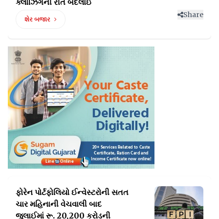
ક્લોઝિંગની રીત બદલાઈ
Share
શેર બજાર
ફોરેન પોર્ટફોલિયો ઈન્વેસ્ટરોની સતત
ચાર મહિનાની
વેચવાલી બાદ
જુલાઈમાં રૂ. 20,200 કરોડની