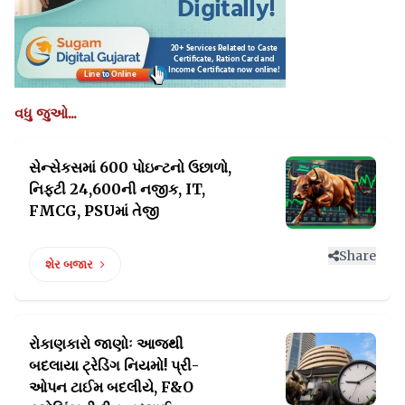
વધુ જુઓ...
સેન્સેકસમાં 600 પોઇન્ટનો ઉછાળો,
નિફ્ટી
24,600ની નજીક, IT,
FMCG, PSUમાં તેજી
Share
શેર બજાર
રોકાણકારો જાણોઃ આજથી
બદલાયા ટ્રેડિંગ નિયમો!
પ્રી-
ઓપન ટાઈમ બદલીયે, F&O