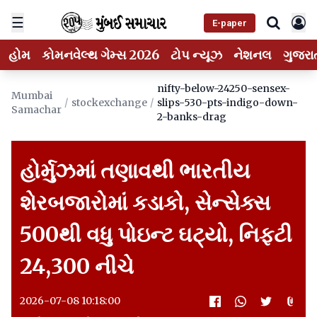
☰
E-paper
હોમ
કોમનવેલ્થ ગેમ્સ 2026
ટોપ ન્યૂઝ
નેશનલ
ગુજરા
nifty-below-24250-sensex-
Mumbai
/
stockexchange
/
slips-530-pts-indigo-down-
Samachar
2-banks-drag
હોર્મુઝમાં તણાવથી ભારતીય
શેરબજારોમાં કડાકો, સેન્સેક્સ
500થી વધુ પોઇન્ટ ઘટ્યો, નિફ્ટી
24,300 નીચે
2026-07-08 10:18:00