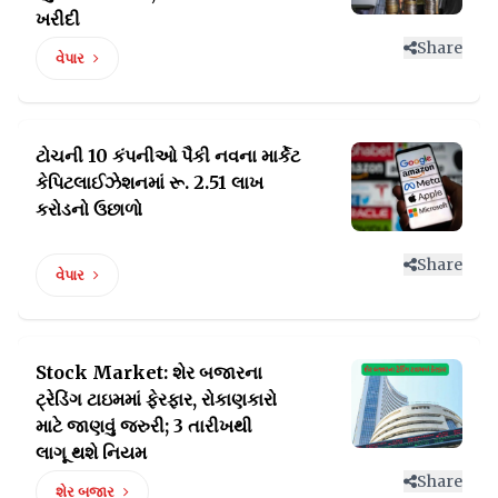
ખરીદી
Share
વેપાર
ટોચની 10 કંપનીઓ પૈકી નવના માર્કેટ
કેપિટલાઈઝેશનમાં
રૂ. 2.51 લાખ
કરોડનો ઉછાળો
Share
વેપાર
Stock Market: શેર બજારના
ટ્રેડિંગ ટાઇમમાં ફેરફાર, રોકાણકારો
માટે જાણવું જરુરી; 3 તારીખથી
લાગૂ થશે નિયમ
Share
શેર બજાર