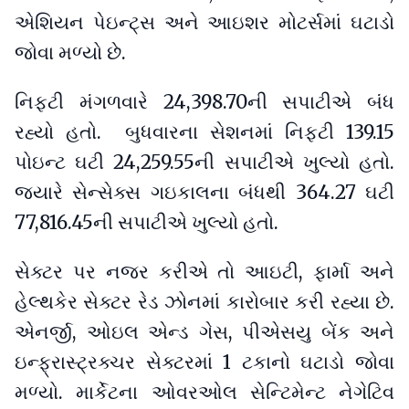
એશિયન પેઇન્ટ્સ અને આઇશર મોટર્સમાં ઘટાડો
જોવા મળ્યો છે.
નિફ્ટી મંગળવારે 24,398.70ની સપાટીએ બંધ
રહ્યો હતો. બુધવારના સેશનમાં નિફ્ટી 139.15
પોઇન્ટ ઘટી 24,259.55ની સપાટીએ ખુલ્યો હતો.
જ્યારે સેન્સેક્સ ગઇકાલના બંધથી 364.27 ઘટી
77,816.45ની સપાટીએ ખુલ્યો હતો.
સેક્ટર પર નજર કરીએ તો આઇટી, ફાર્મા અને
હેલ્થકેર સેક્ટર રેડ ઝોનમાં કારોબાર કરી રહ્યા છે.
એનર્જી, ઓઇલ એન્ડ ગેસ, પીએસયુ બેંક અને
ઇન્ફ્રાસ્ટ્રક્ચર સેક્ટરમાં 1 ટકાનો ઘટાડો જોવા
મળ્યો. માર્કેટના ઓવરઓલ સેન્ટિમેન્ટ નેગેટિવ