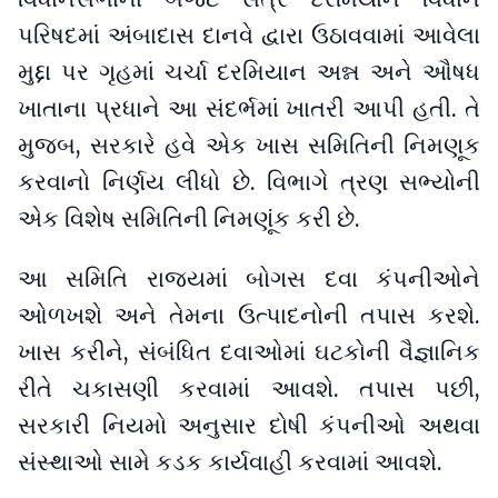
પરિષદમાં અંબાદાસ દાનવે દ્વારા ઉઠાવવામાં આવેલા
મુદ્દા પર ગૃહમાં ચર્ચા દરમિયાન અન્ન અને ઔષધ
ખાતાના પ્રધાને આ સંદર્ભમાં ખાતરી આપી હતી. તે
મુજબ, સરકારે હવે એક ખાસ સમિતિની નિમણૂક
કરવાનો નિર્ણય લીધો છે. વિભાગે ત્રણ સભ્યોની
એક વિશેષ સમિતિની નિમણૂંક કરી છે.
આ સમિતિ રાજ્યમાં બોગસ દવા કંપનીઓને
ઓળખશે અને તેમના ઉત્પાદનોની તપાસ કરશે.
ખાસ કરીને, સંબંધિત દવાઓમાં ઘટકોની વૈજ્ઞાનિક
રીતે ચકાસણી કરવામાં આવશે. તપાસ પછી,
સરકારી નિયમો અનુસાર દોષી કંપનીઓ અથવા
સંસ્થાઓ સામે કડક કાર્યવાહી કરવામાં આવશે.