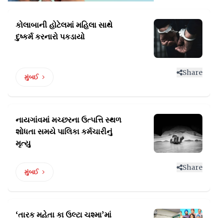
કોલાબાની હોટેલમાં મહિલા સાથે
દુષ્કર્મ કરનારો પકડાયો
Share
મુંબઈ
નાયગાંવમાં મચ્છરના ઉત્પત્તિ સ્થળ
શોધતા
સમયે પાલિકા કર્મચારીનું
મૃત્યુ
Share
મુંબઈ
‘તારક મહેતા કા ઉલ્ટા ચશ્મા’માં