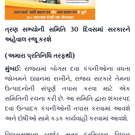
ત્રણ સભ્યોની સમિતિ 30 દિવસમાં સરકારને
અહેવાલ રજૂ કરશે
(અમારા પ્રતિનિધિ તરફથી)
મુંબઈ:
રાજ્યમાં બોગસ દવા કંપનીઓના વધતા
જોખમને ધ્યાનમાં રાખીને, રાજ્ય સરકારે તેમના
ઉત્પાદનોની સંપૂર્ણ તપાસ કરવા માટે એક
સમિતિની રચના કરી છે. આ સમિતિ દ્વારા શંકાસ્પદ
દવા ઉત્પાદક કંપનીઓની તપાસ કરવામાં આવશે
અને દોષીઓ સામે કડક કાર્યવાહી કરવામાં આવશે.
વિધાનસભાના બજેટ સત્ર દરમિયાન વિધાન