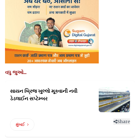
વધુ જુઓ...
સાયન બ્રિજ ખુલ્લો મૂકવાની
નવી
ડેડલાઈન સપ્ટેમ્બર
Share
મુંબઈ