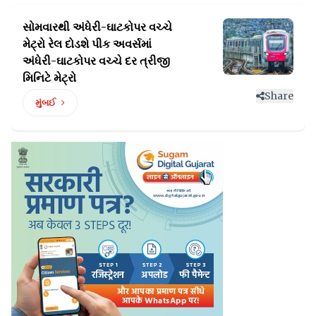
સોમવારથી અંધેરી-ઘાટકોપર વચ્ચે
મેટ્રો રેલ દોડશે પીક અવર્સમાં
અંધેરી-ઘાટકોપર વચ્ચે દર ત્રીજી
મિનિટે મેટ્રો
Share
મુંબઈ