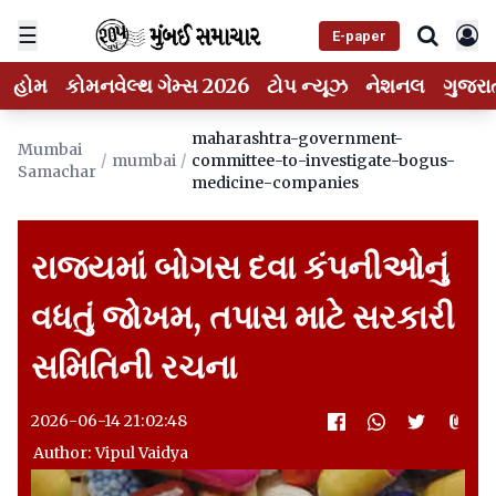
☰
E-paper
હોમ
કોમનવેલ્થ ગેમ્સ 2026
ટોપ ન્યૂઝ
નેશનલ
ગુજરા
maharashtra-government-
Mumbai
/
mumbai
/
committee-to-investigate-bogus-
Samachar
medicine-companies
રાજ્યમાં બોગસ દવા કંપનીઓનું
વધતું જોખમ, તપાસ માટે સરકારી
સમિતિની રચના
2026-06-14 21:02:48
Author: Vipul Vaidya