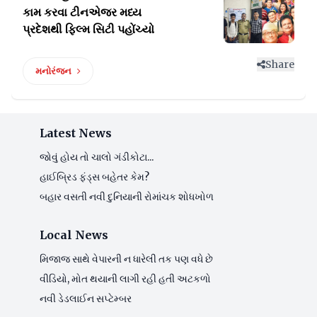
કામ કરવા ટીનએજર
મધ્ય
પ્રદેશથી ફિલ્મ સિટી પહોંચ્યો
Share
મનોરંજન
Latest News
જોવું હોય તો ચાલો ગંડીકોટા...
હાઈબ્રિડ ફંડ્સ બહેતર કેમ?
બહાર વસતી નવી દુનિયાની રોમાંચક શોધખોળ
Local News
મિજાજ સાથે વેપારની ન ધારેલી તક પણ વધે છે
વીડિયો, મોત થયાની લાગી રહી હતી અટકળો
નવી ડેડલાઈન સપ્ટેમ્બર