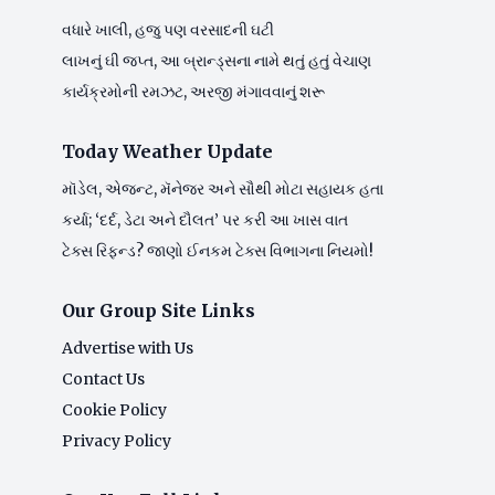
વધારે ખાલી, હજુ પણ વરસાદની ઘટી
લાખનું ઘી જપ્ત, આ બ્રાન્ડ્સના નામે થતું હતું વેચાણ
કાર્યક્રમોની રમઝટ, અરજી મંગાવવાનું શરૂ
Today Weather Update
મૉડેલ, એજન્ટ, મૅનેજર અને સૌથી મોટા સહાયક હતા
કર્યા; ‘દર્દ, ડેટા અને દૌલત’ પર કરી આ ખાસ વાત
ટેક્સ રિફન્ડ? જાણો ઈનકમ ટેક્સ વિભાગના નિયમો!
Our Group Site Links
Advertise with Us
Contact Us
Cookie Policy
Privacy Policy