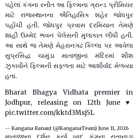
પહેલાં કંગના રનૌત આ ફિલ્મના ગ્રાન્ડ પ્રીમિયર
માટે રાજસ્થાનના ઐતિહાસિક શહેર જોધપુર
પહોંચી હતી. જોધપુર પ્રવાસ દરમિયાન તેમણે
શાહી ઉમ્મેદ ભવન પેલેસની મુલાકાત લીધી હતી.
આ સાથે જ તેમણે મેહરાનગઢ કિલ્લા પર આવેલા
સુપ્રસિદ્ધ ચામુંડા માતાજીના મંદિરમાં શીશ
ઝુકાવીને ફિલ્મની સફળતા માટે આશીર્વાદ મેળવ્યા
હતા.
Bharat Bhagya Vidhata premier in
Jodhpur, releasing on 12th June ♥️
pic.twitter.com/kktd3Msj5L
— Kangana Ranaut (@KanganaTeam)
June 11, 2026
માતાજીના દર્શન કર્યા બાદ કંગના રાતાનાડા