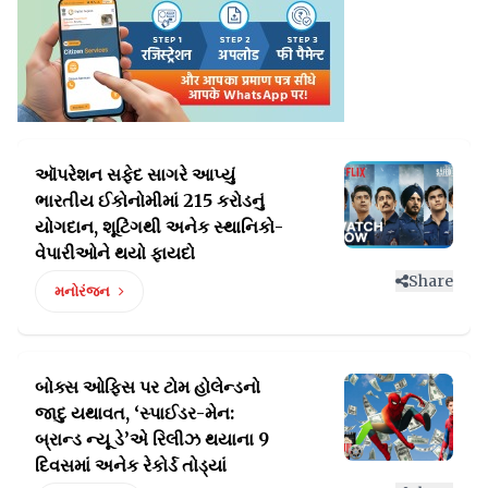
ઑપરેશન સફેદ સાગરે આપ્યું
ભારતીય ઈકોનોમીમાં 215 કરોડનું
યોગદાન, શૂટિંગથી અનેક સ્થાનિકો-
વેપારીઓને થયો ફાયદો
Share
મનોરંજન
બોક્સ ઓફિસ પર ટોમ હોલેન્ડનો
જાદુ યથાવત, ‘સ્પાઈડર-મેન:
બ્રાન્ડ
ન્યૂ ડે’એ રિલીઝ થયાના 9
દિવસમાં અનેક રેકોર્ડ તોડ્યાં