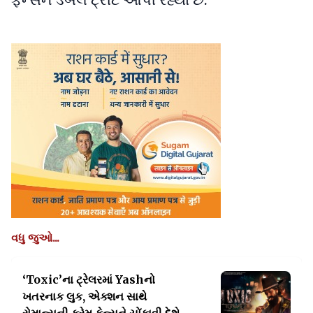
વધુ જુઓ...
‘Toxic’ના ટ્રેલરમાં Yashનો
ખતરનાક લુક, એક્શન સાથે
રોમાન્સની ફ્રેમ ફેન્સને ચોંકાવી દેશે