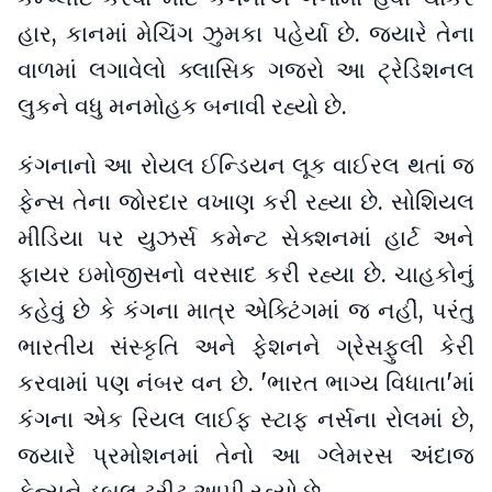
હાર, કાનમાં મેચિંગ ઝુમકા પહેર્યા છે. જ્યારે તેના
વાળમાં લગાવેલો ક્લાસિક ગજરો આ ટ્રેડિશનલ
લુકને વધુ મનમોહક બનાવી રહ્યો છે.
કંગનાનો આ રોયલ ઈન્ડિયન લૂક વાઈરલ થતાં જ
ફેન્સ તેના જોરદાર વખાણ કરી રહ્યા છે. સોશિયલ
મીડિયા પર યુઝર્સ કમેન્ટ સેક્શનમાં હાર્ટ અને
ફાયર ઇમોજીસનો વરસાદ કરી રહ્યા છે. ચાહકોનું
કહેવું છે કે કંગના માત્ર એક્ટિંગમાં જ નહીં, પરંતુ
ભારતીય સંસ્કૃતિ અને ફેશનને ગ્રેસફુલી કેરી
કરવામાં પણ નંબર વન છે. 'ભારત ભાગ્ય વિધાતા'માં
કંગના એક રિયલ લાઈફ સ્ટાફ નર્સના રોલમાં છે,
જ્યારે પ્રમોશનમાં તેનો આ ગ્લેમરસ અંદાજ
ફેન્સને ડબલ ટ્રીટ આપી રહ્યો છે.