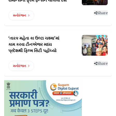
Share
મનોરંજન
‘તારક મહેતા કા ઉલ્ટા ચશ્મા’માં
કામ કરવા ટીનએજર
મધ્ય
પ્રદેશથી ફિલ્મ સિટી પહોંચ્યો
Share
મનોરંજન