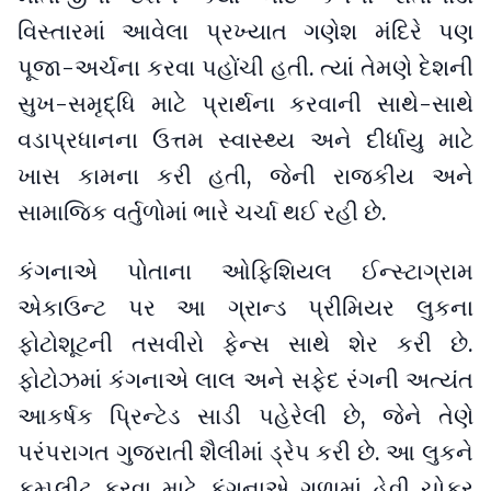
વિસ્તારમાં આવેલા પ્રખ્યાત ગણેશ મંદિરે પણ
પૂજા-અર્ચના કરવા પહોંચી હતી. ત્યાં તેમણે દેશની
સુખ-સમૃદ્ધિ માટે પ્રાર્થના કરવાની સાથે-સાથે
વડાપ્રધાનના ઉત્તમ સ્વાસ્થ્ય અને દીર્ધાયુ માટે
ખાસ કામના કરી હતી, જેની રાજકીય અને
સામાજિક વર્તુળોમાં ભારે ચર્ચા થઈ રહી છે.
કંગનાએ પોતાના ઓફિશિયલ ઈન્સ્ટાગ્રામ
એકાઉન્ટ પર આ ગ્રાન્ડ પ્રીમિયર લુકના
ફોટોશૂટની તસવીરો ફેન્સ સાથે શેર કરી છે.
ફોટોઝમાં કંગનાએ લાલ અને સફેદ રંગની અત્યંત
આકર્ષક પ્રિન્ટેડ સાડી પહેરેલી છે, જેને તેણે
પરંપરાગત ગુજરાતી શૈલીમાં ડ્રેપ કરી છે. આ લુકને
કમ્પ્લીટ કરવા માટે કંગનાએ ગળામાં હેવી ચોકર