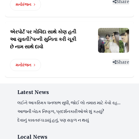
Share
મનોરંજન
એરપોર્ટ પર ગોવિંદા સાથે કોણ હતી
આ યુવતી?પત્ની
સુનિતા કરી ચૂકી
છે નામ સાથે દાવો
Share
મનોરંજન
Latest News
લઈને આકસ્મિક ધનલાભ સુધી, જોઈ લો તમારા માટે કેવો રહ...
આજની બેઠક નિષ્ફળ, પ્રદર્શનકારીઓએ શું કહ્યું?
દેવાનું કાવતરું ઘડાયું હતું, પણ સફળ ન થયું
Local News