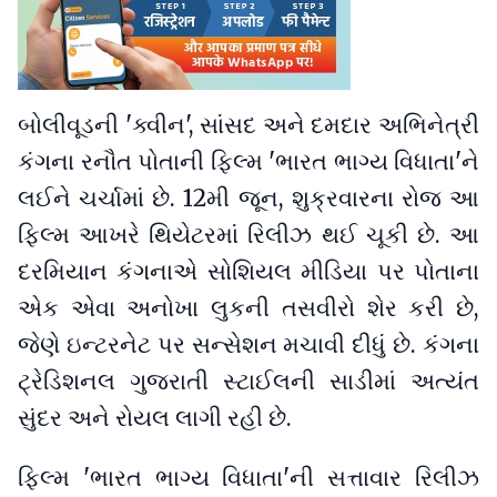
બોલીવૂડની 'ક્વીન', સાંસદ અને દમદાર અભિનેત્રી
કંગના રનૌત પોતાની ફિલ્મ 'ભારત ભાગ્ય વિધાતા'ને
લઈને ચર્ચામાં છે. 12મી જૂન, શુક્રવારના રોજ આ
ફિલ્મ આખરે થિયેટરમાં રિલીઝ થઈ ચૂકી છે. આ
દરમિયાન કંગનાએ સોશિયલ મીડિયા પર પોતાના
એક એવા અનોખા લુકની તસવીરો શેર કરી છે,
જેણે ઇન્ટરનેટ પર સન્સેશન મચાવી દીધું છે. કંગના
ટ્રેડિશનલ ગુજરાતી સ્ટાઈલની સાડીમાં અત્યંત
સુંદર અને રોયલ લાગી રહી છે.
ફિલ્મ 'ભારત ભાગ્ય વિધાતા'ની સત્તાવાર રિલીઝ