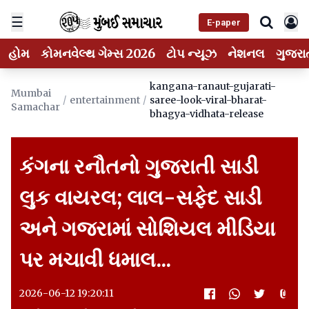
☰
E-paper
હોમ
કોમનવેલ્થ ગેમ્સ 2026
ટોપ ન્યૂઝ
નેશનલ
ગુજરા
kangana-ranaut-gujarati-
Mumbai
/
entertainment
/
saree-look-viral-bharat-
Samachar
bhagya-vidhata-release
કંગના રનૌતનો ગુજરાતી સાડી
લુક વાયરલ; લાલ-સફેદ સાડી
અને ગજરામાં સોશિયલ મીડિયા
પર મચાવી ધમાલ...
2026-06-12 19:20:11