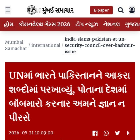
☰
E-paper
હોમ
કોમનવેલ્થ ગેમ્સ 2026
ટોપ ન્યૂઝ
નેશનલ
ગુજરા
india-slams-pakistan-at-un-
Mumbai
/
international
/
security-council-over-kashmir-
Samachar
issue
UNમાં ભારતે પાકિસ્તાનને આકરા
શબ્દોમાં પરખાવ્યું, પોતાના દેશમાં
બૉંબમારો કરનાર અમને જ્ઞાન ન
પીરસે
2026-05-21 10:09:00