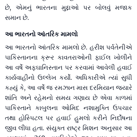
છે, એમનું ભારતના મુદ્દાઓ પર બોલવું મજાક
સમાન છે.
આ ભારતનો આંતરિક મામલો
આ ભારતનો આંતરિક મામલો છે. હરીશ પર્વતેનીએ
પાકિસ્તાનના ક્રૂર કાવતરાઓની ફાઈલ ખોલીને
આ વર્ષે અફઘાનિસ્તાન પર કરવામાં આવેલી હવાઈ
કાર્યવાહીનો ઉલ્લેખ કર્યો. અધિકારીએ ત્યાં સુધી
કહ્યું કે, આ વર્ષે જ રમઝાન માસ દરમિયાન જ્યારે
શાંતિ અને રહેમનો સમય ગણાય છે એવા કાળમાં
પાકિસ્તાને કાબુલના ઓમિદ નશામુક્તિ ઉપચાર
તથા હોસ્પિટલ પર હવાઈ હુમલો કરીને નિર્દોષના
જીવ લીધા હતા. સંયુક્ત રાષ્ટ્ર મિશન અનુસાર આ