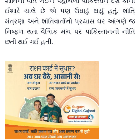
શાંતિની વાત લઈને પહોંચેલો પાકિસ્તાન દેશ કોના
ઈશારે ચાલે છે એ પણ ઉઘાડું થયું હતું. શાંતિ
મંત્રણા અને શાંતિવાર્તાનો પ્રયાસ ઘર આંગણે જ
નિષ્ફળ થતા વૈશ્વિક મંચ પર પાકિસ્તાનની નીતિ
છતી થઈ ગઈ હતી.