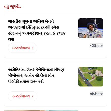
વધુ જુઓ...
ભારતીય મૂળના અનિલ મેનને
અવકાશમાં ઈતિહાસ રચ્યો!
સ્પેસ
સ્ટેશનનું અપગ્રેડેશન કરતા 6 કલાક
થશે
Share
ઇન્ટરનેશનલ
અમેરિકાના ઉત્તર કેરોલિનામાં ભીષણ
ગોળીબાર;
અનેક લોકોના મોત,
પોલીસે તપાસ શરૂ કરી
Share
ઇન્ટરનેશનલ