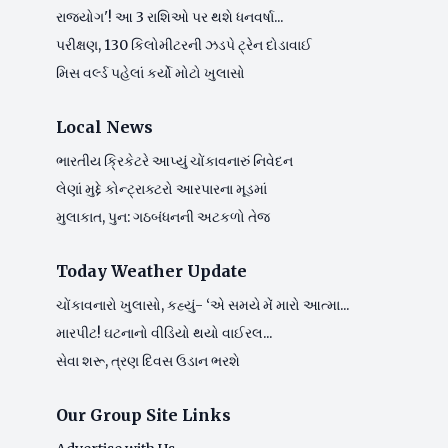
રાજયોગ'! આ 3 રાશિઓ પર થશે ધનવર્ષા...
પરીક્ષણ, 130 કિલોમીટરની ઝડપે ટ્રેન દોડાવાઈ
મિસ વર્લ્ડ પહેલાં કર્યો મોટો ખુલાસો
Local News
ભારતીય ક્રિકેટરે આપ્યું ચોંકાવનારું નિવેદન
લેણાં મુદ્દે કોન્ટ્રાક્ટરો આરપારના મૂડમાં
મુલાકાત, પુન: ગઠબંધનની અટકળો તેજ
Today Weather Update
ચોંકાવનારો ખુલાસો, કહ્યું- ‘એ સમયે મેં મારો આત્મા...
મારપીટ! ઘટનાનો વીડિયો થયો વાઈરલ...
સેવા શરૂ, ત્રણ દિવસ ઉડાન ભરશે
Our Group Site Links