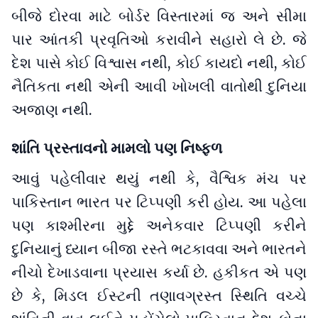
બીજે દોરવા માટે બોર્ડર વિસ્તારમાં જ અને સીમા
પાર આંતકી પ્રવૃતિઓ કરાવીને સહારો લે છે. જે
દેશ પાસે કોઈ વિશ્વાસ નથી, કોઈ કાયદો નથી, કોઈ
નૈતિકતા નથી એની આવી ખોખલી વાતોથી દુનિયા
અજાણ નથી.
શાંતિ પ્રસ્તાવનો મામલો પણ નિષ્ફળ
આવું પહેલીવાર થયું નથી કે, વૈશ્વિક મંચ પર
પાકિસ્તાન ભારત પર ટિપ્પણી કરી હોય. આ પહેલા
પણ કાશ્મીરના મુદ્દે અનેકવાર ટિપ્પણી કરીને
દુનિયાનું ધ્યાન બીજા રસ્તે ભટકાવવા અને ભારતને
નીચો દેખાડવાના પ્રયાસ કર્યા છે. હકીકત એ પણ
છે કે, મિડલ ઈસ્ટની તણાવગ્રસ્ત સ્થિતિ વચ્ચે