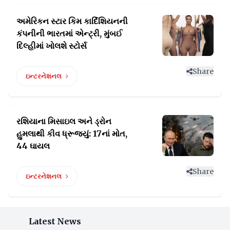
અમેરિકન સ્ટાર કિમ કાર્દિશિયનની
કંપનીની ભારતમાં
એન્ટ્રી, મુંબઈ
દિલ્હીમાં ખોલશે સ્ટોર્સ
Share
ઇન્ટરનેશનલ
રશિયાના મિસાઇલ અને ડ્રોન
હુમલાથી
કીવ ધ્રૂજ્યું: 17નાં મોત,
44 ઘાયલ
Share
ઇન્ટરનેશનલ
Latest News