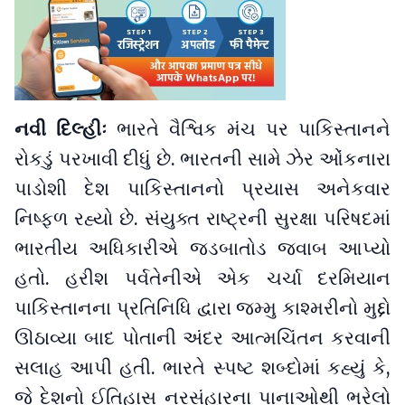
નવી દિલ્હીઃ
ભારતે વૈશ્વિક મંચ પર પાકિસ્તાનને
રોકડું પરખાવી દીધું છે. ભારતની સામે ઝેર ઓંકનારા
પાડોશી દેશ પાકિસ્તાનનો પ્રયાસ અનેકવાર
નિષ્ફળ રહ્યો છે. સંયુક્ત રાષ્ટ્રની સુરક્ષા પરિષદમાં
ભારતીય અધિકારીએ જડબાતોડ જવાબ આપ્યો
હતો. હરીશ પર્વતેનીએ એક ચર્ચા દરમિયાન
પાકિસ્તાનના પ્રતિનિધિ દ્વારા જમ્મુ કાશ્મરીનો મુદ્દો
ઊઠાવ્યા બાદ પોતાની અંદર આત્મચિંતન કરવાની
સલાહ આપી હતી. ભારતે સ્પષ્ટ શબ્દોમાં કહ્યું કે,
જે દેશનો ઈતિહાસ નરસંહારના પાનાઓથી ભરેલો