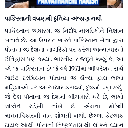
પાકિસ્તાની વલણથી દુનિયા અજાણ નથી
પાકિસ્તાન અંધારમાં જ નિર્દોષ નાગરિકોને નિશાન
બનાવે છે. આ ઉપરાંત ભારતે પાકિસ્તાન સેના દ્વારા
પોતાના જ દેશના નાગરિકો પર કરેલા અત્યાચારનો
ઈતિહાસ પણ કહ્યો. ભારતીય રાજદૂતે કહ્યું કે, આ
એ જ પાકિસ્તાન છે જે વર્ષ 1971માં ઑપરેશન સર્ચ
લાઈટ દરમિયાન પોતાના જ સૈન્ય દ્વારા લાખો
મહિલાઓ પર અત્યાચાર કરાવ્યો, દુષ્કર્મ પણ કર્યું.
જે દેશ પોતાના જ દેશમાં બૉંબમારો કરે છે, લાખો
લોકોને રહેસી નાંખે છે એમના મોઢેથી
માનવાધિકારની વાત શોભતી નથી. છેલ્લા કેટલાક
દાયકાઓથી પોતાની નિષ્ફળતામાંથી લોકને ઘ્યાન