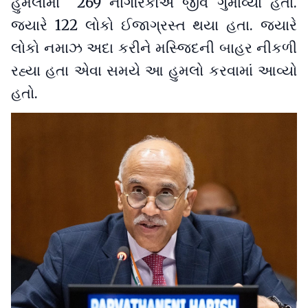
હુમલામાં 269 નાગરિકોએ જીવ ગુમાવ્યા હતા.
જ્યારે 122 લોકો ઈજાગ્રસ્ત થયા હતા. જ્યારે
લોકો નમાઝ અદા કરીને મસ્જિદની બાહર નીકળી
રહ્યા હતા એવા સમયે આ હુમલો કરવામાં આવ્યો
હતો.