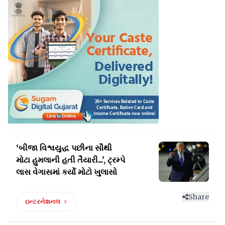
‘બીજા વિશ્વયુદ્ધ પછીના સૌથી
મોટા હુમલાની હતી તૈયારી...’,
ટ્રમ્પે
લાસ વેગાસમાં કર્યો મોટો ખુલાસો
Share
ઇન્ટરનેશનલ