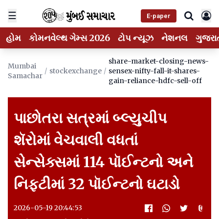
☰
E-paper
હોમ
કોમનવેલ્થ ગેમ્સ 2026
ટોપ ન્યૂઝ
નેશનલ
ગુજરા
share-market-closing-news-
Mumbai
/
stockexchange
/
sensex-nifty-fall-it-shares-
Samachar
gain-reliance-hdfc-sell-off
પાછોતરા સત્રમાં બ્લ્યુચીપ
શૅરોમાં વેચવાલી વધતાં
સેન્સેક્સમાં 114 પૉઈન્ટનો અને
નિફ્ટીમાં 32 પૉઈન્ટનો ઘટાડો
2026-05-19 20:44:53