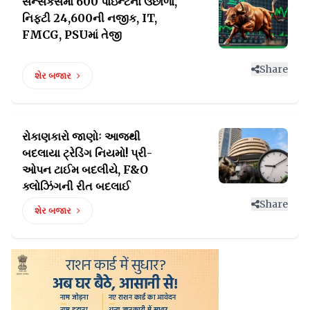
સેન્સેકસમાં 600 પોઇન્ટનો ઉછાળો,
નિફ્ટી
24,600ની નજીક, IT,
FMCG, PSUમાં તેજી
Share
શેર બજાર
રોકાણકારો જાણોઃ આજથી
બદલાયા ટ્રેડિંગ નિયમો!
પ્રી-
ઓપન ટાઈમ બદલીયે, F&O
ક્લોઝિંગની રીત બદલાઈ
Share
શેર બજાર