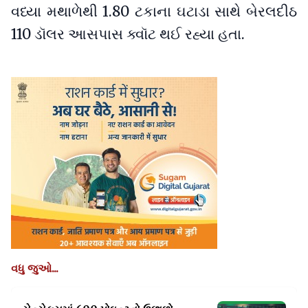
વધ્યા મથાળેથી 1.80 ટકાના ઘટાડા સાથે બેરલદીઠ
110 ડૉલર આસપાસ ક્વૉટ થઈ રહ્યા હતા.
વધુ જુઓ...