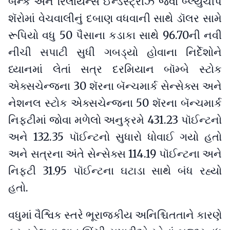
બૅન્ક અને રિલાયન્સ ઈન્ડસ્ટ્રીઝ જેવાં બ્લ્યુચીપ
શૅરોમાં વેચવાલીનું દબાણ વધવાની સાથે ડૉલર સામે
રૂપિયો વધુ 50 પૈસાના કડાકા સાથે 96.70ની નવી
નીચી સપાટી સુધી ગબડ્યો હોવાના નિર્દેશોને
ધ્યાનમાં લેતાં સત્ર દરમિયાન બૉમ્બે સ્ટોક
એક્સચેન્જના 30 શૅરના બૅન્ચમાર્ક સેન્સેક્સ અને
નેશનલ સ્ટોક એક્સચેન્જના 50 શૅરના બૅન્ચમાર્ક
નિફ્ટીમાં જોવા મળેલો અનુક્રમે 431.23 પૉઈન્ટનો
અને 132.35 પૉઈન્ટનો સુધારો ધોવાઈ ગયો હતો
અને સત્રના અંતે સેન્સેક્સ 114.19 પૉઈન્ટના અને
નિફ્ટી 31.95 પૉઈન્ટના ઘટાડા સાથે બંધ રહ્યો
હતો.
વધુમાં વૈશ્વિક સ્તરે ભૂરાજકીય અનિશ્ચિતતાને કારણે