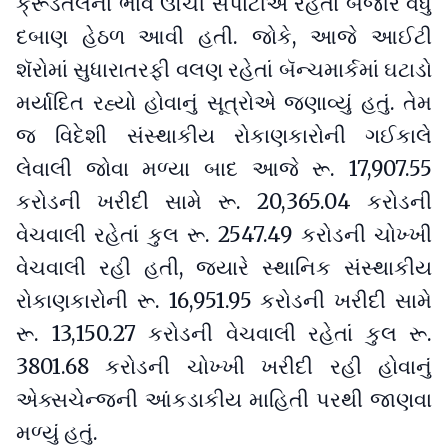
ક્રૂડતેલના ભાવ ઊંચી સપાટીએ રહેતાં બજાર વધુ
દબાણ હેઠળ આવી હતી. જોકે, આજે આઈટી
શૅરોમાં સુધારાતરફી વલણ રહેતાં બૅન્ચમાર્કમાં ઘટાડો
મર્યાદિત રહ્યો હોવાનું સૂત્રોએ જણાવ્યું હતું. તેમ
જ વિદેશી સંસ્થાકીય રોકાણકારોની ગઈકાલે
લેવાલી જોવા મળ્યા બાદ આજે રૂ. 17,907.55
કરોડની ખરીદી સામે રૂ. 20,365.04 કરોડની
વેચવાલી રહેતાં કુલ રૂ. 2547.49 કરોડની ચોખ્ખી
વેચવાલી રહી હતી, જ્યારે સ્થાનિક સંસ્થાકીય
રોકાણકારોની રૂ. 16,951.95 કરોડની ખરીદી સામે
રૂ. 13,150.27 કરોડની વેચવાલી રહેતાં કુલ રૂ.
3801.68 કરોડની ચોખ્ખી ખરીદી રહી હોવાનું
એક્સચેન્જની આંકડાકીય માહિતી પરથી જાણવા
મળ્યું હતું.