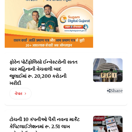
ફોરેન પોર્ટફોલિયો ઈન્વેસ્ટરોની સતત
ચાર મહિનાની
વેચવાલી બાદ
જુલાઈમાં રૂ. 20,200 કરોડની
ખરીદી
Share
વેપાર
ટોચની 10 કંપનીઓ પૈકી નવના માર્કેટ
કેપિટલાઈઝેશનમાં
રૂ. 2.51 લાખ