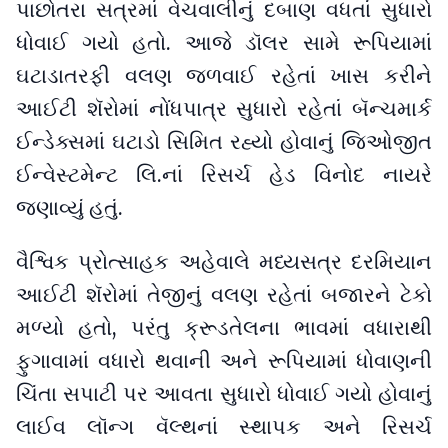
પાછોતરા સત્રમાં વેચવાલીનું દબાણ વધતાં સુધારો
ધોવાઈ ગયો હતો. આજે ડૉલર સામે રૂપિયામાં
ઘટાડાતરફી વલણ જળવાઈ રહેતાં ખાસ કરીને
આઈટી શૅરોમાં નોંધપાત્ર સુધારો રહેતાં બૅન્ચમાર્ક
ઈન્ડેક્સમાં ઘટાડો સિમિત રહ્યો હોવાનું જિઓજીત
ઈન્વેસ્ટમેન્ટ લિ.નાં રિસર્ચ હેડ વિનોદ નાયરે
જણાવ્યું હતું.
વૈશ્વિક પ્રોત્સાહક અહેવાલે મધ્યસત્ર દરમિયાન
આઈટી શૅરોમાં તેજીનું વલણ રહેતાં બજારને ટેકો
મળ્યો હતો, પરંતુ ક્રૂડતેલના ભાવમાં વધારાથી
ફુગાવામાં વધારો થવાની અને રૂપિયામાં ધોવાણની
ચિંતા સપાટી પર આવતા સુધારો ધોવાઈ ગયો હોવાનું
લાઈવ લૉન્ગ વૅલ્થનાં સ્થાપક અને રિસર્ચ