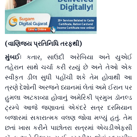
(વાણિજ્ય પ્રતિનિધિ તરફથી)
મુંબઈઃ
કતાર, સાઉદી અરેબિયા અને યુએઈ
તહેરાન સાથે ચર્ચા કરી રહ્યું છે અને તેઓ એક
સ્વીકૃત ડીલ સુધી પહોંચી શકે તેમ હોવાથી આ
ત્રણે દેશોની અરજને ધ્યાનમાં લેતાં અમે ઈરાન પર
હુમલા અટકાવ્યા હોવાનું અમેરિકી પ્રમુખ ડૉનલ્ડ
ટ્રમ્પે આજે જણાવતાં એકંદરે સત્ર દરમિયાન
બજારમાં સકારાત્મક વલણ જોવા મળ્યું હતું. તેમ
છતાં ખાસ કરીને પાછોતરા સત્રમાં એચડીએફસી