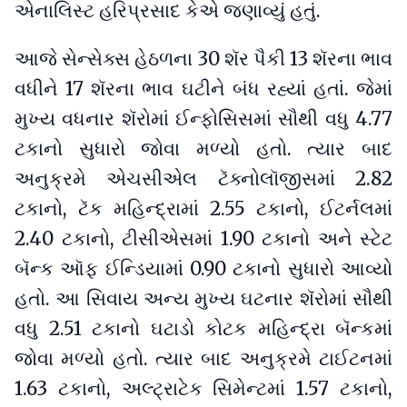
એનાલિસ્ટ હરિપ્રસાદ કેએ જણાવ્યું હતું.
આજે સેન્સેક્સ હેઠળના 30 શૅર પૈકી 13 શૅરના ભાવ
વધીને 17 શૅરના ભાવ ઘટીને બંધ રહ્યાં હતાં. જેમાં
મુખ્ય વધનાર શૅરોમાં ઈન્ફોસિસમાં સૌથી વધુ 4.77
ટકાનો સુધારો જોવા મળ્યો હતો. ત્યાર બાદ
અનુક્રમે એચસીએલ ટૅક્નોલૉજીસમાં 2.82
ટકાનો, ટૅક મહિન્દ્રામાં 2.55 ટકાનો, ઈટર્નલમાં
2.40 ટકાનો, ટીસીએસમાં 1.90 ટકાનો અને સ્ટેટ
બૅન્ક ઑફ ઈન્ડિયામાં 0.90 ટકાનો સુધારો આવ્યો
હતો. આ સિવાય અન્ય મુખ્ય ઘટનાર શૅરોમાં સૌથી
વધુ 2.51 ટકાનો ઘટાડો કોટક મહિન્દ્રા બૅન્કમાં
જોવા મળ્યો હતો. ત્યાર બાદ અનુક્રમે ટાઈટનમાં
1.63 ટકાનો, અલ્ટ્રાટેક સિમેન્ટમાં 1.57 ટકાનો,