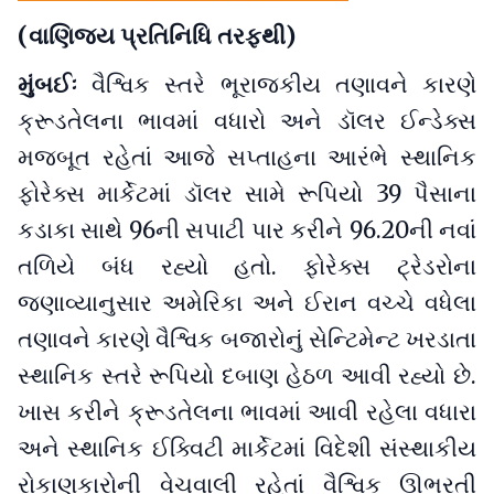
(વાણિજ્ય પ્રતિનિધિ તરફથી)
મુંબઈઃ
વૈશ્વિક સ્તરે ભૂરાજકીય તણાવને કારણે
ક્રૂડતેલના ભાવમાં વધારો અને ડૉલર ઈન્ડેક્સ
મજબૂત રહેતાં આજે સપ્તાહના આરંભે સ્થાનિક
ફોરેક્સ માર્કેટમાં ડૉલર સામે રૂપિયો 39 પૈસાના
કડાકા સાથે 96ની સપાટી પાર કરીને 96.20ની નવાં
તળિયે બંધ રહ્યો હતો. ફોરેક્સ ટ્રેડરોના
જણાવ્યાનુસાર અમેરિકા અને ઈરાન વચ્ચે વધેલા
તણાવને કારણે વૈશ્વિક બજારોનું સેન્ટિમેન્ટ ખરડાતા
સ્થાનિક સ્તરે રૂપિયો દબાણ હેઠળ આવી રહ્યો છે.
ખાસ કરીને ક્રૂડતેલના ભાવમાં આવી રહેલા વધારા
અને સ્થાનિક ઈક્વિટી માર્કેટમાં વિદેશી સંસ્થાકીય
રોકાણકારોની વેચવાલી રહેતાં વૈશ્વિક ઊભરતી