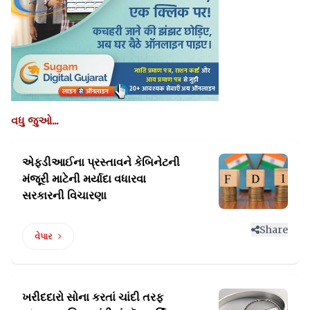
વધુ જુઓ...
એફડીઆઈના પ્રસ્તાવને કેબિનેટની
મંજૂરી માટેની
મર્યાદા વધારવા
સરકારની વિચારણા
Share
વેપાર
ખરીદદારો સોના કરતાં ચાંદી તરફ