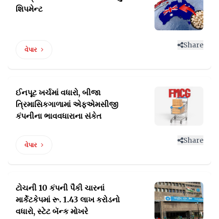
શિપમેન્ટ
Share
વેપાર
ઈનપૂટ ખર્ચમાં વધારો, બીજા
ત્રિમાસિકગાળામાં
એફએમસીજી
કંપનીના ભાવવધારાના સંકેત
Share
વેપાર
ટોચની 10 કંપની પૈકી ચારનાં
માર્કેટકેપમાં
રૂ. 1.43 લાખ કરોડનો
વધારો, સ્ટેટ બૅન્ક મોખરે