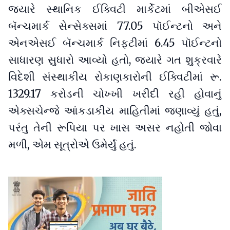
જ્યારે સ્થાનિક ઈક્વિટી માર્કેટમાં બીએસઈ
બૅન્ચમાર્ક સેન્સેક્સમાં 77.05 પૉઈન્ટનો અને
એનએસઈ બૅન્ચમાર્ક નિફ્ટીમાં 6.45 પૉઈન્ટનો
સાધારણ સુધારો આવ્યો હતો, જ્યારે ગત શુક્રવારે
વિદેશી સંસ્થાકીય રોકાણકારોની ઈક્વિટીમાં રૂ.
1329.17 કરોડની ચોખ્ખી ખરીદી રહી હોવાનું
એક્સચેન્જે આંકડાકીય માહિતીમાં જણાવ્યું હતું,
પરંતુ તેની રૂપિયા પર ખાસ અસર નહોતી જોવા
મળી, એમ સૂત્રોએ ઉમેર્યું હતું.