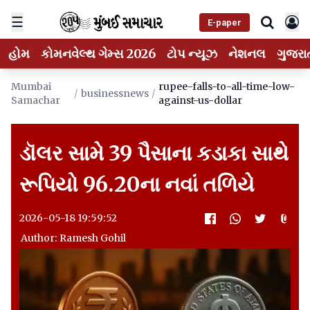
☰
E-paper
હોમ
કોમનવેલ્થ ગેમ્સ 2026
ટોપ ન્યૂઝ
નેશનલ
ગુજરા
Mumbai
rupee-falls-to-all-time-low-
/
businessnews
/
Samachar
against-us-dollar
ડૉલર સામે 39 પૈસાના કડાકા સાથે
રૂપિયો 96.20ના નવાં તળિયે
2026-05-18 19:59:52
Author: Ramesh Gohil