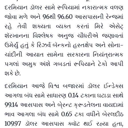
દરમિયાન ડૉલર સામે રૂપિયામાં નકારાત્મક વલણ
જોવા મળે અને 96થી 96.60 આસપાસની રેન્જમાં
રહે તેવી શક્યતા વ્યક્ત કરતાં મિરે એસેટ્
શૅરખાનના વિશ્લેષક અનુજ ચૌધરીએ જણાવતાં
ઉમેર્યું હતું કે રિઝર્વ બૅન્કનો હસ્તક્ષેપ અને સોના-
ચાંદીની આયાત સામેના સરકારના નિયંત્રાત્મક
પગલાં અમુક અંશે ગબડતાં રૂપિયાને ટેકો આપી
શકે છે.
દરમિયાન આજે વિશ્વ બજારમાં ડૉલર ઈન્ડેક્સ
આગલા બંધ સામે સાધારણ 0.14 ટકાના ઘટાડા સાથે
99.14 આસપાસ અને બે્રન્ટ ક્રૂડતેલના વાયદામાં
ભાવ આગલા બંધ સામે 0.65 ટકા વધીને બેરલદીઠ
109.97 ડૉલર આસપાસ ક્વૉટ થઈ રહ્યા હતા,