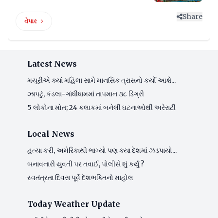
Share
વેપાર
Latest News
મયૂરીએ ક્યાં મહિલા સામે માનસિક ત્રાસનો કર્યો આક્ષે...
ઝાપટું, કંડલા-ગાંધીધામમાં તાપમાન ૩૮ ડિગ્રી
5 લોકોના મોત; 24 કલાકમાં બનેલી ઘટનાઓથી અરેરાટી
Local News
હત્યા કરી, અમેરિકાથી ભાગ્યો પણ ક્યા દેશમાં ઝડપાયો...
બનાવનારી યુવતી પર તવાઈ, પોલીસે શું કર્યું ?
સ્વતંત્રતા દિવસ પૂર્વે દેશભક્તિનો માહોલ
Today Weather Update