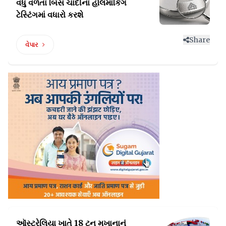
વધુ વળતા બિસ ચાંદીનાં
હૉલમાર્કિંગ
ટેસ્ટિંગમાં વધારો કરશે
Share
વેપાર
ઑસ્ટ્રેલિયા ખાતે 18 ટન
મખાનાનું