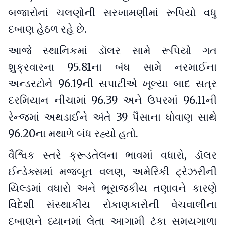
બજારોનાં ચલણોની સરખામણીમાં રૂપિયો વધુ
દબાણ હેઠળ રહે છે.
આજે સ્થાનિકમાં ડૉલર સામે રૂપિયો ગત
શુક્રવારના 95.81ના બંધ સામે નરમાઈના
અન્ડરટોને 96.19ની સપાટીએ ખૂલ્યા બાદ સત્ર
દરમિયાન નીચામાં 96.39 અને ઉપરમાં 96.11ની
રેન્જમાં અથડાઈને અંતે 39 પૈસાના ધોવાણ સાથે
96.20ના મથાળે બંધ રહ્યો હતો.
વૈશ્વિક સ્તરે ક્રૂડતેલના ભાવમાં વધારો, ડૉલર
ઈન્ડેક્સમાં મજબૂત વલણ, અમેરિકી ટ્રેઝરીની
યિલ્ડમાં વધારો અને ભૂરાજકીય તણાવને કારણે
વિદેશી સંસ્થાકીય રોકાણકારોની વેચવાલીના
દબાણને ધ્યાનમાં લેતા આગામી ટૂંકા સમયગાળા