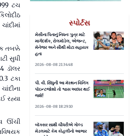
 999 ટચ
 કિલોદીઠ
સ્પોર્ટસ
ચાંદીમાં
મેસીના પિતાનું નિધનઃ પુત્ર માટે
માર્ગદર્શક, રોલમૉડેલ, એજન્ટ,
 તબક્કે
મૅનેજર અને સૌથી મોટા સહાયક
હતા
ટી સુધી
2026-08-08 21:34:48
54 ડૉલર
0.3 ટકા
પી. વી. સિંધુની આ મૅરથન વિનિંગ
ચાંદીના
પૉઇન્ટજોશો તો શ્વાસ અધ્ધર થઈ
જશે!
ઈ રહ્યા
2026-08-08 18:29:10
ાવ ઊંચી
બૉક્સર સાક્ષી ચૌધરીએ ગોલ્ડ
ીતિવિષયક
મેડલમાટે કેમ કોહલીનો આભાર