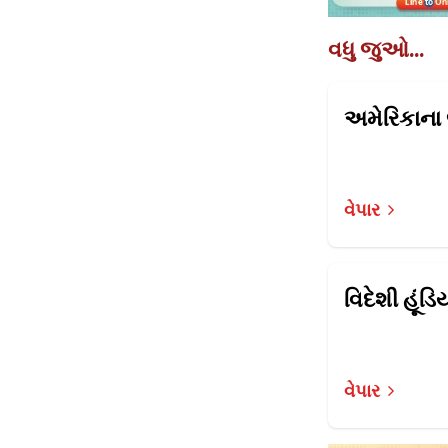
વધુ જુઓ...
વેપાર
વિદેશી હૂ
વેપાર