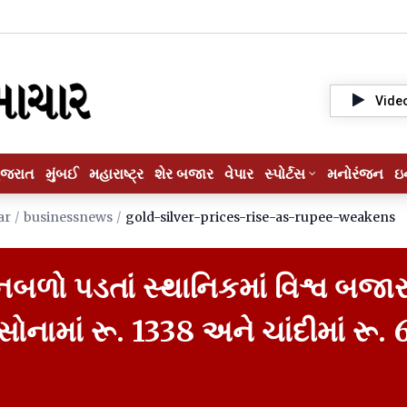
Vide
ુજરાત
મુંબઈ
મહારાષ્ટ્ર
શેર બજાર
વેપાર
સ્પોર્ટસ
મનોરંજન
ઇ
ar
/
businessnews
/
gold-silver-prices-rise-as-rupee-weakens
નબળો પડતાં સ્થાનિકમાં વિશ્વ બજા
ોનામાં રૂ. 1338 અને ચાંદીમાં રૂ. 