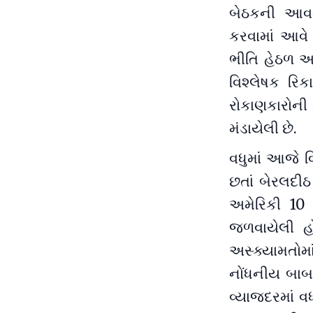
બેઠકની આવતી
કરવામાં આવે 
ભીતિ હેઠળ આ
વિશ્લેષક રિકા
રોકાણકારોની
મંડાયેલી છે.
વધુમાં આજે વ
છતાં બેરલદીઠ
અમેરિકી 10
જળવાયેલી હ
અસ્ક્યામતોમાં
નોંધનીય બાબત
વ્યાજદરમાં વ