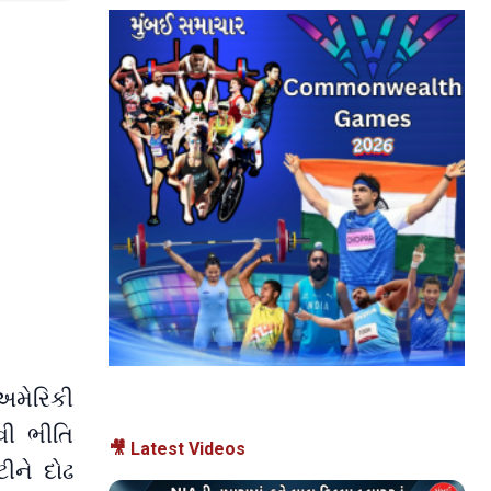
 અમેરિકી
ેવી ભીતિ
🎥 Latest Videos
ીને દોઢ