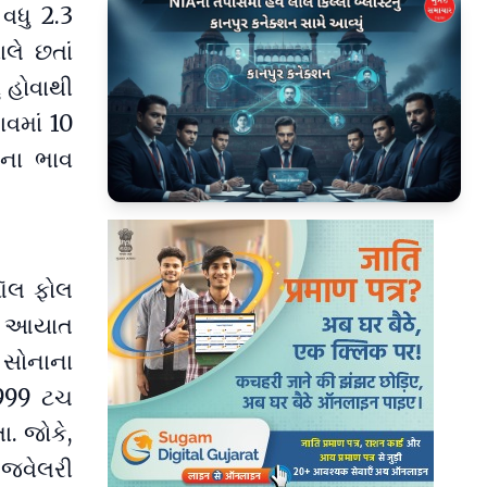
વધુ 2.3
લે છતાં
ં હોવાથી
વમાં 10
ીના ભાવ
▶
 ઑલ ફોલ
ાં આયાત
 સોનાના
 999 ટચ
ા. જોકે,
 જ્વેલરી