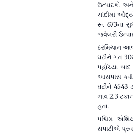
ઉત્પાદકો અન
ચાંદીમાં ઔદ્
રૂ. 673ના સુ
જ્વેલરી ઉત્પાદ
દરમિયાન આજે
ઘટીને ગત 30મ
પહોંચ્યા બા
આસપાસ ક્વૉટ
ઘટીને 4543 ડ
ભાવ 2.3 ટકાન
હતા.
પશ્ચિમ એશિય
સપાટીએ પ્રવર