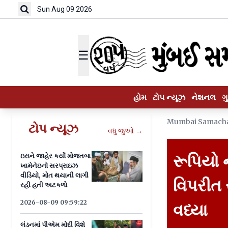
Sun Aug 09 2026
☰
હોમ
ટોપ ન્યૂઝ
નેશનલ
ગ
Mumbai Samach
ટોપ ન્યૂઝ
વધુ જુઓ →
રૂપિયો 
ઇરાને જાહેર કર્યો મોજતબા
ખામેનેઇનો સરપ્રાઇઝ
વીડિયો, મોત થયાની લાગી
વિપરીત સ
રહી હતી અટકળો
2026-08-09 09:59:22
વધ્યા
લંડનમાં પીએમ મોદી વિશે