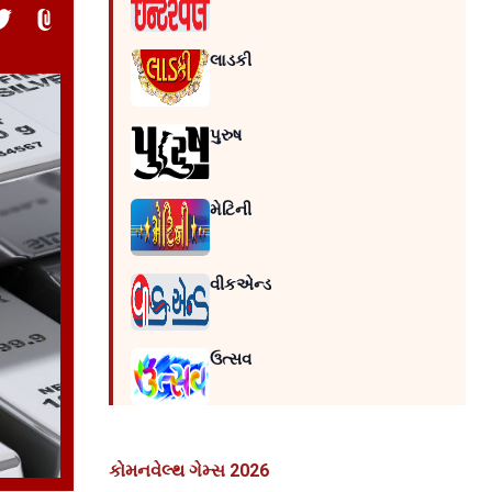
લાડકી
પુરુષ
મેટિની
વીકએન્ડ
ઉત્સવ
કોમનવેલ્થ ગેમ્સ 2026