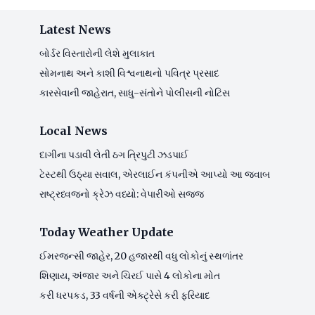
Latest News
બોર્ડર વિસ્તારોની લેશે મુલાકાત
સોમનાથ અને કાશી વિશ્વનાથનો પવિત્ર પ્રસાદ
કારસેવાની જાહેરાત, સાધુ-સંતોને પોલીસની નોટિસ
Local News
દાગીના પડાવી લેતી ઠગ ત્રિપુટી ઝડપાઈ
ટેસ્ટથી ઉઠ્યા સવાલ, એરલાઈન કંપનીએ આપ્યો આ જવાબ
રાષ્ટ્રધ્વજનો ક્રેઝ વધ્યો: વેપારીઓ સજ્જ
Today Weather Update
ઈમરજન્સી જાહેર, 20 હજારથી વધુ લોકોનું સ્થળાંતર
શિણાય, અંજાર અને ચિરઈ પાસે 4 લોકોના મોત
કરી ધરપકડ, 33 વર્ષની એક્ટ્રેસે કરી ફરિયાદ