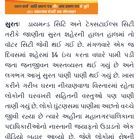
સુરતઃ
ડાયમન્ડ સિટિ અને ટેક્સટાઈલ્સ સિટી
તરીકે જાણીતા સુરત શહેરની હાલત હાલમાં તો
વૉટર સિટી જેવી થઈ ગઈ છે. મંગળવારે એક જ
દિવસમાં શહેરમાં 14 ઇંચ કરતા વધારે પામી પડી
જતા જનજીવન અસ્તવ્યસ્ત થઈ ગયું છે અને
લગભગ આખું સુરત પાણી પાણી થઈ ગયું છે. ખાસ
કરીને ગરીબ ઘરના નીચાણવાળા વિસ્તારમાં રહેતા
લોકોની ઘરવખરી સહિતની વસ્તુઓ પણ પાણી
તાણી ગયું છે. લોકો ઘુંટણસમા પાણીમા અછતો વચ્ચે
જીવી રહ્યા છે ત્યારે અહીંના મહાનગરપાલિકાના
પદાધિકારીઓનો નાસ્તાની જયાફતો ઉડાડતો એક
વીડિયો બહાર આવ્યો છે, જેણે લોકોમાં રોષની