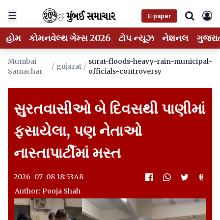
☰
E-paper
હોમ
કોમનવેલ્થ ગેમ્સ 2026
ટોપ ન્યૂઝ
નેશનલ
ગુજરા
Mumbai
surat-floods-heavy-rain-municipal-
/
gujarat
/
Samachar
officials-controversy
સુરતવાસીઓ બે દિવસથી પાણીમાં
ફસાયેલા, પણ નેતાઓ
નાસ્તાપાર્ટીમાં મસ્ત
2026-07-08 18:53:48
Author: Pooja Shah