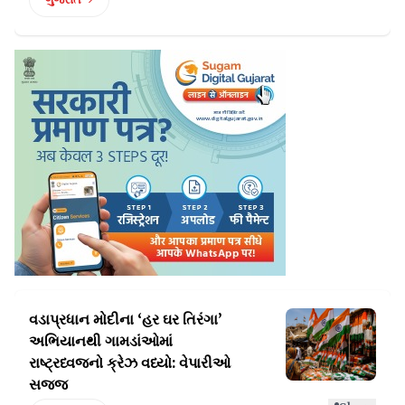
વડાપ્રધાન મોદીના ‘હર ઘર તિરંગા’
અભિયાનથી ગામડાંઓમાં
રાષ્ટ્રધ્વજનો ક્રેઝ વધ્યો: વેપારીઓ
સજ્જ