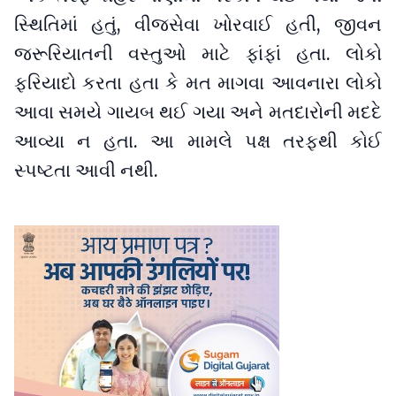
સ્થિતિમાં હતું, વીજસેવા ખોરવાઈ હતી, જીવન
જરૂરિયાતની વસ્તુઓ માટે ફાંફાં હતા. લોકો
ફરિયાદો કરતા હતા કે મત માગવા આવનારા લોકો
આવા સમયે ગાયબ થઈ ગયા અને મતદારોની મદદે
આવ્યા ન હતા. આ મામલે પક્ષ તરફથી કોઈ
સ્પષ્ટતા આવી નથી.