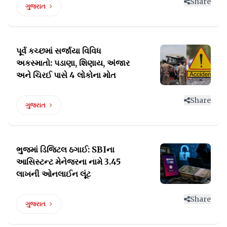
Share
ગુજરાત
પૂર્વ કચ્છમાં સર્જાયા વિવિધ
અકસ્માતો: પડાણા,
શિણાય, અંજાર
અને ચિરઈ પાસે 4 લોકોના મોત
Share
ગુજરાત
ભુજમાં ડિજિટલ ઠગાઈ: SBIના
આસિસ્ટન્ટ મેનેજરના
નામે 3.45
લાખની ઓનલાઈન લૂંટ
Share
ગુજરાત