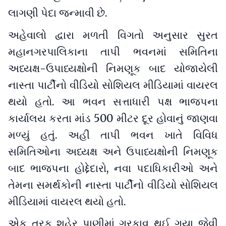
લાગણી પેદા જન્માવી છે.
અહેવાલો દ્વારા મળતી વિગતો અનુસાર સુરત
મહાનગરપાલિકાના તાપી ભવનમાં સમિતિના
અધ્યક્ષ-ઉપાધ્યક્ષોની નિમણૂક બાદ યોજાયેલી
નાસ્તા પાર્ટીનો વીડિયો સોશિયલ મીડિયામાં વાયરલ
થયો હતો. આ ભવન સત્તાધારી પક્ષ ભાજપના
કાર્યાલય કરતા માંડ 500 મીટર દૂર હોવાનું જાણવા
મળ્યું હતું. અહીં તાપી ભવન ખાતે વિવિધ
સમિતિઓના અધ્યક્ષ અને ઉપાધ્યક્ષોની નિમણૂક
બાદ ભાજપના હોદ્દેદારો, નવા પદાધિકારીઓ અને
તેમના સમર્થકોની નાસ્તા પાર્ટીનો વીડિયો સોશિયલ
મીડિયામાં વાયરલ થયો હતો.
એક તરફ શહેર પાણીમાં ગરકાવ થઈ ગયા જેવી