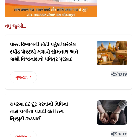
વધુ જુઓ...
પોસ્ટ વિભાગની મોટી પહેલ! ઘરેબેઠા
સ્પીડ પોસ્ટથી મંગાવો
સોમનાથ અને
કાશી વિશ્વનાથનો પવિત્ર પ્રસાદ
Share
ગુજરાત
રાપરમાં દર્દ દૂર કરવાની વિધિના
નામે
દાગીના પડાવી લેતી ઠગ
ત્રિપુટી ઝડપાઈ
Share
ગુજરાત