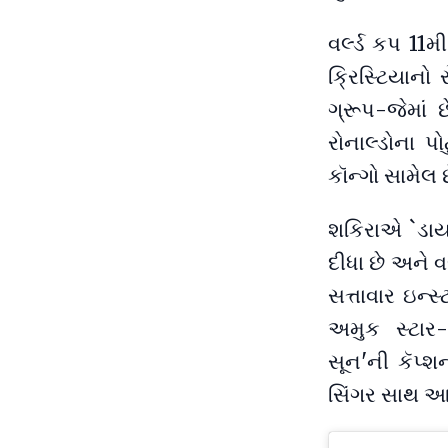
વર્લ્ડ કપ 11મ
ક્રિસ્ટિયાનો 
ગ્રૂપ-જેમાં 
રોનાલ્ડોના પ
કૉન્ગો સામેલ છ
શકિરાએ `ડાય 
દીધા છે અને વ
સત્તાવાર ઇન્
અમુક સ્ટાર
સૂન'ની કૅપ્શ
સિંગર સાથ આપ