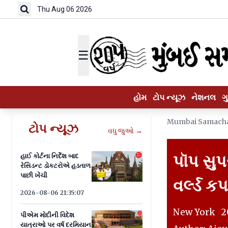
Thu Aug 06 2026
☰
હોમ
ટોપ ન્યૂઝ
નેશનલ
ગ
Mumbai Samach
ટોપ ન્યૂઝ
વધુ જુઓ →
પૉપ સુપર
હાઈ કોર્ટના નિર્દેશ બાદ
રેસિડન્ટ ડોકટરોએ હડતાળ
પાછી ખેંચી
વર્લ્ડ ક
2026-08-06 21:35:07
New York 20
પીએમ મોદીની વિદેશ
યાત્રાઓ પર વર્ષ દરમિયાન