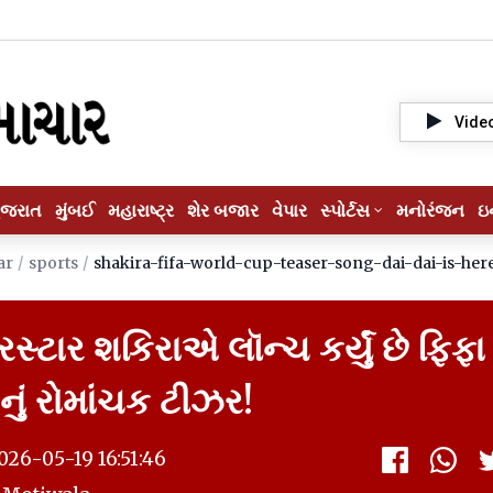
Vide
ુજરાત
મુંબઈ
મહારાષ્ટ્ર
શેર બજાર
વેપાર
સ્પોર્ટસ
મનોરંજન
ઇ
ar
/
sports
/
shakira-fifa-world-cup-teaser-song-dai-dai-is-her
સ્ટાર શકિરાએ લૉન્ચ કર્યું છે ફિફા
પનું રોમાંચક ટીઝર!
26-05-19 16:51:46