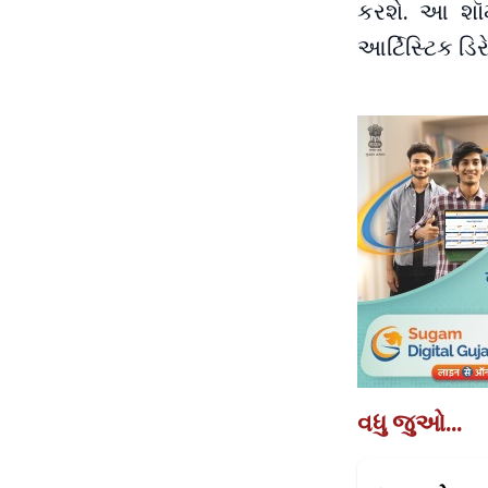
કરશે. આ શૉમ
આર્ટિસ્ટિક ડિર
વધુ જુઓ...