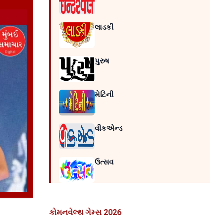
લાડકી
પુરુષ
મેટિની
વીકએન્ડ
ઉત્સવ
કોમનવેલ્થ ગેમ્સ 2026