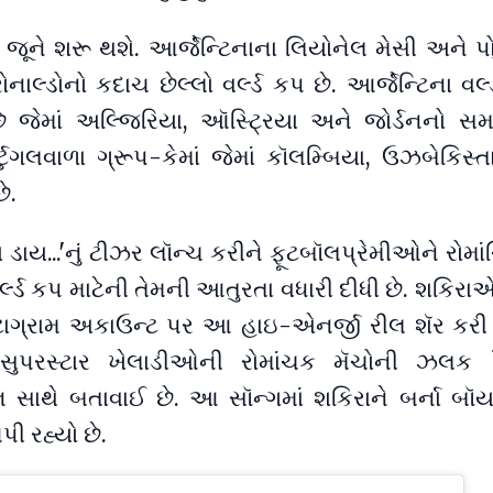
ી જૂને શરૂ થશે. આર્જેન્ટિનાના લિયોનેલ મેસી અને પો
રોનાલ્ડોનો કદાચ છેલ્લો વર્લ્ડ કપ છે. આર્જેન્ટિના વર્
છે જેમાં અલ્જિરિયા, ઑસ્ટ્રિયા અને જોર્ડનનો સમા
ોર્ટુગલવાળા ગ્રૂપ-કેમાં જેમાં કૉલમ્બિયા, ઉઝબેકિસ
ે.
ડાય...'નું ટીઝર લૉન્ચ કરીને ફૂટબૉલપ્રેમીઓને રોમા
ર્લ્ડ કપ માટેની તેમની આતુરતા વધારી દીધી છે. શકિરા
સ્ટાગ્રામ અકાઉન્ટ પર આ હાઇ-એનર્જી રીલ શૅર કરી છ
-સુપરસ્ટાર ખેલાડીઓની રોમાંચક મૅચોની ઝલક 
ન સાથે બતાવાઈ છે. આ સૉન્ગમાં શકિરાને બર્ના બૉ
ી રહ્યો છે.