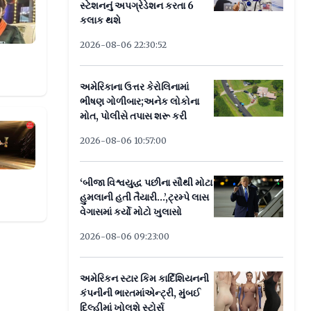
 પામ્યો
સ્ટેશનનું અપગ્રેડેશન કરતા 6
કલાક થશે
2026-08-06 22:30:52
અમેરિકાના ઉત્તર કેરોલિનામાં
ભીષણ ગોળીબાર;અનેક લોકોના
મોત, પોલીસે તપાસ શરૂ કરી
દ જીત્યો આઠ મેડલ અને બે ટ્રોફી
2026-08-06 10:57:00
‘બીજા વિશ્વયુદ્ધ પછીના સૌથી મોટા
હુમલાની હતી તૈયારી...’,ટ્રમ્પે લાસ
વેગાસમાં કર્યો મોટો ખુલાસો
2026-08-06 09:23:00
અમેરિકન સ્ટાર કિમ કાર્દિશિયનની
કંપનીની ભારતમાંએન્ટ્રી, મુંબઈ
દિલ્હીમાં ખોલશે સ્ટોર્સ