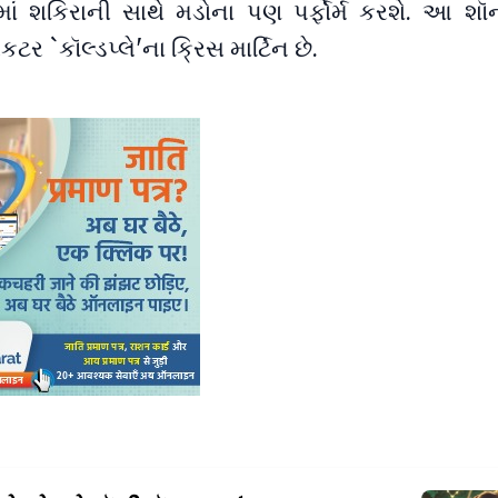
ાં શકિરાની સાથે મડોના પણ પર્ફોર્મ કરશે. આ શૉન
ેકટર `કૉલ્ડપ્લે'ના ક્રિસ માર્ટિન છે.