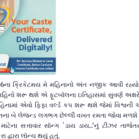
6ના ક્રિકેટમય મે મહિનાનો અંત નજીક આવી રહ્યો
હિનો શરૂ થશે એ ફૂટબૉલના ઇતિહાસમાં સુવર્ણ અક્ષરે
નામાં એવો ફિફા વર્લ્ડ કપ શરૂ થશે જેમાં વિશ્વની
તના બે લેજન્ડ લગભગ છેલ્લી વખત રમતા જોવા મળશ
માટેના સત્તાવાર સૉન્ગ `ડાય ડાય...'નું ટીઝર તાજેત
ા દ્વારા લૉન્ચ થયું હતું.