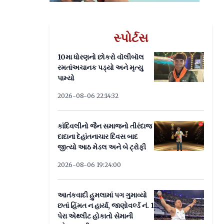
સ્પોર્ટસ
10મા ધોરણનો છોકરો વૉલીબૉલ
રમતાંઅચાનક પડ્યો અને મૃત્યુ
પામ્યો
2026-08-06 22:14:32
કાંદિવલીનો જૈન સમાજનો તીરંદાજ
દાદાના દેહાંતનાચાર દિવસ બાદ
જીત્યો આઠ મેડલ અને બે ટ્રોફી
2026-08-06 19:24:00
આતંકવાદી હુમલામાં પગ ગુમાવ્યો
છતાં હિંમત ન હાર્યા, જાણોવર્લ્ડ નં. 1
પેરા એથ્લીટ હોકાતો સેમાની