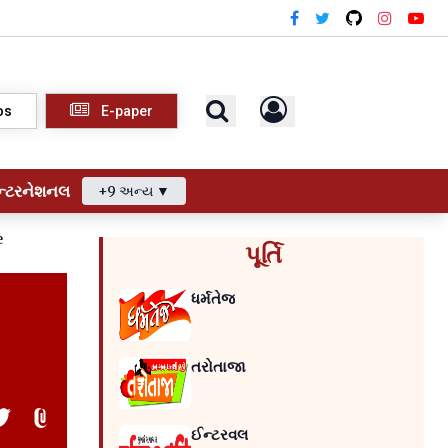
os
E-paper
ન્ટરનેશનલ
+9 અન્ય ▼
e
પૂર્તિ
ધર્મતેજ
તરોતાજા
ઈન્ટરવલ