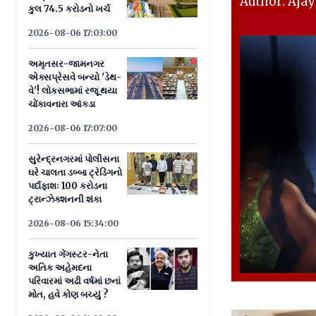
Author: Aja
કુલ 74.5 કરોડનો ખર્ચ
2026-08-06 17:03:00
અમૃતસર-જામનગર
એક્સપ્રેસવે બન્યો 'ડેથ-
વે'! લોકસભામાં રજૂ થયા
ચોંકાવનારા આંકડા
2026-08-06 17:07:00
સુરેન્દ્રનગરમાં પોલીસના
ઘરે ચાલતા ડબ્બા ટ્રેડિંગનો
પર્દાફાશઃ 100 કરોડના
ટ્રાન્ઝેક્શનની શંકા
2026-08-06 15:34:00
કુખ્યાત ગેંગસ્ટર-નેતા
અતિક અહેમદના
પરિવારમાં અઢી વર્ષમાં છનાં
મોત, હવે કોણ બચ્યું ?