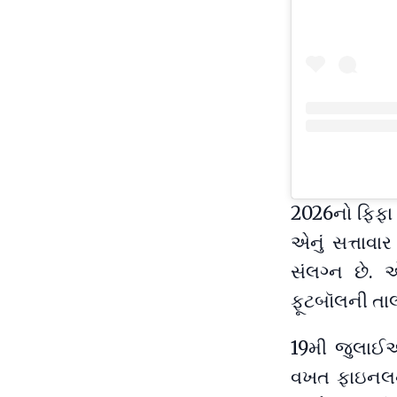
2026નો ફિફા વ
એનું સત્તાવ
સંલગ્ન છે. એ
ફૂટબૉલની તાલ
19મી જુલાઈએ 
વખત ફાઇનલના 