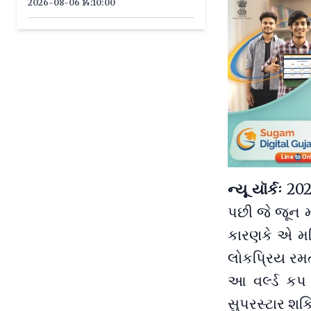
2026-08-06 14:10:00
ન્યૂ યૉર્કઃ
202
પછી જે જૂન મ
કારણકે એ મહિ
લોકપ્રિય રમ
આ વર્લ્ડ કપ 
સુપરસ્ટાર શકિર