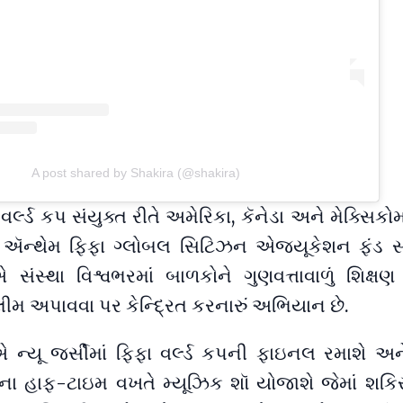
A post shared by Shakira (@shakira)
ર્લ્ડ કપ સંયુક્ત રીતે અમેરિકા, કૅનેડા અને મેક્સિકોમા
ાર ઍન્થેમ ફિફા ગ્લોબલ સિટિઝન એજ્યૂકેશન ફંડ 
 સંસ્થા વિશ્વભરમાં બાળકોને ગુણવત્તાવાળું શિક્ષ
ીમ અપાવવા પર કેન્દ્રિત કરનારું અભિયાન છે.
ન્યૂ જર્સીમાં ફિફા વર્લ્ડ કપની ફાઇનલ રમાશે અન
હાફ-ટાઇમ વખતે મ્યૂઝિક શૉ યોજાશે જેમાં શકિરા પ