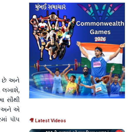
 છે અને
 લખાશે,
 આ સૌથી
ે અને એ
રમાં પૉપ
🎥 Latest Videos