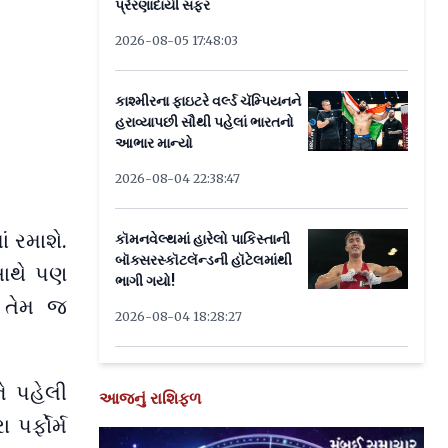
પ્રેરણાદાયી સફર
2026-08-05 17:48:03
કાશ્મીરના ફાઇટરે વર્લ્ડ ચૅમ્પિયનને
હરાવ્યાપછી સૌથી પહેલાં ભારતનો
આભાર માન્યો
2026-08-04 22:38:47
ં રમાશે.
કૉમનવેલ્થમાં હારેલો પાકિસ્તાની
બૉક્સરસ્કૉટલૅન્ડની હૉટેલમાંથી
સાથે પણ
ભાગી ગયો!
ણ તેમ જ
2026-08-04 18:28:27
ે પહેલી
આજનું રાશિફળ
ર્ફોર્મ