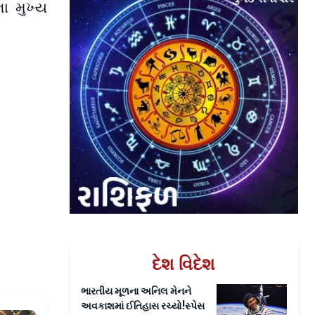
ા મુખ્ય
દેશ વિદેશ
ભારતીય મૂળના અનિલ મેનને
અવકાશમાં ઈતિહાસ રચ્યો!સ્પેસ