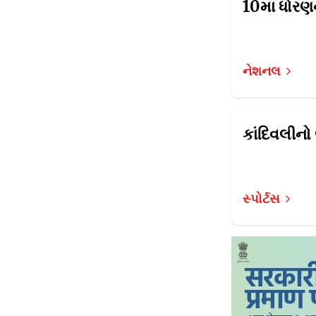
નેશનલ
સ્પોર્ટસ