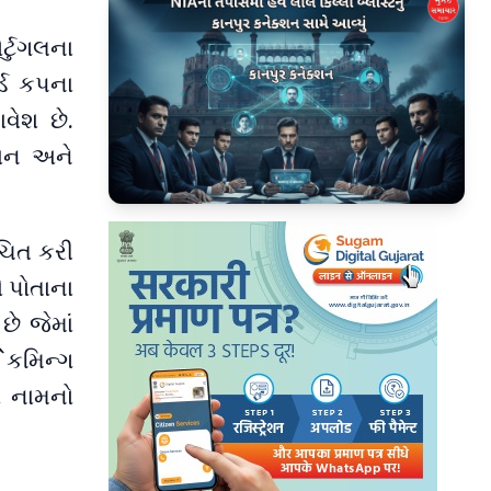
ર્ટુગલના
લ્ડ કપના
વેશ છે.
્તાન અને
▶
ંચિત કરી
એ પોતાના
ે જેમાં
`કમિન્ગ
ય નામનો