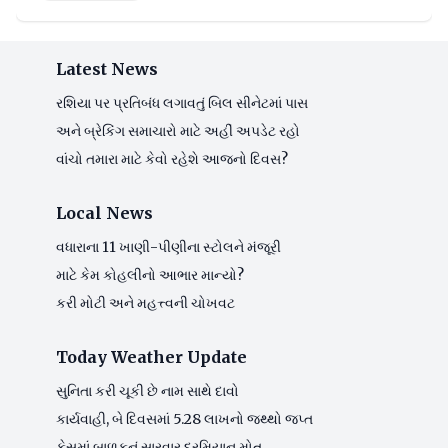
Latest News
રશિયા પર પ્રતિબંધ લગાવતું બિલ સીનેટમાં પાસ
અને બ્રેકિંગ સમાચારો માટે અહીં અપડેટ રહો
વાંચો તમારા માટે કેવો રહેશે આજનો દિવસ?
Local News
વધારાના 11 ખાણી-પીણીના સ્ટોલને મંજૂરી
માટે કેમ કોહલીનો આભાર માન્યો?
કરી મોટી અને મહત્ત્વની ચોખવટ
Today Weather Update
સુનિતા કરી ચૂકી છે નામ સાથે દાવો
કાર્યવાહી, બે દિવસમાં 5.28 લાખનો જથ્થો જપ્ત
કેસમાં બાળકનું સારવાર દરમિયાન મોત