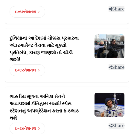
Share
ઇન્ટરનેશનલ
દુનિયાના આ દેશમાં ચોક્કસ પ્રકારના
અંડરગાર્મેન્ટ વેચવા
માટે મૂક્યો
પ્રતિબંધ, કારણ જાણશો તો ચોંકી
જશો!
Share
ઇન્ટરનેશનલ
ભારતીય મૂળના અનિલ મેનને
અવકાશમાં ઈતિહાસ રચ્યો!
સ્પેસ
સ્ટેશનનું અપગ્રેડેશન કરતા 6 કલાક
થશે
Share
ઇન્ટરનેશનલ