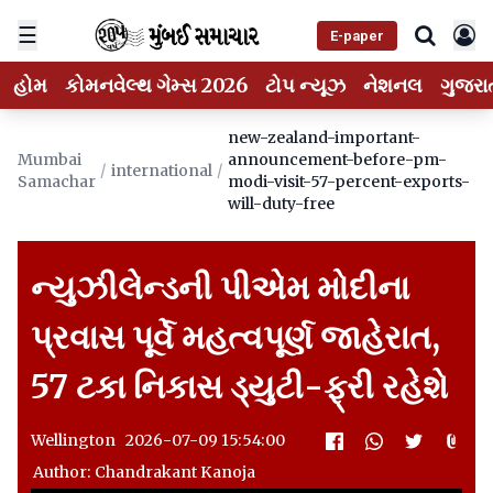
☰
E-paper
હોમ
કોમનવેલ્થ ગેમ્સ 2026
ટોપ ન્યૂઝ
નેશનલ
ગુજરા
new-zealand-important-
Mumbai
announcement-before-pm-
/
international
/
Samachar
modi-visit-57-percent-exports-
will-duty-free
ન્યુઝીલેન્ડની પીએમ મોદીના
પ્રવાસ પૂર્વે મહત્વપૂર્ણ જાહેરાત,
57 ટકા નિકાસ ડ્યુટી-ફ્રી રહેશે
Wellington 2026-07-09 15:54:00
Author: Chandrakant Kanoja