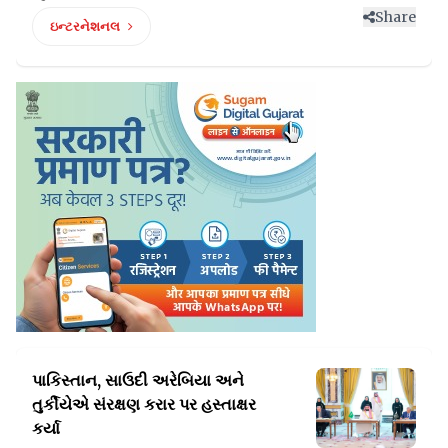
Share
ઇન્ટરનેશનલ
પાકિસ્તાન, સાઉદી અરેબિયા અને
તુર્કીયેએ
સંરક્ષણ કરાર પર હસ્તાક્ષર
કર્યા