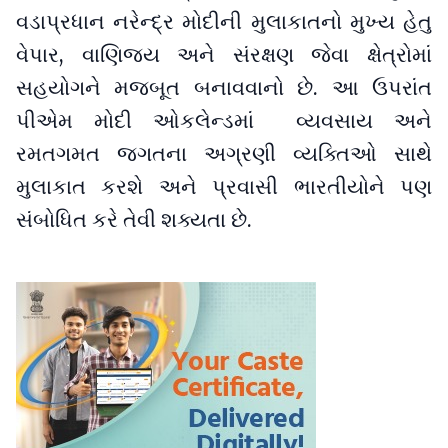
વડાપ્રધાન નરેન્દ્ર મોદીની મુલાકાતનો મુખ્ય હેતુ
વેપાર, વાણિજ્ય અને સંરક્ષણ જેવા ક્ષેત્રોમાં
સહયોગને મજબૂત બનાવવાનો છે. આ ઉપરાંત
પીએમ મોદી ઓકલેન્ડમાં વ્યવસાય અને
રમતગમત જગતના અગ્રણી વ્યક્તિઓ સાથે
મુલાકાત કરશે અને પ્રવાસી ભારતીયોને પણ
સંબોધિત કરે તેવી શક્યતા છે.