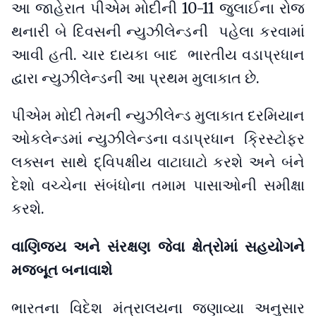
આ જાહેરાત પીએમ મોદીની 10-11 જુલાઈના રોજ
થનારી બે દિવસની ન્યુઝીલેન્ડની પહેલા કરવામાં
આવી હતી. ચાર દાયકા બાદ ભારતીય વડાપ્રધાન
દ્વારા ન્યુઝીલેન્ડની આ પ્રથમ મુલાકાત છે.
પીએમ મોદી તેમની ન્યુઝીલેન્ડ મુલાકાત દરમિયાન
ઓકલેન્ડમાં ન્યુઝીલેન્ડના વડાપ્રધાન ક્રિસ્ટોફર
લક્સન સાથે દ્વિપક્ષીય વાટાઘાટો કરશે અને બંને
દેશો વચ્ચેના સંબંધોના તમામ પાસાઓની સમીક્ષા
કરશે.
વાણિજ્ય અને સંરક્ષણ જેવા ક્ષેત્રોમાં સહયોગને
મજબૂત બનાવાશે
ભારતના વિદેશ મંત્રાલયના જણાવ્યા અનુસાર