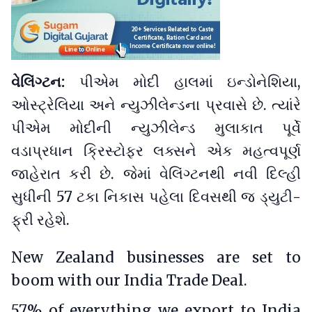
વેલિંગ્ટન:
પીએમ મોદી હાલમાં ઇન્ડોનેશિયા,
ઓસ્ટ્રેલિયા અને ન્યુઝીલેન્ડના પ્રવાસે છે. ત્યાંરે
પીએમ મોદીની ન્યુઝીલેન્ડ મુલાકાત પૂર્વે
વડાપ્રધાન ક્રિસ્ટોફર લક્સને એક મહત્વપૂર્ણ
જાહેરાત કરી છે. જેમાં વેલિંગ્ટનથી નવી દિલ્હી
સુધીની 57 ટકા નિકાસ પહેલા દિવસથી જ ડ્યુટી-
ફ્રી રહેશે.
New Zealand businesses are set to
boom with our India Trade Deal.
57% of everything we export to India