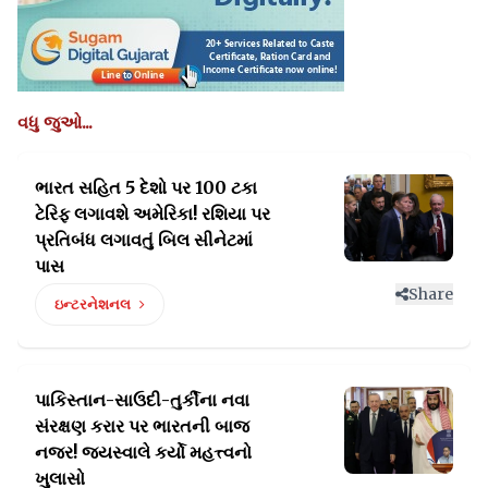
વધુ જુઓ...
ભારત સહિત 5 દેશો પર 100 ટકા
ટેરિફ લગાવશે અમેરિકા!
રશિયા પર
પ્રતિબંધ લગાવતું બિલ સીનેટમાં
પાસ
Share
ઇન્ટરનેશનલ
પાકિસ્તાન-સાઉદી-તુર્કીના નવા
સંરક્ષણ કરાર પર ભારતની
બાજ
નજર! જયસ્વાલે કર્યો મહત્ત્વનો
ખુલાસો