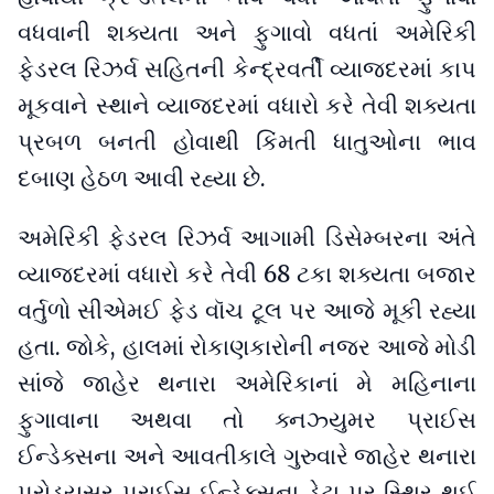
વધવાની શક્યતા અને ફુગાવો વધતાં અમેરિકી
ફેડરલ રિઝર્વ સહિતની કેન્દ્રવર્તી વ્યાજદરમાં કાપ
મૂકવાને સ્થાને વ્યાજદરમાં વધારો કરે તેવી શક્યતા
પ્રબળ બનતી હોવાથી કિંમતી ધાતુઓના ભાવ
દબાણ હેઠળ આવી રહ્યા છે.
અમેરિકી ફેડરલ રિઝર્વ આગામી ડિસેમ્બરના અંતે
વ્યાજદરમાં વધારો કરે તેવી 68 ટકા શક્યતા બજાર
વર્તુળો સીએમઈ ફેડ વૉચ ટૂલ પર આજે મૂકી રહ્યા
હતા. જોકે, હાલમાં રોકાણકારોની નજર આજે મોડી
સાંજે જાહેર થનારા અમેરિકાનાં મે મહિનાના
ફુગાવાના અથવા તો ક્નઝ્યુમર પ્રાઈસ
ઈન્ડેક્સના અને આવતીકાલે ગુરુવારે જાહેર થનારા
પ્રોડ્યુસર પ્રાઈસ ઈન્ડેક્સના ડેટા પર સ્થિર થઈ