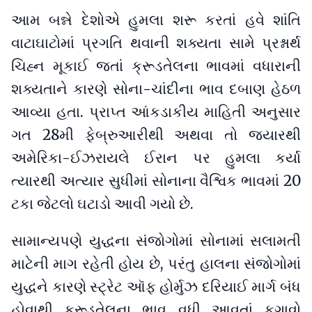
આમ બન્ને દેશોએ હુમલા શરૂ કરતાં હવે શાંતિ
વાટાઘાટોમાં પ્રગતિ થવાની શક્યતા સામે પ્રશ્નાર્થ
ચિહ્ન મૂકાઈ જતાં ક્રૂડતેલના ભાવમાં વધારાની
શક્યતાને કારણે સોના-ચાંદીના ભાવ દબાણ હેઠળ
આવ્યા હતા. પ્રાપ્ત આંકડાકીય માહિતી અનુસાર
ગત 28મી ફેબ્રુઆરીથી અથવા તો જ્યારથી
અમેરિકા-ઈઝરાયલે ઈરાન પર હુમલા કર્યા
ત્યારથી અત્યાર સુધીમાં સોનાના વૈશ્વિક ભાવમાં 20
ટકા જેટલો ઘટાડો આવી ગયો છે.
સામાન્યપણે યુદ્ધના સંજોગોમાં સોનામાં સલામતી
માટેની માગ રહેતી હોય છે, પરંતુ હાલના સંજોગોમાં
યુદ્ધને કારણે સ્ટ્રેટ ઑફ હોર્મુઝ દરિયાઈ માર્ગ બંધ
હોવાથી ક્રૂડતેલના ભાવ વધી આવતાં ફુગાવો