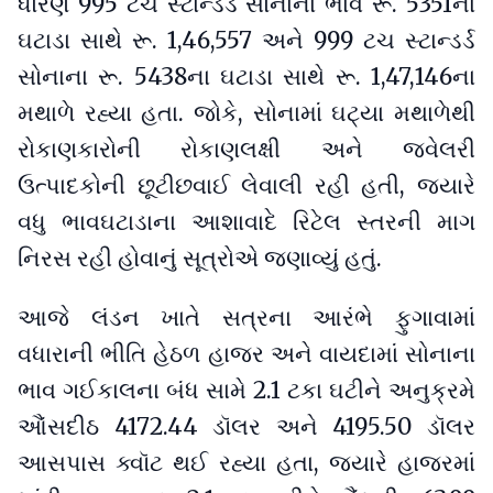
ધોરણે 995 ટચ સ્ટાન્ડર્ડ સોનાના ભાવ રૂ. 5351ના
ઘટાડા સાથે રૂ. 1,46,557 અને 999 ટચ સ્ટાન્ડર્ડ
સોનાના રૂ. 5438ના ઘટાડા સાથે રૂ. 1,47,146ના
મથાળે રહ્યા હતા. જોકે, સોનામાં ઘટ્યા મથાળેથી
રોકાણકારોની રોકાણલક્ષી અને જ્વેલરી
ઉત્પાદકોની છૂટીછવાઈ લેવાલી રહી હતી, જ્યારે
વધુ ભાવઘટાડાના આશાવાદે રિટેલ સ્તરની માગ
નિરસ રહી હોવાનું સૂત્રોએ જણાવ્યું હતું.
આજે લંડન ખાતે સત્રના આરંભે ફુગાવામાં
વધારાની ભીતિ હેઠળ હાજર અને વાયદામાં સોનાના
ભાવ ગઈકાલના બંધ સામે 2.1 ટકા ઘટીને અનુક્રમે
આૈંસદીઠ 4172.44 ડૉલર અને 4195.50 ડૉલર
આસપાસ ક્વૉટ થઈ રહ્યા હતા, જ્યારે હાજરમાં