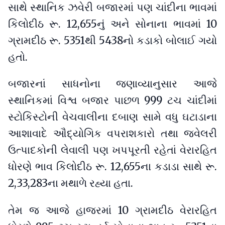
સાથે સ્થાનિક ઝવેરી બજારમાં પણ ચાંદીના ભાવમાં
કિલોદીઠ રૂ. 12,655નું અને સોનાના ભાવમાં 10
ગ્રામદીઠ રૂ. 5351થી 5438નો કડાકો બોલાઈ ગયો
હતો.
બજારનાં સાધનોના જણાવ્યાનુસાર આજે
સ્થાનિકમાં વિશ્વ બજાર પાછળ 999 ટચ ચાંદીમાં
સ્ટોકિસ્ટોની વેચવાલીના દબાણ સામે વધુ ઘટાડાના
આશાવાદે ઔદ્યોગિક વપરાશકારો તથા જ્વેલરી
ઉત્પાદકોની લેવાલી પણ ખપપૂરતી રહેતાં વેરારહિત
ધોરણે ભાવ કિલોદીઠ રૂ. 12,655ના કડાડા સાથે રૂ.
2,33,283ના મથાળે રહ્યા હતા.
તેમ જ આજે હાજરમાં 10 ગ્રામદીઠ વેરારહિત