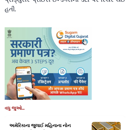
હતી.
વધુ જુઓ...
અમેરિકાના જુલાઈ મહિનાના નોન