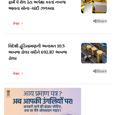
ફાર્મ પૅ રૉલ ડેટા
અપેક્ષા કરતાં નબળા
આવતા સોના-ચાંદી ઝળક્યા
Share
વેપાર
વિદેશી હૂંડિયામણની અનામત 10.5
અબજ ડૉલર વધીને 692.87 અબજ
ડૉલર
Share
વેપાર