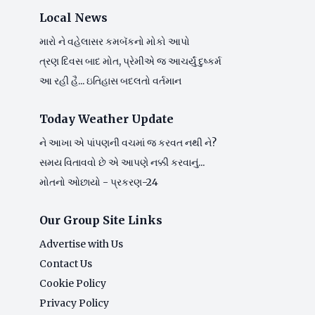
Local News
મારો ને વહેલાસર કમબૅકનો મોકો આપો
ત્રણ દિવસ બાદ મોત, પ્રેમીએ જ આચર્યું દુષ્કર્મ
આ રહી હૈ... ઇતિહાસ બદલતો વર્તમાન
Today Weather Update
ને આખા એ પાંપણની વચમાં જ કરવત નથી ને?
સમય વિતાવવો છે એ આપણે નક્કી કરવાનું...
મોતનો ઓછાયો - પ્રકરણ-24
Our Group Site Links
Advertise with Us
Contact Us
Cookie Policy
Privacy Policy