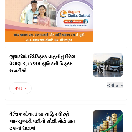
જુલાઈમાં ઈલેક્ટ્રિક વાહનોનું રિટેલ
વેચાણ 3,27901 યુનિટની વિક્રમ
સપાટીએ
Share
વેપાર
વૈશ્વિક સોનામાં સાપ્તાહિક ધોરણે
જાન્યુઆરી
પછીનો સૌથી મોટો સાત
ટકાનો ઉછાળો