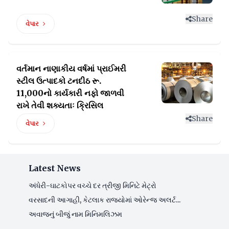
Share
વેપાર
વર્તમાન નાણાકીય વર્ષમાં પ્રાઈમરી
સ્ટીલ ઉત્પાદકો ટનદીઠ
રૂ.
11,000નો કાર્યકારી નફો જાળવી
રાખે તેવી શક્યતાઃ ક્રિસિલ
Share
વેપાર
Latest News
અંધેરી-ઘાટકોપર વચ્ચે દર ત્રીજી મિનિટે મેટ્રો
વરસાદની આગાહી, કેટલાક રાજ્યોમાં ઓરેન્જ અલર્ટ...
અવાજનું બીજું નામ મિનિમલિઝમ