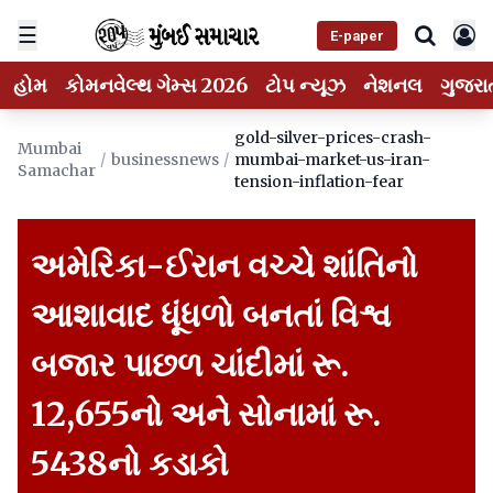
☰
E-paper
હોમ
કોમનવેલ્થ ગેમ્સ 2026
ટોપ ન્યૂઝ
નેશનલ
ગુજરા
gold-silver-prices-crash-
Mumbai
/
businessnews
/
mumbai-market-us-iran-
Samachar
tension-inflation-fear
અમેરિકા-ઈરાન વચ્ચે શાંતિનો
આશાવાદ ધૂંધળો બનતાં વિશ્વ
બજાર પાછળ ચાંદીમાં રૂ.
12,655નો અને સોનામાં રૂ.
5438નો કડાકો