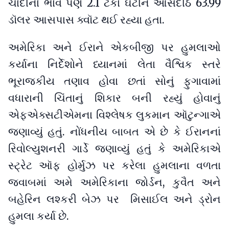
ચાંદીના ભાવ પણ 2.1 ટકા ઘટીને આૈંસદીઠ 63.99
ડૉલર આસપાસ ક્વૉટ થઈ રહ્યા હતા.
અમેરિકા અને ઈરાને એકબીજી પર હુમલાઓ
કર્યાના નિર્દેશોને ધ્યાનમાં લેતા વૈશ્વિક સ્તરે
ભૂરાજકીય તણાવ હોવા છતાં સોનું ફુગાવામાં
વધારાની ચિંતાનું શિકાર બની રહ્યું હોવાનું
એફએક્સટીએમના વિશ્લેષક લુકમાન ઑટુન્ગાએ
જણાવ્યું હતું. નોંધનીય બાબત એ છે કે ઈરાનનાં
રિવોલ્યુશનરી ગાર્ડે જણાવ્યું હતું કે અમેરિકાએ
સ્ટ્રેટ ઑફ હોર્મુઝ પર કરેલા હુમલાના વળતા
જવાબમાં અમે અમેરિકાના જોર્ડન, કુવૈત અને
બહેરિન લશ્કરી બેઝ પર મિસાઈલ અને ડ્રોન
હુમલા કર્યા છે.