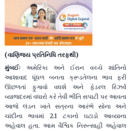
(વાણિજ્ય પ્રતિનિધિ તરફથી)
મુંબઈઃ
અમેરિકા અને ઈરાન વચ્ચે શાંતિનો
આશાવાદ ધૂંધળ બનતા ક્રૂડતેલના ભાવ ફરી
ઊછળતાં ફુગાવો વધશે અને ફેડરલ રિઝર્વ
વ્યાજદરમાં વધારો કરે તેવી ભીતિ સપાટી પર આવતા
આજે લંડન ખાતે સત્રના આરંભે સોના અને
ચાંદીના ભાવમાં 2.1 ટકાનો ઘટાડો આવ્યાના
અહેવાલ હતા. આમ વૈશ્વિક નિરુત્સાહી અહેવાલ