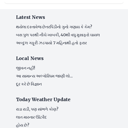
Latest News
થયેલા દસ્તાવેજ છેતરપિંડીનો ગુનો ગણાય કે કેમ?
બસ પુલ પરથી નીચે ખાબકી, 40થી વધુ મુસાફરો ઘાયલ
અબ્દુલ ગફૂરી ઝડપાયો 7 મહિનાથી હતો ફરાર
Local News
જીવન નહીં!
આ સામાન્ય અલ્ગોરિધમ જાણી લો...
દૂર કરે છે વિજ્ઞાન
Today Weather Update
રાડા રાડી, પણ સાંભળે કોણ?
લાત મારનાર ઊંટવૈદ
હોય છે?