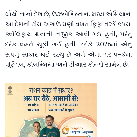
ચોથો નાનો દેશ છે, ઉઝબેકિસ્તાન. મધ્ય એશિયાના
આ દેશની ટીમ અગાઉ ઘણી વખત ફિફા વર્લ્ડ કપમાં
ક્વૉલિફાય થવાની નજીક આવી ગઈ હતી, પરંતુ
દરેક વખતે ચૂકી ગઈ હતી. જોકે 2026માં એનું
સપનું સાકાર થઈ રહ્યું છે અને એના ગ્રૂપ-કેમાં
પોર્ટુગલ, કોલમ્બિયા અને ડીઆર કૉન્ગો સામેલ છે.