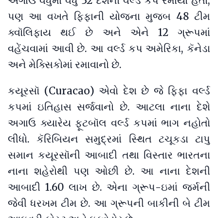
અગાઉ વધુમાં વધુ 32 દેશનો વર્લ્ડ કપ રમાયો હતો,
પણ આ વખતે ફિફાની યોજના મુજબ 48 ટીમ
ક્વૉલિફાય થઈ છે અને એને 12 ગ્રૂપમાં
વહેંચવામાં આવી છે. આ વર્લ્ડ કપ અમેરિકા, કૅનેડા
અને મેક્સિકોમાં રમાવાનો છે.
કયૂરસૉ (Curacao) એવો દેશ છે જે ફિફા વર્લ્ડ
કપમાં ઇતિહાસ સર્જવાનો છે. આટલા નાના દેશે
અગાઉ ક્યારેય ફૂટબૉલ વર્લ્ડ કપમાં ભાગ નહોતો
લીધો. કૅરિબિયન સમુદ્રમાં સ્થિત ટચૂકડા ટાપુ
સમાન કયૂરસૉની આબાદી તથા વિસ્તાર ભારતના
નાના શહેરોથી પણ ઓછી છે. આ નાના દેશની
આબાદી 1.60 લાખ છે. એના ગ્રૂપ-ઇમાં જર્મની
જેવી ધરખમ ટીમ છે. આ ગ્રૂપની બાકીની બે ટીમ