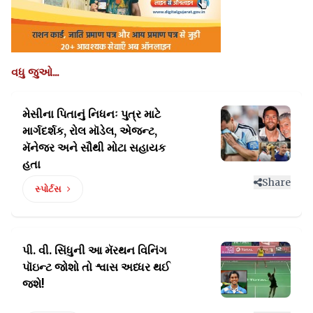
વધુ જુઓ...
મેસીના પિતાનું નિધનઃ પુત્ર માટે
માર્ગદર્શક, રોલ
મૉડેલ, એજન્ટ,
મૅનેજર અને સૌથી મોટા સહાયક
હતા
Share
સ્પોર્ટસ
પી. વી. સિંધુની આ મૅરથન વિનિંગ
પૉઇન્ટ
જોશો તો શ્વાસ અધ્ધર થઈ
જશે!