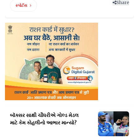
Share
સ્પોર્ટસ
બૉક્સર સાક્ષી ચૌધરીએ ગોલ્ડ મેડલ
માટે કેમ કોહલીનો આભાર માન્યો?