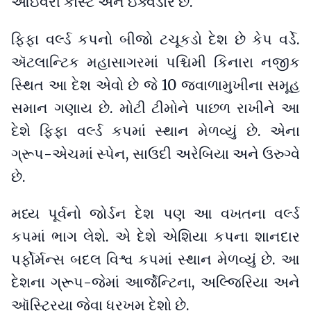
આઇવરી કોસ્ટ અને ઇક્વેડોર છે.
ફિફા વર્લ્ડ કપનો બીજો ટચૂકડો દેશ છે કેપ વર્ડે.
ઍટલાન્ટિક મહાસાગરમાં પશ્ચિમી કિનારા નજીક
સ્થિત આ દેશ એવો છે જે 10 જ્વાળામુખીના સમૂહ
સમાન ગણાય છે. મોટી ટીમોને પાછળ રાખીને આ
દેશે ફિફા વર્લ્ડ કપમાં સ્થાન મેળવ્યું છે. એના
ગ્રૂપ-એચમાં સ્પેન, સાઉદી અરેબિયા અને ઉરુગ્વે
છે.
મધ્ય પૂર્વનો જોર્ડન દેશ પણ આ વખતના વર્લ્ડ
કપમાં ભાગ લેશે. એ દેશે એશિયા કપના શાનદાર
પર્ફોર્મન્સ બદલ વિશ્વ કપમાં સ્થાન મેળવ્યું છે. આ
દેશના ગ્રૂપ-જેમાં આર્જેન્ટિના, અલ્જિરિયા અને
ઑસ્ટ્રિયા જેવા ધરખમ દેશો છે.