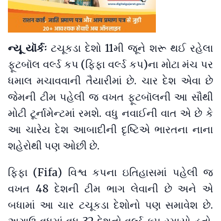
ન્યૂ યૉર્કઃ
ટચૂકડા દેશો 11મી જૂને શરૂ થઈ રહેલા
ફૂટબૉલ વર્લ્ડ કપ (ફિફા વર્લ્ડ કપ)ના મોટા મંચ પર
ધમાલ મચાવવાની તૈયારીમાં છે. ચાર દેશ એવા છે
જેમની ટીમ પહેલી જ વખત ફૂટબૉલની આ સૌથી
મોટી ટૂર્નામેન્ટમાં રમશે. વધુ નવાઈની વાત એ છે કે
આ ચારેય દેશ આબાદીની દૃષ્ટિએ ભારતના નાના
શહેરોથી પણ ઓછી છે.
ફિફા (Fifa) વિશ્વ કપના ઇતિહાસમાં પહેલી જ
વખત 48 દેશની ટીમ ભાગ લેવાની છે અને એ
બધામાં આ ચાર ટચૂકડા દેશોનો પણ સમાવેશ છે.