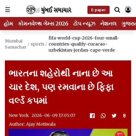
☰
E-paper
હોમ
કોમનવેલ્થ ગેમ્સ 2026
ટોપ ન્યૂઝ
નેશનલ
ગુજરા
fifa-world-cup-2026-four-small-
Mumbai
/
sports
/
countries-qualify-curacao-
Samachar
uzbekistan-jordan-cape-verde
ભારતના શહેરોથી નાના છે આ
ચાર દેશ, પણ રમવાના છે ફિફા
વર્લ્ડ કપમાં
New York 2026-06-09 17:05:07
Author: Ajay Motiwala