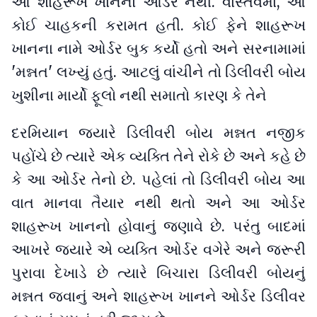
આ શાહરૂખ ખાનનો ઓર્ડર નથી. વાસ્તવમાં, આ
કોઈ ચાહકની કરામત હતી. કોઈ ફેને શાહરૂખ
ખાનના નામે ઓર્ડર બુક કર્યો હતો અને સરનામામાં
'મન્નત' લખ્યું હતું. આટલું વાંચીને તો ડિલીવરી બોય
ખુશીના માર્યો ફૂલો નથી સમાતો કારણ કે તેને
દરમિયાન જ્યારે ડિલીવરી બોય મન્નત નજીક
પહોંચે છે ત્યારે એક વ્યક્તિ તેને રોકે છે અને કહે છે
કે આ ઓર્ડર તેનો છે. પહેલાં તો ડિલીવરી બોય આ
વાત માનવા તૈયાર નથી થતો અને આ ઓર્ડર
શાહરૂખ ખાનનો હોવાનું જણાવે છે. પરંતુ બાદમાં
આખરે જ્યારે એ વ્યક્તિ ઓર્ડર વગેરે અને જરૂરી
પુરાવા દેખાડે છે ત્યારે બિચારા ડિલીવરી બોયનું
મન્નત જવાનું અને શાહરૂખ ખાનને ઓર્ડર ડિલીવર