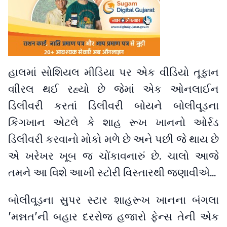
હાલમાં સોશિયલ મીડિયા પર એક વીડિયો તૂફાન
વાીરલ થઈ રહ્યો છે જેમાં એક ઓનલાઈન
ડિલીવરી કરતાં ડિલીવરી બોયને બોલીવૂડના
કિંગખાન એટલે કે શાહ રૂખ ખાનનો ઓર્રડ
ડિલીવરી કરવાનો મોકો મળે છે અને પછી જે થાય છે
એ ખરેખર ખૂબ જ ચોંકાવનારું છે. ચાલો આજે
તમને આ વિશે આખી સ્ટોરી વિસ્તારથી જણાવીએ...
બોલીવૂડના સુપર સ્ટાર શાહરૂખ ખાનના બંગલા
'મન્નત'ની બહાર દરરોજ હજારો ફેન્સ તેની એક