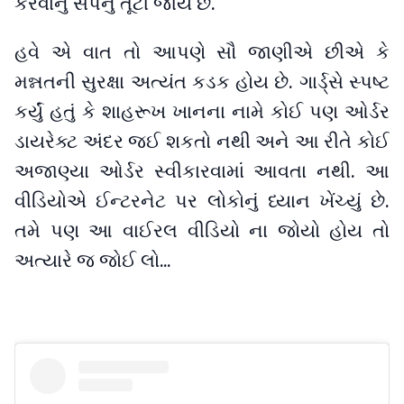
કરવાનું સપનું તૂટી જાય છે.
હવે એ વાત તો આપણે સૌ જાણીએ છીએ કે
મન્નતની સુરક્ષા અત્યંત કડક હોય છે. ગાર્ડ્સે સ્પષ્ટ
કર્યું હતું કે શાહરૂખ ખાનના નામે કોઈ પણ ઓર્ડર
ડાયરેક્ટ અંદર જઈ શકતો નથી અને આ રીતે કોઈ
અજાણ્યા ઓર્ડર સ્વીકારવામાં આવતા નથી. આ
વીડિયોએ ઈન્ટરનેટ પર લોકોનું ધ્યાન ખેંચ્યું છે.
તમે પણ આ વાઈરલ વીડિયો ના જોયો હોય તો
અત્યારે જ જોઈ લો...