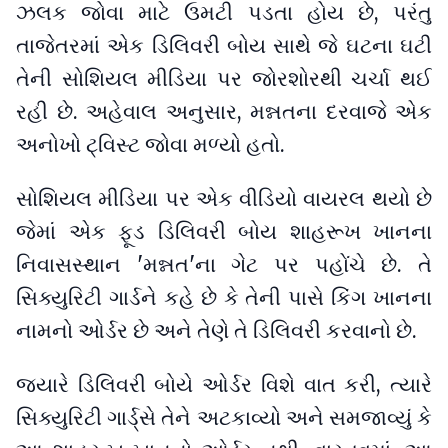
ઝલક જોવા માટે ઉમટી પડતા હોય છે, પરંતુ
તાજેતરમાં એક ડિલિવરી બોય સાથે જે ઘટના ઘટી
તેની સોશિયલ મીડિયા પર જોરશોરથી ચર્ચા થઈ
રહી છે. અહેવાલ અનુસાર, મન્નતના દરવાજે એક
અનોખો ટ્વિસ્ટ જોવા મળ્યો હતો.
સોશિયલ મીડિયા પર એક વીડિયો વાયરલ થયો છે
જેમાં એક ફૂડ ડિલિવરી બોય શાહરૂખ ખાનના
નિવાસસ્થાન 'મન્નત'ના ગેટ પર પહોંચે છે. તે
સિક્યુરિટી ગાર્ડને કહે છે કે તેની પાસે કિંગ ખાનના
નામનો ઓર્ડર છે અને તેણે તે ડિલિવરી કરવાનો છે.
જ્યારે ડિલિવરી બોયે ઓર્ડર વિશે વાત કરી, ત્યારે
સિક્યુરિટી ગાર્ડ્સે તેને અટકાવ્યો અને સમજાવ્યું કે