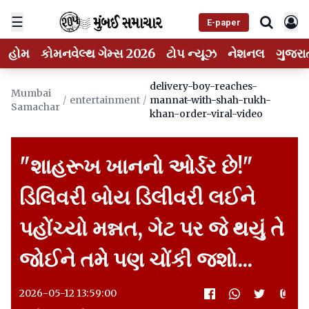
☰
E-paper
હોમ
કોમનવેલ્થ ગેમ્સ 2026
ટોપ ન્યૂઝ
નેશનલ
ગુજરા
delivery-boy-reaches-
Mumbai
/
entertainment
/
mannat-with-shah-rukh-
Samachar
khan-order-viral-video
"શાહરૂખ ખાનનો ઓર્ડર છે!"
ડિલિવરી બોય ડિલીવરી લઈને
પહોંચ્યો મન્નત, ગેટ પર જે થયું તે
જોઈને તમે પણ ચોંકી જશો...
2026-05-12 13:59:00