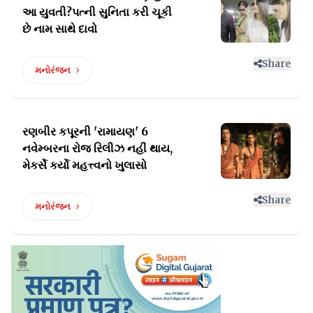
આ યુવતી?પત્ની
સુનિતા કરી ચૂકી
છે નામ સાથે દાવો
Share
મનોરંજન
રણબીર કપૂરની 'રામાયણ' 6
નવેમ્બરના રોજ રિલીઝ
નહીં થાય,
મેકર્સે કર્યો મહત્ત્વનો ખુલાસો
Share
મનોરંજન