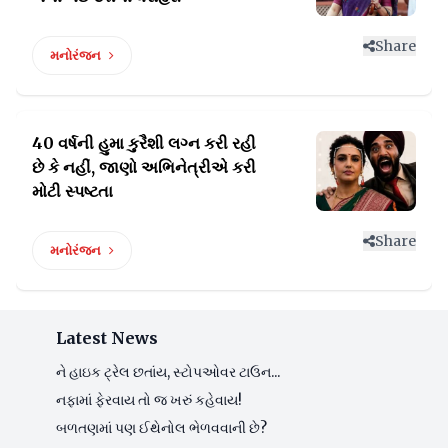
Share
મનોરંજન
40 વર્ષની હુમા કુરૈશી લગ્ન કરી રહી
છે કે નહીં,
જાણો અભિનેત્રીએ કરી
મોટી સ્પષ્ટતા
Share
મનોરંજન
Latest News
ને હાઇક ટ્રેલ છતાંય, સ્ટોપઓવર ટાઉન...
નફામાં ફેરવાય તો જ ખરું કહેવાય!
બળતણમાં પણ ઈથેનોલ ભેળવવાની છે?