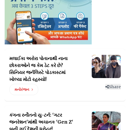
મલાઈકા અરોરા પોતાનાથી નાના
છોકરાઓને જ કેમ ડેટ કરે છે?
સિનિયર જર્નલિસ્ટે પોડકાસ્ટમાં
ખોલ્યા મોટો રહસ્યો!
Share
મનોરંજન
કંગના રનૌતનો યુ-ટર્ન: 'ગટર
જનરેશન'માંથી
અચાનક 'Gen Z'
બની ગઈ દેશની ધરોહર!