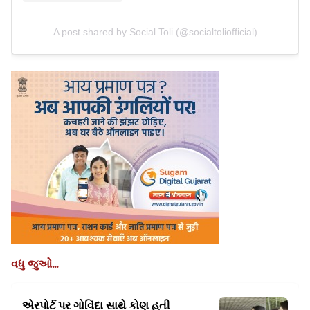
A post shared by Social Toli (@socialtoliofficial)
વધુ જુઓ...
એરપોર્ટ પર ગોવિંદા સાથે કોણ હતી