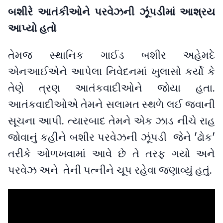
બશીરે આતંકીઓને પરવેઝની ઝૂંપડીમાં આશ્રય
આપ્યો હતો
તેમજ સ્થાનિક ગાઈડ બશીર અહેમદે
એનઆઈએને આપેલા નિવેદનમાં ખુલાસો કર્યો કે
તેણે ત્રણ આતંકવાદીઓને જોયા હતા.
આતંકવાદીઓએ તેમને સલામત સ્થળે લઈ જવાની
સૂચના આપી. ત્યારબાદ તેમને એક ઝાડ નીચે રાહ
જોવાનું કહીને બશીર પરવેઝની ઝૂંપડી જેને 'ઢોક'
તરીકે ઓળખવામાં આવે છે તે તરફ ગયો અને
પરવેઝ અને તેની પત્નીને ચૂપ રહેવા જણાવ્યું હતું.