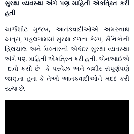
સુરક્ષા વ્યવસ્થા અંગે પણ માહિતી એકત્રિત કરી
હતી
ચાર્જશીટ મુજબ, આતંકવાદીઓએ અમરનાથ
યાત્રા, પહલગામમાં સુરક્ષા દળના કેમ્પ, સૈનિકોની
હિલચાલ અને વિસ્તારની એકંદર સુરક્ષા વ્યવસ્થા
અંગે પણ માહિતી એકત્રિત કરી હતી. એનઆઈએ
દાવો કર્યો છે કે પરવેઝ અને બશીર સંપૂર્ણપણે
જાણતા હતા કે તેઓ આતંકવાદીઓને મદદ કરી
રહ્યા છે.