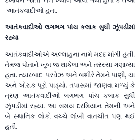
દેખાવને જોતાં તેને ખ્યાલ આવી ગયો હતો કે તેઓ
આતંકવાદીઓ હતા.
આતંકવાદીઓ લગભગ પાંચ કલાક સુધી ઝૂંપડીમાં
રહ્યા
આતંકવાદીઓએ અલ્લાહના નામે મદદ માંગી હતી.
તેમજ પોતાને ખૂબ જ થાકેલા અને તરસ્યા ગણાવ્યા
હતા. ત્યારબાદ પરવેઝ અને બશીરે તેમને પાણી, ચા
અને ખોરાક પૂરો પાડ્યો. તપાસમાં જાણવા મળ્યું કે
ત્રણ આતંકવાદીઓ લગભગ પાંચ કલાક સુધી
ઝૂંપડીમાં રહ્યા. આ સમય દરમિયાન તેમની અને
બે સ્થાનિક લોકો વચ્ચે લાંબી વાતચીત પણ થઈ
હતી.