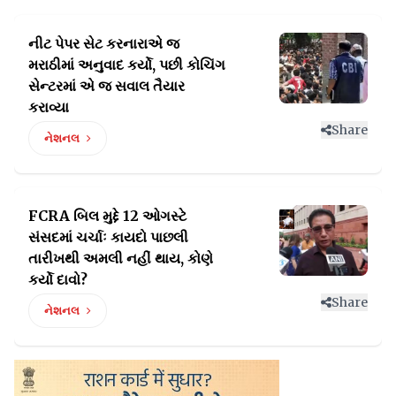
નીટ પેપર સેટ કરનારાએ જ
મરાઠીમાં અનુવાદ કર્યો,
પછી કોચિંગ
સેન્ટરમાં એ જ સવાલ તૈયાર
કરાવ્યા
Share
નેશનલ
FCRA બિલ મુદ્દે 12 ઓગસ્ટે
સંસદમાં ચર્ચાઃ કાયદો પાછલી
તારીખથી અમલી નહીં થાય, કોણે
કર્યો દાવો?
Share
નેશનલ