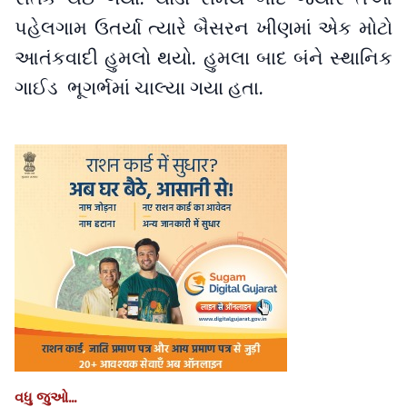
પહેલગામ ઉતર્યા ત્યારે બૈસરન ખીણમાં એક મોટો
આતંકવાદી હુમલો થયો. હુમલા બાદ બંને સ્થાનિક
ગાઈડ ભૂગર્ભમાં ચાલ્યા ગયા હતા.
વધુ જુઓ...