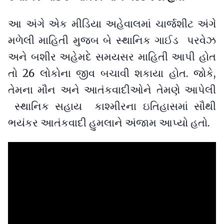
આ અંગે એક મીડિયા અહેવાલમાં ચાર્જશીટ અંગે
મળેલી માહિતી મુજબ બે સ્થાનિક ગાઈડ પરવેઝ
અને બશીર અહેમદે સમયસર માહિતી આપી હોત
તો 26 લોકોના જીવ બચાવી શકાયા હોત. જોકે,
તેમના મૌન અને આતંકવાદીઓને તેમણે આપેલી
સ્થાનિક સહાય કાશ્મીરના ઇતિહાસમાં સૌથી
ભયંકર આતંકવાદી હુમલાને અંજામ આપ્યો હતો.