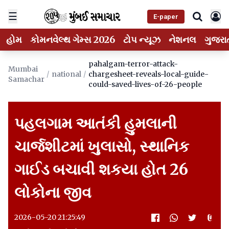
☰
E-paper
હોમ
કોમનવેલ્થ ગેમ્સ 2026
ટોપ ન્યૂઝ
નેશનલ
ગુજરા
pahalgam-terror-attack-
Mumbai
/
national
/
chargesheet-reveals-local-guide-
Samachar
could-saved-lives-of-26-people
પહલગામ આતંકી હુમલાની
ચાર્જશીટમાં ખુલાસો, સ્થાનિક
ગાઈડ બચાવી શકયા હોત 26
લોકોના જીવ
2026-05-20 21:25:49