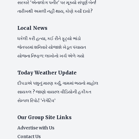
સરકારે 'એનાલોગ પનીર' પર મૂક્યો સંપૂર્ણ બેન!
તારીખથી અમલી નહીં થાય, કોણે કર્યો દાવો?
Local News
ધકેલી કરી હત્યા, કઈ રીતે ફૂટ્યો ભાંડો
જેતપરમાં શનિવારે યોજાશે ખેડૂત પંચાયત
યોજના નિષ્ફળ: લાખોનો ખર્ચ એળે ગયો
Today Weather Update
દીપડાએ પશુનું મારણ કર્યું, ગામમાં ભયનો માહોલ
સાયકલ ? જાણો વાયરલ વીડિયોની હકીકત
સેમ્પલ રિપોર્ટ ‘નેગેટિવ’
Our Group Site Links
Advertise with Us
Contact Us