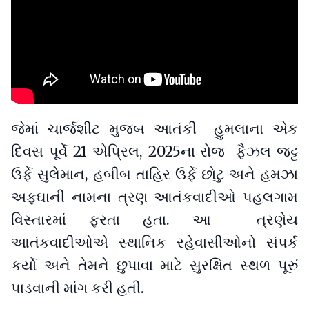
જેમાં ચાર્જશીટ મુજબ આતંકી હુમલાના એક
દિવસ પૂર્વે 21 એપ્રિલ, 2025ના રોજ ફૈઝલ જટ્ટ
ઉર્ફે સુલેમાન, હબીબ તાહિર ઉર્ફે છોટુ અને હમઝા
અફઘાની નામના ત્રણ આતંકવાદીઓ પહલગામ
વિસ્તારમાં ફરતા હતા. આ ત્રણેય
આતંકવાદીઓએ સ્થાનિક રહેવાસીઓનો સંપર્ક
કર્યો અને તેમને છુપાવા માટે સુરક્ષિત સ્થળ પૂરું
પાડવાની માંગ કરી હતી.