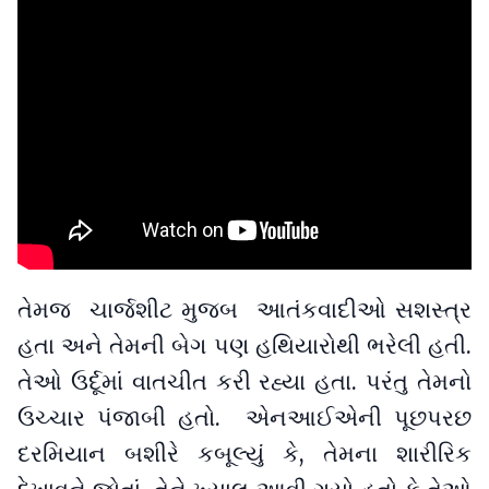
તેમજ ચાર્જશીટ મુજબ આતંકવાદીઓ સશસ્ત્ર
હતા અને તેમની બેગ પણ હથિયારોથી ભરેલી હતી.
તેઓ ઉર્દૂમાં વાતચીત કરી રહ્યા હતા. પરંતુ તેમનો
ઉચ્ચાર પંજાબી હતો. એનઆઈએની પૂછપરછ
દરમિયાન બશીરે કબૂલ્યું કે, તેમના શારીરિક