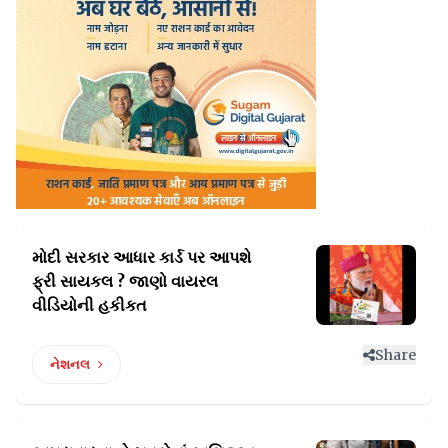
મોદી સરકાર આધાર કાર્ડ પર આપશે
ફ્રી
સાયકલ ? જાણો વાયરલ
વીડિયોની હકીકત
Share
નેશનલ