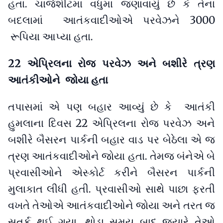
હતા. ચાર્જશીટમાં વધુમાં જણાવાયું છે કે તેના
બદલામાં આતંકવાદીઓએ પરવેઝને 3000
રૂપિયા આપ્યા હતા.
22 એપ્રિલના રોજ પરવેઝ અને બશીરે ત્રણ
આતંકીઓને જોયા હતા
તપાસમાં એ પણ બહાર આવ્યું છે કે આતંકી
હુમલાના દિવસ 22 એપ્રિલના રોજ પરવેઝ અને
બશીરે બૈસરન પાર્કની બહાર વાડ પર બેઠેલા એ જ
ત્રણ આતંકવાદીઓને જોયા હતા. તેમજ બંનેએ બે
પ્રવાસીઓને એસ્કોર્ટ કરીને બૈસરન પાર્કની
મુલાકાત લીધી હતી. પ્રવાસીઓ સાથે પાછા ફરતી
વખતે તેઓએ આતંકવાદીઓને જોયા અને તરત જ
સતર્ક થઈ ગયા. થોડા સમય બાદ જ્યારે તેઓ