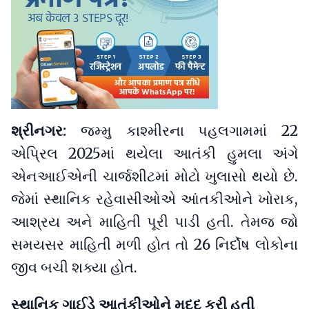
શ્રીનગર:
જમ્મુ કાશ્મીરના પહલગામમાં 22
એપ્રિલ 2025માં થયેલા આતંકી હુમલા અંગે
એનઆઈએની ચાર્જશીટમાં મોટો ખુલાસો થયો છે.
જેમાં સ્થાનિક રહેવાસીઓએ આંતકીઓને ખોરાક,
આશ્રય અને માહિતી પૂરી પાડી હતી. તેમજ જો
સમયસર માહિતી મળી હોત તો 26 નિર્દોષ લોકોના
જીવ બચી શક્યા હોત.
સ્થાનિક ગાઈડે આતંકીઓને મદદ કરી હતી