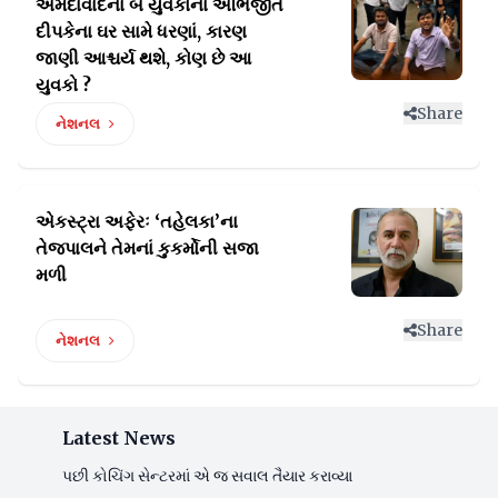
અમદાવાદના બે યુવકોનાં અભિજીત
દીપકેના ઘર સામે
ધરણાં, કારણ
જાણી આશ્ચર્ય થશે, કોણ છે આ
યુવકો ?
Share
નેશનલ
એકસ્ટ્રા અફેરઃ ‘તહેલકા’ના
તેજપાલને
તેમનાં કુકર્મોની સજા
મળી
Share
નેશનલ
Latest News
પછી કોચિંગ સેન્ટરમાં એ જ સવાલ તૈયાર કરાવ્યા