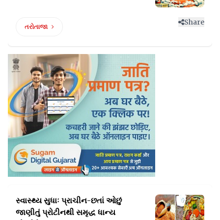
Share
તરોતાજા
સ્વાસ્થ્ય સુધાઃ પ્રાચીન-છતાં ઓછું
જાણીતું
પ્રોટીનથી સમૃદ્ધ ધાન્ય