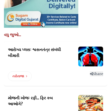
વધુ જુઓ...
આરોગ્ય પ્લસઃ શ્વસનતંત્ર
સંબંધી
બીમારી
Share
તરોતાજા
મોજની ખોજઃ રફી...
ફિર કબ
આઓગે?