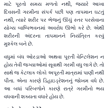
માટે પૂરતો સમય મળતો નથી, જ્યારે આખા
દિવસની ગરમીના સંપર્ક પછી પણ તાપમાન ઘટતું
નથી, ત્યારે શરીર પર ભેજનું ઊંચું સ્તર પરસેવાના
યોગ્ય બાષ્પિભવનમાં અવરોધ ઊભો કરે છે. એથી
શરીરની અંદરના તાપમાનને નિયંત્રિત કરવું
મુશ્કેલ બને છે.
વધુમાં બંધ ઓરડાઓ અથવા પૂરતી વેન્ટિલેશન ન
હોય તેવી જગ્યાઓમાં સૂવાથી ગરમી વધુ લાગે છે. તો
સાથે જ કેટલાક લોકો અપૂરતી માત્રામાં પાણી નથી
પીતા. એના કારણે ડિહાઇડ્રેશનનું જોખમ વધે છે.
આ બધાં પરિબળોને કારણે રાત્રે ગરમીનો ભય
વધવાની શક્યતા વધારે હોય છે.