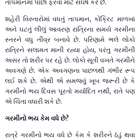
તાપમાનમાં પાછા ફરવા માટે સંઘર્ષ કરે છે.
શહેરી વિસ્તારોમાં વધતું તાપમાન, કોંક્રિટ માળખાં
અને ઘટતું લીલું આવરણ રાત્રિના સમયે ગરમીના
સ્તરને વધુ તીવ્ર બનાવે છે. પરિણામે ભલે લોકો
રાત્રિને સલામત માની રહ્યા હોય, પરંતુ ગરમીની
અસર તો શરીર પર રહે છે. લોકો સૂતી વખતે ગરમીને
અવગણે છે. એક અવગણના પાછળથી ગંભીર રૂપ
લઈ શકે છે. એથી એ સમજવું ખૂબ જરૂરી છે કે
ગરમીનો ભય દિવસ પૂરતો મર્યાદિત નથી, રાતે પણ
એ ચિંતા વધારી શકે છે.
ગરમીનો ભય કેમ વધે છે?
રાત્રે ગરમીનો ભય વધે છે કેમ કે શરીરને ઠંડું થવા