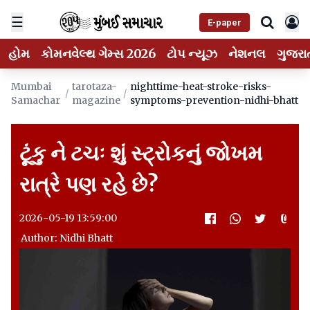
☰
E-paper
હોમ
કોમનવેલ્થ ગેમ્સ 2026
ટોપ ન્યૂઝ
નેશનલ
ગુજરા
Mumbai
tarotaza-
nighttime-heat-stroke-risks-
/
/
Samachar
magazine
symptoms-prevention-nidhi-bhatt
ટૂંકુ ને ટચઃ શું સ્ટ્રોકનું જોખમ
રાત્રે પણ રહે છે?
2026-05-19 13:59:00
Author: Nidhi Bhatt