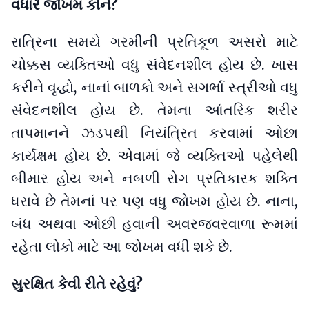
વધારે જોખમ કોને?
રાત્રિના સમયે ગરમીની પ્રતિકૂળ અસરો માટે
ચોક્કસ વ્યક્તિઓ વધુ સંવેદનશીલ હોય છે. ખાસ
કરીને વૃદ્ધો, નાનાં બાળકો અને સગર્ભા સ્ત્રીઓ વધુ
સંવેદનશીલ હોય છે. તેમના આંતરિક શરીર
તાપમાનને ઝડપથી નિયંત્રિત કરવામાં ઓછા
કાર્યક્ષમ હોય છે. એવામાં જે વ્યક્તિઓ પહેલેથી
બીમાર હોય અને નબળી રોગ પ્રતિકારક શક્તિ
ધરાવે છે તેમનાં પર પણ વધુ જોખમ હોય છે. નાના,
બંધ અથવા ઓછી હવાની અવરજવરવાળા રૂમમાં
રહેતા લોકો માટે આ જોખમ વધી શકે છે.
સુરક્ષિત કેવી રીતે રહેવું?