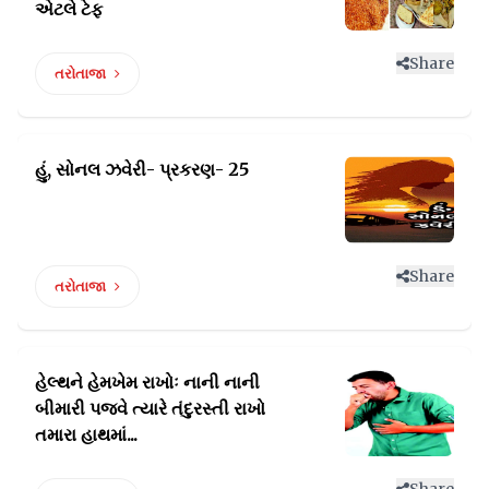
એટલે ટેફ
Share
તરોતાજા
હું, સોનલ ઝવેરી-
પ્રકરણ- 25
Share
તરોતાજા
હેલ્થને હેમખેમ રાખોઃ નાની નાની
બીમારી પજવે
ત્યારે તંદુરસ્તી રાખો
તમારા હાથમાં...