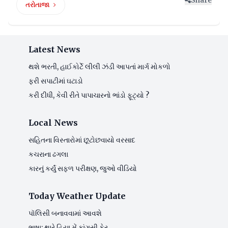
Share
તરોતાજા
Latest News
થશે ભરતી, હાઈકોર્ટે લીલી ઝંડી આપતાં માર્ગ મોકળો
ફરી સપાટીમાં ઘટાડો
કરી દીધી, કેવી રીતે પાપાચારનો ભાંડો ફૂટ્યો ?
Local News
સહિતના વિસ્તારોમાં છૂટોછવાયો વરસાદ
કચરાના ઢગલા
કારનું કર્યું સફળ પરીક્ષણ, જુઓ વીડિયો
Today Weather Update
પૉલિસી બનાવવામાં આવશે
ભાષા: થારે હિયા મેં કાંગસી ફેર