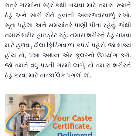
રાત્રે ગરમીના સ્ટ્રોકથી બચવા માટે તમારા રૂમને
ઠંડું અને સારી રીતે હવાની અવરજવરવાળું રાખો.
સૂતા પહેલા અને સમયાંતરે પાણી પીતા રહેવું. જેથી
તમારું શરીર હાઇડ્રેટ રહે. તમારા શરીરને ઠંડું રાખવા
માટે હળવા, ઢીલા ફિટિંગવાળા કપડાં પહેરો. જો શક્ય
હોય તો, પંખા અથવા એર કૂલરનો ઉપયોગ કરો.
જો તમને વધુ પડતી ગરમી લાગે, તો તમારા શરીરને
ઠંડું કરવા માટે તાત્કાલિક પગલાં લો.