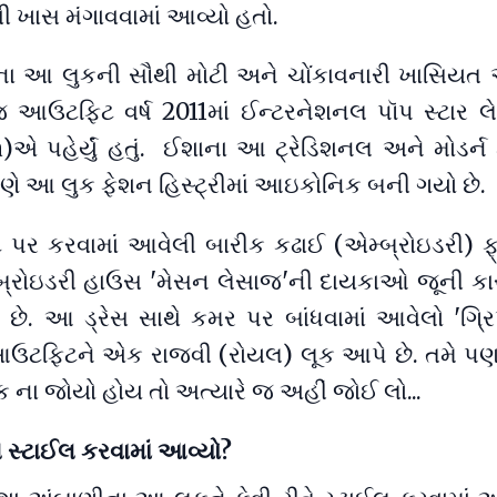
થી ખાસ મંગાવવામાં આવ્યો હતો.
ા આ લુકની સૌથી મોટી અને ચોંકાવનારી ખાસિયત એ
ઉટફિટ વર્ષ 2011માં ઈન્ટરનેશનલ પૉપ સ્ટાર લે
એ પહેર્યું હતું. ઈશાના આ ટ્રેડિશનલ અને મોડર્ન
ણે આ લુક ફેશન હિસ્ટ્રીમાં આઇકોનિક બની ગયો છે.
 કરવામાં આવેલી બારીક કઢાઈ (એમ્બ્રોઇડરી) ફ્
્બ્રોઇડરી હાઉસ 'મેસન લેસાજ'ની દાયકાઓ જૂની કા
નો છે. આ ડ્રેસ સાથે કમર પર બાંધવામાં આવેલો 'ગ્ર
ઉટફિટને એક રાજવી (રોયલ) લૂક આપે છે. તમે પ
ના જોયો હોય તો અત્યારે જ અહીં જોઈ લો...
તે સ્ટાઈલ કરવામાં આવ્યો?