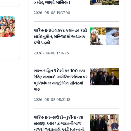
5 મોર, જાણો ખાસિયત
2026-08-08 19:37:00
ેશથી ફિલ્મ સિટી પહોંચ્યો
પાકિસ્તાનમાં લશ્કર કમાન્ડર કારી
સઈદનુંમોત, મસ્જિદમાં અચાનક
ઢળી પડ્યો
2026-08-08 17:14:26
ભારત સહિત 5 દેશો પર 100 ટકા
ટેરિફ લગાવશે અમેરિકા!રશિયા પર
પ્રતિબંધ લગાવતું બિલ સીનેટમાં
પાસ
2026-08-08 08:21:18
પાકિસ્તાન-સાઉદી-તુર્કીના નવા
સંરક્ષણ કરાર પર ભારતનીબાજ
નજર! જયસ્વાલે કર્યો મહત્ત્વનો