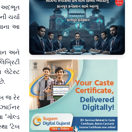
ની અદભૂત
ની ચર્ચા
ઈશાના આ
્શન અને
▶
લિબ્રિટી
લેટેસ્ટ
છે.
બ જ રેર
ડિઝાઈનર
આ 'ગોલ્ડ
્થા 'ટેબ