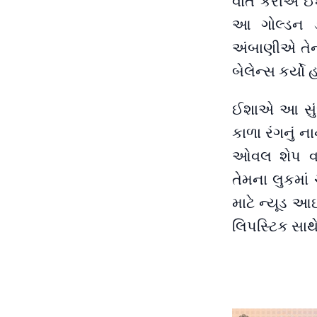
વાત કરીએ ઈશ
આ ગોલ્ડન ડ
અંબાણીએ તેન
બેલેન્સ કર્યો 
ઈશાએ આ સું
કાળા રંગનું ના
ઓવલ શેપ વાળ
તેમના લુકમાં
માટે ન્યૂડ 
લિપસ્ટિક સા