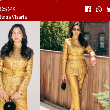
2:43:49
shana Visaria