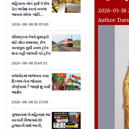
મહિનાના નોન ફાર્મ પૅ રૉલ
ડેટા અપેક્ષા કરતાં નબળા
2026-05-18 2
આવતા સોના-ચાંદી
Author: Dar
ઝળક્યા
2026-08-08 19:07:00
સૌરાષ્ટ્રના રેલવે મુસાફરો
માટે મોટા સમાચાર, છેક
કાનાલુસ સુધી ડબલ ટ્રેક
થતા નહીં બદલવી પડે ટ્રેન
2026-08-08 17:49:32
રાજકોટમાં ભાજપના કયા
દિગ્ગજ નેતા જોડાયા
કોંગ્રેસમાં ? જાણો શું કર્યો
આક્ષેપ
2026-08-08 12:33:00
ગુજરાતમાં બે મહિનામાં આ
સરકારી વિભાગમાં 10
હજારની થશે ભરતી,