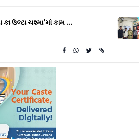
‘તારક મહેતા કા ઉલ્ટા ચશ્મા’માં કામ કરવા ટીનએજર
મધ્ય પ્રદ