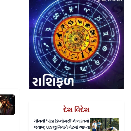
ન્સની ફ્રેમ ફેન્સને ચોંકાવી દેશે
દેશ વિદેશ
ચીનની ‘પાંડા ડિપ્લોમસી’ને ભારતનો
જવાબ; UNજીનિવાને ભેટમાં આપ્યા