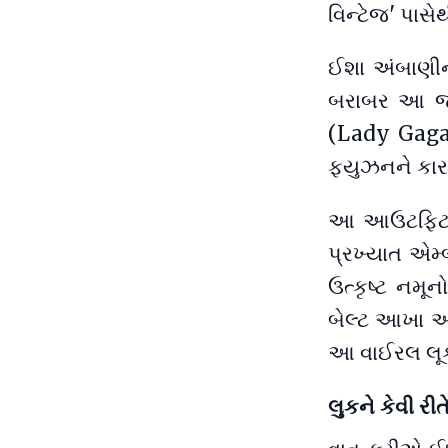
વિન્ટેજ' પાસે
ઈશા અંબાણીન
બરાબર આ જ આ
(Lady Gaga)
ફ્યુઝનને કાર
આ આઉટફિટ પર
પ્રખ્યાત એમ
ઉત્કૃષ્ટ નમૂ
બેલ્ટ આખા આ
આ વાઈરલ લૂક 
લુકને કેવી રી