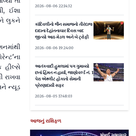
વ્યો તો
2026-08-06 22:14:32
ી, ઈશા
ે લુકને
કાંદિવલીનો જૈન સમાજનો તીરંદાજ
દાદાના દેહાંતનાચાર દિવસ બાદ
જીત્યો આઠ મેડલ અને બે ટ્રોફી
શનમાંથી
2026-08-06 19:24:00
ોરેન્ટ'ના
 હીલ્સે
આતંકવાદી હુમલામાં પગ ગુમાવ્યો
છતાં હિંમત ન હાર્યા, જાણોવર્લ્ડ નં. 1
વી રાખવા
પેરા એથ્લીટ હોકાતો સેમાની
પ્રેરણાદાયી સફર
ે ન્યૂડ
2026-08-05 17:48:03
આજનું રાશિફળ