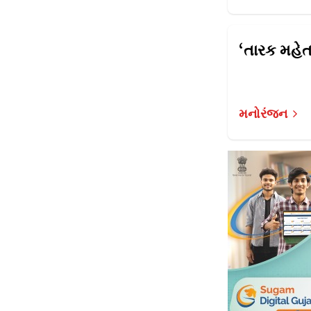
મનોરંજન