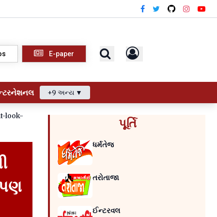
os
E-paper
ન્ટરનેશનલ
+9 અન્ય ▼
t-look-
પૂર્તિ
ધર્મતેજ
ની
તરોતાજા
 પણ
ઈન્ટરવલ