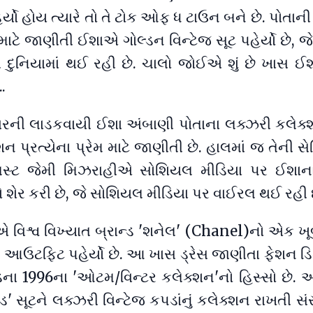
્યો હોય ત્યારે તો તે ટોક ઓફ ધ ટાઉન બને છે. પોતા
સ માટે જાણીતી ઈશાએ ગોલ્ડન વિન્ટેજ સૂટ પહેર્યો છે, જે
 દુનિયામાં થઈ રહી છે. ચાલો જોઈએ શું છે ખાસ 
..
ારની લાડકવાયી ઈશા અંબાણી પોતાના લક્ઝરી કલેક
 પ્રત્યેના પ્રેમ માટે જાણીતી છે. હાલમાં જ તેની સે
િસ્ટ જેમી મિઝરાહીએ સોશિયલ મીડિયા પર ઈશાના 
 શેર કરી છે, જે સોશિયલ મીડિયા પર વાઈરલ થઈ રહી 
વિશ્વ વિખ્યાત બ્રાન્ડ 'શનેલ' (Chanel)નો એક ખૂ
લભ આઉટફિટ પહેર્યો છે. આ ખાસ ડ્રેસ જાણીતા ફેશન 
ેલ્ડના 1996ના 'ઓટમ/વિન્ટર કલેક્શન'નો હિસ્સો છે. 
ેડ' સૂટને લક્ઝરી વિન્ટેજ કપડાંનું કલેક્શન રાખતી સંસ