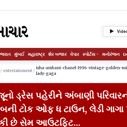
Vide
ુજરાત
મુંબઈ
મહારાષ્ટ્ર
શેર બજાર
વેપાર
સ્પોર્ટસ
મનોરંજન
ઇ
isha-ambani-chanel-1996-vintage-golden-sui
/
entertainment
/
lady-gaga
 જૂનો ડ્રેસ પહેરીને અંબાણી પરિવાર
 બની ટોક ઓફ ધ ટાઉન, લેડી ગાગા
ૂકી છે સેમ આઉટફિટ...