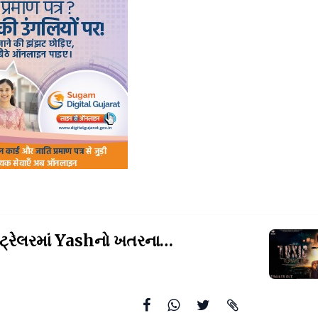
‘Toxic’ના ટ્રેલરમાં Yashનો ખતરનાક લુક, એક્શન સાથે
રોમા