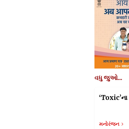
વધુ જુઓ...
મનોરંજન