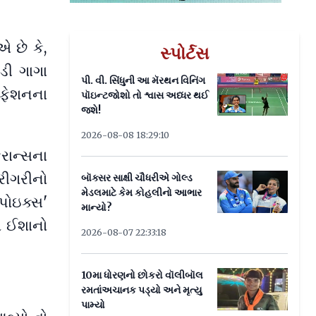
 છે કે,
સ્પોર્ટસ
ડી ગાગા
પી. વી. સિંધુની આ મૅરથન વિનિંગ
 ફેશનના
પૉઇન્ટજોશો તો શ્વાસ અધ્ધર થઈ
જશે!
2026-08-08 18:29:10
રાન્સના
રીગરીનો
બૉક્સર સાક્ષી ચૌધરીએ ગોલ્ડ
મેડલમાટે કેમ કોહલીનો આભાર
િપોઇક્સ'
માન્યો?
ણ ઈશાનો
2026-08-07 22:33:18
10મા ધોરણનો છોકરો વૉલીબૉલ
રમતાંઅચાનક પડ્યો અને મૃત્યુ
પામ્યો