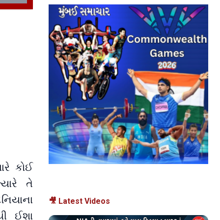
ારે કોઈ
ારે તે
નિયાના
🎥 Latest Videos
યી ઈશા