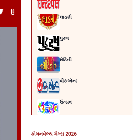
લાડકી
પુરુષ
મેટિની
વીકએન્ડ
ઉત્સવ
કોમનવેલ્થ ગેમ્સ 2026