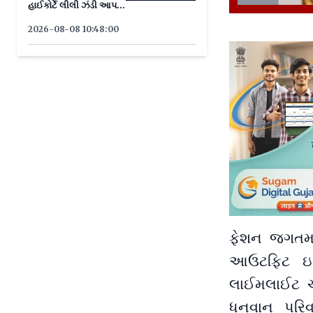
હાઈકોર્ટે લીલી ઝંડી આપતાં
માર્ગ મોકળો
2026-08-08 10:48:00
ફેશન જગતમાં
આઉટફિટ ઇતિ
લાઈમલાઈટ ચ
ધનવાન પરિવ