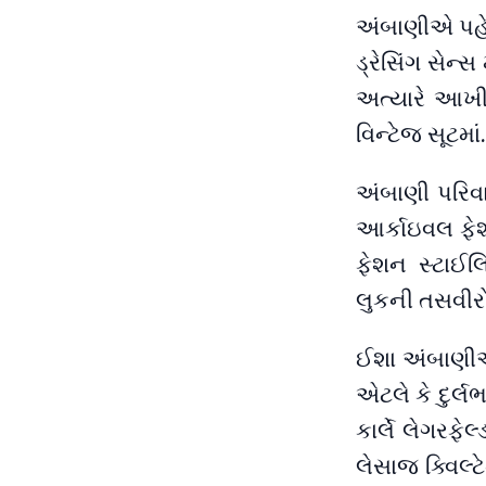
અંબાણીએ પહેર
ડ્રેસિંગ સેન્
અત્યારે આખી
વિન્ટેજ સૂટમાં.
અંબાણી પરિવ
આર્કાઇવલ ફેશન
ફેશન સ્ટાઈલ
લુકની તસવીરો
ઈશા અંબાણીએ 
એટલે કે દુર્
કાર્લે લેગરફ
લેસાજ ક્વિલ્ટ