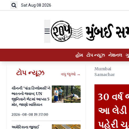
Sat Aug 08 2026
☰
હોમ
ટોપ ન્યૂઝ
નેશનલ
ગ
Mumbai
ટોપ ન્યૂઝ
વધુ જુઓ →
Samachar
ચીનની ‘પાંડા ડિપ્લોમસી’ને
ભારતનો જવાબ; UN
30 વર્ષ
જીનિવાને ભેટમાં આપ્યા 5
મોર, જાણો ખાસિયત
આ લેડી
2026-08-08 19:37:00
પહેરી ચ
અમેરિકાના જુલાઈ