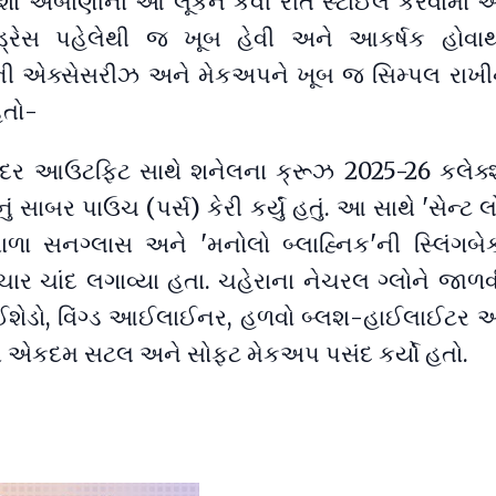
ા અંબાણીના આ લૂકને કેવી રીતે સ્ટાઈલ કરવામાં આ
્રેસ પહેલેથી જ ખૂબ હેવી અને આકર્ષક હોવાથ
ી એક્સેસરીઝ અને મેકઅપને ખૂબ જ સિમ્પલ રાખીન
હતો-
દર આઉટફિટ સાથે શનેલના ક્રૂઝ 2025-26 કલેક્
નું સાબર પાઉચ (પર્સ) કેરી કર્યું હતું. આ સાથે 'સેન્ટ લ
ા સનગ્લાસ અને 'મનોલો બ્લાહ્નિક'ની સ્લિંગબેક
 ચાર ચાંદ લગાવ્યા હતા. ચહેરાના નેચરલ ગ્લોને જાળ
આઈશેડો, વિંગ્ડ આઈલાઈનર, હળવો બ્લશ-હાઈલાઈટર અન
થે એકદમ સટલ અને સોફ્ટ મેકઅપ પસંદ કર્યો હતો.