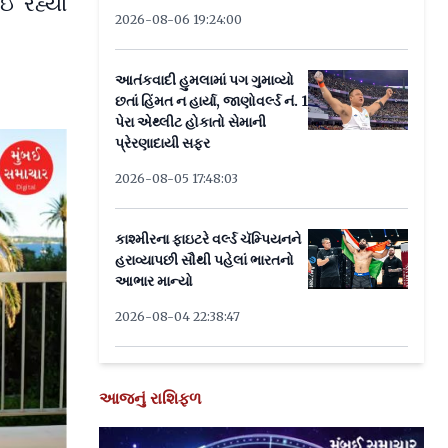
ઈ રહ્યો
2026-08-06 19:24:00
આતંકવાદી હુમલામાં પગ ગુમાવ્યો
છતાં હિંમત ન હાર્યા, જાણોવર્લ્ડ નં. 1
પેરા એથ્લીટ હોકાતો સેમાની
પ્રેરણાદાયી સફર
2026-08-05 17:48:03
કાશ્મીરના ફાઇટરે વર્લ્ડ ચૅમ્પિયનને
હરાવ્યાપછી સૌથી પહેલાં ભારતનો
આભાર માન્યો
2026-08-04 22:38:47
આજનું રાશિફળ