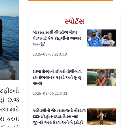
સ્પોર્ટસ
બૉક્સર સાક્ષી ચૌધરીએ ગોલ્ડ
મેડલમાટે કેમ કોહલીનો આભાર
માન્યો?
2026-08-07 22:33:18
10મા ધોરણનો છોકરો વૉલીબૉલ
રમતાંઅચાનક પડ્યો અને મૃત્યુ
પામ્યો
ઉટફીટની
2026-08-06 22:14:32
ં છે.જે
રવા માટે
કાંદિવલીનો જૈન સમાજનો તીરંદાજ
દાદાના દેહાંતનાચાર દિવસ બાદ
ોસ કરવા
જીત્યો આઠ મેડલ અને બે ટ્રોફી