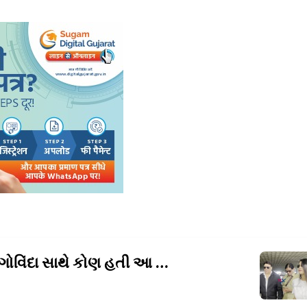
એરપોર્ટ પર ગોવિંદા સાથે કોણ હતી આ યુવતી?પત્ની
સુનિતા કરી 