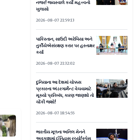
નજર! જયસ્વાલે કર્યો મહત્ત્વનો
ખુલાસો
2026-08-07 21:59:13
પાકિસ્તાન, સાઉદી અરેબિયા અને
તુર્કીયેએસંરક્ષણ કરાર પર હસ્તાક્ષર
કર્યા
2026-08-07 21:32:02
દુનિયાના આ દેશમાં ચોક્કસ
પ્રકારના અંડરગાર્મેન્ટ વેચવામાટે
મૂક્યો પ્રતિબંધ, કારણ જાણશો તો
ચોંકી જશો!
2026-08-07 18:54:55
ચૂકી છે નામ સાથે દાવો
ભારતીય મૂળના અનિલ મેનને
અવકાશમાં ઈતિહાસ રચ્યો!સ્પેસ