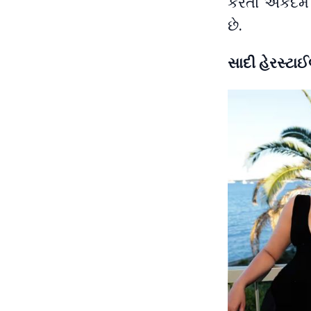
કરતા એકદમ લ
છે.
સાદી હેરસ્ટાઈ