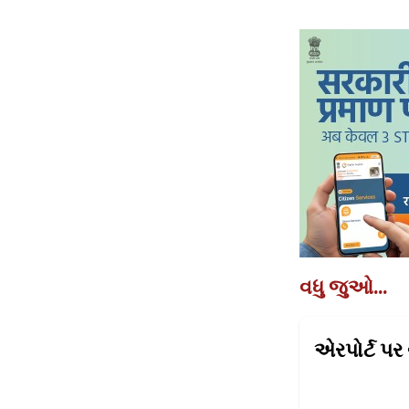
વધુ જુઓ...