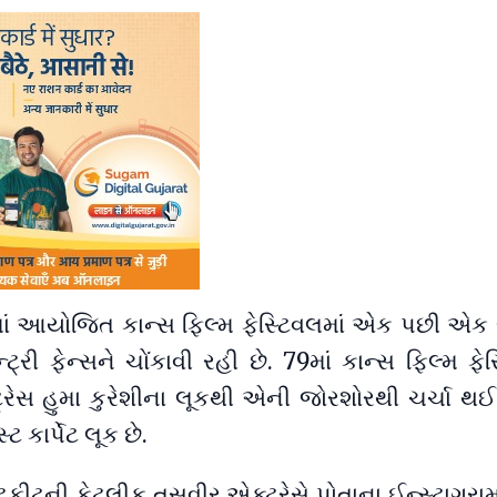
માં આયોજિત કાન્સ ફિલ્મ ફેસ્ટિવલમાં એક પછી એક 
ટ્રી ફેન્સને ચોંકાવી રહી છે. 79માં કાન્સ ફિલ્મ ફેસ
્રેસ હુમા કુરેશીના લૂકથી એની જોરશોરથી ચર્ચા થઈ 
કાર્પેટ લૂક છે.
ની કેટલીક તસવીર એક્ટ્રેસે પોતાના ઈન્સ્ટાગ્રામ