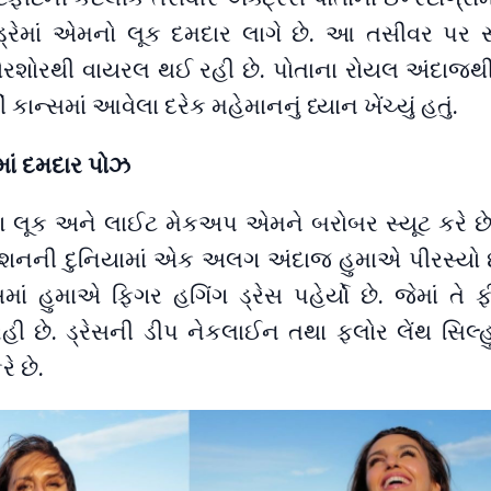
ેકડ્રેમાં એમનો લૂક દમદાર લાગે છે. આ તસીવર પર
ોરશોરથી વાયરલ થઈ રહી છે. પોતાના રોયલ અંદાજથ
ં કાન્સમાં આવેલા દરેક મહેમાનનું ધ્યાન ખેંચ્યું હતું.
ાં દમદાર પોઝ
 લૂક અને લાઈટ મેકઅપ એમને બરોબર સ્યૂટ કરે છે. પ
ેશનની દુનિયામાં એક અલગ અંદાજ હુમાએ પીરસ્યો છે
સમાં હુમાએ ફિગર હગિંગ ડ્રેસ પહેર્યો છે. જેમાં તે
ી છે. ડ્રેસની ડીપ નેકલાઈન તથા ફ્લોર લેંથ સિલ્
ે છે.