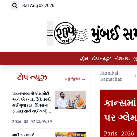
Sat Aug 08 2026
☰
હોમ
ટોપ ન્યૂઝ
નેશનલ
ગ
Mumbai
ટોપ ન્યૂઝ
/
વધુ જુઓ →
Samachar
પાટનગરમાં પીએમ મોદી
અને એકનાથ શિંદે વચ્ચે
કાન્સમાં
થઈ મુલાકાત: શિવસેના
સાંસદો સાથે થઈ ચર્ચા,
પર ગ્લે
જાણો યોજના
2026-08-07 22:04:39
Paris 2026-0
મોદી સરકારને