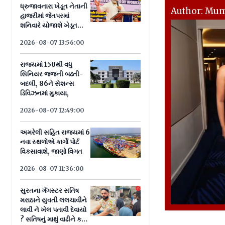
ધ્રુજાવનારા ખેડૂત નેતાની
Author: Mu
હાજરીમાં જેતપરમાં
શનિવારે યોજાશે ખેડૂત
પંચાયત
2026-08-07 13:56:00
રાજ્યમાં 150થી વધુ
સિનિયર જજની બઢતી-
બદલી, 86ને સેશન્સ
ડિવિઝનમાં મુકાયા,
2026-08-07 12:49:00
અમરેલી સહિત રાજ્યમાં 6
નવા સ્થળોએ કાર્ગો પોર્ટ
વિકસાવાશે, જાણો વિગત
2026-08-07 11:36:00
સુરતના ગેંગસ્ટર સતિષ
મરાઠાને યુવતી લલચાવીને
લાવી ને ખેલ પતાવી દેવાયો
? સતિષનું માથું વાઢીને ક્યાં