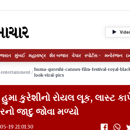
Vide
ુજરાત
મુંબઈ
મહારાષ્ટ્ર
શેર બજાર
વેપાર
સ્પોર્ટસ
મનોરંજન
ઇ
huma-qureshi-cannes-film-festival-royal-blac
entertainment
/
look-viral-pics
 હુમા કુરેશીનો રોયલ લૂક, લાસ્ટ કાર્
મરનો જાદુ જોવા મળ્યો
5-19 21:01:30