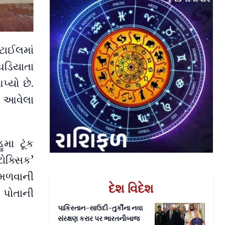
ટાઈલમાં
ચડિયાતા
્યો છે.
ં આવેલા
મા ટૂંક
ટોક્સિક’
મળવાની
દેશ વિદેશ
ં પોતાની
પાકિસ્તાન-સાઉદી-તુર્કીના નવા
સંરક્ષણ કરાર પર ભારતનીબાજ