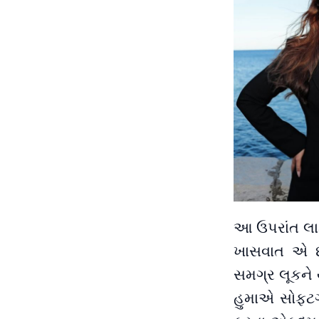
આ ઉપરાંત લાઈ
ખાસવાત એ છે
સમગ્ર લૂકને 
હુમાએ સોફ્ટગ