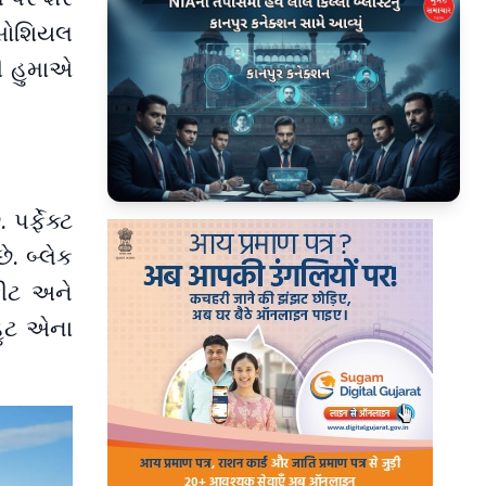
 સોશિયલ
ી હુમાએ
▶
ર્ફેક્ટ
. બ્લેક
 ફીટ અને
હુટ એના