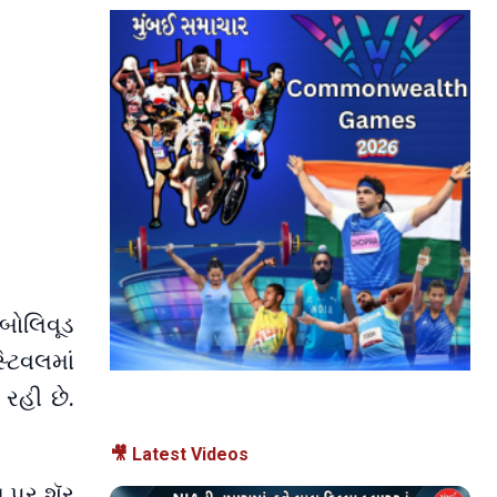
બોલિવૂડ
્ટિવલમાં
રહી છે.
🎥 Latest Videos
 પર શૅર