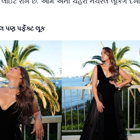
ાઈટ રાખે છે. આમ એનો ચહેરો નેચરલ લૂકિંગ દેખા
લ પણ પર્ફેક્ટ લૂક