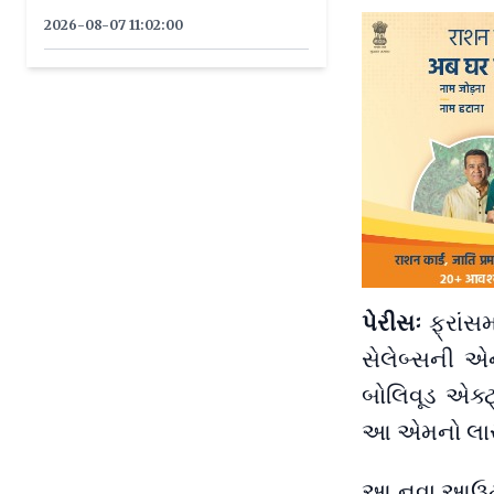
લઈ જવાનું હતું ?
2026-08-07 11:02:00
પેરીસઃ
ફ્રાંસ
સેલેબ્સની એન્
બોલિવૂડ એક્ટ
આ એમનો લાસ્ટ 
આ નવા આઉટફીટ