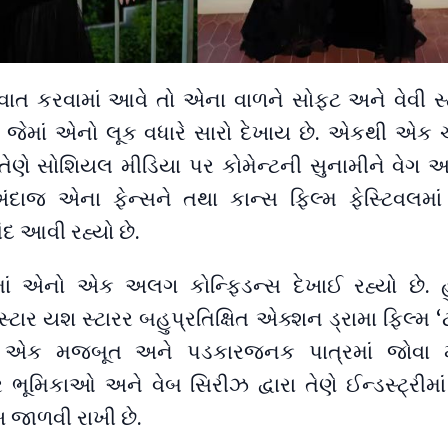
વાત કરવામાં આવે તો એના વાળને સોફ્ટ અને વેવી સ્
. જેમાં એનો લૂક વધારે સારો દેખાય છે. એકથી એક 
ણે સોશિયલ મીડિયા પર કોમેન્ટની સુનામીને વેગ આપ
દાજ એના ફેન્સને તથા કાન્સ ફિલ્મ ફેસ્ટિવલમા
ંદ આવી રહ્યો છે.
ાં એનો એક અલગ કોન્ફિડન્સ દેખાઈ રહ્યો છે. હુ
ટાર યશ સ્ટારર બહુપ્રતિક્ષિત એક્શન ડ્રામા ફિલ્મ ‘
ં એક મજબૂત અને પડકારજનક પાત્રમાં જોવા 
ર ભૂમિકાઓ અને વેબ સિરીઝ દ્વારા તેણે ઈન્ડસ્ટ્રીમા
ાળવી રાખી છે.