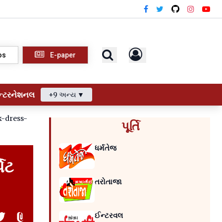
os
E-paper
ન્ટરનેશનલ
+9 અન્ય ▼
k-dress-
પૂર્તિ
ધર્મતેજ
પેટ
તરોતાજા
ઈન્ટરવલ