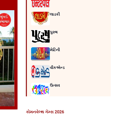
લાડકી
પુરુષ
મેટિની
વીકએન્ડ
ઉત્સવ
કોમનવેલ્થ ગેમ્સ 2026