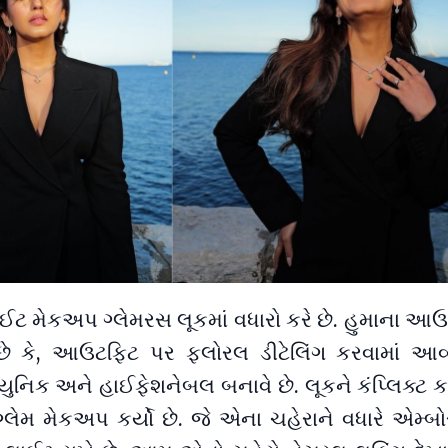
ટ મેકઅપ ગ્લેમરસ લૂકમાં વધારો કરે છે. હુમાના આ
 કે, આઉટફિટ પર ફ્લોરલ ડીટેલિંગ કરવામાં આવ્યુ
યુનિક અને હાઈફેશનેબલ બનાવે છે. લૂકને કંપ્લિક્ટ ક
્લેમ મેકઅપ કર્યો છે. જે એના ચહેરાને વધારે એમ્બ