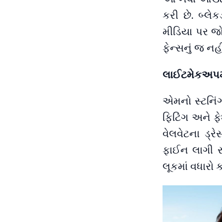
કરી છે. બ્લ
મીડિયા પર જ
ફેન્સનું જ નહી
લાઈટમેકઅપમ
એમનો સ્ટનિંગ
ફિટિંગ અને ફ
વેલવેટના ડ્રે
ફાઈન લાગી રહ
લૂકમાં વધારો કર