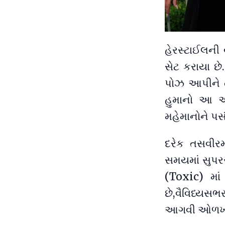
હેરસ્ટાઈલની 
સેટ કરાયા છે
પોઝ આપીને તે
હુમાનો આ અં
મહેમાનોને પસ
દરેક તસવીરમ
સમયમાં સુપરસ્
(Toxic) મા
છે,વૈવિધ્યસભ
આગવી ઓળખ જ