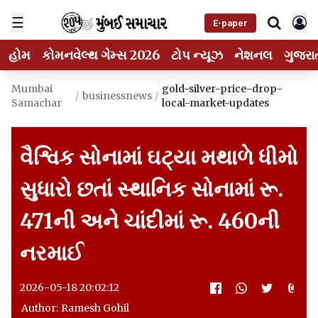
☰
E-paper
હોમ
કોમનવેલ્થ ગેમ્સ 2026
ટોપ ન્યૂઝ
નેશનલ
ગુજરા
Mumbai
gold-silver-price-drop-
/
businessnews
/
Samachar
local-market-updates
વૈશ્વિક સોનામાં ઘટ્યા મથાળે ધીમો
સુધારો છતાં સ્થાનિક સોનામાં રૂ.
471ની અને ચાંદીમાં રૂ. 460ની
નરમાઈ
2026-05-18 20:02:12
Author: Ramesh Gohil