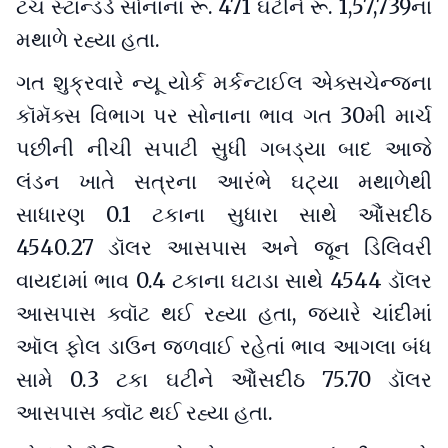
ટચ સ્ટાન્ડર્ડ સોનાના રૂ. 471 ઘટીને રૂ. 1,57,739ના
મથાળે રહ્યા હતા.
ગત શુક્રવારે ન્યૂ યોર્ક મર્કન્ટાઈલ એક્સચેન્જના
કૉમૅક્સ વિભાગ પર સોનાના ભાવ ગત 30મી માર્ચ
પછીની નીચી સપાટી સુધી ગબડ્યા બાદ આજે
લંડન ખાતે સત્રના આરંભે ઘટ્યા મથાળેથી
સાધારણ 0.1 ટકાના સુધારા સાથે આૈંસદીઠ
4540.27 ડૉલર આસપાસ અને જૂન ડિલિવરી
વાયદામાં ભાવ 0.4 ટકાના ઘટાડા સાથે 4544 ડૉલર
આસપાસ ક્વૉટ થઈ રહ્યા હતા, જ્યારે ચાંદીમાં
ઑલ ફોલ ડાઉન જળવાઈ રહેતાં ભાવ આગલા બંધ
સામે 0.3 ટકા ઘટીને આૈંસદીઠ 75.70 ડૉલર
આસપાસ ક્વૉટ થઈ રહ્યા હતા.