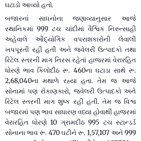
ઘટાડો આવ્યો હતો.
બજારનાં સાધનોના જણાવ્યાનુસાર આજે
સ્થાનિકમાં 999 ટચ ચાંદીમાં વૈશ્વિક નિરુત્સાહી
અહેવાલે ઔદ્યોગિક વપરાશકારોની લેવાલી
ખપપૂરતી રહી હતી અને જ્વેલરી ઉત્પાદકો તથા
રિટેલ સ્તરની માગ નિરસ રહેતાં હાજરમાં વેરારહિત
ધોરણે ભાવ કિલોદીઠ રૂ. 460ના ઘટાડા સાથે રૂ.
2,68,040ના મથાળે રહ્યા હતા. તેમ જ આજે
સોનામાં પણ રોકાણકારો, જ્વેલરી ઉત્પાદકો અને
રિટેલ સ્તરની માગ શુષ્ક રહી હતી. તેમ જ વિશ્વ
બજારમાં પણ ભાવ સાધારણ વધ્યા હોવાથી હાજરમાં
વેરારહિત ધોરણે 10 ગ્રામદીઠ 995 ટચ સ્ટાન્ડર્ડ
સોનાના ભાવ રૂ. 470 ઘટીને રૂ. 1,57,107 અને 999