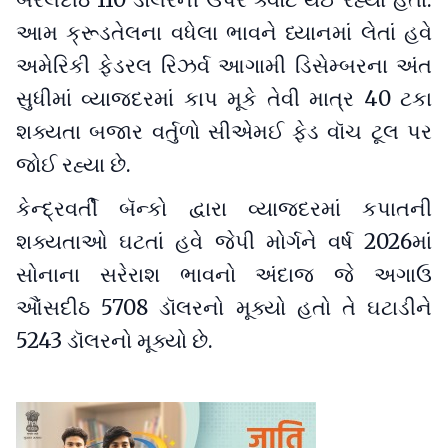
બેરલદીઠ 110 ડૉલરની ઉપર ક્વૉટ થઈ રહ્યા હતા.
આમ ક્રૂડતેલના વધેલા ભાવને ધ્યાનમાં લેતાં હવે
અમેરિકી ફેડરલ રિઝર્વ આગામી ડિસેમ્બરના અંત
સુધીમાં વ્યાજદરમાં કાપ મૂકે તેવી માત્ર 40 ટકા
શક્યતા બજાર વર્તુળો સીએમઈ ફેડ વૉચ ટૂલ પર
જોઈ રહ્યા છે.
કેન્દ્રવર્તી બૅન્કો દ્વારા વ્યાજદરમાં કપાતની
શક્યતાઓ ઘટતાં હવે જેપી મોર્ગને વર્ષ 2026માં
સોનાના સરેરાશ ભાવનો અંદાજ જે અગાઉ
આૈંસદીઠ 5708 ડૉલરનો મૂક્યો હતો તે ઘટાડીને
5243 ડૉલરનો મૂક્યો છે.