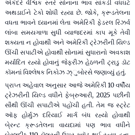
એકંદરે વૈશ્વિક સ્તરે સોનાના ભાવ સાંકડી વધઘટે
અથડાઈને ટેકો શોધી રહ્યા છે. જોકે, ક્રૂડતેલના
વધતા ભાવને ધ્યાનમાં લેતા અમેરિકી ફેડરલ રિઝર્વ
લાંબા સમયગાળા સુધી વ્યાજદરમાં કાપ મૂકે તેવી
શક્યતા ન હોવાથી અને અમેરિકી ટ્રેઝરીની યિલ્ડ
ઊંચી સપાટીએ હોવાથી સોનામાં સુધારાનો અવકાશ
મર્યાદિત રહ્યો હોવાનું જેફરીઝ હેઠળની ટ્રાડુ ડૉટ
કૉમનાં વિશ્લેષક નિકોઝ ઝ્ુબોરસે જણાવ્યું હતું.
પ્રાપ્ત અહેવાલ અનુસાર આજે અમેરિકી 10 વર્ષીય
ટ્રેઝરીની યિલ્ડ વધીને ફેબ્રુઆરી, 2025 પછીની
સૌથી ઊંચી સપાટીએ પહોંચી હતી. તેમ જ સ્ટ્રેટ
ઑફ હોર્મુઝ દરિયાઈ માર્ગ બંધ રહ્યો હોવાથી
બે્રન્ટ ક્રૂડતેલના વાયદામાં પણ ભાવ વધીને