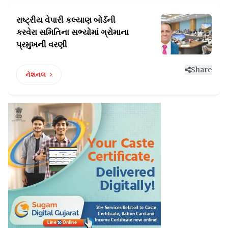
રાષ્ટ્રીય વેપારી કલ્યાણ બોર્ડની
કરવેરા સમિતિના
સભ્યોમાં ગ્રોમાના
પ્રમુખની વરણી
Share
નેશનલ