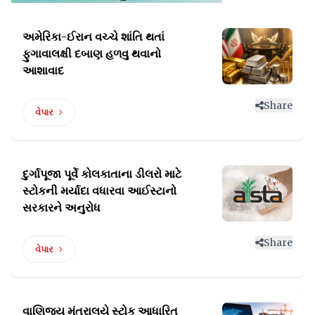
અમેરિકા-ઈરાન વચ્ચે શાંતિ થતાં
ફુગાવાલક્ષી
દબાણ હળવુ થવાનો
આશાવાદ
Share
વેપાર
દુર્ગાપૂજા પૂર્વે કોલકાતાના ડીલરો માટે
સ્ટોકની
મર્યાદા વધારવા આઈસ્ટાનો
સરકારને અનુરોધ
Share
વેપાર
વાણિજ્ય મંત્રાલયે સ્ટોક આધારિત