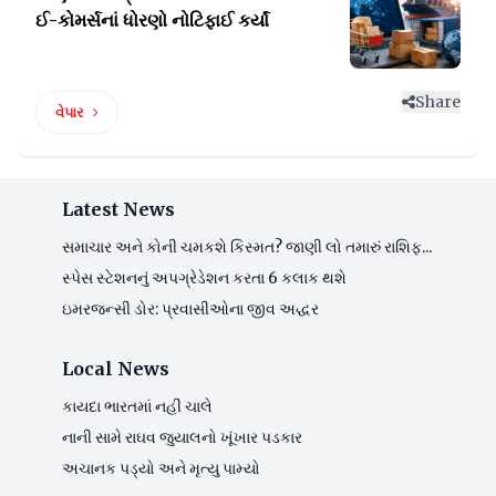
ઈ-કોમર્સનાં
ધોરણો નોટિફાઈ કર્યાં
Share
વેપાર
Latest News
સમાચાર અને કોની ચમકશે કિસ્મત? જાણી લો તમારું રાશિફ...
સ્પેસ સ્ટેશનનું અપગ્રેડેશન કરતા 6 કલાક થશે
ઇમરજન્સી ડોર: પ્રવાસીઓના જીવ અદ્ધર
Local News
કાયદા ભારતમાં નહીં ચાલે
નાની સામે રાઘવ જુયાલનો ખૂંખાર પડકાર
અચાનક પડ્યો અને મૃત્યુ પામ્યો