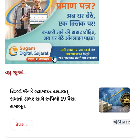
વધુ જુઓ...
રિઝર્વ બૅન્કે વ્યાજદર યથાવત્‌‍
રાખતાં
ડૉલર સામે રૂપિયો 19 પૈસા
મજબૂત
Share
વેપાર