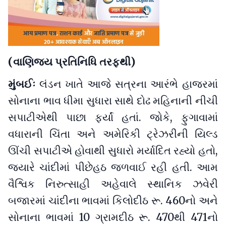
(વાણિજ્ય પ્રતિનિધિ તરફથી)
મુંબઈઃ
લંડન ખાતે આજે સત્રના આરંભે હાજરમાં
સોનાના ભાવ ધીમા સુધારા સાથે દોઢ મહિનાની નીચી
સપાટીએથી પાછા ફર્યાં હતાં. જોકે, ફુગાવામાં
વધારાની ચિંતા અને અમેરિકી ટ્રેઝરીની યિલ્ડ
ઊંચી સપાટીએ હોવાથી સુધારો મર્યાદિત રહ્યો હતો,
જ્યારે ચાંદીમાં પીછેહઠ જળવાઈ રહી હતી. આમ
વૈશ્વિક નિરુત્સાહી અહેવાલે સ્થાનિક ઝવેરી
બજારમાં ચાંદીના ભાવમાં કિલોદીઠ રૂ. 460નો અને
સોનાના ભાવમાં 10 ગ્રામદીઠ રૂ. 470થી 471નો