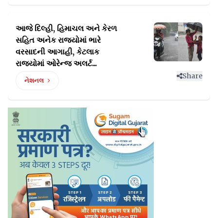
આજે દિલ્હી, હિમાચલ અને કેરળ
સહિત અનેક રાજ્યોમાં ભારે
વરસાદની આગાહી, કેટલાક
રાજ્યોમાં ઓરેન્જ અલર્ટ...
Share
નેશનલ