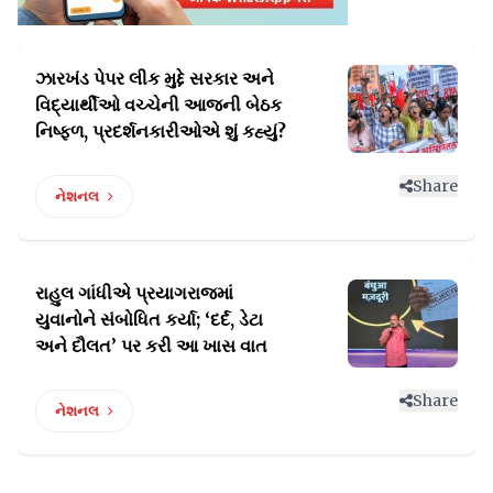
ઝારખંડ પેપર લીક મુદ્દે સરકાર અને
વિદ્યાર્થીઓ વચ્ચેની
આજની બેઠક
નિષ્ફળ, પ્રદર્શનકારીઓએ શું કહ્યું?
Share
નેશનલ
રાહુલ ગાંધીએ પ્રયાગરાજમાં
યુવાનોને સંબોધિત
કર્યા; ‘દર્દ, ડેટા
અને દૌલત’ પર કરી આ ખાસ વાત
Share
નેશનલ