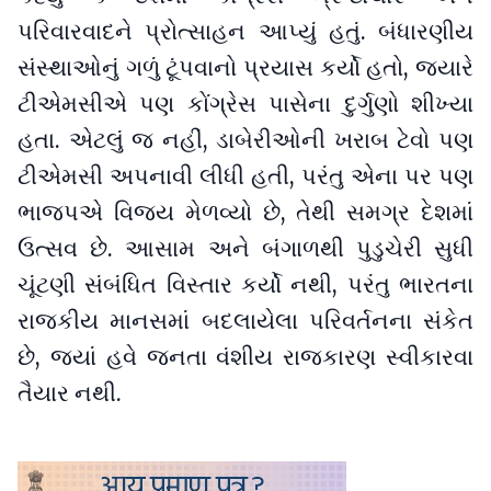
પરિવારવાદને પ્રોત્સાહન આપ્યું હતું. બંધારણીય
સંસ્થાઓનું ગળું ટૂંપવાનો પ્રયાસ કર્યો હતો, જ્યારે
ટીએમસીએ પણ કોંગ્રેસ પાસેના દુર્ગુણો શીખ્યા
હતા. એટલું જ નહીં, ડાબેરીઓની ખરાબ ટેવો પણ
ટીએમસી અપનાવી લીધી હતી, પરંતુ એના પર પણ
ભાજપએ વિજય મેળવ્યો છે, તેથી સમગ્ર દેશમાં
ઉત્સવ છે. આસામ અને બંગાળથી પુડુચેરી સુધી
ચૂંટણી સંબંધિત વિસ્તાર કર્યો નથી, પરંતુ ભારતના
રાજકીય માનસમાં બદલાયેલા પરિવર્તનના સંકેત
છે, જ્યાં હવે જનતા વંશીય રાજકારણ સ્વીકારવા
તૈયાર નથી.