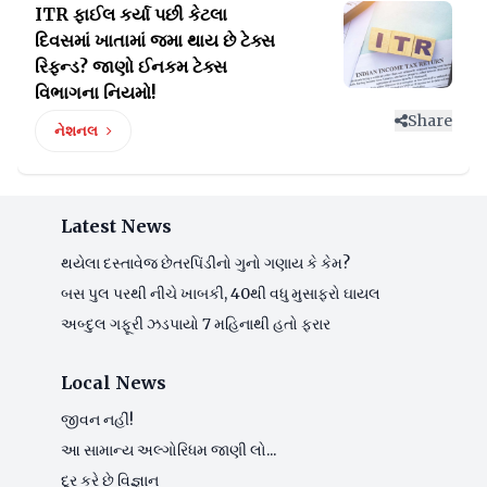
ITR ફાઈલ કર્યા પછી કેટલા
દિવસમાં ખાતામાં જમા થાય છે
ટેક્સ
રિફન્ડ? જાણો ઈનકમ ટેક્સ
વિભાગના નિયમો!
Share
નેશનલ
Latest News
થયેલા દસ્તાવેજ છેતરપિંડીનો ગુનો ગણાય કે કેમ?
બસ પુલ પરથી નીચે ખાબકી, 40થી વધુ મુસાફરો ઘાયલ
અબ્દુલ ગફૂરી ઝડપાયો 7 મહિનાથી હતો ફરાર
Local News
જીવન નહીં!
આ સામાન્ય અલ્ગોરિધમ જાણી લો...
દૂર કરે છે વિજ્ઞાન