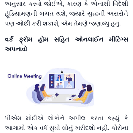
અનુસાર કરવો જોઈએ, કારણ કે એનાથી વિદેશી
હૂંડિયામણની બચત થશે, જ્યારે યુદ્ધની અસરોને
પણ ઓછી કરી શકાશે, એમ તેમણે જણાવ્યું હતું.
વર્ક ફ્રોમ હોમ સહિત ઓનલાઈન મીટિંગ્સ
અપનાવો
પીએમ મોદીએ લોકોને અપીલ કરતા કહ્યું કે
આગામી એક વર્ષ સુધી સોનું ખરીદશો નહીં. કોરોના