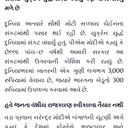
મળે છે
દુનિયા અત્યારે સૌથી મોટી સપ્લાય ચેઈનના
સંકટમાંથી પસાર થઈ રહી છે. યુક્રેન યુદ્ધે
દુનિયામાં સંકટ વધાર્યું હતું. પીએમ મોદીએ કહ્યું કે
છેલ્લા પાંચ-છ વર્ષથી અમારી સરકાર આ
સંકટમાંથી ઉગરવાની કોશિશ કરી રહ્યું છે.
દુનિયાભરમાં ખાતરની એક ગુણી લગભગ 3,000
રુપિયામાં વેચાય છે, જ્યારે ભારતના ખેડૂતો 300
રુપિયામાં ઉપલબ્ધ કરવામાં આવે છે.
હવે જનતા વંશીય રાજકારણ સ્વીકારવા તૈયાર નથી
વડા પ્રધાન નરેન્દ્ર મોદીએ બંગાળની ચૂંટણી અંગે
કહ્યું કે દેશમાં કોંગ્રેસે ભ્રષ્ટાચાર અને