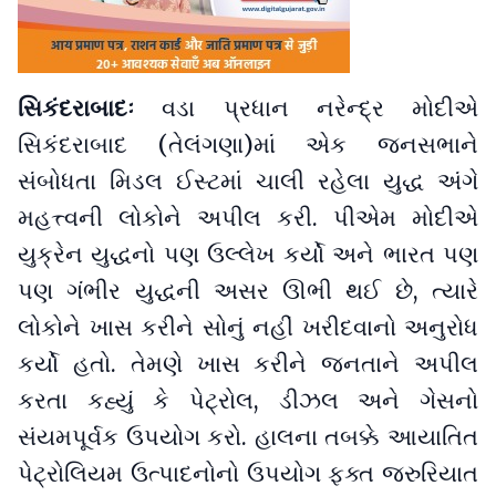
સિકંદરાબાદઃ
વડા પ્રધાન નરેન્દ્ર મોદીએ
સિકંદરાબાદ (તેલંગણા)માં એક જનસભાને
સંબોધતા મિડલ ઈસ્ટમાં ચાલી રહેલા યુદ્ધ અંગે
મહત્ત્વની લોકોને અપીલ કરી. પીએમ મોદીએ
યુક્રેન યુદ્ધનો પણ ઉલ્લેખ કર્યો અને ભારત પણ
પણ ગંભીર યુદ્ધની અસર ઊભી થઈ છે, ત્યારે
લોકોને ખાસ કરીને સોનું નહીં ખરીદવાનો અનુરોધ
કર્યો હતો. તેમણે ખાસ કરીને જનતાને અપીલ
કરતા કહ્યું કે પેટ્રોલ, ડીઝલ અને ગેસનો
સંયમપૂર્વક ઉપયોગ કરો. હાલના તબક્કે આયાતિત
પેટ્રોલિયમ ઉત્પાદનોનો ઉપયોગ ફક્ત જરુરિયાત