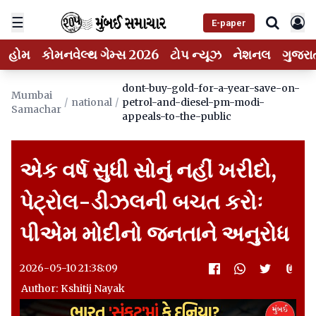
☰
E-paper
હોમ
કોમનવેલ્થ ગેમ્સ 2026
ટોપ ન્યૂઝ
નેશનલ
ગુજરા
dont-buy-gold-for-a-year-save-on-
Mumbai
/
national
/
petrol-and-diesel-pm-modi-
Samachar
appeals-to-the-public
એક વર્ષ સુધી સોનું નહીં ખરીદો,
પેટ્રોલ-ડીઝલની બચત કરોઃ
પીએમ મોદીનો જનતાને અનુરોધ
2026-05-10 21:38:09
Author: Kshitij Nayak