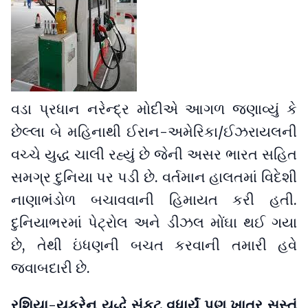
વડા પ્રધાન નરેન્દ્ર મોદીએ આગળ જણાવ્યું કે
છેલ્લા બે મહિનાથી ઈરાન-અમેરિકા/ઈઝરાયલની
વચ્ચે યુદ્ધ ચાલી રહ્યું છે જેની અસર ભારત સહિત
સમગ્ર દુનિયા પર પડી છે. વર્તમાન હાલતમાં વિદેશી
નાણાભંડોળ બચાવવાની હિમાયત કરી હતી.
દુનિયાભરમાં પેટ્રોલ અને ડીઝલ મોંઘા થઈ ગયા
છે, તેથી ઇંધણની બચત કરવાની તમારી હવે
જવાબદારી છે.
રશિયા-યુક્રેન યુદ્ધે સંકટ વધાર્યું પણ ખાતર સસ્તું