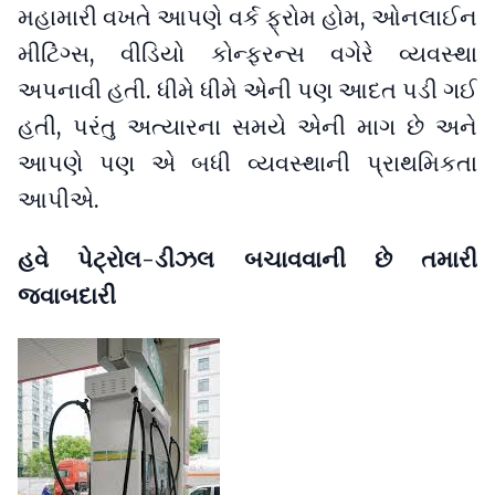
મહામારી વખતે આપણે વર્ક ફ્રોમ હોમ, ઓનલાઈન
મીટિંગ્સ, વીડિયો કોન્ફરન્સ વગેરે વ્યવસ્થા
અપનાવી હતી. ધીમે ધીમે એની પણ આદત પડી ગઈ
હતી, પરંતુ અત્યારના સમયે એની માગ છે અને
આપણે પણ એ બધી વ્યવસ્થાની પ્રાથમિકતા
આપીએ.
હવે પેટ્રોલ-ડીઝલ બચાવવાની છે તમારી
જવાબદારી