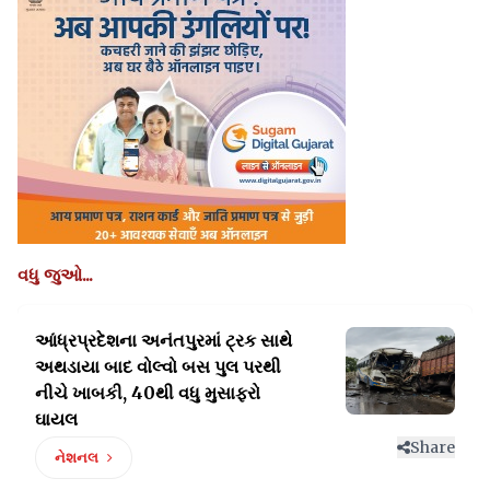
વધુ જુઓ...
આંધ્રપ્રદેશના અનંતપુરમાં ટ્રક સાથે
અથડાયા બાદ વોલ્વો
બસ પુલ પરથી
નીચે ખાબકી, 40થી વધુ મુસાફરો
ઘાયલ
Share
નેશનલ