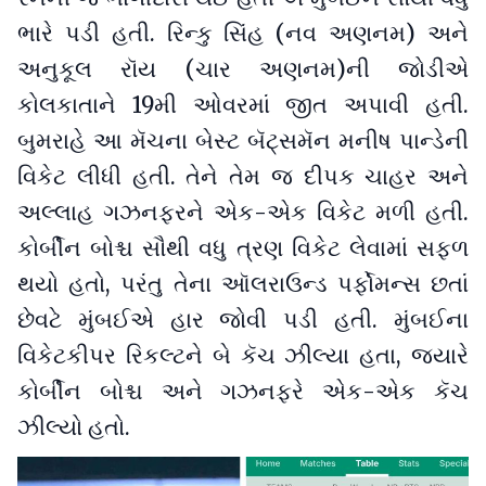
ભારે પડી હતી. રિન્કુ સિંહ (નવ અણનમ) અને
અનુકૂલ રૉય (ચાર અણનમ)ની જોડીએ
કોલકાતાને 19મી ઓવરમાં જીત અપાવી હતી.
બુમરાહે આ મૅચના બેસ્ટ બૅટ્સમૅન મનીષ પાન્ડેની
વિકેટ લીધી હતી. તેને તેમ જ દીપક ચાહર અને
અલ્લાહ ગઝનફરને એક-એક વિકેટ મળી હતી.
કોર્બીન બોશ્ચ સૌથી વધુ ત્રણ વિકેટ લેવામાં સફળ
થયો હતો, પરંતુ તેના ઑલરાઉન્ડ પર્ફોમન્સ છતાં
છેવટે મુંબઈએ હાર જોવી પડી હતી. મુંબઈના
વિકેટકીપર રિકલ્ટને બે કૅચ ઝીલ્યા હતા, જયારે
કોર્બીન બોશ્ચ અને ગઝનફરે એક-એક કૅચ
ઝીલ્યો હતો.