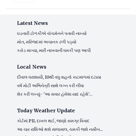
Latest News
ઘડનારી ટોળકીએ વૉચમૅનને પતાવી નાખ્યો
મોત, મસ્જિદમાં અચાનક ઢળી પડ્યો
કરોડ માગ્યા, મારી નાખવાની ધમકી પણ આપી
Local News
દીવાલ ધરાશાયી, 10થી વધુ વાહનો કાટમાળમાં દટાયા
વર્ષ મોટી અભિનેત્રી સાથે લગ્ન કરી લીધા
શેર કરી લખ્યું- ‘આ સવાર હંમેશા યાદ રહેશે’…
Today Weather Update
કોર્ટમાં PIL દાખલ થઈ, જાણો સમગ્ર વિવાદ
આ ચાર રાશિઓ થશે માલામાલ, ચમકી જશે નસીબ...