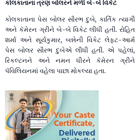
કોલકાતાના ત્રણ બોલરને મળી બે-બે વિકેટ
કોલકાતાના પેસ બોલર સૌરભ દુબે, કાર્તિક ત્યાગી
અને કૅમેરન ગ્રીને બે-બે વિકેટ લીધી હતી. રોહિત
શર્મા અને સૂર્યકુમાર, બન્નેની વિકેટ લેફ્ટ-આર્મ
પેસ બોલર સૌરભ દુબેએ લીધી હતી. એ પહેલાં,
રિકલ્ટનને અને નમન ધીરને કૅમેરન ગ્રીને
પૅવિલિયનમાં વહેલા પાછા મોકલ્યા હતા.