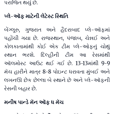
પરાજિત થયું છે.
પ્લે-ઑફ માટેની લેટેસ્ટ સ્થિતિ
બેંગ્લૂરુ, ગુજરાત અને હૈદરાબાદ પ્લે-ઑફમાં
પહોંચી ગયા છે. રાજસ્થાન, પંજાબ, ચેન્નઈ અને
કોલકાતામાંથી કોઈ એક ટીમ પ્લે-ઓફનું ચોથું
સ્થાન ભરશે. દિલ્હીની ટીમ આ રેસમાંથી
ઑલમોસ્ટ આઉટ થઈ ગઈ છે. 13-13માંથી 9-9
મૅચ હારીને માત્ર 8-8 પોઇન્ટ ધરાવતા મુંબઈ અને
લખનઊ છેક છેલ્લા બે સ્થાને છે અને પ્લે-ઑફની
રેસની બહાર છે.
મનીષ પાન્ડે મૅન ઑફ ધ મૅચ