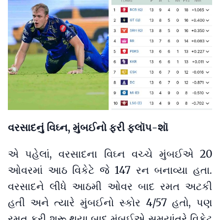
વરસાદનું વિઘ્ન, મુંબઈનો ફરી ફ્લૉપ-શૉ
એ પહેલાં, વરસાદના વિઘ્ન વચ્ચે મુંબઈએ 20
ઓવરમાં આઠ વિકેટે જે 147 રન બનાવ્યા હતા.
વરસાદને લીધે આઠમી ઓવર બાદ રમત અટકી
હતી અને ત્યારે મુંબઈનો સ્કોર 4/57 હતો, પણ
રમત ફરી શરૂ થયા બાદ મુંબઈએ સમયાંતરે વિકેટ