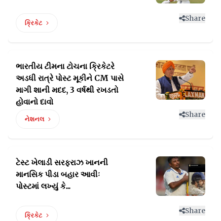
Share
ક્રિકેટ
ભારતીય ટીમના ટોચના ક્રિકેટરે
અડધી રાત્રે પોસ્ટ મૂકીને
CM પાસે
માગી શાની મદદ, 3 વર્ષથી રખડતો
હોવાનો દાવો
Share
નેશનલ
ટેસ્ટ ખેલાડી સરફરાઝ ખાનની
માનસિક પીડા
બહાર આવીઃ
પોસ્ટમાં લખ્યું કે...
Share
ક્રિકેટ