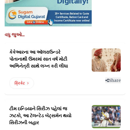
વધુ જુઓ...
કેકેઆરના આ ઑલરાઉન્ડરે
પોતાનાથી ઉંમરમાં સાત
વર્ષ મોટી
અભિનેત્રી સાથે લગ્ન કરી લીધા
Share
ક્રિકેટ
ટીમ ઇન્ડિયાને સિરીઝ પહેલાં જ
ઝટકો, આ
ટૅલન્ટેડ બૅટ્સમૅન થયો
સિરીઝની બહાર