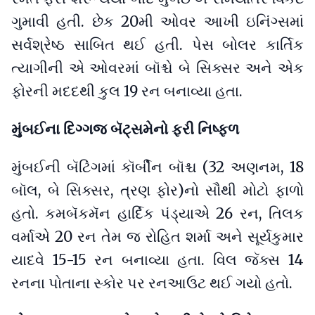
ગુમાવી હતી. છેક 20મી ઓવર આખી ઇનિંગ્સમાં
સર્વશ્રેષ્ઠ સાબિત થઈ હતી. પેસ બોલર કાર્તિક
ત્યાગીની એ ઓવરમાં બૉશ્ચે બે સિક્સર અને એક
ફોરની મદદથી કુલ 19 રન બનાવ્યા હતા.
મુંબઈના દિગ્ગજ બૅટ્સમેનો ફરી નિષ્ફળ
મુંબઈની બૅટિંગમાં કૉર્બીન બૉશ્ચ (32 અણનમ, 18
બૉલ, બે સિક્સર, ત્રણ ફોર)નો સૌથી મોટો ફાળો
હતો. કમબૅકમૅન હાર્દિક પંડ્યાએ 26 રન, તિલક
વર્માએ 20 રન તેમ જ રોહિત શર્મા અને સૂર્યકુમાર
યાદવે 15-15 રન બનાવ્યા હતા. વિલ જૅક્સ 14
રનના પોતાના સ્કોર પર રનઆઉટ થઈ ગયો હતો.