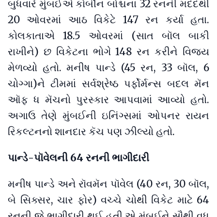
બુધવારે મુંબઈએ કોર્બીન બોશ્ચના 32 રનની મદદથી
20 ઓવરમાં આઠ વિકેટે 147 રન કર્યા હતા.
કોલકાતાએ 18.5 ઓવરમાં (સાત બૉલ બાકી
રાખીને) છ વિકેટના ભોગે 148 રન કરીને વિજય
મેળવ્યો હતો. મનીષ પાન્ડે (45 રન, 33 બૉલ, 6
ચોગ્ગા)ને ટીમમાં સર્વશ્રેષ્ઠ પર્ફોર્મન્સ બદલ મૅન
ઑફ ધ મૅચનો પુરસ્કાર આપવામાં આવ્યો હતો.
અગાઉ તેણે મુંબઈની ઇનિંગ્સમાં ઓપનર રાયન
રિકલ્ટનનો શાનદાર કૅચ પણ ઝીલ્યો હતો.
પાન્ડે-પૉવેલની 64 રનની ભાગીદારી
મનીષ પાન્ડે અને રૉવમૅન પૉવેલ (40 રન, 30 બૉલ,
બે સિક્સર, ચાર ફોર) વચ્ચે ચોથી વિકેટ માટે 64
રનની જે ભાગીદારી થઈ હતી એ મુંબઈને સૌથી વધુ