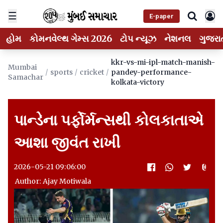
☰
E-paper
હોમ
કોમનવેલ્થ ગેમ્સ 2026
ટોપ ન્યૂઝ
નેશનલ
ગુજરા
kkr-vs-mi-ipl-match-manish-
Mumbai
/
sports
/
cricket
/
pandey-performance-
Samachar
kolkata-victory
પાન્ડેના પર્ફોર્મન્સથી કોલકાતાએ
આશા જીવંત રાખી
2026-05-21 09:06:00
Author: Ajay Motiwala