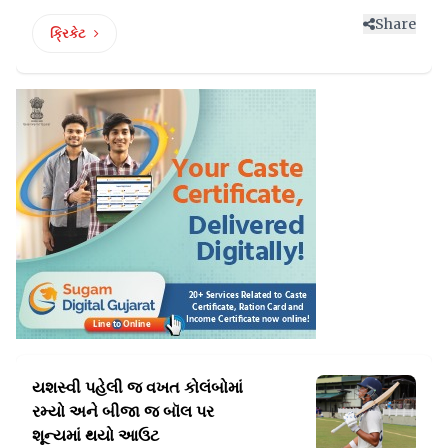
Share
ક્રિકેટ
યશસ્વી પહેલી જ વખત કોલંબોમાં
રમ્યો
અને બીજા જ બૉલ પર
શૂન્યમાં થયો આઉટ