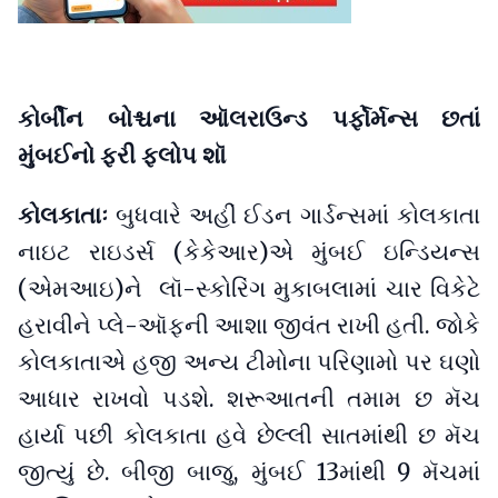
કોર્બીન બોશ્ચના ઑલરાઉન્ડ પર્ફોર્મન્સ છતાં
મુંબઈનો ફરી ફ્લોપ શૉ
કોલકાતાઃ
બુધવારે અહીં ઈડન ગાર્ડન્સમાં કોલકાતા
નાઇટ રાઇડર્સ (કેકેઆર)એ મુંબઈ ઇન્ડિયન્સ
(એમઆઇ)ને લૉ-સ્કોરિંગ મુકાબલામાં ચાર વિકેટે
હરાવીને પ્લે-ઑફની આશા જીવંત રાખી હતી. જોકે
કોલકાતાએ હજી અન્ય ટીમોના પરિણામો પર ઘણો
આધાર રાખવો પડશે. શરૂઆતની તમામ છ મૅચ
હાર્યા પછી કોલકાતા હવે છેલ્લી સાતમાંથી છ મૅચ
જીત્યું છે. બીજી બાજુ, મુંબઈ 13માંથી 9 મૅચમાં