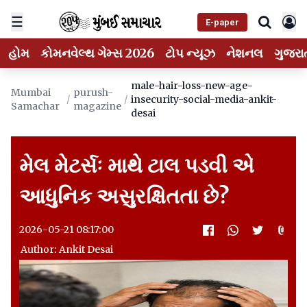
☰
E-paper
હોમ
કોમનવેલ્થ ગેમ્સ 2026
ટોપ ન્યૂઝ
નેશનલ
ગુજરા
male-hair-loss-new-age-
Mumbai
purush-
/
/
insecurity-social-media-ankit-
Samachar
magazine
desai
મેલ મેટર્સઃ માથે ટાલ પડવી એ
આધુનિક અસુરક્ષિતતા છે?
2026-05-21 08:17:00
Author: Ankit Desai