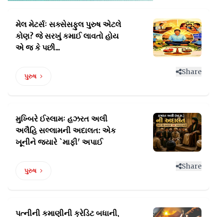
મેલ મેટર્સઃ સક્સેસફુલ પુરુષ એટલે
કોણ?
જે સરખું કમાઈ લાવતો હોય
એ જ કે પછી...
Share
પુરુષ
મુખ્બિરે ઈસ્લામઃ હઝરત અલી
અલૈહિ સલ્લામની
અદાલત: એક
ખૂનીને જ્યારે `માફી' અપાઈ
Share
પુરુષ
પત્નીની કમાણીની ક્રેડિટ
બધાની,