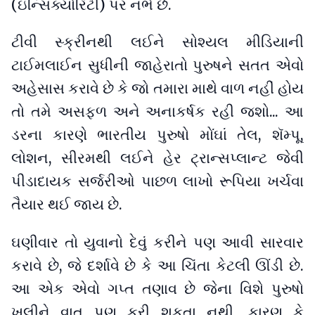
(ઇન્સિક્યોરિટી) પર નભે છે.
ટીવી સ્ક્રીનથી લઈને સોશ્યલ મીડિયાની
ટાઈમલાઈન સુધીની જાહેરાતો પુરુષને સતત એવો
અહેસાસ કરાવે છે કે જો તમારા માથે વાળ નહીં હોય
તો તમે અસફળ અને અનાકર્ષક રહી જશો... આ
ડરના કારણે ભારતીય પુરુષો મોંઘાં તેલ, શૅમ્પૂ,
લોશન, સીરમથી લઈને હેર ટ્રાન્સપ્લાન્ટ જેવી
પીડાદાયક સર્જરીઓ પાછળ લાખો રૂપિયા ખર્ચવા
તૈયાર થઈ જાય છે.
ઘણીવાર તો યુવાનો દેવું કરીને પણ આવી સારવાર
કરાવે છે, જે દર્શાવે છે કે આ ચિંતા કેટલી ઊંડી છે.
આ એક એવો ગપ્ત તણાવ છે જેના વિશે પુરુષો
ખૂલીને વાત પણ કરી શકતા નથી, કારણ કે