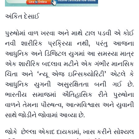
અંકિત દેસાઈ
પુરુષોમાં વાળ ખરવા અને માથે ટાલ પડવી એ કોઈ
નવી શારીરિક પ્રક્રિયા નથી, પરંતુ આજના
આધુનિક અને ડિજિટલ યુગમાં આ સમસ્યા માત્ર
એક શારીરિક બદલાવ મટીને એક ગંભીર માનસિક
ચિંતા અને ‘ન્યૂ એજ ઇન્સિક્યોરિટી’ એટલે કે
આધુનિક યુગની અસુરક્ષિતતા બની ગઈ છે.
ભારતીય સમાજમાં ઐતિહાસિક રીતે પુરુષોના
વાળને તેમના પૌરુષત્વ, આત્મવિશ્વાસ અને યુવાની
સાથે જોડીને જોવામાં આવ્યા છે.
જોકે છેલ્લા એકાદ દાયકામાં, ખાસ કરીને સોશ્યલ