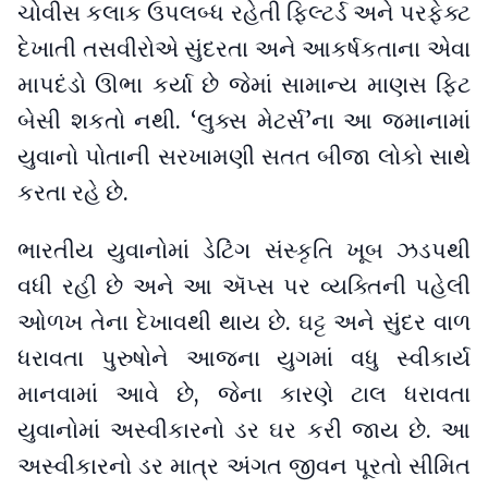
ચોવીસ કલાક ઉપલબ્ધ રહેતી ફિલ્ટર્ડ અને પરફેક્ટ
દેખાતી તસવીરોએ સુંદરતા અને આકર્ષકતાના એવા
માપદંડો ઊભા કર્યા છે જેમાં સામાન્ય માણસ ફિટ
બેસી શકતો નથી. ‘લુક્સ મેટર્સ’ના આ જમાનામાં
યુવાનો પોતાની સરખામણી સતત બીજા લોકો સાથે
કરતા રહે છે.
ભારતીય યુવાનોમાં ડેટિંગ સંસ્કૃતિ ખૂબ ઝડપથી
વધી રહી છે અને આ ઍપ્સ પર વ્યક્તિની પહેલી
ઓળખ તેના દેખાવથી થાય છે. ઘટ્ટ અને સુંદર વાળ
ધરાવતા પુરુષોને આજના યુગમાં વધુ સ્વીકાર્ય
માનવામાં આવે છે, જેના કારણે ટાલ ધરાવતા
યુવાનોમાં અસ્વીકારનો ડર ઘર કરી જાય છે. આ
અસ્વીકારનો ડર માત્ર અંગત જીવન પૂરતો સીમિત