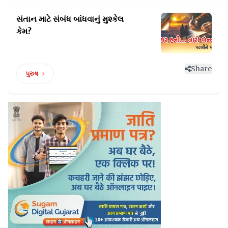
સંતાન માટે સંબંધ બાંધવાનું
મુશ્કેલ
કેમ?
Share
પુરુષ