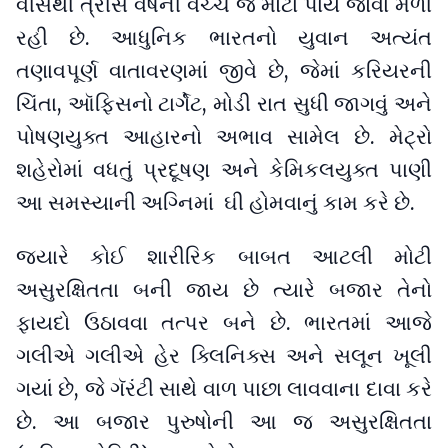
વીસથી ત્રીસ વર્ષની વચ્ચે જ મોટા પાયે જોવા મળી
રહી છે. આધુનિક ભારતનો યુવાન અત્યંત
તણાવપૂર્ણ વાતાવરણમાં જીવે છે, જેમાં કરિયરની
ચિંતા, ઑફિસનો ટાર્ગેટ, મોડી રાત સુધી જાગવું અને
પોષણયુક્ત આહારનો અભાવ સામેલ છે. મેટ્રો
શહેરોમાં વધતું પ્રદૂષણ અને કેમિકલયુક્ત પાણી
આ સમસ્યાની અગ્નિમાં ઘી હોમવાનું કામ કરે છે.
જ્યારે કોઈ શારીરિક બાબત આટલી મોટી
અસુરક્ષિતતા બની જાય છે ત્યારે બજાર તેનો
ફાયદો ઉઠાવવા તત્પર બને છે. ભારતમાં આજે
ગલીએ ગલીએ હેર ક્લિનિક્સ અને સલૂન ખૂલી
ગયાં છે, જે ગૅરંટી સાથે વાળ પાછા લાવવાના દાવા કરે
છે. આ બજાર પુરુષોની આ જ અસુરક્ષિતતા