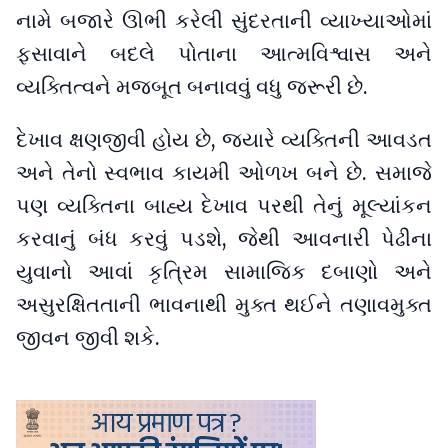
નામે બજારે ઊભી કરેલી સુંદરતાની વ્યાખ્યાઓમાં
ફસાવાને બદલે પોતાના આત્મવિશ્વાસ અને
વ્યક્તિત્વને મજબૂત બનાવવું વધુ જરૂરી છે.
દેખાવ ક્ષણજીવી હોય છે, જ્યારે વ્યક્તિની આવડત
અને તેનો સ્વભાવ કાયમી ઓળખ બને છે. સમાજે
પણ વ્યક્તિના બાહ્ય દેખાવ પરથી તેનું મૂલ્યાંકન
કરવાનું બંધ કરવું પડશે, જેથી આવનારી પેઢીના
યુવાનો આવાં કૃત્રિમ સામાજિક દબાણો અને
અસુરક્ષિતતાની ભાવનાથી મુક્ત થઈને તણાવમુક્ત
જીવન જીવી શકે.