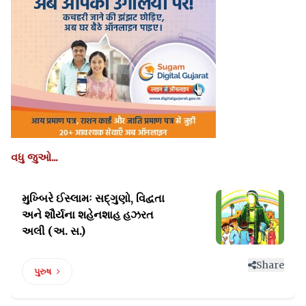
વધુ જુઓ...
મુખ્બિરે ઈસ્લામઃ સદ્ગુણો, વિદ્વતા
અને શૌર્યના શહેનશાહ હઝરત
અલી (અ. સ.)
Share
પુરુષ