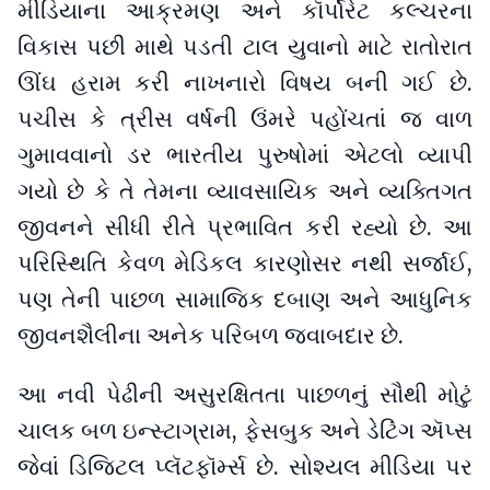
મીડિયાના આક્રમણ અને કૉર્પોરેટ કલ્ચરના
વિકાસ પછી માથે પડતી ટાલ યુવાનો માટે રાતોરાત
ઊંઘ હરામ કરી નાખનારો વિષય બની ગઈ છે.
પચીસ કે ત્રીસ વર્ષની ઉંમરે પહોંચતાં જ વાળ
ગુમાવવાનો ડર ભારતીય પુરુષોમાં એટલો વ્યાપી
ગયો છે કે તે તેમના વ્યાવસાયિક અને વ્યક્તિગત
જીવનને સીધી રીતે પ્રભાવિત કરી રહ્યો છે. આ
પરિસ્થિતિ કેવળ મેડિકલ કારણોસર નથી સર્જાઈ,
પણ તેની પાછળ સામાજિક દબાણ અને આધુનિક
જીવનશૈલીના અનેક પરિબળ જવાબદાર છે.
આ નવી પેઢીની અસુરક્ષિતતા પાછળનું સૌથી મોટું
ચાલક બળ ઇન્સ્ટાગ્રામ, ફેસબુક અને ડેટિંગ ઍપ્સ
જેવાં ડિજિટલ પ્લૅટફૉર્મ્સ છે. સોશ્યલ મીડિયા પર