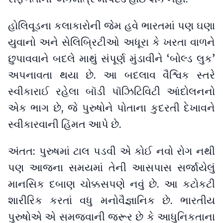
હોલિવૂડના કલાકારોની જેમ હવે ભારતમાં પણ ઘણા
યુવાનો અને સેલિબ્રિટીઓ અધૂરા કે ખરતા વાળને
છુપાવવાને બદલે માથું સંપૂર્ણ મુંડાવીને ‘બોલ્ડ લુક’
અપનાવતા થયા છે. આ બદલાવ વૈશ્વિક સ્તરે
સ્વીકારાઈ રહેલા બૉડી પૉઝિટિવિટી આંદોલનનો
એક ભાગ છે, જે પુરુષોને પોતાના કુદરતી દેખાવને
સ્વીકારવાની હિંમત આપે છે.
અંતત: પુરુષમાં ટાલ પડવી એ કોઈ નવો રોગ નથી
પણ આજના સમયમાં તેની આસપાસ સર્જાયેલું
માનસિક દબાણ ચોક્કસપણે નવું છે. આ કટોકટી
શારીરિક કરતાં વધુ મનોવૈજ્ઞાનિક છે. ભારતીય
પુરુષોએ એ સમજવાની જરૂર છે કે આધુનિકતાના