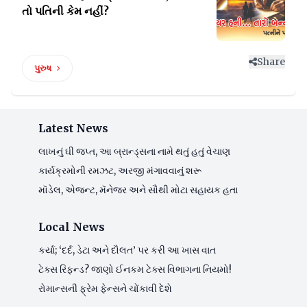
તો પતિની કેમ નહીં?
Share
પુરુષ
Latest News
લાખનું ઘી જપ્ત, આ બ્રાન્ડ્સના નામે થતું હતું વેચાણ
કાર્યક્રમોની રમઝટ, અરજી મંગાવવાનું શરૂ
મૉડેલ, એજન્ટ, મૅનેજર અને સૌથી મોટા સહાયક હતા
Local News
કર્યા; ‘દર્દ, ડેટા અને દૌલત’ પર કરી આ ખાસ વાત
ટેક્સ રિફન્ડ? જાણો ઈનકમ ટેક્સ વિભાગના નિયમો!
રોમાન્સની ફ્રેમ ફેન્સને ચોંકાવી દેશે