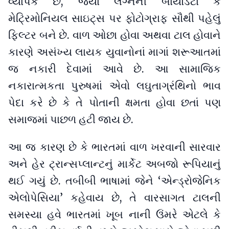
વ્યાપક છે, જ્યાં લગ્નની બાયોડેટા કે
મેટ્રિમોનિયલ સાઇટ્સ પર ફોટોગ્રાફ સૌથી પહેલું
ફિલ્ટર બને છે. વાળ ઓછા હોવા અથવા ટાલ હોવાને
કારણે અસંખ્ય લાયક યુવાનોનાં માગાં શરૂઆતમાં
જ નકારી દેવામાં આવે છે. આ સામાજિક
નકારાત્મકતા પુરુષમાં એવો લઘુતાગ્રંથિનો ભાવ
પેદા કરે છે કે તે પોતાની ક્ષમતા હોવા છતાં પણ
સમાજમાં પાછળ હટી જાય છે.
આ જ કારણ છે કે ભારતમાં વાળ ખરવાની સારવાર
અને હેર ટ્રાન્સપ્લાન્ટનું માર્કેટ અબજો રૂપિયાનું
થઈ ગયું છે. તબીબી ભાષામાં જેને ‘એન્ડ્રોજેનિક
એલોપેસિયા’ કહેવાય છે, તે વારસાગત ટાલની
સમસ્યા હવે ભારતમાં ખૂબ નાની ઉંમરે એટલે કે