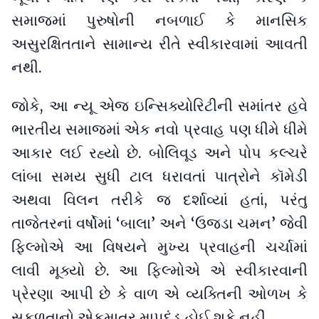
સમાજમાં પુરુષોની નબળાઈ કે માનસિક
અસુરક્ષિતતાને સામાન્ય રીતે સ્વીકારવામાં આવતી
નથી.
જોકે, આ ન્યૂ એજ ઇન્સિક્યોરિટીની સમાંતર હવે
ભારતીય સમાજમાં એક નવો પ્રવાહ પણ ધીમે ધીમે
આકાર લઈ રહ્યો છે. બોલિવૂડ અને પોપ કલ્ચરે
લાંબા સમય સુધી ટાલ ધરાવતાં પાત્રોને કૉમેડી
અથવા વિલન તરીકે જ દર્શાવ્યાં હતાં, પરંતુ
તાજેતરનાં વર્ષોમાં ‘બાલા’ અને ‘ઉજડા ચમન’ જેવી
ફિલ્મોએ આ વિષયને મુખ્ય પ્રવાહની ચર્ચામાં
લાવી મૂક્યો છે. આ ફિલ્મોએ એ સ્વીકારવાની
પ્રેરણા આપી છે કે વાળ એ વ્યક્તિની ઓળખ કે
સફળતાનો એકમાત્ર માપદંડ હોઈ શકે નહીં.