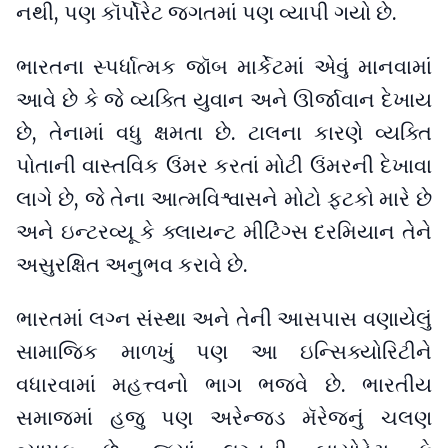
નથી, પણ કૉર્પોરેટ જગતમાં પણ વ્યાપી ગયો છે.
ભારતના સ્પર્ધાત્મક જૉબ માર્કેટમાં એવું માનવામાં
આવે છે કે જે વ્યક્તિ યુવાન અને ઊર્જાવાન દેખાય
છે, તેનામાં વધુ ક્ષમતા છે. ટાલના કારણે વ્યક્તિ
પોતાની વાસ્તવિક ઉંમર કરતાં મોટી ઉંમરની દેખાવા
લાગે છે, જે તેના આત્મવિશ્વાસને મોટો ફટકો મારે છે
અને ઇન્ટરવ્યૂ કે ક્લાયન્ટ મીટિંગ્સ દરમિયાન તેને
અસુરક્ષિત અનુભવ કરાવે છે.
ભારતમાં લગ્ન સંસ્થા અને તેની આસપાસ વણાયેલું
સામાજિક માળખું પણ આ ઇન્સિક્યોરિટીને
વધારવામાં મહત્ત્વનો ભાગ ભજવે છે. ભારતીય
સમાજમાં હજુ પણ અરેન્જ્ડ મૅરેજનું ચલણ